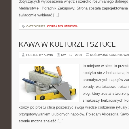
dotyczących wyposażenia wnętrz i szeroko rozumianego dobrego 
Meblarstwie i Poradnik Zakupowy. Strona została zaprojektowana 
świadomie wybierać […]
CATEGORIES:
KOREA POŁUDNIOWA
KAWA W KULTURZE I SZTUCE
POSTED BY ADMIN
KWI - 12 - 2026
MOŻLIWOŚĆ KOMENTOWA
to miejsce w sieci to przes
spotyka się z herbacianą tr
aromatycznych napojów zam
porady, wartościowe treści 
blog, który został stworzon
smakoszy herbacianych kom
którzy po prostu chcą poszerzyć swoją wiedzę codzienne rytuały
przygotowywaniem ulubionych napojów. Polecam Akcesoria Kawo
stronie można znaleźć […]