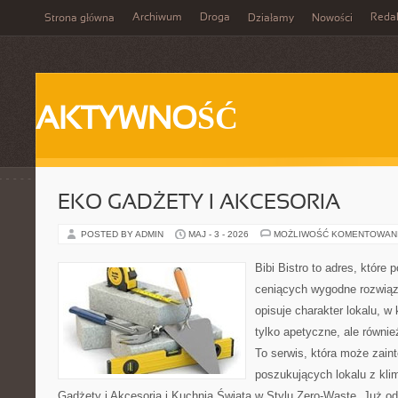
Archiwum
Droga
Reda
Strona główna
Działamy
Nowości
AKTYWNOŚĆ
EKO GADŻETY I AKCESORIA
POSTED BY ADMIN
MAJ - 3 - 2026
MOŻLIWOŚĆ KOMENTOWAN
Bibi Bistro to adres, które
ceniących wygodne rozwiąza
opisuje charakter lokalu, w
tylko apetyczne, ale równi
To serwis, która może zain
poszukujących lokalu z kl
Gadżety i Akcesoria i Kuchnia Świata w Stylu Zero-Waste. Już o