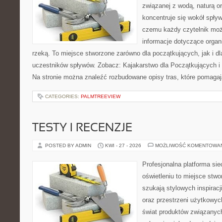
związanej z wodą, naturą o
koncentruje się wokół spły
czemu każdy czytelnik moż
informacje dotyczące organ
rzeką. To miejsce stworzone zarówno dla początkujących, jak i 
uczestników spływów. Zobacz: Kajakarstwo dla Początkujących i
Na stronie można znaleźć rozbudowane opisy tras, które pomagaj
CATEGORIES:
PALMTREEVIEW
TESTY I RECENZJE
POSTED BY ADMIN
KWI - 27 - 2026
MOŻLIWOŚĆ KOMENTOWA
Profesjonalna platforma si
oświetleniu to miejsce stwo
szukają stylowych inspiracj
oraz przestrzeni użytkowyc
świat produktów związanych