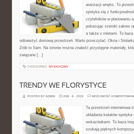
aranżacji wnętrz. To przest
spotyka się z funkcjonalno
czytelników w planowaniu a
pokazując szeroki zakres o
a także z roletami. To baza
odświeżyć domową przestrzeń. Warto przeczytać: Okna i Stolarka
Zrób to Sam. Na stronie można znaleźć przystępne materiały, któ
związane […]
CATEGORIES:
WYSKOCZMY
TRENDY WE FLORYSTYCE
POSTED BY ADMIN
KWI - 8 - 2026
MOŻLIWOŚĆ KOMENTOWAN
Ta przestrzeń internetowa 
układania kwiatów spotyka 
wskazówkami. To baza inspir
szukają pięknych kompozyc