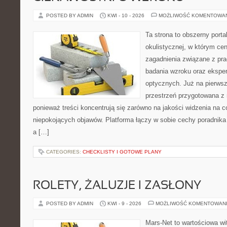
POSTED BY ADMIN
KWI - 10 - 2026
MOŻLIWOŚĆ KOMENTOWA
Ta strona to obszerny port
okulistycznej, w którym cen
zagadnienia związane z prac
badania wzroku oraz eksper
optycznych. Już na pierwszy
przestrzeń przygotowana z 
ponieważ treści koncentrują się zarówno na jakości widzenia na c
niepokojących objawów. Platforma łączy w sobie cechy poradnika 
a […]
CATEGORIES:
CHECKLISTY I GOTOWE PLANY
ROLETY, ŻALUZJE I ZASŁONY
POSTED BY ADMIN
KWI - 9 - 2026
MOŻLIWOŚĆ KOMENTOWAN
Mars-Net to wartościowa wit