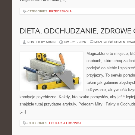
CATEGORIES:
PRZEDSZKOLA
DIETA, ODCHUDZANIE, ZDROWE
POSTED BY ADMIN
KWI - 21 - 2026
MOŻLIWOŚĆ KOMENTOWA
MagicalJune to miejsce, kt
osobach, które chcą zadba
podejść do siebie i spojrz
przyjazny. To serwis pora
takim jak gubienie zbędny
odżywianie, aktywność fizy
kondycja psychiczna. Każdy, kto szuka pomysłów, aby jeść lepiej, 
znajdzie tutaj przydatne artykuły. Polecam Mity i Fakty o Odchu
[…]
CATEGORIES:
EDUKACJA I ROZWÓJ