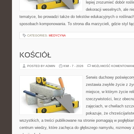
lepiej zrozumieć dobór rośl
dekoracji weselnych, ale ni
tematyce, bo prowadzi także do tekstów edukacyjnych o roślinach
sposobach komponowania. To strona dla marzycieli, gdzie styl łą
CATEGORIES:
MEDYCYNA
KOŚCIÓŁ
POSTED BY ADMIN
KWI - 7 - 2026
MOŻLIWOŚĆ KOMENTOWAN
Serwis duchowy poświęcony
zestawia zwykłe życie z ż
miejsce, w którym życie rel
rzeczywistości, lecz obecn
zajęciach, w chwilach szczę
pokazuje, że chrześcijańst
wszystkich, a treści publikowane na stronie pomagają w pogłębia
centrum wiedzy, które zachęca do głębszego namysłu, rozmowy 