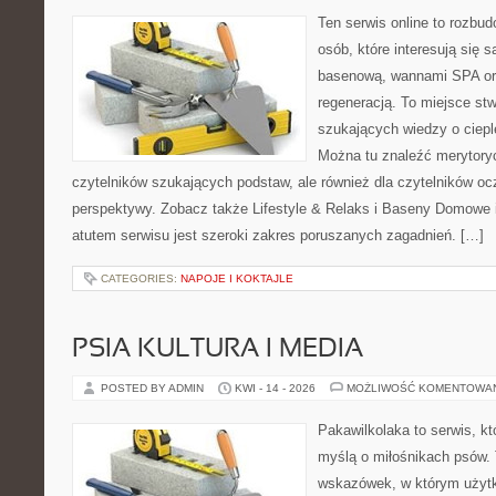
Ten serwis online to rozbud
osób, które interesują się 
basenową, wannami SPA or
regeneracją. To miejsce st
szukających wiedzy o cieple
Można tu znaleźć merytoryc
czytelników szukających podstaw, ale również dla czytelników o
perspektywy. Zobacz także Lifestyle & Relaks i Baseny Domow
atutem serwisu jest szeroki zakres poruszanych zagadnień. […]
CATEGORIES:
NAPOJE I KOKTAJLE
PSIA KULTURA I MEDIA
POSTED BY ADMIN
KWI - 14 - 2026
MOŻLIWOŚĆ KOMENTOWA
Pakawilkolaka to serwis, kt
myślą o miłośnikach psów. 
wskazówek, w którym użytko