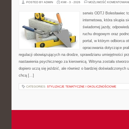
POSTED BY ADMIN
KWI - 3 - 2026
MOŻLIWOŚĆ KOMENTOWAN
serwis ODTJ Bolesławiec to
internetowa, która skupia s
świadomej jazdy, odpowied
ruchu drogowym oraz podno
portal, w którym odbiorca 
opracowania dotyczące prak
regulacji obowiązujących na drodze, sprawdzianu umiejętności pr
nastawienia psychicznego za kierownicą. Witryna została stworzo
dopiero uczą się jeździć, ale również o bardziej doświadczonych 
chcą […]
CATEGORIES:
STYLIZACJE TEMATYCZNE I OKOLICZNOŚCIOWE