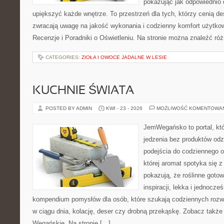
pokazując jak odpowiednio 
upiększyć każde wnętrze. To przestrzeń dla tych, którzy cenią de
zwracają uwagę na jakość wykonania i codzienny komfort użytkow
Recenzje i Poradniki o Oświetleniu. Na stronie można znaleźć ró
CATEGORIES:
ZIOŁA I OWOCE JADALNE W LESIE
KUCHNIE ŚWIATA
POSTED BY ADMIN
KWI - 23 - 2026
MOŻLIWOŚĆ KOMENTOWA
JemWegańsko to portal, któ
jedzenia bez produktów od
podejścia do codziennego o
której aromat spotyka się z
pokazują, że roślinne goto
inspiracji, lekka i jednocz
kompendium pomysłów dla osób, które szukają codziennych rozwi
w ciągu dnia, kolację, deser czy drobną przekąskę. Zobacz także
Wegańskie. Na stronie […]