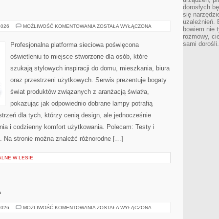
dorosłych bę
E
się narzędzi
uzależnień. 
TESTY
2026
MOŻLIWOŚĆ KOMENTOWANIA
ZOSTAŁA WYŁĄCZONA
bowiem nie t
I
rozmowy, cie
RECENZJE
sami dorośli.
Profesjonalna platforma sieciowa poświęcona
oświetleniu to miejsce stworzone dla osób, które
szukają stylowych inspiracji do domu, mieszkania, biura
oraz przestrzeni użytkowych. Serwis prezentuje bogaty
świat produktów związanych z aranżacją światła,
pokazując jak odpowiednio dobrane lampy potrafią
trzeń dla tych, którzy cenią design, ale jednocześnie
ia i codzienny komfort użytkowania. Polecam: Testy i
u. Na stronie można znaleźć różnorodne […]
ALNE W LESIE
A
KUCHNIE
2026
MOŻLIWOŚĆ KOMENTOWANIA
ZOSTAŁA WYŁĄCZONA
ŚWIATA