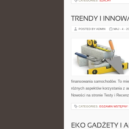
CATEGORIES:
SZACHY
TRENDY I INNOW
POSTED BY ADMIN
MAJ - 4 - 2
finansowania samochodów. To mie
różnych aspektów korzystania z a
Nowości na stronie Testy i Recenz
CATEGORIES:
EGZAMIN WSTĘPNY N
EKO GADŻETY I 