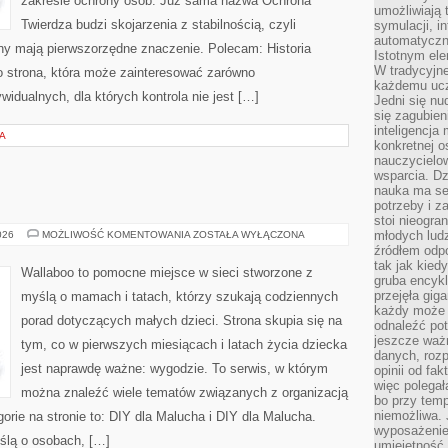
zakresie ochrony osób. Już sama nazwa Ochrona
umożliwiają 
Twierdza budzi skojarzenia z stabilnością, czyli
symulacji, i
automatyczn
ony mają pierwszorzędne znaczenie. Polecam: Historia
Istotnym ele
W tradycyjne
o strona, która może zainteresować zarówno
każdemu ucz
ywidualnych, dla których kontrola nie jest […]
Jedni się nu
się zagubien
inteligencja
A
konkretnej 
nauczycielow
wsparcia. Dz
nauka ma se
potrzeby i z
stoi nieogra
SEN
młodych lud
026
MOŻLIWOŚĆ KOMENTOWANIA
ZOSTAŁA WYŁĄCZONA
I
źródłem odpo
KOMFORT
tak jak kied
Wallaboo to pomocne miejsce w sieci stworzone z
gruba encykl
przejęła gig
myślą o mamach i tatach, którzy szukają codziennych
każdy może 
porad dotyczących małych dzieci. Strona skupia się na
odnaleźć pot
jeszcze ważn
tym, co w pierwszych miesiącach i latach życia dziecka
danych, rozp
jest naprawdę ważne: wygodzie. To serwis, w którym
opinii od fa
więc polegał
można znaleźć wiele tematów związanych z organizacją
bo przy temp
niemożliwa. 
ie na stronie to: DIY dla Malucha i DIY dla Malucha.
wyposażenie
ślą o osobach, […]
umiejętność