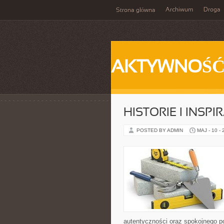
Archiwum
Droga
Strona główna
AKTYWNOŚ
HISTORIE I INSPI
POSTED BY ADMIN
MAJ - 10 -
autentyczności oraz spokojnego p