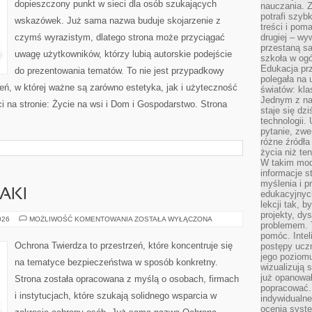
dopieszczony punkt w sieci dla osób szukających
nauczania. Z
potrafi szyb
wskazówek. Już sama nazwa buduje skojarzenie z
treści i po
czymś wyrazistym, dlatego strona może przyciągać
drugiej – wy
przestaną sa
uwagę użytkowników, którzy lubią autorskie podejście
szkoła w og
Edukacja prz
do prezentowania tematów. To nie jest przypadkowy
polegała na
rzeń, w której ważne są zarówno estetyka, jak i użyteczność
światów: kla
Jednym z na
 na stronie: Życie na wsi i Dom i Gospodarstwo. Strona
staje się dz
technologii.
pytanie, zw
różne źródła
życia niż ten
W takim mod
informacje s
myślenia i 
AKI
edukacyjnych
lekcji tak, 
projekty, dy
ZAGROŻENIA
026
MOŻLIWOŚĆ KOMENTOWANIA
ZOSTAŁA WYŁĄCZONA
problemem. 
I
ATAKI
pomóc. Intel
Ochrona Twierdza to przestrzeń, które koncentruje się
postępy ucz
jego poziomu
na tematyce bezpieczeństwa w sposób konkretny.
wizualizują 
już opanowa
Strona została opracowana z myślą o osobach, firmach
popracować. 
i instytucjach, które szukają solidnego wsparcia w
indywidualn
ocenia syst