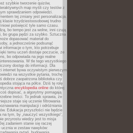
też szybkie tworzenie quizów,
nteraktywnych map myśli czy testów z
ym sprawdzaniem odpowiedzi.
mentem tej zmiany jest personalizacja.
j klasie trzydziestoosobowej trudno
niowi poświęcić tyle samo czasu.
dzą, bo tempo jest za wolne, inni czują
i, bo grupa pędzi za szybko. Sztuczna
 może dopasować materiał do
osoby, a jednocześnie podsunąć
i informacje o tym, kto potrzebuje
ięki temu uczeń dostaje poczucie, że
ns, bo odpowiada na jego realne
ainteresowania. W tle tego wszystkiego
niczony dostęp do informacji. Dla
zi internet bywa oczywistym pierwszym
wiedzi na wszystkie pytania, trochę
yś dobrze zaopatrzona biblioteka czy
opedia stojąca na półce. Dziś tę rolę
antyczna
encyklopedia online
do której
coś dopisać, a algorytmy pomagają
rzebne treści. To jednak sprawia, że
iejsze staje się uczenie filtrowania
oznawania manipulacji i odróżniania
któw. Edukacja przyszłości nie będzie
a na tym, by „nauczyć wszystkiego”,
ie przyrostu wiedzy jest to misja
Jej zadaniem stanie się raczej
 ucznia w zestaw nawyków:
 zadawania pytań, budowania