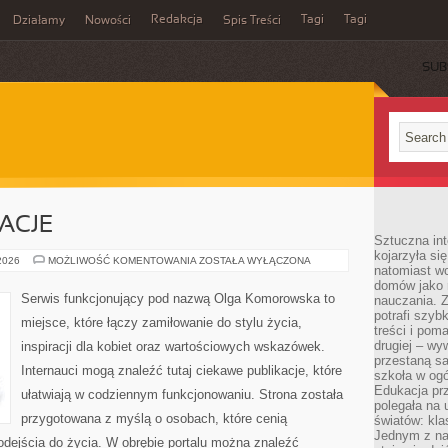
Redakcja
Tagi
Tagi
Działamy
Nowości
Spis Treści
SUB
Ć
RACJE
Sztuczna int
kojarzyła się
HISTORIE
 2026
MOŻLIWOŚĆ KOMENTOWANIA
ZOSTAŁA WYŁĄCZONA
natomiast wc
I
INSPIRACJE
domów jako r
Serwis funkcjonujący pod nazwą Olga Komorowska to
nauczania. Z
potrafi szyb
miejsce, które łączy zamiłowanie do stylu życia,
treści i po
drugiej – wy
inspiracji dla kobiet oraz wartościowych wskazówek.
przestaną sa
Internauci mogą znaleźć tutaj ciekawe publikacje, które
szkoła w og
Edukacja prz
ułatwiają w codziennym funkcjonowaniu. Strona została
polegała na
przygotowana z myślą o osobach, które cenią
światów: kla
Jednym z na
odejścia do życia. W obrębie portalu można znaleźć