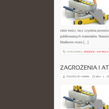
zbiór treści, lecz czytelna przest
publikowanych materiałów. Nowości
Madlennn może […]
CATEGORIES:
RODZICE I ICH ROLA
ZAGROŻENIA I AT
POSTED BY ADMIN
MAJ - 1 - 2