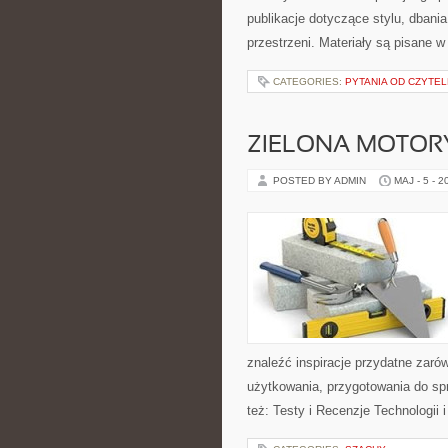
publikacje dotyczące stylu, dbania
przestrzeni. Materiały są pisane 
CATEGORIES:
PYTANIA OD CZYTE
ZIELONA MOTORY
POSTED BY ADMIN
MAJ - 5 - 2
znaleźć inspiracje przydatne zaró
użytkowania, przygotowania do sp
też: Testy i Recenzje Technologii 