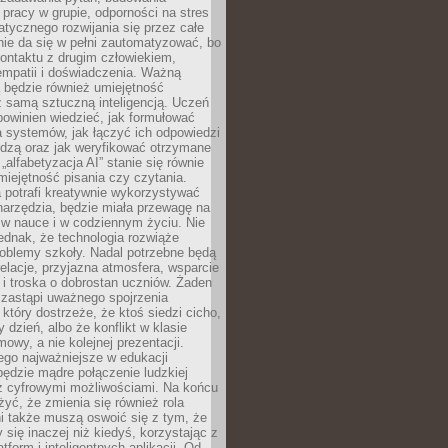
pracy w grupie, odporności na stres
tycznego rozwijania się przez całe
nie da się w pełni zautomatyzować, bo
ontaktu z drugim człowiekiem,
empatii i doświadczenia. Ważną
 będzie również umiejętność
 samą sztuczną inteligencją. Uczeń
powinien wiedzieć, jak formułować
a systemów, jak łączyć ich odpowiedzi
edzą oraz jak weryfikować otrzymane
„alfabetyzacja AI” stanie się równie
umiejętność pisania czy czytania.
 potrafi kreatywnie wykorzystywać
 narzędzia, będzie miała przewagę na
 w nauce i w codziennym życiu. Nie
ednak, że technologia rozwiąże
roblemy szkoły. Nadal potrzebne będą
elacje, przyjazna atmosfera, wsparcie
i troska o dobrostan uczniów. Żaden
 zastąpi uważnego spojrzenia
 który dostrzeże, że ktoś siedzi cicho,
 dzień, albo że konflikt w klasie
wy, a nie kolejnej prezentacji.
ego najważniejsze w edukacji
będzie mądre połączenie ludzkiej
 z cyfrowymi możliwościami. Na końcu
yć, że zmienia się również rola
i także muszą oswoić się z tym, że
 się inaczej niż kiedyś, korzystając z
tform i inteligentnych aplikacji. Od