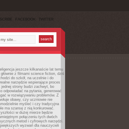
SCRIBE
FACEBOOK
TWITTER
eligencja jeszcze kilkanaście lat temu
 głównie z filmami science fiction, dziś
hodzi do szkół, na uczelnie i do
ealne narzędzie wspierające proces
 jednej strony budzi zachwyt, bo
ko odpowiadać na pytania, generować
magać w rozwiązywaniu problemów. Z
wołuje obawy, czy uczniowie nie
modzielnie myśleć i czy tradycyjna
óle ma szansę z nią konkurować.
yszłości w dużej mierze będzie
 umiejętnym połączeniu tych dwóch
sycznych metod i cyfrowych narzędzi.
jwiększych wyzwań dla nauczycieli