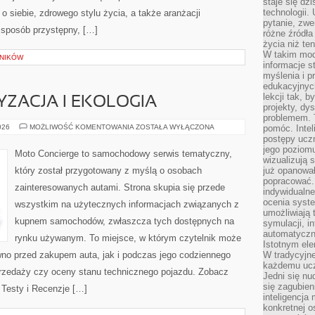
staje się dz
technologii.
 o siebie, zdrowego stylu życia, a także aranżacji
pytanie, zw
w sposób przystępny, […]
różne źródła
życia niż ten
W takim mod
LNIKÓW
informacje s
myślenia i 
edukacyjnych
lekcji tak, 
ZACJA I EKOLOGIA
projekty, dy
problemem. 
ZIELONA
026
MOŻLIWOŚĆ KOMENTOWANIA
ZOSTAŁA WYŁĄCZONA
pomóc. Intel
MOTORYZACJA
postępy ucz
I
jego poziomu
EKOLOGIA
Moto Concierge to samochodowy serwis tematyczny,
wizualizują 
który został przygotowany z myślą o osobach
już opanowa
popracować. 
zainteresowanych autami. Strona skupia się przede
indywidualn
ocenia syst
wszystkim na użytecznych informacjach związanych z
umożliwiają 
kupnem samochodów, zwłaszcza tych dostępnych na
symulacji, i
automatyczn
rynku używanym. To miejsce, w którym czytelnik może
Istotnym ele
wno przed zakupem auta, jak i podczas jego codziennego
W tradycyjne
każdemu ucz
rzedaży czy oceny stanu technicznego pojazdu. Zobacz
Jedni się nu
się zagubien
i Testy i Recenzje […]
inteligencja
konkretnej 