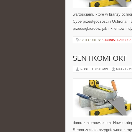
wartościami, które w branży ochr
Cyberprzestępczości i Ochrona. T
przedsiębiorców, jak i klientów ind
CATEGORIES:
KUCHNIA FRANCUSK
SEN I KOMFORT
POSTED BY ADMIN
MAJ - 1 - 2
domu z niemowlakiem. Nowe kategor
Strona została przygotowana z my