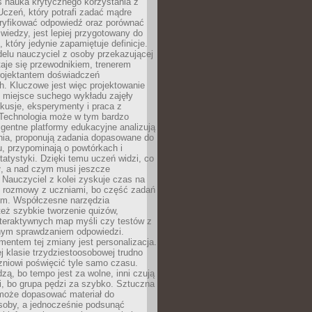
iś nauka krytycznego korzystania z
 Uczeń, który potrafi zadać mądre
eryfikować odpowiedź oraz porównać
 wiedzy, jest lepiej przygotowany do
, który jedynie zapamiętuje definicje.
elu nauczyciel z osoby przekazującej
taje się przewodnikiem, trenerem
projektantem doświadczeń
. Kluczowe jest więc projektowanie
by miejsce suchego wykładu zajęły
skusje, eksperymenty i praca z
Technologia może w tym bardzo
igentne platformy edukacyjne analizują
nia, proponują zadania dopasowane do
, przypominają o powtórkach i
statystyki. Dzięki temu uczeń widzi, co
ł, a nad czym musi jeszcze
Nauczyciel z kolei zyskuje czas na
e rozmowy z uczniami, bo część zadań
em. Współczesne narzędzia
też szybkie tworzenie quizów,
nteraktywnych map myśli czy testów z
ym sprawdzaniem odpowiedzi.
mentem tej zmiany jest personalizacja.
j klasie trzydziestoosobowej trudno
niowi poświęcić tyle samo czasu.
dzą, bo tempo jest za wolne, inni czują
i, bo grupa pędzi za szybko. Sztuczna
 może dopasować materiał do
osoby, a jednocześnie podsunąć