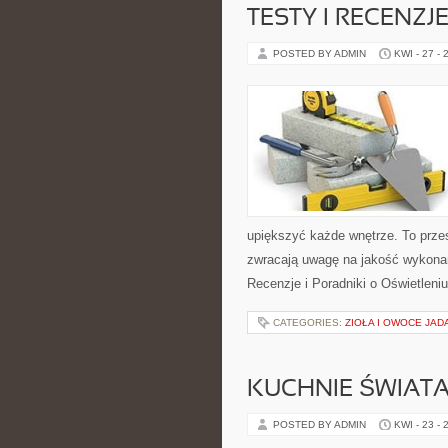
TESTY I RECENZJ
POSTED BY ADMIN
KWI - 27 - 
upiększyć każde wnętrze. To przes
zwracają uwagę na jakość wykonan
Recenzje i Poradniki o Oświetleni
CATEGORIES:
ZIOŁA I OWOCE JAD
KUCHNIE ŚWIAT
POSTED BY ADMIN
KWI - 23 - 