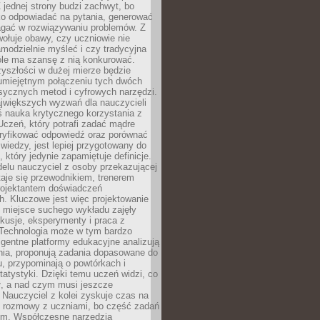
 jednej strony budzi zachwyt, bo
ko odpowiadać na pytania, generować
magać w rozwiązywaniu problemów. Z
wołuje obawy, czy uczniowie nie
modzielnie myśleć i czy tradycyjna
óle ma szansę z nią konkurować.
yszłości w dużej mierze będzie
 umiejętnym połączeniu tych dwóch
sycznych metod i cyfrowych narzędzi.
jwiększych wyzwań dla nauczycieli
iś nauka krytycznego korzystania z
 Uczeń, który potrafi zadać mądre
eryfikować odpowiedź oraz porównać
 wiedzy, jest lepiej przygotowany do
, który jedynie zapamiętuje definicje.
elu nauczyciel z osoby przekazującej
taje się przewodnikiem, trenerem
projektantem doświadczeń
. Kluczowe jest więc projektowanie
by miejsce suchego wykładu zajęły
skusje, eksperymenty i praca z
Technologia może w tym bardzo
igentne platformy edukacyjne analizują
nia, proponują zadania dopasowane do
, przypominają o powtórkach i
statystyki. Dzięki temu uczeń widzi, co
ł, a nad czym musi jeszcze
Nauczyciel z kolei zyskuje czas na
e rozmowy z uczniami, bo część zadań
em. Współczesne narzędzia