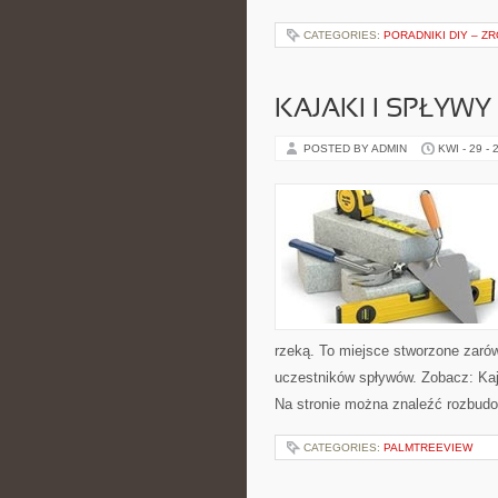
CATEGORIES:
PORADNIKI DIY – Z
KAJAKI I SPŁYW
POSTED BY ADMIN
KWI - 29 - 
rzeką. To miejsce stworzone zarów
uczestników spływów. Zobacz: Kaj
Na stronie można znaleźć rozbudo
CATEGORIES:
PALMTREEVIEW