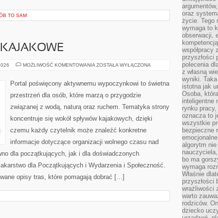
argumentów, 
oraz systema
RÓB TO SAM
życie. Tego 
wymaga to k
obserwacji, 
kompetencją
Y KAJAKOWE
współpracy z
przyszłości 
polecenia dl
KAJAKI
2026
MOŻLIWOŚĆ KOMENTOWANIA
ZOSTAŁA WYŁĄCZONA
I
z własną wi
SPŁYWY
wyniki. Taka 
KAJAKOWE
Portal poświęcony aktywnemu wypoczynkowi to świetna
istotna jak 
Osoba, która
przestrzeń dla osób, które marzą o przygodzie
inteligentne
związanej z wodą, naturą oraz ruchem. Tematyka strony
rynku pracy,
oznacza to j
koncentruje się wokół spływów kajakowych, dzięki
wszystkie p
czemu każdy czytelnik może znaleźć konkretne
bezpieczne r
emocjonalne 
informacje dotyczące organizacji wolnego czasu nad
algorytm nie
nauczyciela,
no dla początkujących, jak i dla doświadczonych
bo ma gorszy
akarstwo dla Początkujących i Wydarzenia i Społeczność.
wymaga rozmo
Właśnie dlat
wane opisy tras, które pomagają dobrać […]
przyszłości 
wrażliwości
warto zauważ
rodziców. On
dziecko uczy
urządzeń, pla