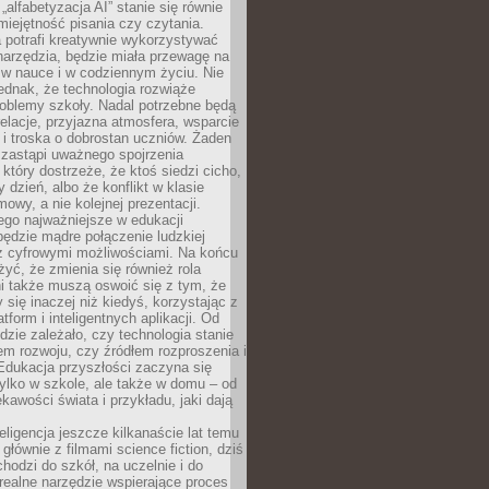
„alfabetyzacja AI” stanie się równie
umiejętność pisania czy czytania.
 potrafi kreatywnie wykorzystywać
 narzędzia, będzie miała przewagę na
 w nauce i w codziennym życiu. Nie
ednak, że technologia rozwiąże
roblemy szkoły. Nadal potrzebne będą
elacje, przyjazna atmosfera, wsparcie
i troska o dobrostan uczniów. Żaden
 zastąpi uważnego spojrzenia
 który dostrzeże, że ktoś siedzi cicho,
 dzień, albo że konflikt w klasie
wy, a nie kolejnej prezentacji.
ego najważniejsze w edukacji
będzie mądre połączenie ludzkiej
 z cyfrowymi możliwościami. Na końcu
yć, że zmienia się również rola
i także muszą oswoić się z tym, że
 się inaczej niż kiedyś, korzystając z
tform i inteligentnych aplikacji. Od
dzie zależało, czy technologia stanie
em rozwoju, czy źródłem rozproszenia i
Edukacja przyszłości zaczyna się
ylko w szkole, ale także w domu – od
kawości świata i przykładu, jaki dają
eligencja jeszcze kilkanaście lat temu
 głównie z filmami science fiction, dziś
hodzi do szkół, na uczelnie i do
ealne narzędzie wspierające proces