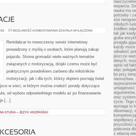
nauczycielow
wsparcia. Dz
nauka ma se
potrzeby i z
ACJE
stoi nieogra
młodych lud
źródłem odpo
TRENDY
026
MOŻLIWOŚĆ KOMENTOWANIA
ZOSTAŁA WYŁĄCZONA
tak jak kied
I
INNOWACJE
gruba encykl
Rentdabcar to nowoczesny serwis internetowy
przejęła gig
każdy może 
prowadzony z myślą o osobach, które planują zakup
odnaleźć pot
jeszcze ważn
pojazdu. Strona gromadzi wiele ważnych tematów
danych, rozp
związanych z motoryzacją, dzięki czemu może być
opinii od fa
więc polegał
praktycznym poradnikiem zarówno dla miłośników
bo przy temp
motoryzacji, jak i dla tych, którzy dopiero poznają świat
niemożliwa. 
wyposażenie
jsce w sieci, w którym można znaleźć porady dotyczące
umiejętność
argumentów, 
uta, od wyboru odpowiedniego modelu aż po finansowanie.
oraz systema
je […]
życie. Tego 
wymaga to k
obserwacji, 
A STUDIA – JĘZYK HISZPAŃSKI
kompetencją
współpracy z
przyszłości 
polecenia dl
AKCESORIA
z własną wi