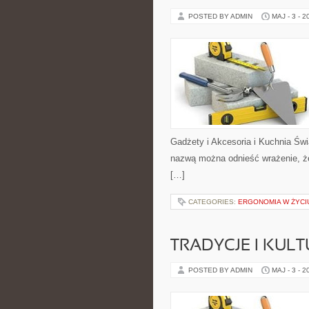
POSTED BY ADMIN
MAJ - 3 - 2
Gadżety i Akcesoria i Kuchnia Świ
nazwą można odnieść wrażenie, że 
[…]
CATEGORIES:
ERGONOMIA W ŻYCI
TRADYCJE I KULT
POSTED BY ADMIN
MAJ - 3 - 2