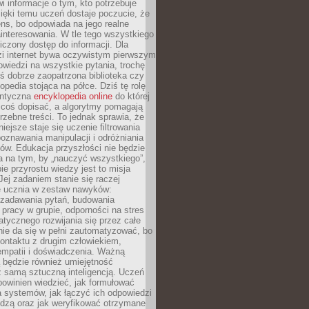
i informacje o tym, kto potrzebuje
ięki temu uczeń dostaje poczucie, że
ns, bo odpowiada na jego realne
ainteresowania. W tle tego wszystkiego
niczony dostęp do informacji. Dla
zi internet bywa oczywistym pierwszym
wiedzi na wszystkie pytania, trochę
yś dobrze zaopatrzona biblioteka czy
opedia stojąca na półce. Dziś tę rolę
antyczna
encyklopedia online
do której
coś dopisać, a algorytmy pomagają
rzebne treści. To jednak sprawia, że
iejsze staje się uczenie filtrowania
oznawania manipulacji i odróżniania
któw. Edukacja przyszłości nie będzie
a na tym, by „nauczyć wszystkiego”,
ie przyrostu wiedzy jest to misja
Jej zadaniem stanie się raczej
 ucznia w zestaw nawyków:
 zadawania pytań, budowania
pracy w grupie, odporności na stres
tycznego rozwijania się przez całe
nie da się w pełni zautomatyzować, bo
ontaktu z drugim człowiekiem,
empatii i doświadczenia. Ważną
 będzie również umiejętność
 samą sztuczną inteligencją. Uczeń
powinien wiedzieć, jak formułować
a systemów, jak łączyć ich odpowiedzi
edzą oraz jak weryfikować otrzymane