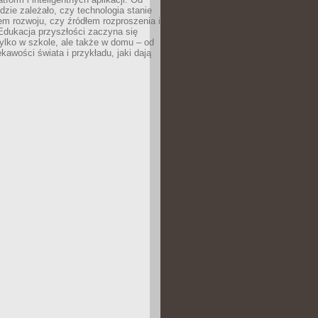
dzie zależało, czy technologia stanie
em rozwoju, czy źródłem rozproszenia i
Edukacja przyszłości zaczyna się
ylko w szkole, ale także w domu – od
kawości świata i przykładu, jaki dają