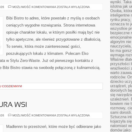
wyniki. Taka 
istotna jak 
EKO
026
MOŻLIWOŚĆ KOMENTOWANIA
ZOSTAŁA WYŁĄCZONA
GADŻETY
Osoba, która
I
inteligentne
AKCESORIA
Bibi Bistro to adres, które powstało z myślą o osobach
rynku pracy,
oznacza to j
ceniących wygodne rozwiązania. Strona internetowa
wszystkie p
opisuje charakter lokalu, w którym posiłki mają być nie
bezpieczne r
emocjonalne 
tylko apetyczne, ale również przygotowane z dbałością.
algorytm nie
nauczyciela,
To serwis, która może zainteresować gości,
bo ma gorszy
poszukujących lokalu z klimatem. Polecam Eko
wymaga rozmo
Właśnie dlat
ata w Stylu Zero-Waste. Już od pierwszego kontaktu z
przyszłości 
Bibi Bistro stawia na swobodę połączoną z kulinarnością.
wrażliwości
warto zauważ
rodziców. On
dziecko uczy
urządzeń, pla
U CODZIENNYM
dorosłych bę
się narzędzi
uzależnień. 
bowiem nie t
URA WSI
rozmowy, cie
sami dorośli.
TRADYCJE
026
MOŻLIWOŚĆ KOMENTOWANIA
ZOSTAŁA WYŁĄCZONA
Sztuczna int
I
kojarzyła się
KULTURA
WSI
natomiast wc
Madlennn to przestrzeń, które może być odbierane jako
domów jako r