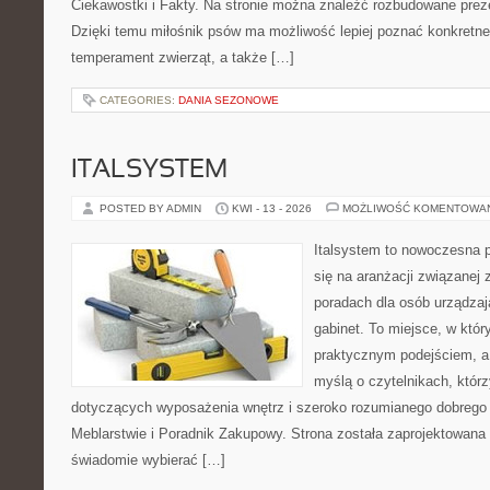
Ciekawostki i Fakty. Na stronie można znaleźć rozbudowane preze
Dzięki temu miłośnik psów ma możliwość lepiej poznać konkretne
temperament zwierząt, a także […]
CATEGORIES:
DANIA SEZONOWE
ITALSYSTEM
POSTED BY ADMIN
KWI - 13 - 2026
MOŻLIWOŚĆ KOMENTOWA
Italsystem to nowoczesna pl
się na aranżacji związanej
poradach dla osób urządzaj
gabinet. To miejsce, w któr
praktycznym podejściem, a
myślą o czytelnikach, którz
dotyczących wyposażenia wnętrz i szeroko rozumianego dobrego 
Meblarstwie i Poradnik Zakupowy. Strona została zaprojektowana 
świadomie wybierać […]