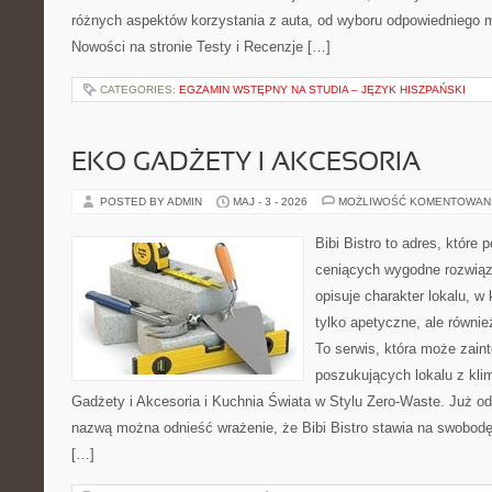
różnych aspektów korzystania z auta, od wyboru odpowiedniego m
Nowości na stronie Testy i Recenzje […]
CATEGORIES:
EGZAMIN WSTĘPNY NA STUDIA – JĘZYK HISZPAŃSKI
EKO GADŻETY I AKCESORIA
POSTED BY ADMIN
MAJ - 3 - 2026
MOŻLIWOŚĆ KOMENTOWAN
Bibi Bistro to adres, które
ceniących wygodne rozwiąza
opisuje charakter lokalu, w
tylko apetyczne, ale równi
To serwis, która może zain
poszukujących lokalu z kl
Gadżety i Akcesoria i Kuchnia Świata w Stylu Zero-Waste. Już o
nazwą można odnieść wrażenie, że Bibi Bistro stawia na swobodę
[…]