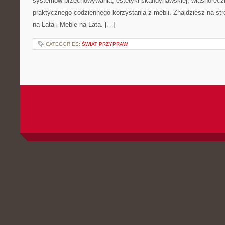
systemów przechowywania, estetyki skandynawskiej, własnoręcz
praktycznego codziennego korzystania z mebli. Znajdziesz na stro
na Lata i Meble na Lata. […]
CATEGORIES:
ŚWIAT PRZYPRAW