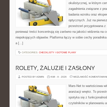
okulistycznej, w którym cen
zagadnienia związane z prac
badania wzroku oraz eksper
optycznych. Już na pierwszy
przestrzeń przygotowana z 
ponieważ treści koncentrują się zarówno na jakości widzenia na c
niepokojących objawów. Platforma łączy w sobie cechy poradnika 
a […]
CATEGORIES:
CHECKLISTY I GOTOWE PLANY
ROLETY, ŻALUZJE I ZASŁONY
POSTED BY ADMIN
KWI - 9 - 2026
MOŻLIWOŚĆ KOMENTOWAN
Mars-Net to wartościowa wit
aranżacji wnętrz. To przest
spotyka się z funkcjonalno
czytelników w planowaniu a