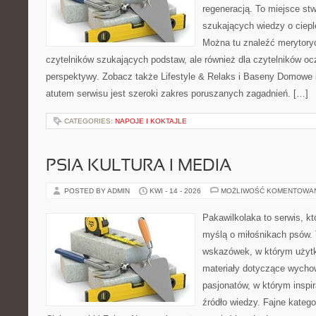
regeneracją. To miejsce st
szukających wiedzy o cieple
Można tu znaleźć merytoryc
czytelników szukających podstaw, ale również dla czytelników o
perspektywy. Zobacz także Lifestyle & Relaks i Baseny Domow
atutem serwisu jest szeroki zakres poruszanych zagadnień. […]
CATEGORIES:
NAPOJE I KOKTAJLE
PSIA KULTURA I MEDIA
POSTED BY ADMIN
KWI - 14 - 2026
MOŻLIWOŚĆ KOMENTOWA
Pakawilkolaka to serwis, kt
myślą o miłośnikach psów. 
wskazówek, w którym użytko
materiały dotyczące wychow
pasjonatów, w którym inspi
źródło wiedzy. Fajne katego