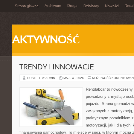
Archiwum
Droga
Reda
Strona główna
Działamy
Nowości
AKTYWNOŚĆ
TRENDY I INNOWACJE
POSTED BY ADMIN
MAJ - 4 - 2026
MOŻLIWOŚĆ KOMENTOWAN
Rentdabcar to nowoczesny 
prowadzony z myślą o osob
pojazdu. Strona gromadzi 
związanych z motoryzacją,
praktycznym poradnikiem z
motoryzacji, jak i dla tych,
finansowania samochodów. To miejsce w sieci, w którym można 