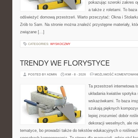
pokazując szeroki zakres o
a także z roletami. To baza
odświeżyć domową przestrzeń. Warto przeczytać: Okna i Stolarka
Zrób to Sam. Na stronie można znaleźć przystępne materiały, któ
związane […]
CATEGORIES:
WYSKOCZMY
TRENDY WE FLORYSTYCE
POSTED BY ADMIN
KWI - 8 - 2026
MOŻLIWOŚĆ KOMENTOWAN
Ta przestrzeń internetowa 
układania kwiatów spotyka 
wskazówkami. To baza inspir
szukają pięknych kompozyc
lepiej zrozumieć dobór rośl
dekoracji weselnych, ale ni
tematyce, bo prowadzi także do tekstów edukacyjnych o roślinach
sposobach komponowania. To strona dla marzycieli, gdzie styl łą