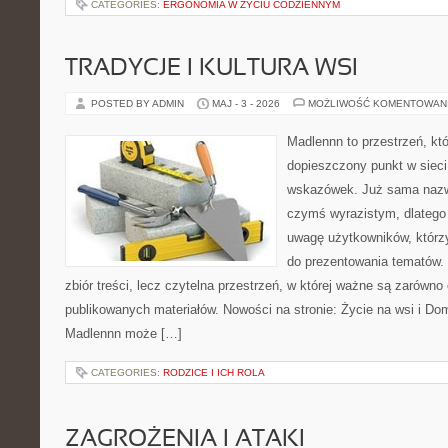
CATEGORIES:
ERGONOMIA W ŻYCIU CODZIENNYM
TRADYCJE I KULTURA WSI
POSTED BY ADMIN
MAJ - 3 - 2026
MOŻLIWOŚĆ KOMENTOWAN
Madlennn to przestrzeń, kt
dopieszczony punkt w sieci
wskazówek. Już sama nazwa
czymś wyrazistym, dlatego
uwagę użytkowników, którzy
do prezentowania tematów. 
zbiór treści, lecz czytelna przestrzeń, w której ważne są zarówno
publikowanych materiałów. Nowości na stronie: Życie na wsi i Do
Madlennn może […]
CATEGORIES:
RODZICE I ICH ROLA
ZAGROŻENIA I ATAKI