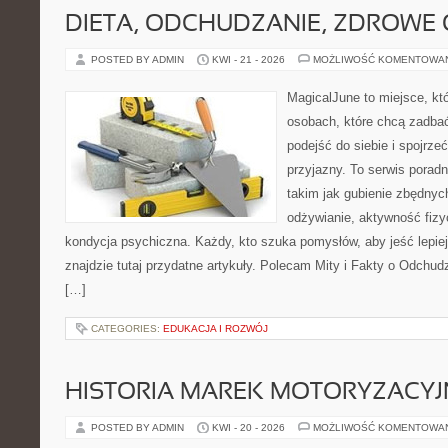
DIETA, ODCHUDZANIE, ZDROWE
POSTED BY ADMIN
KWI - 21 - 2026
MOŻLIWOŚĆ KOMENTOWA
MagicalJune to miejsce, kt
osobach, które chcą zadba
podejść do siebie i spojrz
przyjazny. To serwis pora
takim jak gubienie zbędny
odżywianie, aktywność fizy
kondycja psychiczna. Każdy, kto szuka pomysłów, aby jeść lepiej, 
znajdzie tutaj przydatne artykuły. Polecam Mity i Fakty o Odchu
[…]
CATEGORIES:
EDUKACJA I ROZWÓJ
HISTORIA MAREK MOTORYZACY
POSTED BY ADMIN
KWI - 20 - 2026
MOŻLIWOŚĆ KOMENTOWA