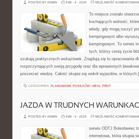
POSTED BY ADMIN
KWI - 4 - 2026
MOŻLIWOŚĆ KOMENTOWAN
To miejsce zostało stworz
kochających wolność, które 
wtedy, gdy mogą ruszyć prz
kempingowym albo wyruszy
kempingowym. To serwis in
tych, którzy cenią życie bli
szukają praktycznych wskazówek. Znajdują się tu opracowania dl
rozpoczynających swoją przygodę oraz dla wprawionych biwakowi
poszerzać wiedzę. Całość skupia się wokół wyjazdów, w których 
CATEGORIES:
PLANOWANIE POSIŁKÓW I MEAL PREP
JAZDA W TRUDNYCH WARUNKA
POSTED BY ADMIN
KWI - 3 - 2026
MOŻLIWOŚĆ KOMENTOWAN
serwis ODTJ Bolesławiec to
internetowa, która skupia s