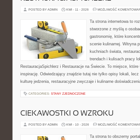
POSTED BY ADMIN
KWI - 11 - 2026
MOŻLIWOŚĆ KOMENTOWA
Ta strona internetowa to r
stworzone z myślą o osoba
gastronomię, które koncent
scenie kulinarnej. Witryna p
kuchniach świata, restaura
trendach i kulisach pracy lo
RestauracjaSpichlerz i Restauracje na Świecie. To miejsce, które
inspirację. Odwiedzający znajdzie tutaj nie tylko opisy lokali, lec
kulturę jedzenia, restauracyjne zwyczaje i kulinarne doświadczeni
CATEGORIES:
STANY ZJEDNOCZONE
CIEKAWOSTKI O WZROKU
POSTED BY ADMIN
KWI - 10 - 2026
MOŻLIWOŚĆ KOMENTOWA
Ta strona to obszerny port