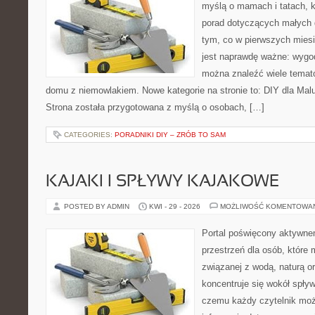
myślą o mamach i tatach, 
porad dotyczących małych d
tym, co w pierwszych miesi
jest naprawdę ważne: wygod
można znaleźć wiele temat
domu z niemowlakiem. Nowe kategorie na stronie to: DIY dla Mal
Strona została przygotowana z myślą o osobach, […]
CATEGORIES:
PORADNIKI DIY – ZRÓB TO SAM
KAJAKI I SPŁYWY KAJAKOWE
POSTED BY ADMIN
KWI - 29 - 2026
MOŻLIWOŚĆ KOMENTOWA
Portal poświęcony aktywne
przestrzeń dla osób, które
związanej z wodą, naturą o
koncentruje się wokół spły
czemu każdy czytelnik moż