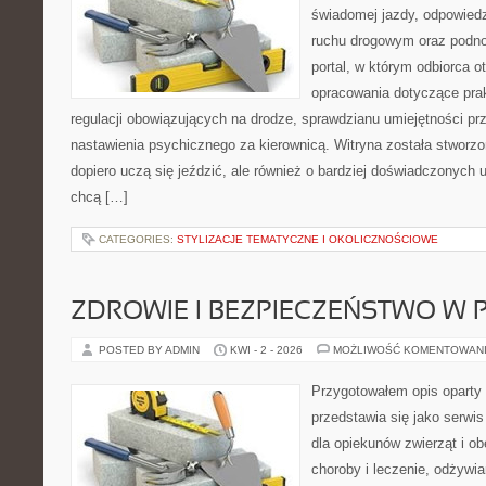
świadomej jazdy, odpowied
ruchu drogowym oraz podno
portal, w którym odbiorca 
opracowania dotyczące prak
regulacji obowiązujących na drodze, sprawdzianu umiejętności pr
nastawienia psychicznego za kierownicą. Witryna została stworzo
dopiero uczą się jeździć, ale również o bardziej doświadczonych 
chcą […]
CATEGORIES:
STYLIZACJE TEMATYCZNE I OKOLICZNOŚCIOWE
ZDROWIE I BEZPIECZEŃSTWO W
POSTED BY ADMIN
KWI - 2 - 2026
MOŻLIWOŚĆ KOMENTOWAN
Przygotowałem opis oparty 
przedstawia się jako serwis
dla opiekunów zwierząt i ob
choroby i leczenie, odżywia