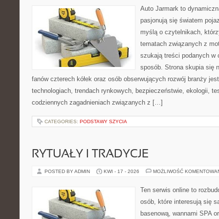
Auto Jarmark to dynamiczna
pasjonują się światem poja
myślą o czytelnikach, któr
tematach związanych z mot
szukają treści podanych w 
sposób. Strona skupia się 
fanów czterech kółek oraz osób obserwujących rozwój branży jes
technologiach, trendach rynkowych, bezpieczeństwie, ekologii, t
codziennych zagadnieniach związanych z […]
CATEGORIES:
PODSTAWY SZYCIA
RYTUAŁY I TRADYCJE
POSTED BY ADMIN
KWI - 17 - 2026
MOŻLIWOŚĆ KOMENTOWA
Ten serwis online to rozbud
osób, które interesują się 
basenową, wannami SPA or