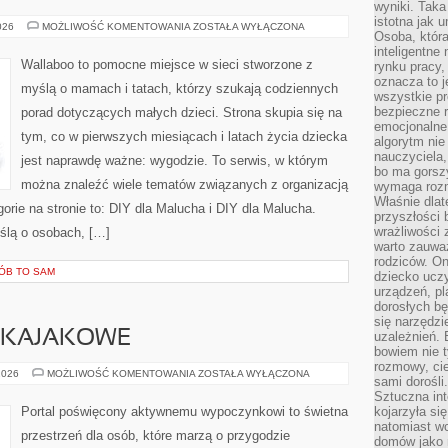
wyniki. Taka 
istotna jak 
SEN
026
MOŻLIWOŚĆ KOMENTOWANIA
ZOSTAŁA WYŁĄCZONA
Osoba, która
I
KOMFORT
inteligentne
Wallaboo to pomocne miejsce w sieci stworzone z
rynku pracy,
oznacza to j
myślą o mamach i tatach, którzy szukają codziennych
wszystkie p
bezpieczne r
porad dotyczących małych dzieci. Strona skupia się na
emocjonalne 
tym, co w pierwszych miesiącach i latach życia dziecka
algorytm nie
nauczyciela,
jest naprawdę ważne: wygodzie. To serwis, w którym
bo ma gorszy
można znaleźć wiele tematów związanych z organizacją
wymaga rozmo
Właśnie dlat
ie na stronie to: DIY dla Malucha i DIY dla Malucha.
przyszłości 
wrażliwości
ślą o osobach, […]
warto zauważ
rodziców. On
RÓB TO SAM
dziecko uczy
urządzeń, pla
dorosłych bę
się narzędzi
Y KAJAKOWE
uzależnień. 
bowiem nie t
rozmowy, cie
KAJAKI
2026
MOŻLIWOŚĆ KOMENTOWANIA
ZOSTAŁA WYŁĄCZONA
sami dorośli.
I
SPŁYWY
Sztuczna int
KAJAKOWE
Portal poświęcony aktywnemu wypoczynkowi to świetna
kojarzyła się
natomiast wc
przestrzeń dla osób, które marzą o przygodzie
domów jako r