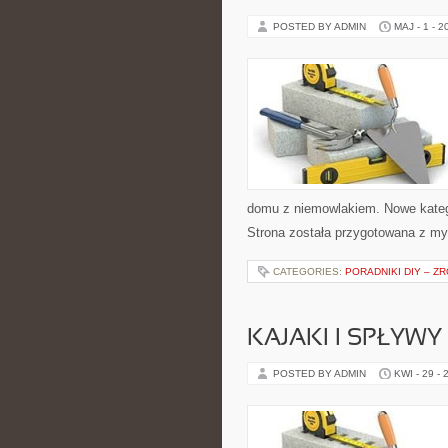
POSTED BY ADMIN
MAJ - 1 - 2
domu z niemowlakiem. Nowe kategor
Strona została przygotowana z my
CATEGORIES:
PORADNIKI DIY – Z
KAJAKI I SPŁYW
POSTED BY ADMIN
KWI - 29 - 