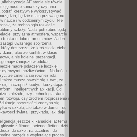
„alfabetyzacja AI” stanie się równie
umiejętność pisania czy czytania.
 potrafi kreatywnie wykorzystywać
 narzędzia, będzie miała przewagę na
 w nauce i w codziennym życiu. Nie
ednak, że technologia rozwiąże
roblemy szkoły. Nadal potrzebne będą
elacje, przyjazna atmosfera, wsparcie
i troska o dobrostan uczniów. Żaden
 zastąpi uważnego spojrzenia
 który dostrzeże, że ktoś siedzi cicho,
 dzień, albo że konflikt w klasie
wy, a nie kolejnej prezentacji.
ego najważniejsze w edukacji
będzie mądre połączenie ludzkiej
 z cyfrowymi możliwościami. Na końcu
yć, że zmienia się również rola
i także muszą oswoić się z tym, że
 się inaczej niż kiedyś, korzystając z
tform i inteligentnych aplikacji. Od
dzie zależało, czy technologia stanie
em rozwoju, czy źródłem rozproszenia i
Edukacja przyszłości zaczyna się
ylko w szkole, ale także w domu – od
kawości świata i przykładu, jaki dają
eligencja jeszcze kilkanaście lat temu
 głównie z filmami science fiction, dziś
hodzi do szkół, na uczelnie i do
ealne narzędzie wspierające proces