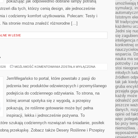
pokazując jak odpowiednio dobrane lampy potrafią
umożliwiają 
symulacji, i
trzeń dla tych, którzy cenią design, ale jednocześnie
automatyczn
ia i codzienny komfort użytkowania. Polecam: Testy i
Istotnym ele
W tradycyjne
u. Na stronie można znaleźć różnorodne […]
każdemu ucz
Jedni się nu
się zagubien
ALNE W LESIE
inteligencja
konkretnej 
nauczycielow
wsparcia. Dz
A
nauka ma se
potrzeby i z
KUCHNIE
2026
MOŻLIWOŚĆ KOMENTOWANIA
ZOSTAŁA WYŁĄCZONA
stoi nieogra
ŚWIATA
młodych lud
źródłem odpo
JemWegańsko to portal, które powstało z pasji do
tak jak kied
jedzenia bez produktów odzwierzęcych i przemyślanego
gruba encykl
przejęła gig
podejścia do codziennego odżywiania. To strona, na
każdy może 
odnaleźć pot
której aromat spotyka się z wygodą, a przepisy
jeszcze ważn
pokazują, że roślinne gotowanie może być pełna
danych, rozp
opinii od fa
inspiracji, lekka i jednocześnie pożywna. To
więc polegał
óre szukają codziennych rozwiązań na śniadanie, posiłek
bo przy temp
niemożliwa. 
drobną przekąskę. Zobacz także Desery Roślinne i Przepisy
wyposażenie
umiejętność