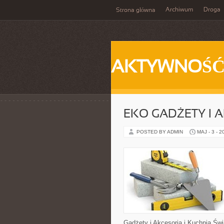
Archiwum
Droga
Strona główna
AKTYWNOŚ
EKO GADŻETY I 
POSTED BY ADMIN
MAJ - 3 - 2
Gadżety i Akcesoria i Kuchnia Świ