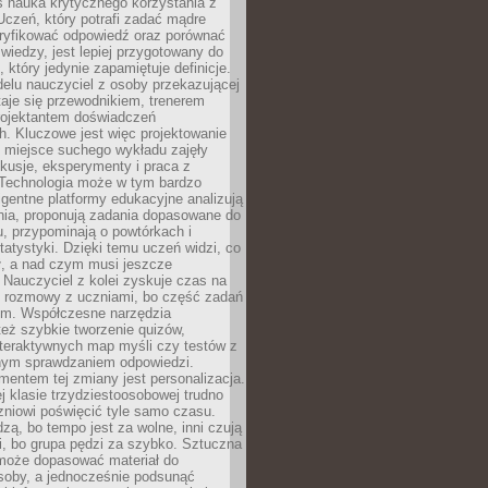
iś nauka krytycznego korzystania z
 Uczeń, który potrafi zadać mądre
eryfikować odpowiedź oraz porównać
 wiedzy, jest lepiej przygotowany do
, który jedynie zapamiętuje definicje.
elu nauczyciel z osoby przekazującej
taje się przewodnikiem, trenerem
projektantem doświadczeń
. Kluczowe jest więc projektowanie
by miejsce suchego wykładu zajęły
skusje, eksperymenty i praca z
Technologia może w tym bardzo
igentne platformy edukacyjne analizują
nia, proponują zadania dopasowane do
, przypominają o powtórkach i
statystyki. Dzięki temu uczeń widzi, co
ł, a nad czym musi jeszcze
Nauczyciel z kolei zyskuje czas na
e rozmowy z uczniami, bo część zadań
em. Współczesne narzędzia
też szybkie tworzenie quizów,
nteraktywnych map myśli czy testów z
ym sprawdzaniem odpowiedzi.
mentem tej zmiany jest personalizacja.
j klasie trzydziestoosobowej trudno
niowi poświęcić tyle samo czasu.
dzą, bo tempo jest za wolne, inni czują
i, bo grupa pędzi za szybko. Sztuczna
 może dopasować materiał do
osoby, a jednocześnie podsunąć