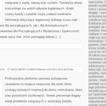
nauczania. Z
związanej z wodą, naturą oraz ruchem. Tematyka strony
potrafi szyb
koncentruje się wokół spływów kajakowych, dzięki
treści i po
drugiej – wy
czemu każdy czytelnik może znaleźć konkretne
przestaną sa
informacje dotyczące organizacji wolnego czasu nad
szkoła w og
Edukacja prz
no dla początkujących, jak i dla doświadczonych
polegała na
światów: kla
akarstwo dla Początkujących i Wydarzenia i Społeczność.
Jednym z na
wane opisy tras, które pomagają dobrać […]
staje się dz
technologii.
pytanie, zw
różne źródła
życia niż ten
W takim mod
informacje s
E
myślenia i 
edukacyjnych
lekcji tak, 
TESTY
2026
MOŻLIWOŚĆ KOMENTOWANIA
ZOSTAŁA WYŁĄCZONA
I
projekty, dy
RECENZJE
problemem. 
Profesjonalna platforma sieciowa poświęcona
pomóc. Intel
postępy ucz
oświetleniu to miejsce stworzone dla osób, które
jego poziomu
szukają stylowych inspiracji do domu, mieszkania, biura
wizualizują 
już opanowa
oraz przestrzeni użytkowych. Serwis prezentuje bogaty
popracować. 
świat produktów związanych z aranżacją światła,
indywidualn
ocenia syst