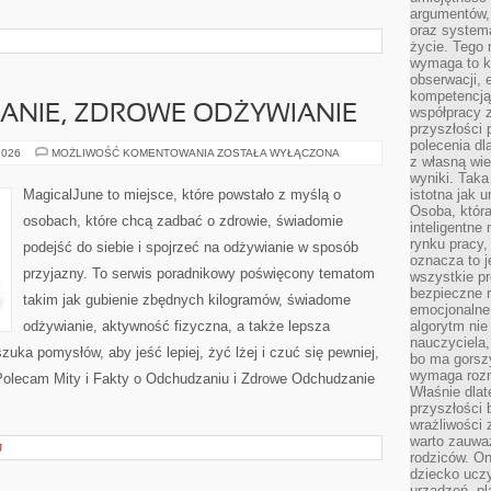
argumentów, 
oraz systema
życie. Tego 
wymaga to k
obserwacji, 
kompetencją
ANIE, ZDROWE ODŻYWIANIE
współpracy z
przyszłości 
polecenia dl
DIETA,
2026
MOŻLIWOŚĆ KOMENTOWANIA
ZOSTAŁA WYŁĄCZONA
z własną wi
ODCHUDZANIE,
ZDROWE
wyniki. Taka 
ODŻYWIANIE
MagicalJune to miejsce, które powstało z myślą o
istotna jak 
Osoba, która
osobach, które chcą zadbać o zdrowie, świadomie
inteligentne
rynku pracy,
podejść do siebie i spojrzeć na odżywianie w sposób
oznacza to j
przyjazny. To serwis poradnikowy poświęcony tematom
wszystkie p
bezpieczne r
takim jak gubienie zbędnych kilogramów, świadome
emocjonalne 
odżywianie, aktywność fizyczna, a także lepsza
algorytm nie
nauczyciela,
uka pomysłów, aby jeść lepiej, żyć lżej i czuć się pewniej,
bo ma gorszy
wymaga rozmo
. Polecam Mity i Fakty o Odchudzaniu i Zdrowe Odchudzanie
Właśnie dlat
przyszłości 
wrażliwości
warto zauważ
J
rodziców. On
dziecko uczy
urządzeń, pla