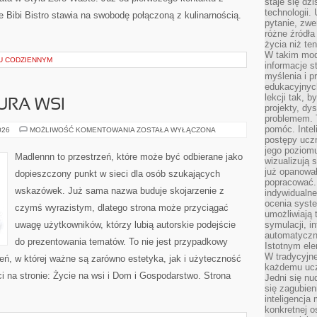
staje się dz
technologii.
Bibi Bistro stawia na swobodę połączoną z kulinarnością.
pytanie, zw
różne źródła
życia niż ten
W takim mod
U CODZIENNYM
informacje s
myślenia i 
edukacyjnych
lekcji tak, 
URA WSI
projekty, dy
problemem. 
pomóc. Intel
TRADYCJE
026
MOŻLIWOŚĆ KOMENTOWANIA
ZOSTAŁA WYŁĄCZONA
I
postępy ucz
KULTURA
jego poziomu
WSI
Madlennn to przestrzeń, które może być odbierane jako
wizualizują 
już opanowa
dopieszczony punkt w sieci dla osób szukających
popracować. 
wskazówek. Już sama nazwa buduje skojarzenie z
indywidualn
ocenia syst
czymś wyrazistym, dlatego strona może przyciągać
umożliwiają 
uwagę użytkowników, którzy lubią autorskie podejście
symulacji, i
automatyczn
do prezentowania tematów. To nie jest przypadkowy
Istotnym ele
W tradycyjne
rzeń, w której ważne są zarówno estetyka, jak i użyteczność
każdemu ucz
 na stronie: Życie na wsi i Dom i Gospodarstwo. Strona
Jedni się nu
się zagubien
inteligencja
konkretnej 