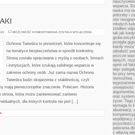
nauczycielow
wsparcia. Dz
nauka ma se
potrzeby i z
stoi nieogra
AKI
młodych lud
źródłem odpo
ZAGROŻENIA
026
MOŻLIWOŚĆ KOMENTOWANIA
ZOSTAŁA WYŁĄCZONA
tak jak kied
I
gruba encykl
ATAKI
przejęła gig
Ochrona Twierdza to przestrzeń, które koncentruje się
każdy może 
na tematyce bezpieczeństwa w sposób konkretny.
odnaleźć pot
jeszcze ważn
Strona została opracowana z myślą o osobach, firmach
danych, rozp
opinii od fa
i instytucjach, które szukają solidnego wsparcia w
więc polegał
zakresie ochrony osób. Już sama nazwa Ochrona
bo przy temp
niemożliwa. 
Twierdza budzi skojarzenia z stabilnością, czyli
wyposażenie
ony mają pierwszorzędne znaczenie. Polecam: Historia
umiejętność
argumentów, 
o strona, która może zainteresować zarówno
oraz systema
życie. Tego 
ywidualnych, dla których kontrola nie jest […]
wymaga to k
obserwacji, 
A
kompetencją
współpracy z
przyszłości 
polecenia dl
z własną wi