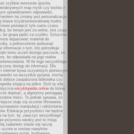
też szybkie tworzenie quizów,
nteraktywnych map myśli czy testów z
ym sprawdzaniem odpowiedzi.
mentem tej zmiany jest personalizacja.
j klasie trzydziestoosobowej trudno
niowi poświęcić tyle samo czasu.
dzą, bo tempo jest za wolne, inni czują
i, bo grupa pędzi za szybko. Sztuczna
 może dopasować materiał do
osoby, a jednocześnie podsunąć
i informacje o tym, kto potrzebuje
ięki temu uczeń dostaje poczucie, że
ns, bo odpowiada na jego realne
ainteresowania. W tle tego wszystkiego
niczony dostęp do informacji. Dla
zi internet bywa oczywistym pierwszym
wiedzi na wszystkie pytania, trochę
yś dobrze zaopatrzona biblioteka czy
opedia stojąca na półce. Dziś tę rolę
antyczna
encyklopedia online
do której
coś dopisać, a algorytmy pomagają
rzebne treści. To jednak sprawia, że
iejsze staje się uczenie filtrowania
oznawania manipulacji i odróżniania
któw. Edukacja przyszłości nie będzie
a na tym, by „nauczyć wszystkiego”,
ie przyrostu wiedzy jest to misja
Jej zadaniem stanie się raczej
 ucznia w zestaw nawyków:
 zadawania pytań, budowania