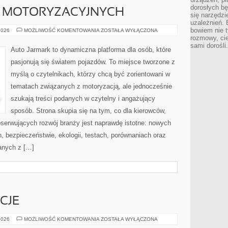
dorosłych bę
K MOTORYZACYJNYCH
się narzędzi
uzależnień. 
bowiem nie t
HISTORIA
2026
MOŻLIWOŚĆ KOMENTOWANIA
ZOSTAŁA WYŁĄCZONA
MAREK
rozmowy, cie
MOTORYZACYJNYCH
sami dorośli.
Auto Jarmark to dynamiczna platforma dla osób, które
pasjonują się światem pojazdów. To miejsce tworzone z
myślą o czytelnikach, którzy chcą być zorientowani w
tematach związanych z motoryzacją, ale jednocześnie
szukają treści podanych w czytelny i angażujący
sposób. Strona skupia się na tym, co dla kierowców,
bserwujących rozwój branży jest naprawdę istotne: nowych
, bezpieczeństwie, ekologii, testach, porównaniach oraz
anych z […]
CJE
RYTUAŁY
2026
MOŻLIWOŚĆ KOMENTOWANIA
ZOSTAŁA WYŁĄCZONA
I