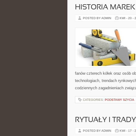
HISTORIA MARE
POSTED BY ADMIN
KWI - 20 - 
fanów czterech kółek oraz osób o
technologiach, trendach rynkowych
codziennych zagadnieniach związ
CATEGORIES:
PODSTAWY SZYCIA
RYTUAŁY I TRADY
POSTED BY ADMIN
KWI - 17 - 