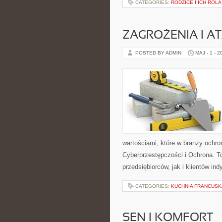
CATEGORIES:
RODZICE I ICH ROLA
ZAGROŻENIA I AT
POSTED BY ADMIN
MAJ - 1 - 2
wartościami, które w branży ochr
Cyberprzestępczości i Ochrona. T
przedsiębiorców, jak i klientów ind
CATEGORIES:
KUCHNIA FRANCUSK
SEN I KOMFORT