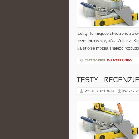
rzeką. To miejsce stworzone zarów
uczestników spływów. Zobacz: Kaj
Na stronie można znaleźć rozbudo
CATEGORIES:
PALMTREEVIEW
TESTY I RECENZJ
POSTED BY ADMIN
KWI - 27 - 