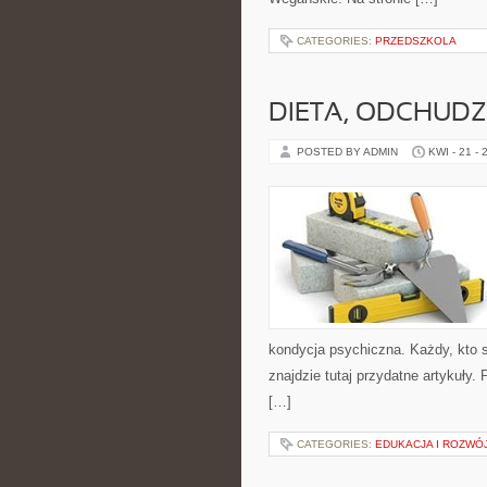
CATEGORIES:
PRZEDSZKOLA
DIETA, ODCHUDZ
POSTED BY ADMIN
KWI - 21 - 
kondycja psychiczna. Każdy, kto sz
znajdzie tutaj przydatne artykuły
[…]
CATEGORIES:
EDUKACJA I ROZWÓ