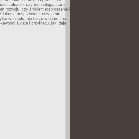
dzie zależało, czy technologia stanie
em rozwoju, czy źródłem rozproszenia i
Edukacja przyszłości zaczyna się
ylko w szkole, ale także w domu – od
kawości świata i przykładu, jaki dają