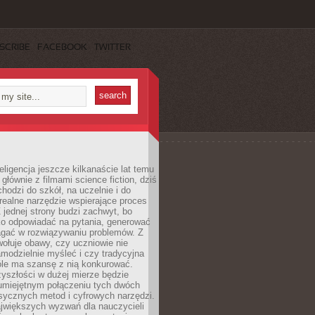
SCRIBE
FACEBOOK
TWITTER
eligencja jeszcze kilkanaście lat temu
 głównie z filmami science fiction, dziś
hodzi do szkół, na uczelnie i do
ealne narzędzie wspierające proces
 jednej strony budzi zachwyt, bo
ko odpowiadać na pytania, generować
magać w rozwiązywaniu problemów. Z
wołuje obawy, czy uczniowie nie
modzielnie myśleć i czy tradycyjna
óle ma szansę z nią konkurować.
yszłości w dużej mierze będzie
 umiejętnym połączeniu tych dwóch
sycznych metod i cyfrowych narzędzi.
jwiększych wyzwań dla nauczycieli