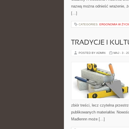
nazwą można odnieść wrażenie, że 
[…]
CATEGORIES:
ERGONOMIA W ŻYCI
TRADYCJE I KULT
POSTED BY ADMIN
MAJ - 3 - 2
zbiór treści, lecz czytelna przest
publikowanych materiałów. Nowości
Madlennn może […]