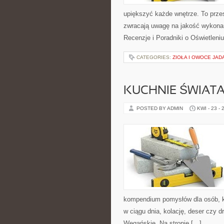
upiększyć każde wnętrze. To przes
zwracają uwagę na jakość wykonan
Recenzje i Poradniki o Oświetleni
CATEGORIES:
ZIOŁA I OWOCE JAD
KUCHNIE ŚWIAT
POSTED BY ADMIN
KWI - 23 - 
kompendium pomysłów dla osób, kt
w ciągu dnia, kolację, deser czy 
Wegańskie. Na stronie […]