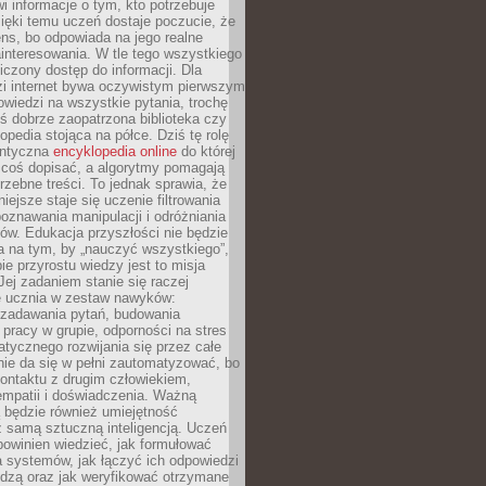
i informacje o tym, kto potrzebuje
ięki temu uczeń dostaje poczucie, że
ns, bo odpowiada na jego realne
ainteresowania. W tle tego wszystkiego
niczony dostęp do informacji. Dla
zi internet bywa oczywistym pierwszym
wiedzi na wszystkie pytania, trochę
yś dobrze zaopatrzona biblioteka czy
opedia stojąca na półce. Dziś tę rolę
antyczna
encyklopedia online
do której
coś dopisać, a algorytmy pomagają
rzebne treści. To jednak sprawia, że
iejsze staje się uczenie filtrowania
oznawania manipulacji i odróżniania
któw. Edukacja przyszłości nie będzie
a na tym, by „nauczyć wszystkiego”,
ie przyrostu wiedzy jest to misja
Jej zadaniem stanie się raczej
 ucznia w zestaw nawyków:
 zadawania pytań, budowania
pracy w grupie, odporności na stres
tycznego rozwijania się przez całe
nie da się w pełni zautomatyzować, bo
ontaktu z drugim człowiekiem,
empatii i doświadczenia. Ważną
 będzie również umiejętność
 samą sztuczną inteligencją. Uczeń
powinien wiedzieć, jak formułować
a systemów, jak łączyć ich odpowiedzi
edzą oraz jak weryfikować otrzymane