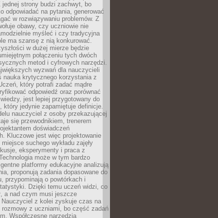
 jednej strony budzi zachwyt, bo
ko odpowiadać na pytania, generować
magać w rozwiązywaniu problemów. Z
wołuje obawy, czy uczniowie nie
modzielnie myśleć i czy tradycyjna
óle ma szansę z nią konkurować.
yszłości w dużej mierze będzie
 umiejętnym połączeniu tych dwóch
sycznych metod i cyfrowych narzędzi.
jwiększych wyzwań dla nauczycieli
iś nauka krytycznego korzystania z
 Uczeń, który potrafi zadać mądre
eryfikować odpowiedź oraz porównać
 wiedzy, jest lepiej przygotowany do
, który jedynie zapamiętuje definicje.
elu nauczyciel z osoby przekazującej
taje się przewodnikiem, trenerem
projektantem doświadczeń
. Kluczowe jest więc projektowanie
by miejsce suchego wykładu zajęły
skusje, eksperymenty i praca z
Technologia może w tym bardzo
igentne platformy edukacyjne analizują
nia, proponują zadania dopasowane do
, przypominają o powtórkach i
statystyki. Dzięki temu uczeń widzi, co
ł, a nad czym musi jeszcze
Nauczyciel z kolei zyskuje czas na
e rozmowy z uczniami, bo część zadań
em. Współczesne narzędzia