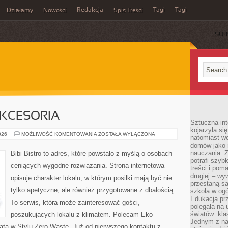
Redakcja
Tagi
Tagi
Działamy
Nowości
Spis Treści
SUB
Ć
AKCESORIA
Sztuczna int
kojarzyła się
EKO
026
MOŻLIWOŚĆ KOMENTOWANIA
ZOSTAŁA WYŁĄCZONA
natomiast wc
GADŻETY
domów jako r
I
AKCESORIA
nauczania. Z
Bibi Bistro to adres, które powstało z myślą o osobach
potrafi szyb
ceniących wygodne rozwiązania. Strona internetowa
treści i po
drugiej – wy
opisuje charakter lokalu, w którym posiłki mają być nie
przestaną sa
tylko apetyczne, ale również przygotowane z dbałością.
szkoła w og
Edukacja prz
To serwis, która może zainteresować gości,
polegała na
światów: kla
poszukujących lokalu z klimatem. Polecam Eko
Jednym z na
ata w Stylu Zero-Waste. Już od pierwszego kontaktu z