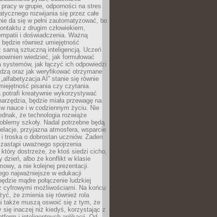
pracy w grupie, odporności na stres
tycznego rozwijania się przez całe
nie da się w pełni zautomatyzować, bo
ontaktu z drugim człowiekiem,
empatii i doświadczenia. Ważną
 będzie również umiejętność
 samą sztuczną inteligencją. Uczeń
powinien wiedzieć, jak formułować
a systemów, jak łączyć ich odpowiedzi
edzą oraz jak weryfikować otrzymane
„alfabetyzacja AI” stanie się równie
umiejętność pisania czy czytania.
 potrafi kreatywnie wykorzystywać
 narzędzia, będzie miała przewagę na
 w nauce i w codziennym życiu. Nie
ednak, że technologia rozwiąże
roblemy szkoły. Nadal potrzebne będą
elacje, przyjazna atmosfera, wsparcie
i troska o dobrostan uczniów. Żaden
 zastąpi uważnego spojrzenia
 który dostrzeże, że ktoś siedzi cicho,
 dzień, albo że konflikt w klasie
wy, a nie kolejnej prezentacji.
ego najważniejsze w edukacji
będzie mądre połączenie ludzkiej
 z cyfrowymi możliwościami. Na końcu
yć, że zmienia się również rola
i także muszą oswoić się z tym, że
 się inaczej niż kiedyś, korzystając z
tform i inteligentnych aplikacji. Od