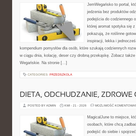
JemWegańsko to portal, któ
jedzenia bez produktów od
podejścia do codziennego o
której aromat spotyka się z
pokazują, że roślinne goto
inspiracji, lekka i jednocz
kompendium pomysłów dla osób, które szukają codziennych rozwi
w ciągu dnia, kolację, deser czy drobną przekąskę. Zobacz także
Wegańskie. Na stronie […]
CATEGORIES:
PRZEDSZKOLA
DIETA, ODCHUDZANIE, ZDROWE
POSTED BY ADMIN
KWI - 21 - 2026
MOŻLIWOŚĆ KOMENTOWA
MagicalJune to miejsce, kt
osobach, które chcą zadba
podejść do siebie i spojrz