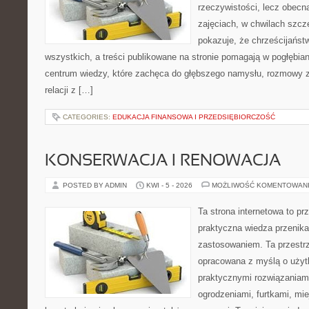
rzeczywistości, lecz obecn
zajęciach, w chwilach szczę
pokazuje, że chrześcijańst
wszystkich, a treści publikowane na stronie pomagają w pogłębia
centrum wiedzy, które zachęca do głębszego namysłu, rozmowy 
relacji z […]
CATEGORIES:
EDUKACJA FINANSOWA I PRZEDSIĘBIORCZOŚĆ
KONSERWACJA I RENOWACJA
POSTED BY ADMIN
KWI - 5 - 2026
MOŻLIWOŚĆ KOMENTOWAN
Ta strona internetowa to pr
praktyczna wiedza przenik
zastosowaniem. Ta przestrz
opracowana z myślą o użyt
praktycznymi rozwiązaniam
ogrodzeniami, furtkami, mi