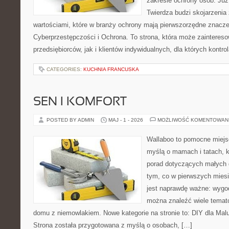
zakresie ochrony osób. J
Twierdza budzi skojarzenia z
wartościami, które w branży ochrony mają pierwszorzędne znacze
Cyberprzestępczości i Ochrona. To strona, która może zainteres
przedsiębiorców, jak i klientów indywidualnych, dla których kontrol
CATEGORIES:
KUCHNIA FRANCUSKA
SEN I KOMFORT
POSTED BY ADMIN
MAJ - 1 - 2026
MOŻLIWOŚĆ KOMENTOWAN
Wallaboo to pomocne miejs
myślą o mamach i tatach, 
porad dotyczących małych d
tym, co w pierwszych miesi
jest naprawdę ważne: wygod
można znaleźć wiele temat
domu z niemowlakiem. Nowe kategorie na stronie to: DIY dla Mal
Strona została przygotowana z myślą o osobach, […]