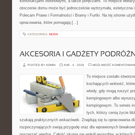
konstrukcjami osłonowymi, a także poręczami. To miejsce wiedzy,
otoczenie domu może być jednocześnie wytrzymała, estetyczna 
Polecam Prawo i Formalności i Bramy i Furtki. Na tej stronie uży
opracowania, które pomagają […]
CATEGORIES:
MODA
AKCESORIA I GADŻETY PODRÓŻN
POSTED BY ADMIN
KWI - 4 - 2026
MOŻLIWOŚĆ KOMENTOWAN
To miejsce zostało stworz
kochających wolność, które 
wtedy, gdy mogą ruszyć prz
kempingowym albo wyruszy
kempingowym. To serwis in
tych, którzy cenią życie bli
szukają praktycznych wskazówek. Znajdują się tu opracowania dl
rozpoczynających swoją przygodę oraz dla wprawionych biwakowi
poszerzać wiedzę. Całość skupia się wokół wyjazdów, w których 