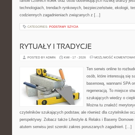
fanów czterech kółek oraz osób obserwujących rozwój branży jes
technologiach, trendach rynkowych, bezpieczeństwie, ekologii, t
codziennych zagadnieniach związanych z […]
CATEGORIES:
PODSTAWY SZYCIA
RYTUAŁY I TRADYCJE
POSTED BY ADMIN
KWI - 17 - 2026
MOŻLIWOŚĆ KOMENTOWA
Ten serwis online to rozbud
osób, które interesują się 
basenową, wannami SPA or
regeneracją. To miejsce st
szukających wiedzy o cieple
Można tu znaleźć merytoryc
czytelników szukających podstaw, ale również dla czytelników o
perspektywy. Zobacz także Lifestyle & Relaks i Baseny Domow
atutem serwisu jest szeroki zakres poruszanych zagadnień. […]