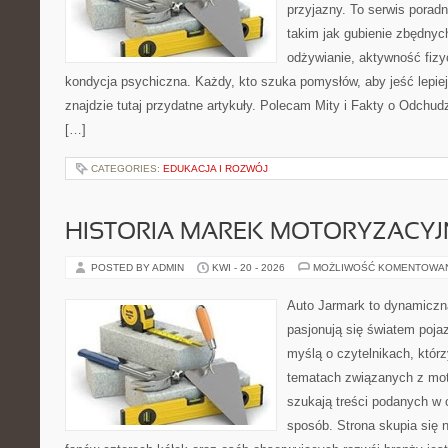
przyjazny. To serwis pora
takim jak gubienie zbędny
odżywianie, aktywność fizy
kondycja psychiczna. Każdy, kto szuka pomysłów, aby jeść lepiej, 
znajdzie tutaj przydatne artykuły. Polecam Mity i Fakty o Odchu
[…]
CATEGORIES:
EDUKACJA I ROZWÓJ
HISTORIA MAREK MOTORYZACY
POSTED BY ADMIN
KWI - 20 - 2026
MOŻLIWOŚĆ KOMENTOWA
Auto Jarmark to dynamiczna
pasjonują się światem poja
myślą o czytelnikach, któr
tematach związanych z mot
szukają treści podanych w 
sposób. Strona skupia się 