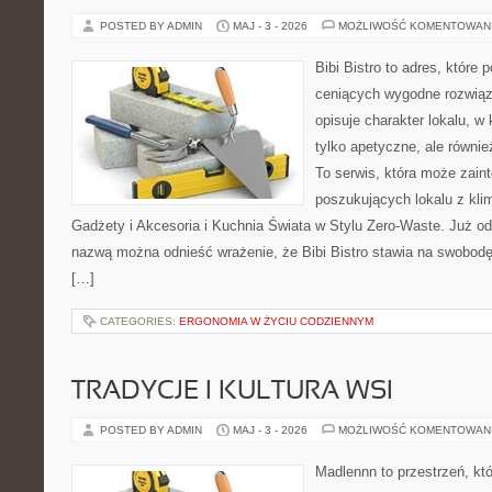
POSTED BY ADMIN
MAJ - 3 - 2026
MOŻLIWOŚĆ KOMENTOWAN
Bibi Bistro to adres, które
ceniących wygodne rozwiąza
opisuje charakter lokalu, w
tylko apetyczne, ale równi
To serwis, która może zain
poszukujących lokalu z kl
Gadżety i Akcesoria i Kuchnia Świata w Stylu Zero-Waste. Już o
nazwą można odnieść wrażenie, że Bibi Bistro stawia na swobodę
[…]
CATEGORIES:
ERGONOMIA W ŻYCIU CODZIENNYM
TRADYCJE I KULTURA WSI
POSTED BY ADMIN
MAJ - 3 - 2026
MOŻLIWOŚĆ KOMENTOWAN
Madlennn to przestrzeń, kt