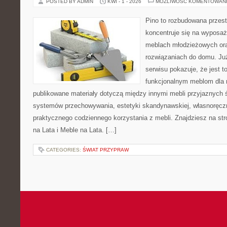
POSTED BY ADMIN
KWI - 1 - 2026
MOŻLIWOŚĆ KOMENTOWAN
Pino to rozbudowana przest
koncentruje się na wyposaż
meblach młodzieżowych or
rozwiązaniach do domu. Ju
serwisu pokazuje, że jest 
funkcjonalnym meblom dla 
publikowane materiały dotyczą między innymi mebli przyjaznych 
systemów przechowywania, estetyki skandynawskiej, własnoręcz
praktycznego codziennego korzystania z mebli. Znajdziesz na stro
na Lata i Meble na Lata. […]
CATEGORIES:
ŚWIAT PRZYPRAW