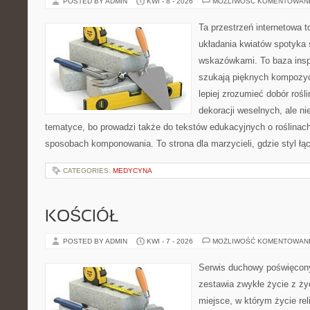
POSTED BY ADMIN
KWI - 8 - 2026
MOŻLIWOŚĆ KOMENTOWAN
Ta przestrzeń internetowa 
układania kwiatów spotyka 
wskazówkami. To baza inspir
szukają pięknych kompozyc
lepiej zrozumieć dobór rośl
dekoracji weselnych, ale ni
tematyce, bo prowadzi także do tekstów edukacyjnych o roślinach
sposobach komponowania. To strona dla marzycieli, gdzie styl łą
CATEGORIES:
MEDYCYNA
KOŚCIÓŁ
POSTED BY ADMIN
KWI - 7 - 2026
MOŻLIWOŚĆ KOMENTOWAN
Serwis duchowy poświęcony
zestawia zwykłe życie z ż
miejsce, w którym życie rel