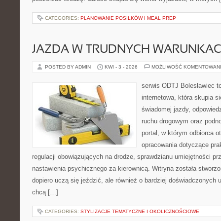
CATEGORIES:
PLANOWANIE POSIŁKÓW I MEAL PREP
JAZDA W TRUDNYCH WARUNKA
POSTED BY ADMIN
KWI - 3 - 2026
MOŻLIWOŚĆ KOMENTOWAN
serwis ODTJ Bolesławiec to
internetowa, która skupia s
świadomej jazdy, odpowied
ruchu drogowym oraz podno
portal, w którym odbiorca 
opracowania dotyczące prak
regulacji obowiązujących na drodze, sprawdzianu umiejętności pr
nastawienia psychicznego za kierownicą. Witryna została stworzo
dopiero uczą się jeździć, ale również o bardziej doświadczonych 
chcą […]
CATEGORIES:
STYLIZACJE TEMATYCZNE I OKOLICZNOŚCIOWE