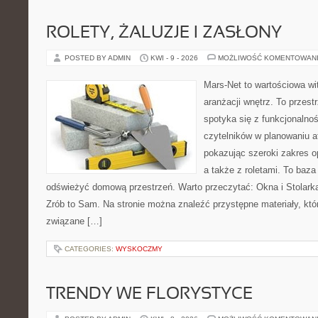
ROLETY, ŻALUZJE I ZASŁONY
POSTED BY ADMIN
KWI - 9 - 2026
MOŻLIWOŚĆ KOMENTOWAN
Mars-Net to wartościowa wit
aranżacji wnętrz. To przest
spotyka się z funkcjonalno
czytelników w planowaniu a
pokazując szeroki zakres o
a także z roletami. To baza
odświeżyć domową przestrzeń. Warto przeczytać: Okna i Stolarka
Zrób to Sam. Na stronie można znaleźć przystępne materiały, któ
związane […]
CATEGORIES:
WYSKOCZMY
TRENDY WE FLORYSTYCE