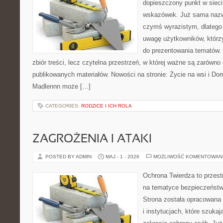
dopieszczony punkt w sieci
wskazówek. Już sama nazwa
czymś wyrazistym, dlatego
uwagę użytkowników, którzy
do prezentowania tematów. 
zbiór treści, lecz czytelna przestrzeń, w której ważne są zarówno
publikowanych materiałów. Nowości na stronie: Życie na wsi i Do
Madlennn może […]
CATEGORIES:
RODZICE I ICH ROLA
ZAGROŻENIA I ATAKI
POSTED BY ADMIN
MAJ - 1 - 2026
MOŻLIWOŚĆ KOMENTOWAN
Ochrona Twierdza to przestr
na tematyce bezpieczeństw
Strona została opracowana 
i instytucjach, które szuka