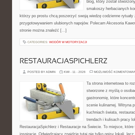
blog, który został stworzon
smakoszy herbacianych kom
którzy po prostu chcą poszerzyć swoją wiedzę codzienne rytuały
przygotowywaniem ulubionych napojów. Polecam Akcesoria Kawo
stronie można znaleźć […]
CATEGORIES:
WODÓR W MOTORYZACJI
RESTAURACJASPICHLERZ
POSTED BY ADMIN
KWI - 11 - 2026
MOŻLIWOŚĆ KOMENTOWA
Ta strona internetowa to r
stworzone z myślą o osoba
gastronomię, które koncent
scenie kulinarnej. Witryna p
kuchniach świata, restaura
trendach i kulisach pracy lo
RestauracjaSpichlerz i Restauracje na Świecie. To miejsce, które
inspirację. Odwiedzający znajdzie tutaj nie tylko opisy lokali, lec