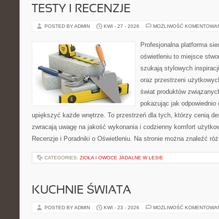
TESTY I RECENZJE
POSTED BY ADMIN
KWI - 27 - 2026
MOŻLIWOŚĆ KOMENTOWA
Profesjonalna platforma si
oświetleniu to miejsce stwo
szukają stylowych inspiracj
oraz przestrzeni użytkowyc
świat produktów związanych
pokazując jak odpowiednio 
upiększyć każde wnętrze. To przestrzeń dla tych, którzy cenią de
zwracają uwagę na jakość wykonania i codzienny komfort użytkow
Recenzje i Poradniki o Oświetleniu. Na stronie można znaleźć ró
CATEGORIES:
ZIOŁA I OWOCE JADALNE W LESIE
KUCHNIE ŚWIATA
POSTED BY ADMIN
KWI - 23 - 2026
MOŻLIWOŚĆ KOMENTOWA