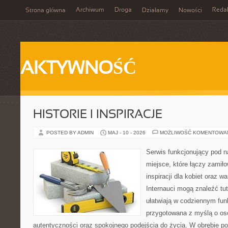
Archiwum
Droga
Reda
Strona główna
Działamy
Nowości
AKTYWNOŚĆ
HISTORIE I INSPIRACJE
POSTED BY ADMIN
MAJ - 10 - 2026
MOŻLIWOŚĆ KOMENTOWA
Serwis funkcjonujący pod 
miejsce, które łączy zamiło
inspiracji dla kobiet oraz 
Internauci mogą znaleźć tut
ułatwiają w codziennym fun
przygotowana z myślą o oso
autentyczności oraz spokojnego podejścia do życia. W obrębie p