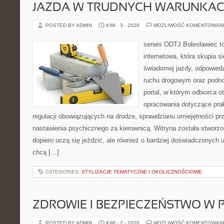
JAZDA W TRUDNYCH WARUNKA
POSTED BY ADMIN
KWI - 3 - 2026
MOŻLIWOŚĆ KOMENTOWAN
serwis ODTJ Bolesławiec to
internetowa, która skupia s
świadomej jazdy, odpowied
ruchu drogowym oraz podno
portal, w którym odbiorca 
opracowania dotyczące prak
regulacji obowiązujących na drodze, sprawdzianu umiejętności pr
nastawienia psychicznego za kierownicą. Witryna została stworzo
dopiero uczą się jeździć, ale również o bardziej doświadczonych 
chcą […]
CATEGORIES:
STYLIZACJE TEMATYCZNE I OKOLICZNOŚCIOWE
ZDROWIE I BEZPIECZEŃSTWO W
POSTED BY ADMIN
KWI - 2 - 2026
MOŻLIWOŚĆ KOMENTOWAN