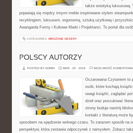
także estetyką luksusową.
pojawiają się między innymi meble inspirowane stylem steampunk
recyklingiem, luksusem, ergonomią, sztuką użytkową i przyszłoś
Awangarda Formy i Kultowe Marki i Projektanci. To portal dla osób
CATEGORIES:
MROŻONE DESERY
POLSCY AUTORZY
POSTED BY ADMIN
MAR - 29 - 2026
MOŻLIWOŚĆ KOMENTOWA
Oczarowana Czytaniem to p
osób, które kochają książki
uwagi książki, zaglądać p
dzieł oraz poszukiwać lite
strony buduje nastrój blisko
kontakt z literaturą może b
sposobem na spędzenie wolnego czasu. To zarazem sposób na 
perspektyw, która zestawia odpoczynek z namysłem. Zobacz tak