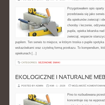
Przygotowałem opis oparty 
przedstawia się jako serwis
dla opiekunów zwierząt i ob
choroby i leczenie, odżywia
pupila, opieka lekarska nad
zwierząt, wsparcie starszy
pupilem. Ten serwis to miejsce, w którym troska o pupile spotyka
wskazówkami oraz czytelną formą przekazu. To kompendium, któ
opiekunach […]
CATEGORIES:
SEZONOWE SMAKI
EKOLOGICZNE I NATURALNE ME
POSTED BY ADMIN
KWI - 1 - 2026
MOŻLIWOŚĆ KOMENTOWAN
Pino to rozbudowana przest
koncentruje się na wyposaż