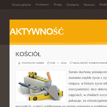
Archiwum
Droga
Reda
Strona główna
Działamy
Nowości
AKTYWNOŚĆ
KOŚCIÓŁ
POSTED BY ADMIN
KWI - 7 - 2026
MOŻLIWOŚĆ KOMENTOWAN
Serwis duchowy poświęcony
zestawia zwykłe życie z ż
miejsce, w którym życie rel
rzeczywistości, lecz obecn
zajęciach, w chwilach szczę
pokazuje, że chrześcijańst
wszystkich, a treści publikowane na stronie pomagają w pogłębia