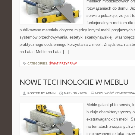
meblach młodzieżowych or
rozwiązaniach do domu. Ju
serwisu pokazuje, że jest 
funkcjonalnym meblom dla 
publikowane materiały dotyczą między innymi mebli przyjaznych 
systemów przechowywania, estetyki skandynawskiej, własnoręcz
praktycznego codziennego korzystania z mebli. Znajdziesz na stro
na Lata i Meble na Lata. […]
CATEGORIES:
ŚWIAT PRZYPRAW
NOWE TECHNOLOGIE W MEBLU
POSTED BY ADMIN
MAR - 30 - 2026
MOŻLIWOŚĆ KOMENTOWA
Meble-galant.pl to serwis, 
buduje charakterystyczny o
ekstrawaganckich mebli. Sa
na tematach związanych z 
inspirowanymi sztuką, rozw