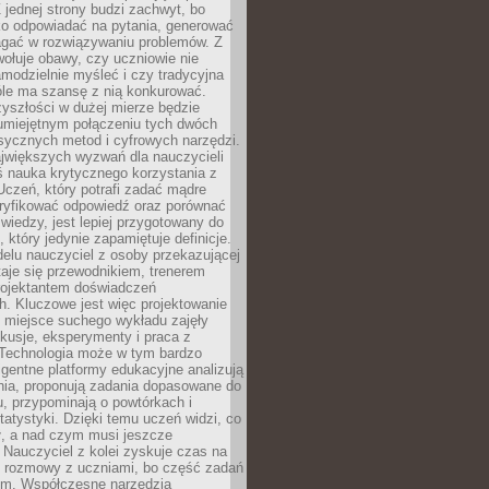
 jednej strony budzi zachwyt, bo
ko odpowiadać na pytania, generować
magać w rozwiązywaniu problemów. Z
wołuje obawy, czy uczniowie nie
modzielnie myśleć i czy tradycyjna
óle ma szansę z nią konkurować.
yszłości w dużej mierze będzie
 umiejętnym połączeniu tych dwóch
sycznych metod i cyfrowych narzędzi.
jwiększych wyzwań dla nauczycieli
iś nauka krytycznego korzystania z
 Uczeń, który potrafi zadać mądre
eryfikować odpowiedź oraz porównać
 wiedzy, jest lepiej przygotowany do
, który jedynie zapamiętuje definicje.
elu nauczyciel z osoby przekazującej
taje się przewodnikiem, trenerem
projektantem doświadczeń
. Kluczowe jest więc projektowanie
by miejsce suchego wykładu zajęły
skusje, eksperymenty i praca z
Technologia może w tym bardzo
igentne platformy edukacyjne analizują
nia, proponują zadania dopasowane do
, przypominają o powtórkach i
statystyki. Dzięki temu uczeń widzi, co
ł, a nad czym musi jeszcze
Nauczyciel z kolei zyskuje czas na
e rozmowy z uczniami, bo część zadań
em. Współczesne narzędzia