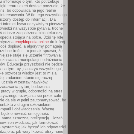
i informacje o tym, kto potrzebuje
ięki temu uczeń dostaje poczucie, że
ns, bo odpowiada na jego realne
ainteresowania. W tle tego wszystkiego
niczony dostęp do informacji. Dla
zi internet bywa oczywistym pierwszym
wiedzi na wszystkie pytania, trochę
yś dobrze zaopatrzona biblioteka czy
opedia stojąca na półce. Dziś tę rolę
antyczna
encyklopedia online
do której
coś dopisać, a algorytmy pomagają
rzebne treści. To jednak sprawia, że
iejsze staje się uczenie filtrowania
oznawania manipulacji i odróżniania
któw. Edukacja przyszłości nie będzie
a na tym, by „nauczyć wszystkiego”,
ie przyrostu wiedzy jest to misja
Jej zadaniem stanie się raczej
 ucznia w zestaw nawyków:
 zadawania pytań, budowania
pracy w grupie, odporności na stres
tycznego rozwijania się przez całe
nie da się w pełni zautomatyzować, bo
ontaktu z drugim człowiekiem,
empatii i doświadczenia. Ważną
 będzie również umiejętność
 samą sztuczną inteligencją. Uczeń
powinien wiedzieć, jak formułować
a systemów, jak łączyć ich odpowiedzi
edzą oraz jak weryfikować otrzymane