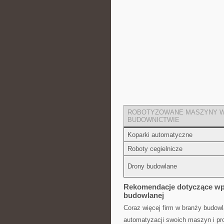
ROBOTYZOWANE MASZYNY 
BUDOWNICTWIE
Koparki automatyczne
Roboty cegielnicze
Drony⁢ budowlane
Rekomendacje dotyczące wpr
budowlanej
Coraz⁢ więcej firm w⁢ branży​ budo
automatyzacji swoich maszyn i ⁢pr