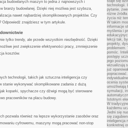
staje się dz
cja budowlanych maszyn to jedna z najnowszych i​
technologii.
 ⁢w branży budowlanej. Dzięki niej możliwa jest szybsza,⁢
pytanie, zw
różne źródła
ealizacja nawet najbardziej skomplikowanych projektów. Czy
życia niż ten
o?⁤ Odpowiedź znajdziesz w tym artykule.
W takim mod
informacje s
myślenia i 
budownictwie
edukacyjnych
lekcji tak, 
e tylko trendy,​ ale ‌przede wszystkim ‌niezbędność. Dzięki​
projekty, dy
ożliwe jest ‌zwiększenie‍ efektywności pracy, zmniejszenie ​
problemem. 
pomóc. Intel
a⁤ kosztów.​
postępy ucz
jego poziomu
wizualizują 
już opanowa
popracować. 
h technologii, takich⁣ jak sztuczna inteligencja‌ czy
indywidualn
ocenia syst
w stanie wykonywać skomplikowane ‍zadania z dużą
umożliwiają 
symulacji, i
ki jak koparki, spychacze czy⁣ dźwigi mogą być sterowane
automatyczn
stwo pracowników na placu budowy.
Istotnym ele
W tradycyjne
każdemu ucz
Jedni się nu
h pozwala również na lepsze wykorzystanie zasobów⁣ oraz
się zagubien
inteligencja
ramowaniu cyfrowemu, maszyny mogą pracować⁢ non-stop
konkretnej 