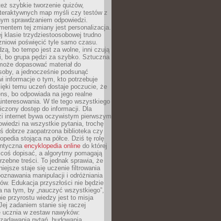
też szybkie tworzenie quizów,
nteraktywnych map myśli czy testów z
ym sprawdzaniem odpowiedzi.
mentem tej zmiany jest personalizacja.
j klasie trzydziestoosobowej trudno
niowi poświęcić tyle samo czasu.
dzą, bo tempo jest za wolne, inni czują
i, bo grupa pędzi za szybko. Sztuczna
 może dopasować materiał do
osoby, a jednocześnie podsunąć
i informacje o tym, kto potrzebuje
ięki temu uczeń dostaje poczucie, że
ns, bo odpowiada na jego realne
ainteresowania. W tle tego wszystkiego
niczony dostęp do informacji. Dla
zi internet bywa oczywistym pierwszym
wiedzi na wszystkie pytania, trochę
yś dobrze zaopatrzona biblioteka czy
opedia stojąca na półce. Dziś tę rolę
antyczna
encyklopedia online
do której
coś dopisać, a algorytmy pomagają
rzebne treści. To jednak sprawia, że
iejsze staje się uczenie filtrowania
oznawania manipulacji i odróżniania
któw. Edukacja przyszłości nie będzie
a na tym, by „nauczyć wszystkiego”,
ie przyrostu wiedzy jest to misja
Jej zadaniem stanie się raczej
 ucznia w zestaw nawyków:
 zadawania pytań, budowania