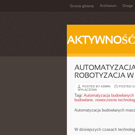
Archiwum
Droga
Strona główna
AKTYWNOŚ
AUTOMATYZACJ
ROBOTYZACJA W
POSTED BY ADMIN
POSTED ON
WYŁĄCZONA
Tagi:
Automatyzacja budowlanych
budowlane
,
nowoczesne technolog
Automatyzacja budowlanych maszy
W dzisiejszych‌ czasach technolog