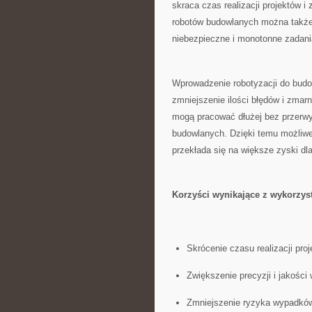
skraca czas⁣ realizacji projektów i
robotów⁣ budowlanych można także 
niebezpieczne i monotonne zadani
Wprowadzenie robotyzacji ⁤do budo
zmniejszenie ilości błędów⁣ i‍ zm
mogą ​pracować dłużej bez przerwy
budowlanych. Dzięki temu możliwe 
przekłada się‌ na ‌większe zyski dla
Korzyści‍ wynikające z wykorzys
Skrócenie czasu‍ realizacji pro
Zwiększenie⁤ precyzji i⁣ jakoś
Zmniejszenie ryzyka wypadków