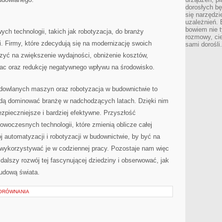
dorosłych bę
się narzędzi
uzależnień. 
bowiem nie t
 technologii, ‍takich ⁣jak robotyzacja, do branży
rozmowy, cie
i.⁢ Firmy, które zdecydują się na modernizację⁢ swoich
sami dorośli.
czyć na zwiększenie wydajności, obniżenie kosztów,
ac oraz redukcję negatywnego wpływu na‌ środowisko.
wlanych ⁢maszyn ​oraz robotyzacja w budownictwie to
będą dominować branżę ⁣w nadchodzących latach. Dzięki nim
pieczniejsze i⁢ bardziej ⁤efektywne. Przyszłość
owoczesnych technologii, które zmienią⁤ oblicze⁢ całej
 automatyzacji i robotyzacji w ‍budownictwie, by ⁤być⁤ na
 ⁤wykorzystywać je w codziennej pracy. Pozostaje​ nam ⁤więc
 dalszy ⁤rozwój ‍tej fascynującej dziedziny i obserwować, jak
budową świata.
PORÓWNANIA