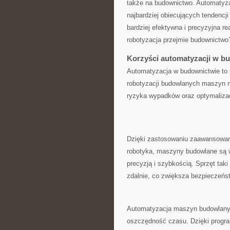
także na budownictwo. Automatyza
najbardziej ‍obiecujących tendencji
bardziej efektywna i⁤ precyzyjna r
‌robotyzacja⁤ przejmie budownictw
Korzyści automatyzacji ‍w ⁤
Automatyzacja w ⁢budownictwie to ni
robotyzacji‌ budowlanych maszyn ⁤m
ryzyka wypadków ‌oraz optymalizacj
Dzięki​ zastosowaniu zaawansowanyc
robotyka, ⁢maszyny budowlane są 
precyzją i‍ szybkością. ​Sprzęt ta
zdalnie,​ co zwiększa bezpieczeń
Automatyzacja maszyn ⁤budowlanyc
oszczędność czasu. Dzięki ⁤prog