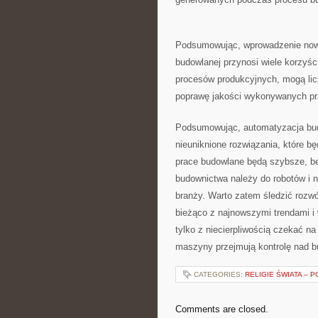
Podsumowując, wprowadzenie nowych
budowlanej przynosi wiele ‍korzyśc
procesów produkcyjnych,​ mogą li
⁣poprawę jakości wykonywanych pr
Podsumowując, automatyzacja budo
nieuniknione rozwiązania, ​które 
prace budowlane będą szybsze, bez
budownictwa należy do ⁢robotów i n
branży. Warto zatem​ śledzić rozwój
bieżąco z⁣ najnowszymi trendami ‌i
tylko z ⁢niecierpliwością czekać na
maszyny przejmują kontrolę ⁤nad 
CATEGORIES:
RELIGIE ŚWIATA – 
Comments are closed.