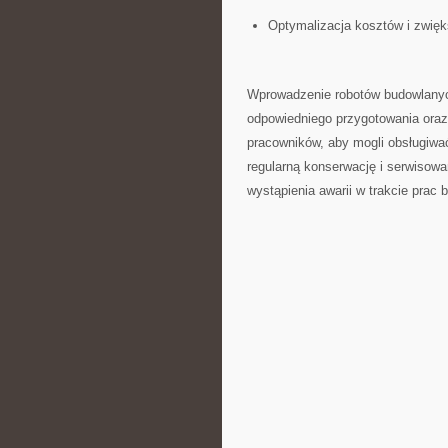
Optymalizacja ‍kosztów i zwię
Wprowadzenie ‍robotów budowlanych
odpowiedniego przygotowania ‌oraz 
pracowników, aby ⁣mogli obsługiw
‍regularną ⁣konserwację i serwisowan
wystąpienia​ awarii⁤ w trakcie prac