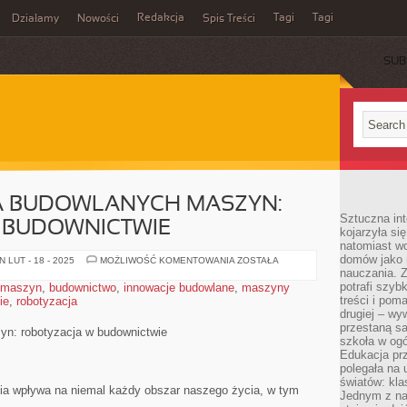
Redakcja
Tagi
Tagi
Działamy
Nowości
Spis Treści
SUB
Ć
A BUDOWLANYCH MASZYN:
Sztuczna int
 BUDOWNICTWIE
kojarzyła się
natomiast wc
domów jako r
AUTOMATYZACJA
 LUT - 18 - 2025
MOŻLIWOŚĆ KOMENTOWANIA
ZOSTAŁA
BUDOWLANYCH
nauczania. Z
MASZYN:
potrafi szyb
 maszyn
,
budownictwo
,
innowacje budowlane
,
maszyny
ROBOTYZACJA
treści i po
ie
,
robotyzacja
W
BUDOWNICTWIE
drugiej – wy
przestaną sa
n: robotyzacja w budownictwie
szkoła w og
Edukacja prz
polegała na
światów: kla
ia⁤ wpływa na niemal każdy obszar naszego życia, w ⁣tym
Jednym z na