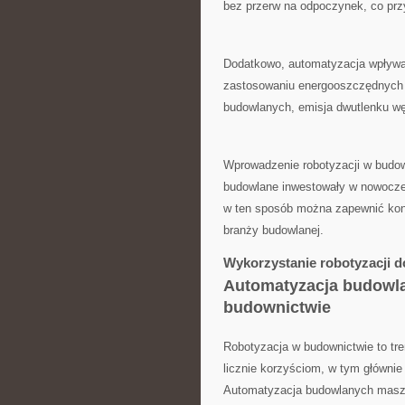
bez ​przerw‍ na ‍odpoczynek,‌ co pr
Dodatkowo, automatyzacja wpływa 
zastosowaniu energooszczędnych ma
budowlanych,⁢ emisja dwutlenku‍ węg
Wprowadzenie robotyzacji w budowni
budowlane inwestowały w⁤ nowoczesn
w‍ ten sposób można ‌zapewnić kon
branży‍ budowlanej.
Wykorzystanie robotyzacji d
Automatyzacja budowla
budownictwie
Robotyzacja w budownictwie to tre
licznie korzyściom, ‍w tym główni
Automatyzacja budowlanych maszyn