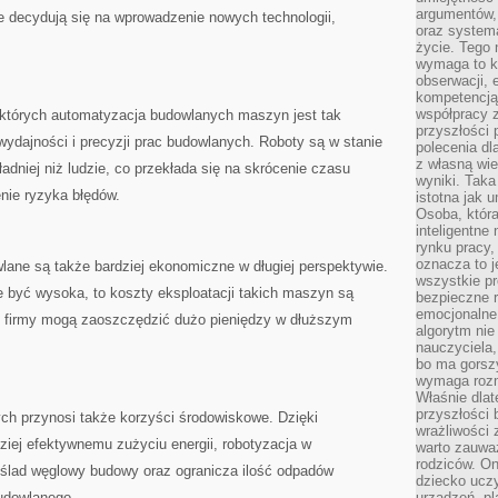
argumentów, 
óre decydują się na wprowadzenie‍ nowych technologii,‌
oraz systema
życie. Tego 
wymaga to k
obserwacji, 
kompetencją
współpracy z
których automatyzacja budowlanych maszyn jest‌ tak
przyszłości 
ydajności i precyzji prac budowlanych. ‍Roboty są⁢ w stanie
polecenia dl
z własną wi
dniej niż ludzie, co przekłada ​się ​na skrócenie⁣ czasu‌
wyniki. Taka 
enie‍ ryzyka błędów.
istotna jak 
Osoba, która
inteligentne
rynku pracy,
oznacza to j
e ⁣są także bardziej ekonomiczne w długiej perspektywie.
wszystkie p
⁣być wysoka, to ‌koszty eksploatacji takich maszyn⁤ są
bezpieczne r
emocjonalne 
u ‍firmy mogą zaoszczędzić dużo pieniędzy w dłuższym
algorytm nie
nauczyciela,
bo ma gorszy
wymaga rozmo
Właśnie dlat
przyszłości 
 przynosi⁤ także ⁢korzyści środowiskowe. Dzięki
wrażliwości
dziej ‌efektywnemu zużyciu energii, robotyzacja w
warto zauważ
rodziców. On
lad ‌węglowy budowy oraz ogranicza‌ ilość ​odpadów
dziecko uczy
udowlanego.
urządzeń, pla