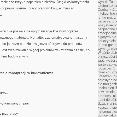
wyniki. Taka 
 zmniejsza ryzyko popełnienia ⁣błędów.⁣ Dzięki wykorzystaniu
istotna jak 
poprawić⁣ warunki pracy pracowników, eliminując
Osoba, która
inteligentne
a.
rynku pracy,
oznacza to j
wszystkie p
bezpieczne r
wnictwa ‌pozwala na optymalizację ‌kosztów poprzez
emocjonalne 
algorytm nie
arnowanego materiału. Ponadto, zautomatyzowane ⁢maszyny
nauczyciela,
, co jeszcze bardziej zwiększa efektywność‍ procesów
bo ma gorszy
wymaga rozmo
jest zrealizowanie więcej projektów w krótszym czasie, co
Właśnie dlat
‍ firm‍ budowlanych.
przyszłości 
wrażliwości
warto zauważ
rodziców. On
dziecko uczy
tania robotyzacji ‍w budownictwie:
urządzeń, pla
dorosłych bę
się narzędzi
uzależnień. 
bowiem nie t
jektów
rozmowy, cie
sami dorośli.
ci wykonywanych prac
Sztuczna int
kojarzyła się
natomiast wc
 przy pracy
domów jako r