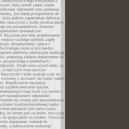
iś nauka krytycznego korzystania z
 Uczeń, który potrafi zadać mądre
eryfikować odpowiedź oraz porównać
 wiedzy, jest lepiej przygotowany do
, który jedynie zapamiętuje definicje.
elu nauczyciel z osoby przekazującej
taje się przewodnikiem, trenerem
projektantem doświadczeń
. Kluczowe jest więc projektowanie
by miejsce suchego wykładu zajęły
skusje, eksperymenty i praca z
Technologia może w tym bardzo
igentne platformy edukacyjne analizują
nia, proponują zadania dopasowane do
, przypominają o powtórkach i
statystyki. Dzięki temu uczeń widzi, co
ł, a nad czym musi jeszcze
Nauczyciel z kolei zyskuje czas na
e rozmowy z uczniami, bo część zadań
em. Współczesne narzędzia
też szybkie tworzenie quizów,
nteraktywnych map myśli czy testów z
ym sprawdzaniem odpowiedzi.
mentem tej zmiany jest personalizacja.
j klasie trzydziestoosobowej trudno
niowi poświęcić tyle samo czasu.
dzą, bo tempo jest za wolne, inni czują
i, bo grupa pędzi za szybko. Sztuczna
 może dopasować materiał do
osoby, a jednocześnie podsunąć