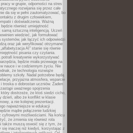
pracy w grupie, odporności na stres
tycznego rozwijania się przez całe
nie da się w pełni zautomatyzować, bo
ontaktu z drugim człowiekiem,
empatii i doświadczenia. Ważną
 będzie również umiejętność
 samą sztuczną inteligencją. Uczeń
powinien wiedzieć, jak formułować
a systemów, jak łączyć ich odpowiedzi
edzą oraz jak weryfikować otrzymane
„alfabetyzacja AI” stanie się równie
umiejętność pisania czy czytania.
 potrafi kreatywnie wykorzystywać
 narzędzia, będzie miała przewagę na
 w nauce i w codziennym życiu. Nie
ednak, że technologia rozwiąże
roblemy szkoły. Nadal potrzebne będą
elacje, przyjazna atmosfera, wsparcie
i troska o dobrostan uczniów. Żaden
 zastąpi uważnego spojrzenia
 który dostrzeże, że ktoś siedzi cicho,
 dzień, albo że konflikt w klasie
wy, a nie kolejnej prezentacji.
ego najważniejsze w edukacji
będzie mądre połączenie ludzkiej
 z cyfrowymi możliwościami. Na końcu
yć, że zmienia się również rola
i także muszą oswoić się z tym, że
 się inaczej niż kiedyś, korzystając z
tform i inteligentnych aplikacji. Od