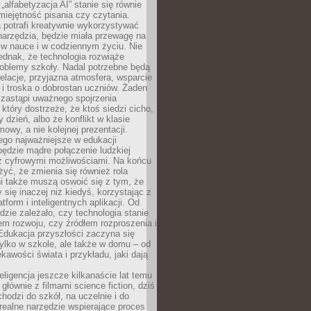
„alfabetyzacja AI” stanie się równie
umiejętność pisania czy czytania.
 potrafi kreatywnie wykorzystywać
 narzędzia, będzie miała przewagę na
 w nauce i w codziennym życiu. Nie
ednak, że technologia rozwiąże
roblemy szkoły. Nadal potrzebne będą
elacje, przyjazna atmosfera, wsparcie
i troska o dobrostan uczniów. Żaden
 zastąpi uważnego spojrzenia
 który dostrzeże, że ktoś siedzi cicho,
 dzień, albo że konflikt w klasie
wy, a nie kolejnej prezentacji.
ego najważniejsze w edukacji
będzie mądre połączenie ludzkiej
 z cyfrowymi możliwościami. Na końcu
yć, że zmienia się również rola
i także muszą oswoić się z tym, że
 się inaczej niż kiedyś, korzystając z
tform i inteligentnych aplikacji. Od
dzie zależało, czy technologia stanie
em rozwoju, czy źródłem rozproszenia i
Edukacja przyszłości zaczyna się
ylko w szkole, ale także w domu – od
kawości świata i przykładu, jaki dają
eligencja jeszcze kilkanaście lat temu
 głównie z filmami science fiction, dziś
hodzi do szkół, na uczelnie i do
ealne narzędzie wspierające proces