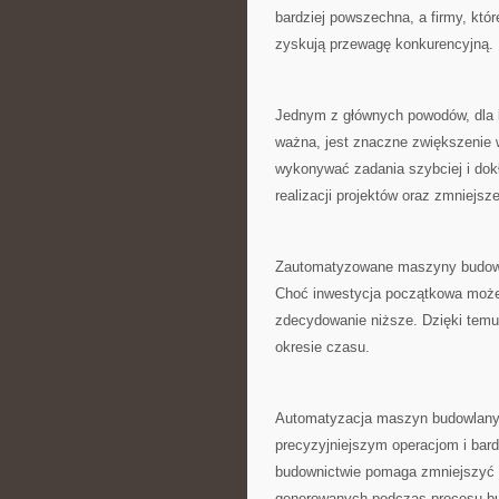
bardziej⁤ powszechna,⁢ a ​firmy, kt
zyskują⁢ przewagę konkurencyjną.
Jednym z głównych powodów, ⁢dla 
ważna, jest znaczne‍ zwiększenie w
⁢wykonywać zadania szybciej i dokła
realizacji ‌projektów ‍oraz zmniejsz
Zautomatyzowane maszyny budowlan
Choć inwestycja początkowa ‍może 
zdecydowanie⁣ niższe. Dzięki tem
okresie​ czasu.
Automatyzacja maszyn budowlanych
precyzyjniejszym operacjom ⁤i ‌bar
budownictwie pomaga zmniejszyć ś
generowanych podczas procesu⁤ b