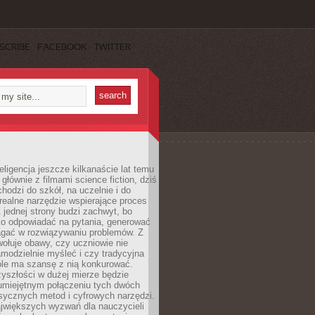
SCRIBE
FACEBOOK
TWITTER
eligencja jeszcze kilkanaście lat temu
 głównie z filmami science fiction, dziś
hodzi do szkół, na uczelnie i do
ealne narzędzie wspierające proces
 jednej strony budzi zachwyt, bo
ko odpowiadać na pytania, generować
magać w rozwiązywaniu problemów. Z
wołuje obawy, czy uczniowie nie
modzielnie myśleć i czy tradycyjna
óle ma szansę z nią konkurować.
yszłości w dużej mierze będzie
 umiejętnym połączeniu tych dwóch
sycznych metod i cyfrowych narzędzi.
jwiększych wyzwań dla nauczycieli