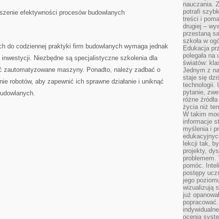
nauczania. Z
potrafi szyb
kszenie efektywności procesów ‌budowlanych
treści i po
drugiej – wy
przestaną sa
szkoła w og
 do ​codziennej praktyki ‍firm budowlanych⁣ wymaga jednak ​
Edukacja prz
polegała na
inwestycji. Niezbędne są​ specjalistyczne​ szkolenia dla
światów: kla
ać zautomatyzowane maszyny. Ponadto, należy ⁣zadbać o
Jednym z na
staje się dz
ie robotów, aby​ zapewnić​ ich sprawne działanie ​i‌ uniknąć
technologii.
pytanie, zw
 budowlanych.
różne źródła
życia niż ten
W takim mod
informacje s
myślenia i 
edukacyjnych
lekcji tak, 
projekty, dy
problemem. 
pomóc. Intel
postępy ucz
jego poziomu
wizualizują 
już opanowa
popracować. 
indywidualn
ocenia syst