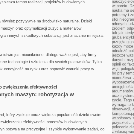
nauczycielow
zyspiesza⁣ tempo ⁣realizacji projektów budowlanych.
wsparcia. Dz
nauka ma se
potrzeby i z
stoi nieogra
również pozytywnie na środowisko naturalne. Dzięki
młodych lud
szyn oraz ‍optymalizacji ⁤zużycia ⁢materiałów‌
źródłem odpo
tak jak kied
la ⁢i innych ‍szkodliwych ‌substancji jest znacznie mniejsza.
gruba encykl
przejęła gig
każdy może 
odnaleźć pot
ctwie jest nieuniknione, dlatego ważne jest, aby ​firmy
jeszcze ważn
danych, rozp
e technologie i ⁢szkolenia ⁣dla ​swoich pracowników. Tylko
opinii od fa
więc polegał
kurencyjność na rynku ‌oraz poprawić warunki pracy w ​
bo przy temp
niemożliwa. 
wyposażenie
o ⁤zwiększenia efektywności
umiejętność
argumentów, 
nych maszyn: robotyzacja⁢ w
oraz systema
życie. Tego 
wymaga to k
obserwacji, 
kompetencją
nd, który zyskuje coraz większą popularność⁤ dzięki swoim
współpracy z
e ​zwiększeniu efektywności procesów budowlanych.
przyszłości 
polecenia dl
 pozwala na ⁢precyzyjne i szybkie ⁣wykonywanie zadań, co
z własną wi