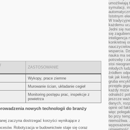
umożliwiają 
symulacji, i
automatyczn
Istotnym ele
W tradycyjne
każdemu ucz
Jedni się nu
się zagubien
inteligencja
konkretnej 
nauczycielow
wsparcia. Dz
nauka ma se
potrzeby i z
stoi nieogra
W
ZASTOSOWANIE
młodych lud
źródłem odpo
tak jak kied
Wykopy, prace⁢ ziemne
gruba encykl
przejęła gig
Murowanie ścian, układanie⁢ cegieł
każdy może 
Monitoring postępu prac, inspekcje z
odnaleźć pot
powietrza
jeszcze ważn
danych, rozp
opinii od fa
owadzenia‍ nowych technologii do branży
więc polegał
bo przy temp
wlanej zaczyna dostrzegać korzyści wynikające z
niemożliwa. 
wyposażenie
ocesów. Robotyzacja w budownictwie staje się coraz
umiejętność