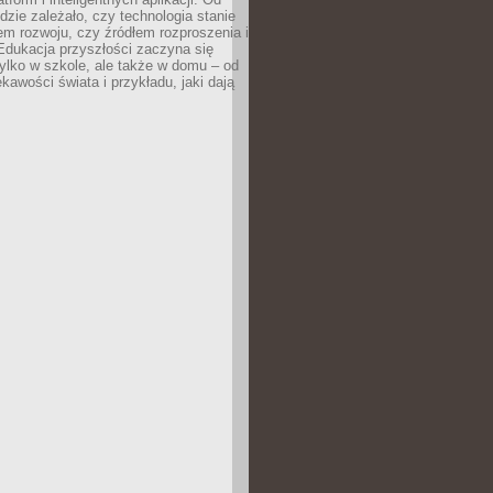
dzie zależało, czy technologia stanie
em rozwoju, czy źródłem rozproszenia i
Edukacja przyszłości zaczyna się
ylko w szkole, ale także w domu – od
kawości świata i przykładu, jaki dają