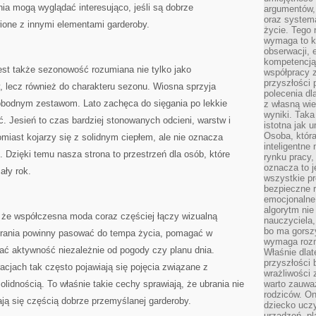
ia mogą wyglądać interesująco, jeśli są dobrze
argumentów, 
oraz systema
ione z innymi elementami garderoby.
życie. Tego 
wymaga to k
obserwacji, 
kompetencją
est także sezonowość rozumiana nie tylko jako
współpracy z
przyszłości 
, lecz również do charakteru sezonu. Wiosna sprzyja
polecenia dl
wobodnym zestawom. Lato zachęca do sięgania po lekkie
z własną wi
wyniki. Taka 
ć. Jesień to czas bardziej stonowanych odcieni, warstw i
istotna jak 
Osoba, która
miast kojarzy się z solidnym ciepłem, ale nie oznacza
inteligentne
 Dzięki temu nasza strona to przestrzeń dla osób, które
rynku pracy,
oznacza to j
ały rok.
wszystkie p
bezpieczne r
emocjonalne 
algorytm nie
, że współczesna moda coraz częściej łączy wizualną
nauczyciela,
bo ma gorszy
brania powinny pasować do tempa życia, pomagać w
wymaga rozmo
ać aktywność niezależnie od pogody czy planu dnia.
Właśnie dlat
przyszłości 
acjach tak często pojawiają się pojęcia związane z
wrażliwości
lidnością. To właśnie takie cechy sprawiają, że ubrania nie
warto zauważ
rodziców. On
ją się częścią dobrze przemyślanej garderoby.
dziecko uczy
urządzeń, pla