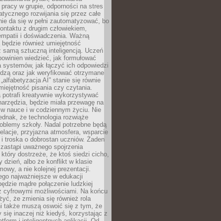
pracy w grupie, odporności na stres
tycznego rozwijania się przez całe
nie da się w pełni zautomatyzować, bo
ontaktu z drugim człowiekiem,
empatii i doświadczenia. Ważną
 będzie również umiejętność
 samą sztuczną inteligencją. Uczeń
powinien wiedzieć, jak formułować
a systemów, jak łączyć ich odpowiedzi
edzą oraz jak weryfikować otrzymane
„alfabetyzacja AI” stanie się równie
umiejętność pisania czy czytania.
 potrafi kreatywnie wykorzystywać
 narzędzia, będzie miała przewagę na
 w nauce i w codziennym życiu. Nie
ednak, że technologia rozwiąże
roblemy szkoły. Nadal potrzebne będą
elacje, przyjazna atmosfera, wsparcie
i troska o dobrostan uczniów. Żaden
 zastąpi uważnego spojrzenia
 który dostrzeże, że ktoś siedzi cicho,
 dzień, albo że konflikt w klasie
wy, a nie kolejnej prezentacji.
ego najważniejsze w edukacji
będzie mądre połączenie ludzkiej
 z cyfrowymi możliwościami. Na końcu
yć, że zmienia się również rola
i także muszą oswoić się z tym, że
 się inaczej niż kiedyś, korzystając z
tform i inteligentnych aplikacji. Od