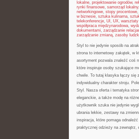
lokalne
,
projektowanie ogrodów
,
re
rynki finansowe
,
samorząd lokalny
networkingowe
,
stopy procentowe
w biznesie
,
sztuka kulinarna
,
sztu
telekonferencje
,
UI
,
UX
,
warsztaty
współpraca międzynarodowa
,
wyda
dokumentami
,
zarządzanie relacja
zarządzanie zmianą
,
zasoby ludzk
Styl to nie jedynie sposób na atr
strona to internetowy zakątek, w k
asortyment pozwala znaleźć coś n
które inspiruje osoby szukające m
chwile. To tutaj klasyka łączy si
indywidualny charakter stroju. P
Styl. Nasza oferta i tematyka str
eleganckie, a także modę na różn
użytkownik szuka nie jedynie wygl
ubrania lekkie, zestawy na zmienn
inspiracja, które pomaga odnaleźć
praktycznej odzieży na zewnątrz, 