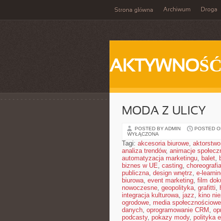
Archiwum
Droga
Strona główna
AKTYWNOŚ
MODA Z ULICY
POSTED BY ADMIN
POSTED ON
WYŁĄCZONA
Tagi:
akcesoria biurowe
,
aktorstwo
analiza trendów
,
animacje społecz
automatyzacja marketingu
,
balet
,
biznes w UE
,
casting
,
choreografi
publiczna
,
design wnętrz
,
e-learni
biurowa
,
event marketing
,
film do
nowoczesne
,
geopolityka
,
grafitti
,
integracja kulturowa
,
jazz
,
kino ni
ogrodowe
,
media społecznościowe 
danych
,
oprogramowanie CRM
,
op
podcasty
,
pokazy mody
,
polityka 