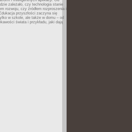
dzie zależało, czy technologia stanie
em rozwoju, czy źródłem rozproszenia i
Edukacja przyszłości zaczyna się
ylko w szkole, ale także w domu – od
kawości świata i przykładu, jaki dają