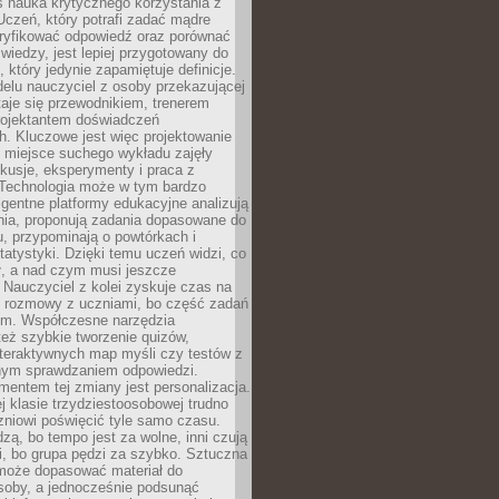
iś nauka krytycznego korzystania z
 Uczeń, który potrafi zadać mądre
eryfikować odpowiedź oraz porównać
 wiedzy, jest lepiej przygotowany do
, który jedynie zapamiętuje definicje.
elu nauczyciel z osoby przekazującej
taje się przewodnikiem, trenerem
projektantem doświadczeń
. Kluczowe jest więc projektowanie
by miejsce suchego wykładu zajęły
skusje, eksperymenty i praca z
Technologia może w tym bardzo
igentne platformy edukacyjne analizują
nia, proponują zadania dopasowane do
, przypominają o powtórkach i
statystyki. Dzięki temu uczeń widzi, co
ł, a nad czym musi jeszcze
Nauczyciel z kolei zyskuje czas na
e rozmowy z uczniami, bo część zadań
em. Współczesne narzędzia
też szybkie tworzenie quizów,
nteraktywnych map myśli czy testów z
ym sprawdzaniem odpowiedzi.
mentem tej zmiany jest personalizacja.
j klasie trzydziestoosobowej trudno
niowi poświęcić tyle samo czasu.
dzą, bo tempo jest za wolne, inni czują
i, bo grupa pędzi za szybko. Sztuczna
 może dopasować materiał do
osoby, a jednocześnie podsunąć