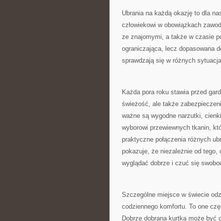
Ubrania na każdą okazję to dla nas
człowiekowi w obowiązkach zawodo
ze znajomymi, a także w czasie 
ograniczająca, lecz dopasowana d
sprawdzają się w różnych sytuacj
Każda pora roku stawia przed gard
świeżość, ale także zabezpieczen
ważne są wygodne narzutki, cienki
wyborowi przewiewnych tkanin, któ
praktyczne połączenia różnych ub
pokazuje, że niezależnie od tego
wyglądać dobrze i czuć się swobo
Szczególne miejsce w świecie odz
codziennego komfortu. To one częst
Dobrze dobrana kurtka może być c