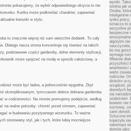
wyniki. Taka 
stronie pokazujemy, że wybór odpowiedniego okrycia to nie
istotna jak 
Osoba, która
wizerunku. Kurtka może podkreślać charakter, zapewniać
inteligentne
aktualne kierunki w stylu.
rynku pracy,
oznacza to j
wszystkie p
bezpieczne r
emocjonalne 
ba to znacznie więcej niż sam wierzchni dodatek. To cały
algorytm nie
ia. Dlatego nasza strona koncentruje się również na takich
nauczyciela,
bo ma gorszy
uzy, podstawowe części garderoby, dolne elementy stylizacji,
wymaga rozmo
Właśnie dlat
żytkownik może spojrzeć na modę w sposób całościowy, a
przyszłości 
wrażliwości
warto zauważ
rodziców. On
dziecko uczy
 odzież może być ładna, a jednocześnie wygodna. Zbyt
urządzeń, pla
dorosłych bę
ymś skomplikowanym, tymczasem dobrze dobrana garderoba
się narzędzi
uzależnień. 
ć w codzienności. Na stronie promujemy podejście, według
bowiem nie t
ać na realne potrzeby: chronić przed zimnem, zapewniać
rozmowy, cie
sami dorośli.
agać w budowaniu pozytywnego wizerunku. To ważne
Sztuczna int
h stonowany styl, jak i tych, które lubią mocniejsze
kojarzyła się
natomiast wc
domów jako r