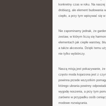
konkretny czas w roku. Na naszej 
drobiazg, ale element budowania 
ciepło, a przy tym wpisywać się w 
Nie zapominamy jednak, że gardero
zestaw, w którym liczą się harmon
elementach jak ciepłe warstwy, bl
a także akcesoria. Dzięki temu u
nie tylko wybiórczy.
Naszą misją jest pokazywanie, że
często moda kojarzona jest z cz
powinna przede wszystkim pomaga
którego ubrania powinny odpowiad
wygodę noszenia, a przy tym pom
zarówno w przypadku osób ceniącyc
modowe rozwiązania.