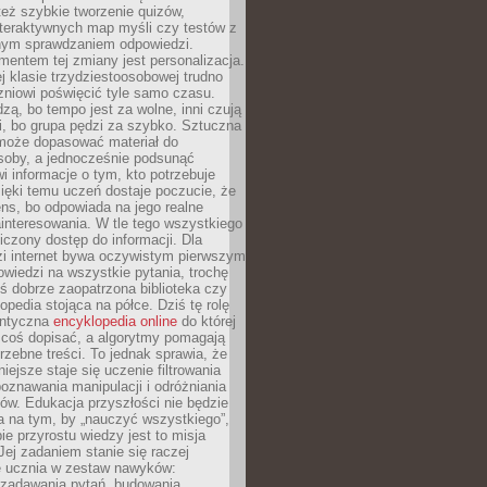
też szybkie tworzenie quizów,
nteraktywnych map myśli czy testów z
ym sprawdzaniem odpowiedzi.
mentem tej zmiany jest personalizacja.
j klasie trzydziestoosobowej trudno
niowi poświęcić tyle samo czasu.
dzą, bo tempo jest za wolne, inni czują
i, bo grupa pędzi za szybko. Sztuczna
 może dopasować materiał do
osoby, a jednocześnie podsunąć
i informacje o tym, kto potrzebuje
ięki temu uczeń dostaje poczucie, że
ns, bo odpowiada na jego realne
ainteresowania. W tle tego wszystkiego
niczony dostęp do informacji. Dla
zi internet bywa oczywistym pierwszym
wiedzi na wszystkie pytania, trochę
yś dobrze zaopatrzona biblioteka czy
opedia stojąca na półce. Dziś tę rolę
antyczna
encyklopedia online
do której
coś dopisać, a algorytmy pomagają
rzebne treści. To jednak sprawia, że
iejsze staje się uczenie filtrowania
oznawania manipulacji i odróżniania
któw. Edukacja przyszłości nie będzie
a na tym, by „nauczyć wszystkiego”,
ie przyrostu wiedzy jest to misja
Jej zadaniem stanie się raczej
 ucznia w zestaw nawyków:
 zadawania pytań, budowania