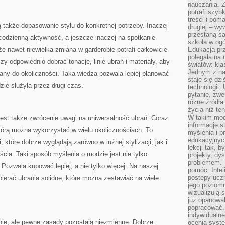
nauczania. Z
potrafi szyb
treści i po
 także dopasowanie stylu do konkretnej potrzeby. Inaczej
drugiej – wy
przestaną sa
 codzienną aktywność, a jeszcze inaczej na spotkanie
szkoła w og
że nawet niewielka zmiana w garderobie potrafi całkowicie
Edukacja prz
polegała na
zy odpowiednio dobrać tonacje, linie ubrań i materiały, aby
światów: kla
Jednym z na
any do okoliczności. Taka wiedza pozwala lepiej planować
staje się dz
zie służyła przez długi czas.
technologii.
pytanie, zw
różne źródła
życia niż ten
W takim mod
st także zwrócenie uwagi na uniwersalność ubrań. Coraz
informacje s
tórą można wykorzystać w wielu okolicznościach. To
myślenia i 
edukacyjnych
które dobrze wyglądają zarówno w luźnej stylizacji, jak i
lekcji tak, 
ścia. Taki sposób myślenia o modzie jest nie tylko
projekty, dy
problemem. 
 Pozwala kupować lepiej, a nie tylko więcej. Na naszej
pomóc. Intel
postępy ucz
bierać ubrania solidne, które można zestawiać na wiele
jego poziomu
wizualizują 
już opanowa
popracować. 
indywidualn
ie, ale pewne zasady pozostają niezmienne. Dobrze
ocenia syst