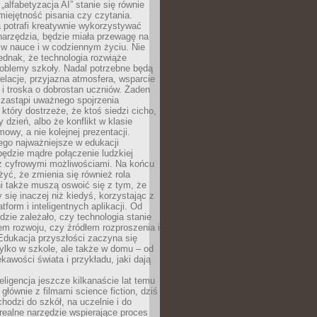
„alfabetyzacja AI” stanie się równie
umiejętność pisania czy czytania.
 potrafi kreatywnie wykorzystywać
 narzędzia, będzie miała przewagę na
 w nauce i w codziennym życiu. Nie
ednak, że technologia rozwiąże
roblemy szkoły. Nadal potrzebne będą
elacje, przyjazna atmosfera, wsparcie
i troska o dobrostan uczniów. Żaden
 zastąpi uważnego spojrzenia
 który dostrzeże, że ktoś siedzi cicho,
 dzień, albo że konflikt w klasie
wy, a nie kolejnej prezentacji.
ego najważniejsze w edukacji
będzie mądre połączenie ludzkiej
 z cyfrowymi możliwościami. Na końcu
yć, że zmienia się również rola
i także muszą oswoić się z tym, że
 się inaczej niż kiedyś, korzystając z
tform i inteligentnych aplikacji. Od
dzie zależało, czy technologia stanie
em rozwoju, czy źródłem rozproszenia i
Edukacja przyszłości zaczyna się
ylko w szkole, ale także w domu – od
kawości świata i przykładu, jaki dają
eligencja jeszcze kilkanaście lat temu
 głównie z filmami science fiction, dziś
hodzi do szkół, na uczelnie i do
ealne narzędzie wspierające proces