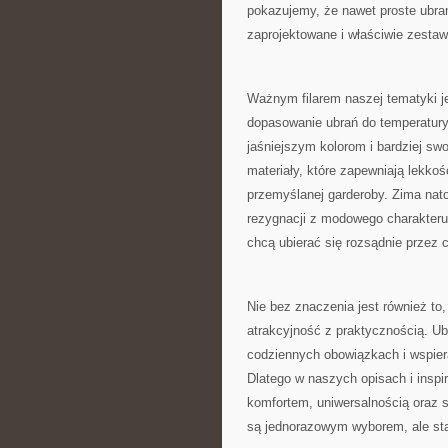
pokazujemy, że nawet proste ubran
zaprojektowane i właściwie zestaw
Ważnym filarem naszej tematyki j
dopasowanie ubrań do temperatury
jaśniejszym kolorom i bardziej s
materiały, które zapewniają lekkoś
przemyślanej garderoby. Zima nato
rezygnacji z modowego charakteru.
chcą ubierać się rozsądnie przez c
Nie bez znaczenia jest również to
atrakcyjność z praktycznością. U
codziennych obowiązkach i wspier
Dlatego w naszych opisach i inspir
komfortem, uniwersalnością oraz so
są jednorazowym wyborem, ale sta