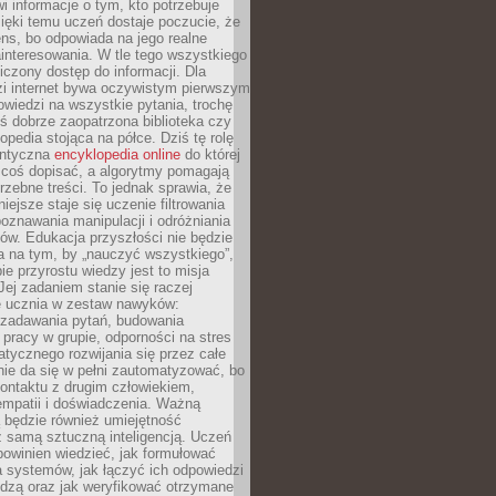
i informacje o tym, kto potrzebuje
ięki temu uczeń dostaje poczucie, że
ns, bo odpowiada na jego realne
ainteresowania. W tle tego wszystkiego
niczony dostęp do informacji. Dla
zi internet bywa oczywistym pierwszym
wiedzi na wszystkie pytania, trochę
yś dobrze zaopatrzona biblioteka czy
opedia stojąca na półce. Dziś tę rolę
antyczna
encyklopedia online
do której
coś dopisać, a algorytmy pomagają
rzebne treści. To jednak sprawia, że
iejsze staje się uczenie filtrowania
oznawania manipulacji i odróżniania
któw. Edukacja przyszłości nie będzie
a na tym, by „nauczyć wszystkiego”,
ie przyrostu wiedzy jest to misja
Jej zadaniem stanie się raczej
 ucznia w zestaw nawyków:
 zadawania pytań, budowania
pracy w grupie, odporności na stres
tycznego rozwijania się przez całe
nie da się w pełni zautomatyzować, bo
ontaktu z drugim człowiekiem,
empatii i doświadczenia. Ważną
 będzie również umiejętność
 samą sztuczną inteligencją. Uczeń
powinien wiedzieć, jak formułować
a systemów, jak łączyć ich odpowiedzi
edzą oraz jak weryfikować otrzymane