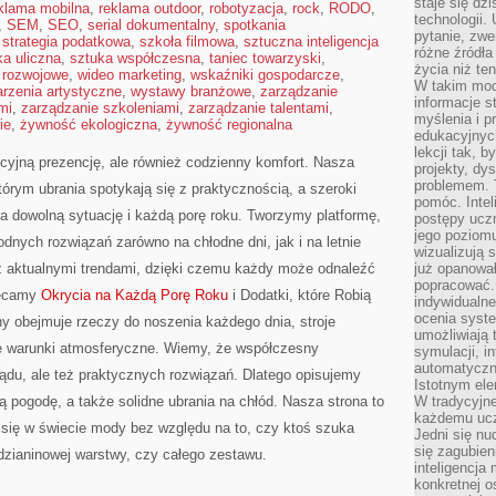
staje się dz
klama mobilna
,
reklama outdoor
,
robotyzacja
,
rock
,
RODO
,
technologii.
,
SEM
,
SEO
,
serial dokumentalny
,
spotkania
pytanie, zw
,
strategia podatkowa
,
szkoła filmowa
,
sztuczna inteligencja
różne źródła
ka uliczna
,
sztuka współczesna
,
taniec towarzyski
,
życia niż ten
 rozwojowe
,
wideo marketing
,
wskaźniki gospodarcze
,
W takim mod
rzenia artystyczne
,
wystawy branżowe
,
zarządzanie
informacje s
mi
,
zarządzanie szkoleniami
,
zarządzanie talentami
,
myślenia i 
ie
,
żywność ekologiczna
,
żywność regionalna
edukacyjnych
lekcji tak, 
akcyjną prezencję, ale również codzienny komfort. Nasza
projekty, dy
problemem. 
tórym ubrania spotykają się z praktycznością, a szeroki
pomóc. Intel
a dowolną sytuację i każdą porę roku. Tworzymy platformę,
postępy ucz
jego poziomu
odnych rozwiązań zarówno na chłodne dni, jak i na letnie
wizualizują 
ę z aktualnymi trendami, dzięki czemu każdy może odnaleźć
już opanowa
popracować. 
olecamy
Okrycia na Każdą Porę Roku
i Dodatki, które Robią
indywidualn
ocenia syst
ony obejmuje rzeczy do noszenia każdego dnia, stroje
umożliwiają 
e warunki atmosferyczne. Wiemy, że współczesny
symulacji, i
automatyczn
ądu, ale też praktycznych rozwiązań. Dlatego opisujemy
Istotnym ele
ą pogodę, a także solidne ubrania na chłód. Nasza strona to
W tradycyjne
każdemu ucz
 się w świecie mody bez względu na to, czy ktoś szuka
Jedni się nu
się zagubien
dzianinowej warstwy, czy całego zestawu.
inteligencja
konkretnej 