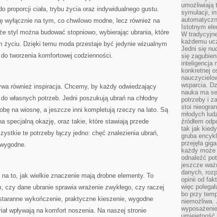
umożliwiają 
 proporcji ciała, trybu życia oraz indywidualnego gustu.
symulacji, i
automatyczn
ię wyłącznie na tym, co chwilowo modne, lecz również na
Istotnym ele
że styl można budować stopniowo, wybierając ubrania, które
W tradycyjne
każdemu ucz
życiu. Dzięki temu moda przestaje być jedynie wizualnym
Jedni się nu
 do tworzenia komfortowej codzienności.
się zagubien
inteligencja
konkretnej 
nauczycielow
wsparcia. Dz
rywa również inspiracja. Chcemy, by każdy odwiedzający
nauka ma se
 do własnych potrzeb. Jedni poszukują ubrań na chłodny
potrzeby i z
stoi nieogra
obę na wiosnę, a jeszcze inni kompletują rzeczy na lato. Są
młodych lud
na specjalną okazję, oraz takie, które stawiają przede
źródłem odpo
tak jak kied
zystkie te potrzeby łączy jedno: chęć znalezienia ubrań,
gruba encykl
przejęła gig
 wygodne.
każdy może 
odnaleźć pot
jeszcze ważn
danych, rozp
na to, jak wielkie znaczenie mają drobne elementy. To
opinii od fa
więc polegał
, czy dane ubranie sprawia wrażenie zwykłego, czy raczej
bo przy temp
staranne wykończenie, praktyczne kieszenie, wygodne
niemożliwa. 
wyposażenie
iał wpływają na komfort noszenia. Na naszej stronie
umiejętność