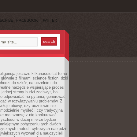
SCRIBE
FACEBOOK
TWITTER
eligencja jeszcze kilkanaście lat temu
 głównie z filmami science fiction, dziś
hodzi do szkół, na uczelnie i do
ealne narzędzie wspierające proces
 jednej strony budzi zachwyt, bo
ko odpowiadać na pytania, generować
magać w rozwiązywaniu problemów. Z
wołuje obawy, czy uczniowie nie
modzielnie myśleć i czy tradycyjna
óle ma szansę z nią konkurować.
yszłości w dużej mierze będzie
 umiejętnym połączeniu tych dwóch
sycznych metod i cyfrowych narzędzi.
jwiększych wyzwań dla nauczycieli