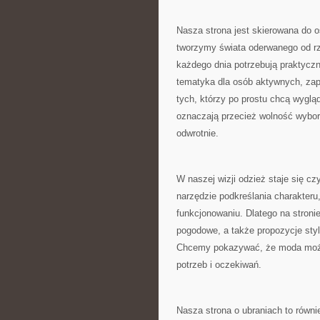
Nasza strona jest skierowana do o
tworzymy świata oderwanego od rzec
każdego dnia potrzebują praktyczn
tematyka dla osób aktywnych, zap
tych, którzy po prostu chcą wyglą
oznaczają przecież wolność wybor
odwrotnie.
W naszej wizji odzież staje się c
narzędzie podkreślania charakteru
funkcjonowaniu. Dlatego na stroni
pogodowe, a także propozycje styl
Chcemy pokazywać, że moda może 
potrzeb i oczekiwań.
Nasza strona o ubraniach to równi