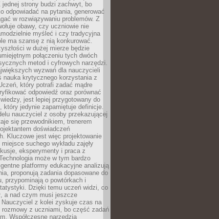
 jednej strony budzi zachwyt, bo
ko odpowiadać na pytania, generować
magać w rozwiązywaniu problemów. Z
wołuje obawy, czy uczniowie nie
modzielnie myśleć i czy tradycyjna
óle ma szansę z nią konkurować.
yszłości w dużej mierze będzie
 umiejętnym połączeniu tych dwóch
sycznych metod i cyfrowych narzędzi.
jwiększych wyzwań dla nauczycieli
iś nauka krytycznego korzystania z
 Uczeń, który potrafi zadać mądre
eryfikować odpowiedź oraz porównać
 wiedzy, jest lepiej przygotowany do
, który jedynie zapamiętuje definicje.
elu nauczyciel z osoby przekazującej
taje się przewodnikiem, trenerem
projektantem doświadczeń
. Kluczowe jest więc projektowanie
by miejsce suchego wykładu zajęły
skusje, eksperymenty i praca z
Technologia może w tym bardzo
igentne platformy edukacyjne analizują
nia, proponują zadania dopasowane do
, przypominają o powtórkach i
statystyki. Dzięki temu uczeń widzi, co
ł, a nad czym musi jeszcze
Nauczyciel z kolei zyskuje czas na
e rozmowy z uczniami, bo część zadań
em. Współczesne narzędzia