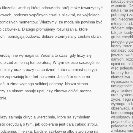
nauczycielow
wsparcia. Dz
 filozofia, według której odpowiedni strój może towarzyszyć
nauka ma se
potrzeby i z
wych, podczas wspólnych chwil z bliskimi, na wyjściach
stoi nieogra
podniosłych momentów. Wierzymy, że moda nie powinna być
młodych lud
źródłem odpo
o człowieka. Dlatego promujemy rozwiązania, które
tak jak kied
ach i pomagają budować dobrze przemyślany zestaw ubrań.
gruba encykl
przejęła gig
każdy może 
odnaleźć pot
jeszcze ważn
erobą inne wymagania. Wiosna to czas, gdy liczy się
danych, rozp
ie przed zmienną temperaturą. W tym okresie szczególnie
opinii od fa
więc polegał
e bluzy oraz rzeczy na co dzień. Lato natomiast sprzyja
bo przy temp
re zapewniają komfort noszenia. Jesień to sezon na
niemożliwa. 
wyposażenie
rań, a zima wymaga solidnej ochrony. Nasza strona
umiejętność
argumentów, 
, czy za oknem panuje upał, czy zimowy chłód, można
oraz systema
dnie.
życie. Tego 
wymaga to k
obserwacji, 
kompetencją
ieży zajmują okrycia wierzchnie, które są symbolem
współpracy z
przyszłości 
o decydują o tym, jak odbierana jest cała całość stroju.
polecenia dl
z własną wi
odzienna, miejska, bardziej szykowna albo stworzona na