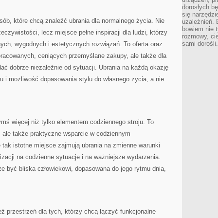
dorosłych bę
się narzędzi
sób, które chcą znaleźć ubrania dla normalnego życia. Nie
uzależnień. 
bowiem nie t
zywistości, lecz miejsce pełne inspiracji dla ludzi, którzy
rozmowy, cie
sami dorośli.
ych, wygodnych i estetycznych rozwiązań. To oferta oraz
racowanych, ceniących przemyślane zakupy, ale także dla
dać dobrze niezależnie od sytuacji. Ubrania na każdą okazję
u i możliwość dopasowania stylu do własnego życia, a nie
zymś więcej niż tylko elementem codziennego stroju. To
, ale także praktyczne wsparcie w codziennym
e tak istotne miejsce zajmują ubrania na zmienne warunki
izacji na codzienne sytuacje i na ważniejsze wydarzenia.
być bliska człowiekowi, dopasowana do jego rytmu dnia,
eż przestrzeń dla tych, którzy chcą łączyć funkcjonalne