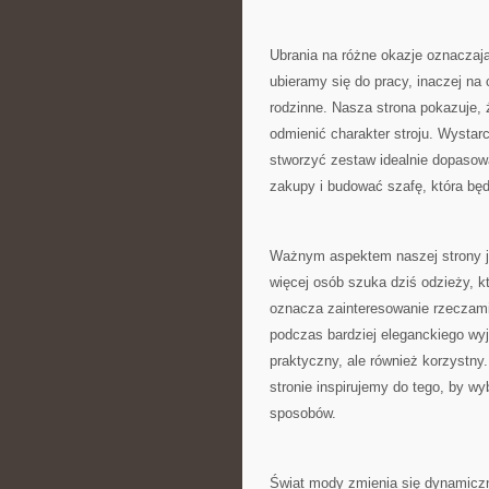
Ubrania na różne okazje oznaczają
ubieramy się do pracy, inaczej na
rodzinne. Nasza strona pokazuje, 
odmienić charakter stroju. Wystarc
stworzyć zestaw idealnie dopasow
zakupy i budować szafę, która będ
Ważnym aspektem naszej strony je
więcej osób szuka dziś odzieży, k
oznacza zainteresowanie rzeczami, 
podczas bardziej eleganckiego wyj
praktyczny, ale również korzystny.
stronie inspirujemy do tego, by wy
sposobów.
Świat mody zmienia się dynamiczn