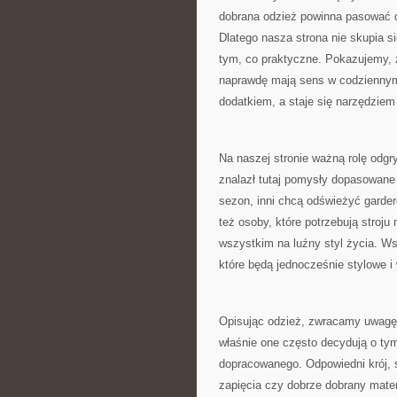
dobrana odzież powinna pasować do
Dlatego nasza strona nie skupia s
tym, co praktyczne. Pokazujemy, 
naprawdę mają sens w codziennym 
dodatkiem, a staje się narzędziem
Na naszej stronie ważną rolę odg
znalazł tutaj pomysły dopasowane
sezon, inni chcą odświeżyć garder
też osoby, które potrzebują stroju 
wszystkim na luźny styl życia. Ws
które będą jednocześnie stylowe i
Opisując odzież, zwracamy uwagę 
właśnie one często decydują o tym
dopracowanego. Odpowiedni krój, 
zapięcia czy dobrze dobrany mater