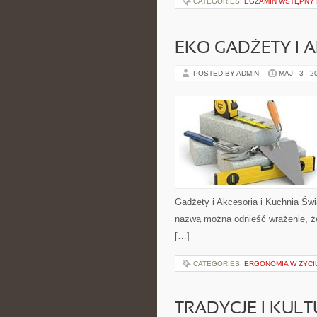
CATEGORIES:
EGZAMIN WSTĘPNY N
EKO GADŻETY I 
POSTED BY ADMIN
MAJ - 3 - 2
Gadżety i Akcesoria i Kuchnia Świ
nazwą można odnieść wrażenie, że 
[…]
CATEGORIES:
ERGONOMIA W ŻYCI
TRADYCJE I KULT