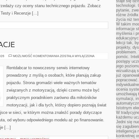
staje się dz
technologii.
rzedaży czy oceny stanu technicznego pojazdu. Zobacz
pytanie, zw
i Testy i Recenzje […]
różne źródła
życia niż ten
W takim mod
informacje s
myślenia i 
edukacyjnych
lekcji tak, 
ACJE
projekty, dy
problemem. 
TRENDY
026
MOŻLIWOŚĆ KOMENTOWANIA
ZOSTAŁA WYŁĄCZONA
pomóc. Intel
I
postępy ucz
INNOWACJE
jego poziomu
Rentdabcar to nowoczesny serwis internetowy
wizualizują 
prowadzony z myślą o osobach, które planują zakup
już opanowa
popracować. 
pojazdu. Strona gromadzi wiele ważnych tematów
indywidualn
ocenia syst
związanych z motoryzacją, dzięki czemu może być
umożliwiają 
praktycznym poradnikiem zarówno dla miłośników
symulacji, i
automatyczn
motoryzacji, jak i dla tych, którzy dopiero poznają świat
Istotnym ele
jsce w sieci, w którym można znaleźć porady dotyczące
W tradycyjne
każdemu ucz
uta, od wyboru odpowiedniego modelu aż po finansowanie.
Jedni się nu
się zagubien
je […]
inteligencja
konkretnej 