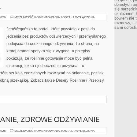
dorosłych bę
A
się narzędzi
uzależnień. 
KUCHNIE
2026
MOŻLIWOŚĆ KOMENTOWANIA
ZOSTAŁA WYŁĄCZONA
bowiem nie t
ŚWIATA
rozmowy, cie
sami dorośli.
JemWegańsko to portal, które powstało z pasji do
jedzenia bez produktów odzwierzęcych i przemyślanego
podejścia do codziennego odżywiania. To strona, na
której aromat spotyka się z wygodą, a przepisy
pokazują, że roślinne gotowanie może być pełna
inspiracji, lekka i jednocześnie pożywna. To
óre szukają codziennych rozwiązań na śniadanie, posiłek
drobną przekąskę. Zobacz także Desery Roślinne i Przepisy
ANIE, ZDROWE ODŻYWIANIE
DIETA,
2026
MOŻLIWOŚĆ KOMENTOWANIA
ZOSTAŁA WYŁĄCZONA
ODCHUDZANIE,