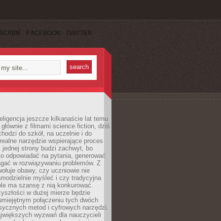
SCRIBE
FACEBOOK
TWITTER
eligencja jeszcze kilkanaście lat temu
 głównie z filmami science fiction, dziś
hodzi do szkół, na uczelnie i do
ealne narzędzie wspierające proces
 jednej strony budzi zachwyt, bo
ko odpowiadać na pytania, generować
magać w rozwiązywaniu problemów. Z
wołuje obawy, czy uczniowie nie
modzielnie myśleć i czy tradycyjna
óle ma szansę z nią konkurować.
yszłości w dużej mierze będzie
 umiejętnym połączeniu tych dwóch
sycznych metod i cyfrowych narzędzi.
jwiększych wyzwań dla nauczycieli