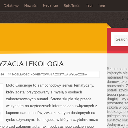
Redakcja
Tagi
Tagi
Działamy
Nowości
Spis Treści
SUB
Ć
ZACJA I EKOLOGIA
Sztuczna int
kojarzyła się
ZIELONA
026
MOŻLIWOŚĆ KOMENTOWANIA
ZOSTAŁA WYŁĄCZONA
natomiast wc
MOTORYZACJA
I
domów jako r
EKOLOGIA
Moto Concierge to samochodowy serwis tematyczny,
nauczania. Z
potrafi szyb
który został przygotowany z myślą o osobach
treści i po
drugiej – wy
zainteresowanych autami. Strona skupia się przede
przestaną sa
wszystkim na użytecznych informacjach związanych z
szkoła w og
Edukacja prz
kupnem samochodów, zwłaszcza tych dostępnych na
polegała na
rynku używanym. To miejsce, w którym czytelnik może
światów: kla
Jednym z na
wno przed zakupem auta, jak i podczas jego codziennego