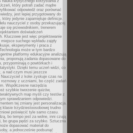
iś nauka krytycznego korzystania z
 Uczeń, który potrafi zadać mądre
eryfikować odpowiedź oraz porównać
 wiedzy, jest lepiej przygotowany do
, który jedynie zapamiętuje definicje.
elu nauczyciel z osoby przekazującej
taje się przewodnikiem, trenerem
projektantem doświadczeń
. Kluczowe jest więc projektowanie
by miejsce suchego wykładu zajęły
skusje, eksperymenty i praca z
Technologia może w tym bardzo
igentne platformy edukacyjne analizują
nia, proponują zadania dopasowane do
, przypominają o powtórkach i
statystyki. Dzięki temu uczeń widzi, co
ł, a nad czym musi jeszcze
Nauczyciel z kolei zyskuje czas na
e rozmowy z uczniami, bo część zadań
em. Współczesne narzędzia
też szybkie tworzenie quizów,
nteraktywnych map myśli czy testów z
ym sprawdzaniem odpowiedzi.
mentem tej zmiany jest personalizacja.
j klasie trzydziestoosobowej trudno
niowi poświęcić tyle samo czasu.
dzą, bo tempo jest za wolne, inni czują
i, bo grupa pędzi za szybko. Sztuczna
 może dopasować materiał do
osoby, a jednocześnie podsunąć