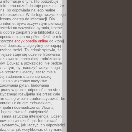
i informacje o tym, kto potrzebuje
ięki temu uczeń dostaje poczucie, że
ns, bo odpowiada na jego realne
ainteresowania. W tle tego wszystkiego
niczony dostęp do informacji. Dla
zi internet bywa oczywistym pierwszym
wiedzi na wszystkie pytania, trochę
yś dobrze zaopatrzona biblioteka czy
opedia stojąca na półce. Dziś tę rolę
antyczna
encyklopedia online
do której
coś dopisać, a algorytmy pomagają
rzebne treści. To jednak sprawia, że
iejsze staje się uczenie filtrowania
oznawania manipulacji i odróżniania
któw. Edukacja przyszłości nie będzie
a na tym, by „nauczyć wszystkiego”,
ie przyrostu wiedzy jest to misja
Jej zadaniem stanie się raczej
 ucznia w zestaw nawyków:
 zadawania pytań, budowania
pracy w grupie, odporności na stres
tycznego rozwijania się przez całe
nie da się w pełni zautomatyzować, bo
ontaktu z drugim człowiekiem,
empatii i doświadczenia. Ważną
 będzie również umiejętność
 samą sztuczną inteligencją. Uczeń
powinien wiedzieć, jak formułować
a systemów, jak łączyć ich odpowiedzi
edzą oraz jak weryfikować otrzymane