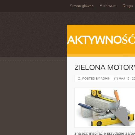
Archiwum
Droga
Strona główna
AKTYWNOŚ
ZIELONA MOTORY
POSTED BY ADMIN
MAJ - 5 - 2
znaleźć inspiracje przydatne zaró