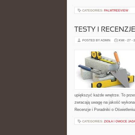
CATEGORIES:
PALMTREEVIEW
TESTY I RECENZJ
POSTED BY ADMIN
KWI - 27 - 
upiększyć każde wnętrze. To przes
zwracają uwagę na jakość wykonan
Recenzje i Poradniki o Oświetleni
CATEGORIES:
ZIOŁA I OWOCE JAD