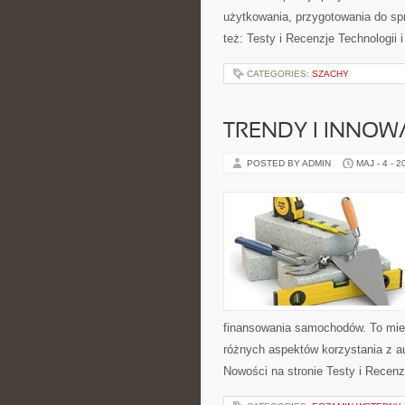
użytkowania, przygotowania do sp
też: Testy i Recenzje Technologii 
CATEGORIES:
SZACHY
TRENDY I INNOW
POSTED BY ADMIN
MAJ - 4 - 2
finansowania samochodów. To mie
różnych aspektów korzystania z a
Nowości na stronie Testy i Recenz