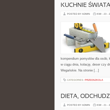
KUCHNIE ŚWIAT
POSTED BY ADMIN
KWI - 23 - 
kompendium pomysłów dla osób, kt
w ciągu dnia, kolację, deser czy 
Wegańskie. Na stronie […]
CATEGORIES:
PRZEDSZKOLA
DIETA, ODCHUDZ
POSTED BY ADMIN
KWI - 21 - 