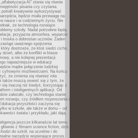
„alfabetyzacja AI” stanie się równie
umiejętność pisania czy czytania.
 potrafi kreatywnie wykorzystywać
 narzędzia, będzie miała przewagę na
 w nauce i w codziennym życiu. Nie
ednak, że technologia rozwiąże
roblemy szkoły. Nadal potrzebne będą
elacje, przyjazna atmosfera, wsparcie
i troska o dobrostan uczniów. Żaden
 zastąpi uważnego spojrzenia
 który dostrzeże, że ktoś siedzi cicho,
 dzień, albo że konflikt w klasie
wy, a nie kolejnej prezentacji.
ego najważniejsze w edukacji
będzie mądre połączenie ludzkiej
 z cyfrowymi możliwościami. Na końcu
yć, że zmienia się również rola
i także muszą oswoić się z tym, że
 się inaczej niż kiedyś, korzystając z
tform i inteligentnych aplikacji. Od
dzie zależało, czy technologia stanie
em rozwoju, czy źródłem rozproszenia i
Edukacja przyszłości zaczyna się
ylko w szkole, ale także w domu – od
kawości świata i przykładu, jaki dają
eligencja jeszcze kilkanaście lat temu
 głównie z filmami science fiction, dziś
hodzi do szkół, na uczelnie i do
ealne narzędzie wspierające proces