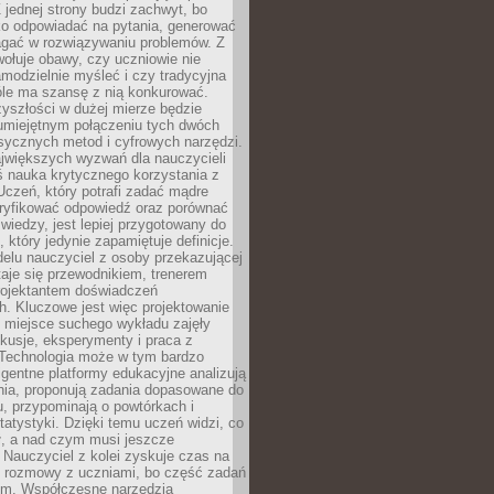
 jednej strony budzi zachwyt, bo
ko odpowiadać na pytania, generować
magać w rozwiązywaniu problemów. Z
wołuje obawy, czy uczniowie nie
modzielnie myśleć i czy tradycyjna
óle ma szansę z nią konkurować.
yszłości w dużej mierze będzie
 umiejętnym połączeniu tych dwóch
sycznych metod i cyfrowych narzędzi.
jwiększych wyzwań dla nauczycieli
iś nauka krytycznego korzystania z
 Uczeń, który potrafi zadać mądre
eryfikować odpowiedź oraz porównać
 wiedzy, jest lepiej przygotowany do
, który jedynie zapamiętuje definicje.
elu nauczyciel z osoby przekazującej
taje się przewodnikiem, trenerem
projektantem doświadczeń
. Kluczowe jest więc projektowanie
by miejsce suchego wykładu zajęły
skusje, eksperymenty i praca z
Technologia może w tym bardzo
igentne platformy edukacyjne analizują
nia, proponują zadania dopasowane do
, przypominają o powtórkach i
statystyki. Dzięki temu uczeń widzi, co
ł, a nad czym musi jeszcze
Nauczyciel z kolei zyskuje czas na
e rozmowy z uczniami, bo część zadań
em. Współczesne narzędzia