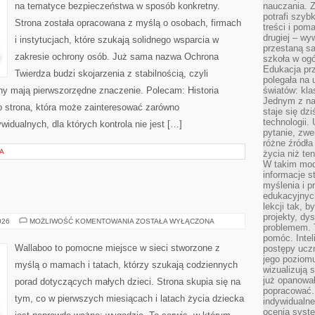
na tematyce bezpieczeństwa w sposób konkretny.
nauczania. Z
potrafi szyb
Strona została opracowana z myślą o osobach, firmach
treści i po
drugiej – wy
i instytucjach, które szukają solidnego wsparcia w
przestaną sa
zakresie ochrony osób. Już sama nazwa Ochrona
szkoła w og
Edukacja prz
Twierdza budzi skojarzenia z stabilnością, czyli
polegała na
ony mają pierwszorzędne znaczenie. Polecam: Historia
światów: kla
Jednym z na
o strona, która może zainteresować zarówno
staje się dz
technologii.
ywidualnych, dla których kontrola nie jest […]
pytanie, zw
różne źródła
A
życia niż ten
W takim mod
informacje s
myślenia i 
edukacyjnych
lekcji tak, 
projekty, dy
SEN
026
MOŻLIWOŚĆ KOMENTOWANIA
ZOSTAŁA WYŁĄCZONA
problemem. 
I
KOMFORT
pomóc. Intel
Wallaboo to pomocne miejsce w sieci stworzone z
postępy ucz
jego poziomu
myślą o mamach i tatach, którzy szukają codziennych
wizualizują 
już opanowa
porad dotyczących małych dzieci. Strona skupia się na
popracować. 
tym, co w pierwszych miesiącach i latach życia dziecka
indywidualn
ocenia syst