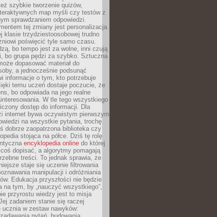
też szybkie tworzenie quizów,
nteraktywnych map myśli czy testów z
ym sprawdzaniem odpowiedzi.
mentem tej zmiany jest personalizacja.
j klasie trzydziestoosobowej trudno
niowi poświęcić tyle samo czasu.
dzą, bo tempo jest za wolne, inni czują
i, bo grupa pędzi za szybko. Sztuczna
 może dopasować materiał do
osoby, a jednocześnie podsunąć
i informacje o tym, kto potrzebuje
ięki temu uczeń dostaje poczucie, że
ns, bo odpowiada na jego realne
ainteresowania. W tle tego wszystkiego
niczony dostęp do informacji. Dla
zi internet bywa oczywistym pierwszym
wiedzi na wszystkie pytania, trochę
yś dobrze zaopatrzona biblioteka czy
opedia stojąca na półce. Dziś tę rolę
antyczna
encyklopedia online
do której
coś dopisać, a algorytmy pomagają
rzebne treści. To jednak sprawia, że
iejsze staje się uczenie filtrowania
oznawania manipulacji i odróżniania
któw. Edukacja przyszłości nie będzie
a na tym, by „nauczyć wszystkiego”,
ie przyrostu wiedzy jest to misja
Jej zadaniem stanie się raczej
 ucznia w zestaw nawyków:
 zadawania pytań, budowania