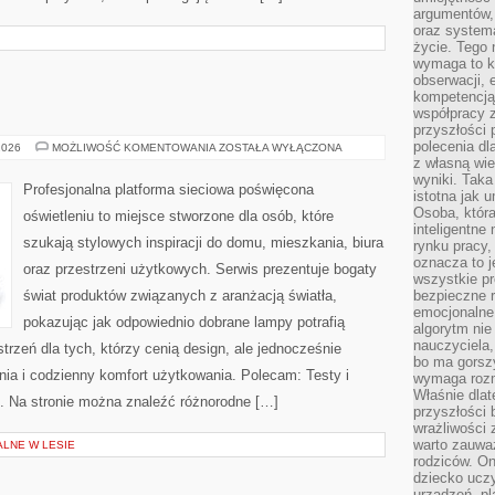
argumentów, 
oraz systema
życie. Tego 
wymaga to k
obserwacji, 
kompetencją
E
współpracy z
przyszłości 
polecenia dl
TESTY
2026
MOŻLIWOŚĆ KOMENTOWANIA
ZOSTAŁA WYŁĄCZONA
I
z własną wi
RECENZJE
wyniki. Taka 
Profesjonalna platforma sieciowa poświęcona
istotna jak 
Osoba, która
oświetleniu to miejsce stworzone dla osób, które
inteligentne
szukają stylowych inspiracji do domu, mieszkania, biura
rynku pracy,
oznacza to j
oraz przestrzeni użytkowych. Serwis prezentuje bogaty
wszystkie p
świat produktów związanych z aranżacją światła,
bezpieczne r
emocjonalne 
pokazując jak odpowiednio dobrane lampy potrafią
algorytm nie
nauczyciela,
trzeń dla tych, którzy cenią design, ale jednocześnie
bo ma gorszy
ia i codzienny komfort użytkowania. Polecam: Testy i
wymaga rozmo
Właśnie dlat
u. Na stronie można znaleźć różnorodne […]
przyszłości 
wrażliwości
warto zauważ
ALNE W LESIE
rodziców. On
dziecko uczy
urządzeń, pla