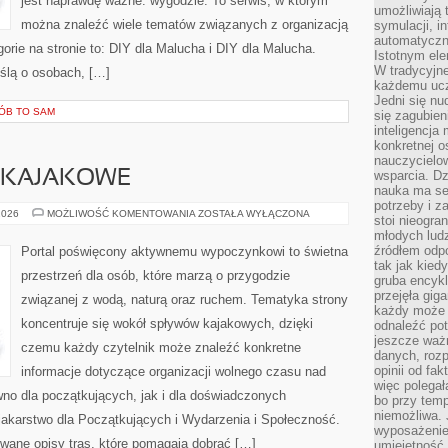
jest naprawdę ważne: wygodzie. To serwis, w którym
umożliwiają 
można znaleźć wiele tematów związanych z organizacją
symulacji, i
automatyczn
ie na stronie to: DIY dla Malucha i DIY dla Malucha.
Istotnym ele
W tradycyjne
ślą o osobach, […]
każdemu ucz
Jedni się nu
RÓB TO SAM
się zagubien
inteligencja
konkretnej 
nauczycielow
Y KAJAKOWE
wsparcia. Dz
nauka ma se
potrzeby i z
KAJAKI
2026
MOŻLIWOŚĆ KOMENTOWANIA
ZOSTAŁA WYŁĄCZONA
stoi nieogra
I
młodych lud
SPŁYWY
KAJAKOWE
źródłem odpo
Portal poświęcony aktywnemu wypoczynkowi to świetna
tak jak kied
przestrzeń dla osób, które marzą o przygodzie
gruba encykl
przejęła gig
związanej z wodą, naturą oraz ruchem. Tematyka strony
każdy może 
koncentruje się wokół spływów kajakowych, dzięki
odnaleźć pot
jeszcze ważn
czemu każdy czytelnik może znaleźć konkretne
danych, rozp
opinii od fa
informacje dotyczące organizacji wolnego czasu nad
więc polegał
no dla początkujących, jak i dla doświadczonych
bo przy temp
niemożliwa. 
akarstwo dla Początkujących i Wydarzenia i Społeczność.
wyposażenie
wane opisy tras, które pomagają dobrać […]
umiejętność