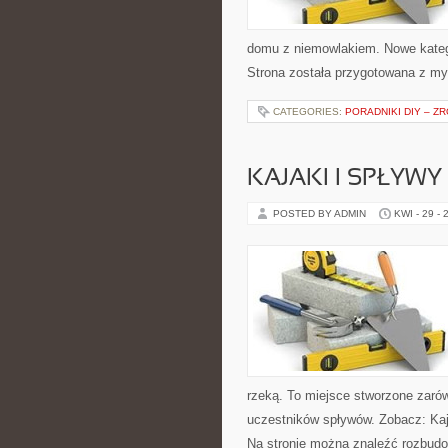
domu z niemowlakiem. Nowe kategor
Strona została przygotowana z my
CATEGORIES:
PORADNIKI DIY – Z
KAJAKI I SPŁYW
POSTED BY ADMIN
KWI - 29 - 
rzeką. To miejsce stworzone zarów
uczestników spływów. Zobacz: Kaj
Na stronie można znaleźć rozbudo