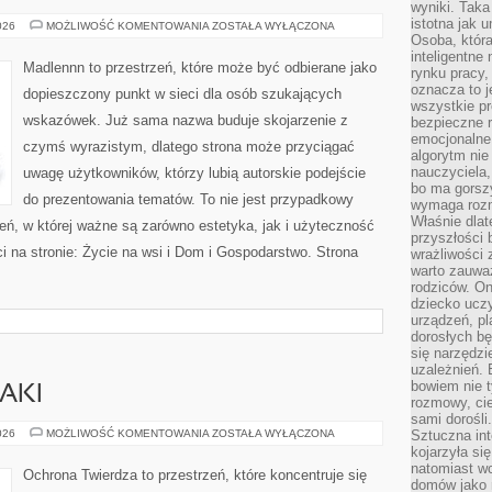
wyniki. Taka 
istotna jak 
TRADYCJE
026
MOŻLIWOŚĆ KOMENTOWANIA
ZOSTAŁA WYŁĄCZONA
I
Osoba, która
KULTURA
inteligentne
WSI
Madlennn to przestrzeń, które może być odbierane jako
rynku pracy,
oznacza to j
dopieszczony punkt w sieci dla osób szukających
wszystkie p
wskazówek. Już sama nazwa buduje skojarzenie z
bezpieczne r
emocjonalne 
czymś wyrazistym, dlatego strona może przyciągać
algorytm nie
nauczyciela,
uwagę użytkowników, którzy lubią autorskie podejście
bo ma gorszy
do prezentowania tematów. To nie jest przypadkowy
wymaga rozmo
Właśnie dlat
rzeń, w której ważne są zarówno estetyka, jak i użyteczność
przyszłości 
 na stronie: Życie na wsi i Dom i Gospodarstwo. Strona
wrażliwości
warto zauważ
rodziców. On
dziecko uczy
urządzeń, pla
dorosłych bę
się narzędzi
uzależnień. 
bowiem nie t
AKI
rozmowy, cie
sami dorośli.
ZAGROŻENIA
026
MOŻLIWOŚĆ KOMENTOWANIA
ZOSTAŁA WYŁĄCZONA
Sztuczna int
I
kojarzyła się
ATAKI
natomiast wc
Ochrona Twierdza to przestrzeń, które koncentruje się
domów jako r