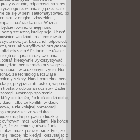
pracy w grupie, odporności na stres
tycznego rozwijania się przez całe
nie da się w pełni zautomatyzować, bo
ontaktu z drugim człowiekiem,
empatii i doświadczenia. Ważną
 będzie również umiejętność
 samą sztuczną inteligencją. Uczeń
powinien wiedzieć, jak formułować
a systemów, jak łączyć ich odpowiedzi
edzą oraz jak weryfikować otrzymane
„alfabetyzacja AI” stanie się równie
umiejętność pisania czy czytania.
 potrafi kreatywnie wykorzystywać
 narzędzia, będzie miała przewagę na
 w nauce i w codziennym życiu. Nie
ednak, że technologia rozwiąże
roblemy szkoły. Nadal potrzebne będą
elacje, przyjazna atmosfera, wsparcie
i troska o dobrostan uczniów. Żaden
 zastąpi uważnego spojrzenia
 który dostrzeże, że ktoś siedzi cicho,
 dzień, albo że konflikt w klasie
wy, a nie kolejnej prezentacji.
ego najważniejsze w edukacji
będzie mądre połączenie ludzkiej
 z cyfrowymi możliwościami. Na końcu
yć, że zmienia się również rola
i także muszą oswoić się z tym, że
 się inaczej niż kiedyś, korzystając z
tform i inteligentnych aplikacji. Od