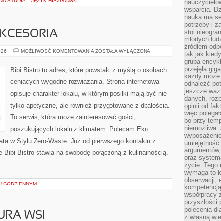
A STUDIA – JĘZYK HISZPAŃSKI
nauczycielow
wsparcia. Dz
nauka ma se
potrzeby i z
stoi nieogra
AKCESORIA
młodych lud
źródłem odpo
EKO
026
MOŻLIWOŚĆ KOMENTOWANIA
ZOSTAŁA WYŁĄCZONA
tak jak kied
GADŻETY
gruba encykl
I
AKCESORIA
przejęła gig
Bibi Bistro to adres, które powstało z myślą o osobach
każdy może 
ceniących wygodne rozwiązania. Strona internetowa
odnaleźć pot
jeszcze ważn
opisuje charakter lokalu, w którym posiłki mają być nie
danych, rozp
tylko apetyczne, ale również przygotowane z dbałością.
opinii od fa
więc polegał
To serwis, która może zainteresować gości,
bo przy temp
niemożliwa. 
poszukujących lokalu z klimatem. Polecam Eko
wyposażenie
ata w Stylu Zero-Waste. Już od pierwszego kontaktu z
umiejętność
argumentów, 
Bibi Bistro stawia na swobodę połączoną z kulinarnością.
oraz systema
życie. Tego 
wymaga to k
obserwacji, 
U CODZIENNYM
kompetencją
współpracy z
przyszłości 
polecenia dl
URA WSI
z własną wi