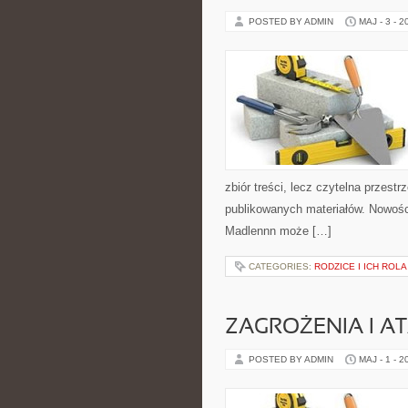
POSTED BY ADMIN
MAJ - 3 - 2
zbiór treści, lecz czytelna przest
publikowanych materiałów. Nowości
Madlennn może […]
CATEGORIES:
RODZICE I ICH ROLA
ZAGROŻENIA I AT
POSTED BY ADMIN
MAJ - 1 - 2