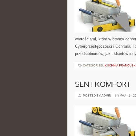
wartościami, które w branży ochr
Cyberprzestępczości i Ochrona. T
przedsiębiorców, jak i klientów ind
CATEGORIES:
KUCHNIA FRANCUSK
SEN I KOMFORT
POSTED BY ADMIN
MAJ - 1 - 2