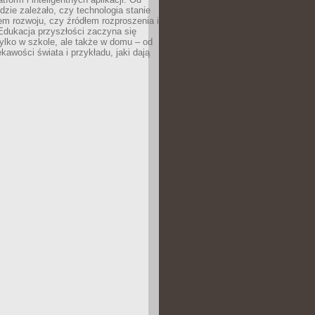
dzie zależało, czy technologia stanie
em rozwoju, czy źródłem rozproszenia i
Edukacja przyszłości zaczyna się
ylko w szkole, ale także w domu – od
kawości świata i przykładu, jaki dają