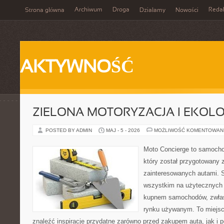
Archiwum
Droga
Reda
Strona główna
Działamy
Nowości
AKTYWNOŚĆ
ZIELONA MOTORYZACJA I EKOLO
POSTED BY ADMIN
MAJ - 5 - 2026
MOŻLIWOŚĆ KOMENTOWAN
Moto Concierge to samocho
który został przygotowany 
zainteresowanych autami. S
wszystkim na użytecznych 
kupnem samochodów, zwłas
rynku używanym. To miejsc
znaleźć inspiracje przydatne zarówno przed zakupem auta, jak i