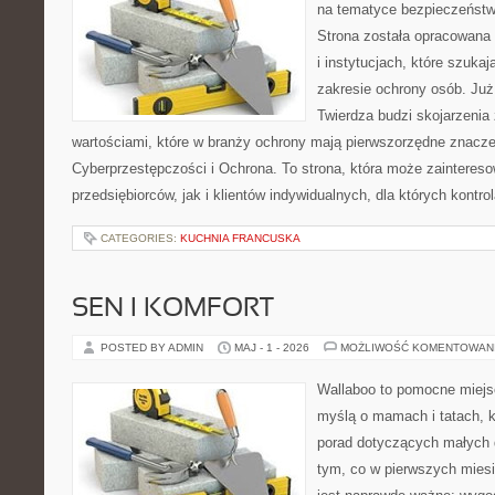
na tematyce bezpieczeństw
Strona została opracowana 
i instytucjach, które szuka
zakresie ochrony osób. J
Twierdza budzi skojarzenia z
wartościami, które w branży ochrony mają pierwszorzędne znacze
Cyberprzestępczości i Ochrona. To strona, która może zainteres
przedsiębiorców, jak i klientów indywidualnych, dla których kontrol
CATEGORIES:
KUCHNIA FRANCUSKA
SEN I KOMFORT
POSTED BY ADMIN
MAJ - 1 - 2026
MOŻLIWOŚĆ KOMENTOWAN
Wallaboo to pomocne miejs
myślą o mamach i tatach, 
porad dotyczących małych d
tym, co w pierwszych miesi