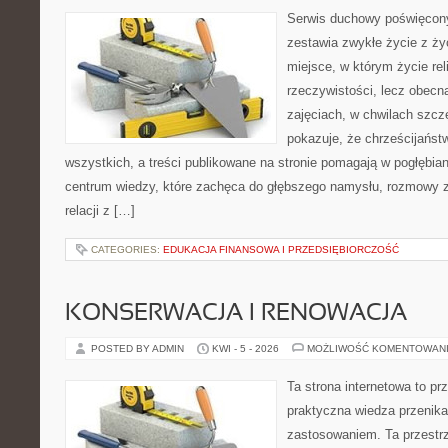
Serwis duchowy poświęcony
zestawia zwykłe życie z ż
miejsce, w którym życie rel
rzeczywistości, lecz obecn
zajęciach, w chwilach szczę
pokazuje, że chrześcijańst
wszystkich, a treści publikowane na stronie pomagają w pogłębia
centrum wiedzy, które zachęca do głębszego namysłu, rozmowy 
relacji z […]
CATEGORIES:
EDUKACJA FINANSOWA I PRZEDSIĘBIORCZOŚĆ
KONSERWACJA I RENOWACJA
POSTED BY ADMIN
KWI - 5 - 2026
MOŻLIWOŚĆ KOMENTOWAN
Ta strona internetowa to pr
praktyczna wiedza przenik
zastosowaniem. Ta przestrz