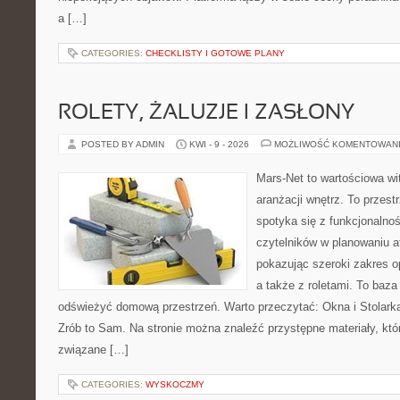
a […]
CATEGORIES:
CHECKLISTY I GOTOWE PLANY
ROLETY, ŻALUZJE I ZASŁONY
POSTED BY ADMIN
KWI - 9 - 2026
MOŻLIWOŚĆ KOMENTOWAN
Mars-Net to wartościowa wit
aranżacji wnętrz. To przest
spotyka się z funkcjonalno
czytelników w planowaniu a
pokazując szeroki zakres o
a także z roletami. To baza
odświeżyć domową przestrzeń. Warto przeczytać: Okna i Stolarka
Zrób to Sam. Na stronie można znaleźć przystępne materiały, któ
związane […]
CATEGORIES:
WYSKOCZMY