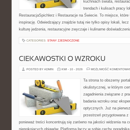
kuchniach świata, restaura
trendach i kulisach pracy lo
RestauracjaSpichlerz i Restauracje na Świecie. To miejsce, które
inspirację. Odwiedzający znajdzie tutaj nie tylko opisy lokali, lec
kulturę jedzenia, restauracyjne zwyczaje i kulinarne doświadczeni
CATEGORIES:
STANY ZJEDNOCZONE
CIEKAWOSTKI O WZROKU
POSTED BY ADMIN
KWI - 10 - 2026
MOŻLIWOŚĆ KOMENTOWA
Ta strona to obszerny port
okulistycznej, w którym cen
zagadnienia związane z prac
badania wzroku oraz eksper
optycznych. Już na pierwszy
przestrzeń przygotowana z 
ponieważ treści koncentrują się zarówno na jakości widzenia na c
niepokojących objawów. Platforma łączy w sobie cechy poradnika 