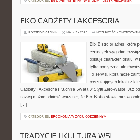
CATEGORIES:
EGZAMIN WSTĘPNY NA STUDIA – JĘZYK HISZPAŃSKI
EKO GADŻETY I AKCESORIA
POSTED BY ADMIN
MAJ - 3 - 2026
MOŻLIWOŚĆ KOMENTOWAN
Bibi Bistro to adres, które
ceniących wygodne rozwiąza
opisuje charakter lokalu, w
tylko apetyczne, ale równi
To serwis, która może zain
poszukujących lokalu z kl
Gadżety i Akcesoria i Kuchnia Świata w Stylu Zero-Waste. Już o
nazwą można odnieść wrażenie, że Bibi Bistro stawia na swobodę
[…]
CATEGORIES:
ERGONOMIA W ŻYCIU CODZIENNYM
TRADYCJE I KULTURA WSI