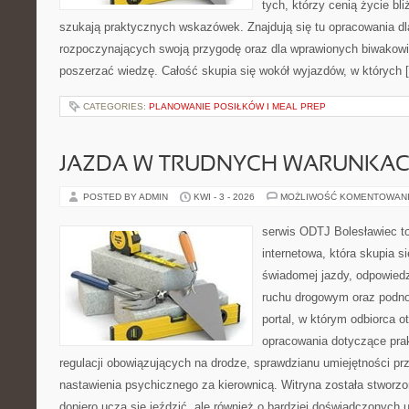
tych, którzy cenią życie bli
szukają praktycznych wskazówek. Znajdują się tu opracowania dl
rozpoczynających swoją przygodę oraz dla wprawionych biwakowi
poszerzać wiedzę. Całość skupia się wokół wyjazdów, w których 
CATEGORIES:
PLANOWANIE POSIŁKÓW I MEAL PREP
JAZDA W TRUDNYCH WARUNKA
POSTED BY ADMIN
KWI - 3 - 2026
MOŻLIWOŚĆ KOMENTOWAN
serwis ODTJ Bolesławiec to
internetowa, która skupia s
świadomej jazdy, odpowied
ruchu drogowym oraz podno
portal, w którym odbiorca 
opracowania dotyczące prak
regulacji obowiązujących na drodze, sprawdzianu umiejętności pr
nastawienia psychicznego za kierownicą. Witryna została stworzo
dopiero uczą się jeździć, ale również o bardziej doświadczonych 