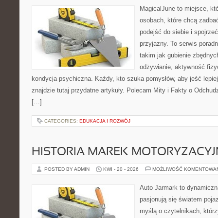
MagicalJune to miejsce, kt
osobach, które chcą zadba
podejść do siebie i spojrz
przyjazny. To serwis pora
takim jak gubienie zbędny
odżywianie, aktywność fizy
kondycja psychiczna. Każdy, kto szuka pomysłów, aby jeść lepiej, 
znajdzie tutaj przydatne artykuły. Polecam Mity i Fakty o Odchu
[…]
CATEGORIES:
EDUKACJA I ROZWÓJ
HISTORIA MAREK MOTORYZACY
POSTED BY ADMIN
KWI - 20 - 2026
MOŻLIWOŚĆ KOMENTOWA
Auto Jarmark to dynamiczna
pasjonują się światem poja
myślą o czytelnikach, któr