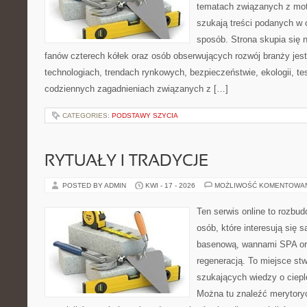
tematach związanych z mot
szukają treści podanych w 
sposób. Strona skupia się 
fanów czterech kółek oraz osób obserwujących rozwój branży jes
technologiach, trendach rynkowych, bezpieczeństwie, ekologii, t
codziennych zagadnieniach związanych z […]
CATEGORIES:
PODSTAWY SZYCIA
RYTUAŁY I TRADYCJE
POSTED BY ADMIN
KWI - 17 - 2026
MOŻLIWOŚĆ KOMENTOWA
Ten serwis online to rozbud
osób, które interesują się 
basenową, wannami SPA or
regeneracją. To miejsce st
szukających wiedzy o cieple
Można tu znaleźć merytoryc