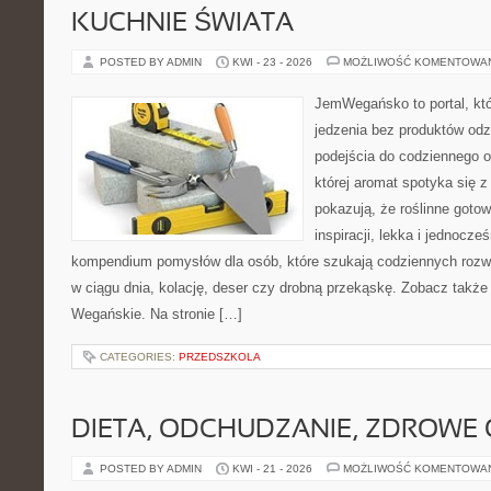
KUCHNIE ŚWIATA
POSTED BY ADMIN
KWI - 23 - 2026
MOŻLIWOŚĆ KOMENTOWA
JemWegańsko to portal, któ
jedzenia bez produktów od
podejścia do codziennego o
której aromat spotyka się z
pokazują, że roślinne goto
inspiracji, lekka i jednocz
kompendium pomysłów dla osób, które szukają codziennych rozwi
w ciągu dnia, kolację, deser czy drobną przekąskę. Zobacz także
Wegańskie. Na stronie […]
CATEGORIES:
PRZEDSZKOLA
DIETA, ODCHUDZANIE, ZDROWE
POSTED BY ADMIN
KWI - 21 - 2026
MOŻLIWOŚĆ KOMENTOWA