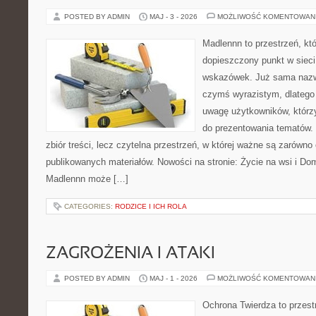
POSTED BY ADMIN
MAJ - 3 - 2026
MOŻLIWOŚĆ KOMENTOWAN
Madlennn to przestrzeń, kt
dopieszczony punkt w sieci
wskazówek. Już sama nazwa
czymś wyrazistym, dlatego
uwagę użytkowników, którzy
do prezentowania tematów. 
zbiór treści, lecz czytelna przestrzeń, w której ważne są zarówno
publikowanych materiałów. Nowości na stronie: Życie na wsi i Do
Madlennn może […]
CATEGORIES:
RODZICE I ICH ROLA
ZAGROŻENIA I ATAKI
POSTED BY ADMIN
MAJ - 1 - 2026
MOŻLIWOŚĆ KOMENTOWAN
Ochrona Twierdza to przestr