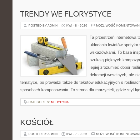
TRENDY WE FLORYSTYCE
POSTED BY ADMIN
KWI - 8 - 2026
MOŻLIWOŚĆ KOMENTOWAN
Ta przestrzeń internetowa 
układania kwiatów spotyka 
wskazówkami. To baza inspir
szukają pięknych kompozyc
lepiej zrozumieć dobór rośl
dekoracji weselnych, ale ni
tematyce, bo prowadzi także do tekstów edukacyjnych o roślinach
sposobach komponowania. To strona dla marzycieli, gdzie styl łą
CATEGORIES:
MEDYCYNA
KOŚCIÓŁ
POSTED BY ADMIN
KWI - 7 - 2026
MOŻLIWOŚĆ KOMENTOWAN