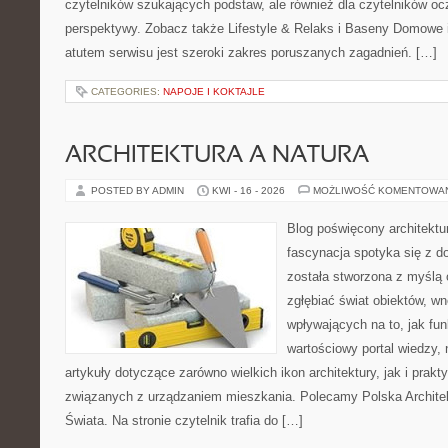
czytelników szukających podstaw, ale również dla czytelników o
perspektywy. Zobacz także Lifestyle & Relaks i Baseny Domow
atutem serwisu jest szeroki zakres poruszanych zagadnień. […]
CATEGORIES:
NAPOJE I KOKTAJLE
ARCHITEKTURA A NATURA
POSTED BY ADMIN
KWI - 16 - 2026
MOŻLIWOŚĆ KOMENTOWA
Blog poświęcony architektu
fascynacja spotyka się z d
została stworzona z myślą 
zgłębiać świat obiektów, wn
wpływających na to, jak fu
wartościowy portal wiedzy,
artykuły dotyczące zarówno wielkich ikon architektury, jak i prak
związanych z urządzaniem mieszkania. Polecamy Polska Architek
Świata. Na stronie czytelnik trafia do […]