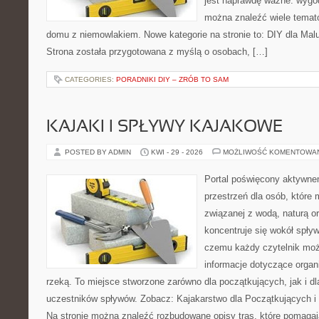
jest naprawdę ważne: wygod
można znaleźć wiele temat
domu z niemowlakiem. Nowe kategorie na stronie to: DIY dla Mal
Strona została przygotowana z myślą o osobach, […]
CATEGORIES:
PORADNIKI DIY – ZRÓB TO SAM
KAJAKI I SPŁYWY KAJAKOWE
POSTED BY ADMIN
KWI - 29 - 2026
MOŻLIWOŚĆ KOMENTOWA
Portal poświęcony aktywne
przestrzeń dla osób, które
związanej z wodą, naturą o
koncentruje się wokół spły
czemu każdy czytelnik moż
informacje dotyczące organ
rzeką. To miejsce stworzone zarówno dla początkujących, jak i 
uczestników spływów. Zobacz: Kajakarstwo dla Początkujących i
Na stronie można znaleźć rozbudowane opisy tras, które pomagaj