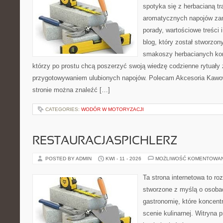
spotyka się z herbacianą tr
aromatycznych napojów zam
porady, wartościowe treści 
blog, który został stworzon
smakoszy herbacianych kom
którzy po prostu chcą poszerzyć swoją wiedzę codzienne rytuały
przygotowywaniem ulubionych napojów. Polecam Akcesoria Kawo
stronie można znaleźć […]
CATEGORIES:
WODÓR W MOTORYZACJI
RESTAURACJASPICHLERZ
POSTED BY ADMIN
KWI - 11 - 2026
MOŻLIWOŚĆ KOMENTOWA
Ta strona internetowa to r
stworzone z myślą o osoba
gastronomię, które koncent
scenie kulinarnej. Witryna p