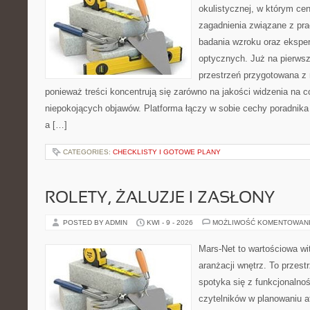
okulistycznej, w którym cen
zagadnienia związane z prac
badania wzroku oraz eksper
optycznych. Już na pierwszy
przestrzeń przygotowana z 
ponieważ treści koncentrują się zarówno na jakości widzenia na c
niepokojących objawów. Platforma łączy w sobie cechy poradnika 
a […]
CATEGORIES:
CHECKLISTY I GOTOWE PLANY
ROLETY, ŻALUZJE I ZASŁONY
POSTED BY ADMIN
KWI - 9 - 2026
MOŻLIWOŚĆ KOMENTOWAN
Mars-Net to wartościowa wit
aranżacji wnętrz. To przest
spotyka się z funkcjonalno
czytelników w planowaniu a