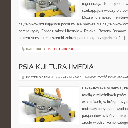
regeneracją. To miejsce st
szukających wiedzy o cieple
Można tu znaleźć merytoryc
czytelników szukających podstaw, ale również dla czytelników o
perspektywy. Zobacz także Lifestyle & Relaks i Baseny Domow
atutem serwisu jest szeroki zakres poruszanych zagadnień. […]
CATEGORIES:
NAPOJE I KOKTAJLE
PSIA KULTURA I MEDIA
POSTED BY ADMIN
KWI - 14 - 2026
MOŻLIWOŚĆ KOMENTOWA
Pakawilkolaka to serwis, kt
myślą o miłośnikach psów. 
wskazówek, w którym użytko
materiały dotyczące wychow
pasjonatów, w którym inspi
źródło wiedzy. Fajne katego