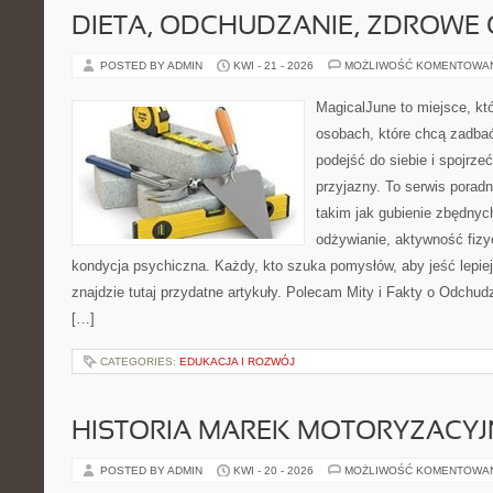
DIETA, ODCHUDZANIE, ZDROWE
POSTED BY ADMIN
KWI - 21 - 2026
MOŻLIWOŚĆ KOMENTOWA
MagicalJune to miejsce, kt
osobach, które chcą zadba
podejść do siebie i spojrz
przyjazny. To serwis pora
takim jak gubienie zbędny
odżywianie, aktywność fizy
kondycja psychiczna. Każdy, kto szuka pomysłów, aby jeść lepiej, 
znajdzie tutaj przydatne artykuły. Polecam Mity i Fakty o Odchu
[…]
CATEGORIES:
EDUKACJA I ROZWÓJ
HISTORIA MAREK MOTORYZACY
POSTED BY ADMIN
KWI - 20 - 2026
MOŻLIWOŚĆ KOMENTOWA