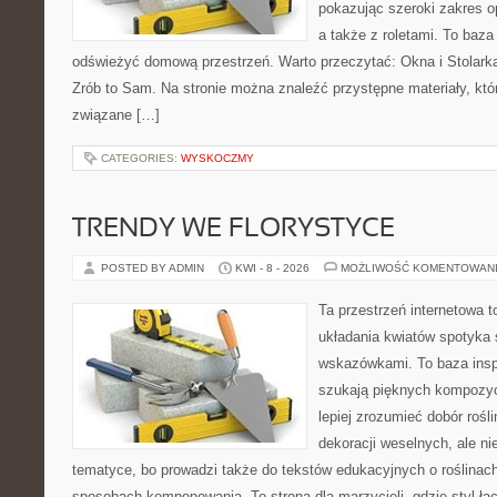
pokazując szeroki zakres o
a także z roletami. To baza
odświeżyć domową przestrzeń. Warto przeczytać: Okna i Stolarka
Zrób to Sam. Na stronie można znaleźć przystępne materiały, któ
związane […]
CATEGORIES:
WYSKOCZMY
TRENDY WE FLORYSTYCE
POSTED BY ADMIN
KWI - 8 - 2026
MOŻLIWOŚĆ KOMENTOWAN
Ta przestrzeń internetowa 
układania kwiatów spotyka 
wskazówkami. To baza inspir
szukają pięknych kompozyc
lepiej zrozumieć dobór rośl
dekoracji weselnych, ale ni
tematyce, bo prowadzi także do tekstów edukacyjnych o roślinach
sposobach komponowania. To strona dla marzycieli, gdzie styl łą