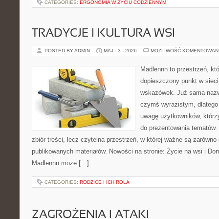
CATEGORIES:
ERGONOMIA W ŻYCIU CODZIENNYM
TRADYCJE I KULTURA WSI
POSTED BY ADMIN
MAJ - 3 - 2026
MOŻLIWOŚĆ KOMENTOWAN
Madlennn to przestrzeń, kt
dopieszczony punkt w sieci
wskazówek. Już sama nazwa
czymś wyrazistym, dlatego
uwagę użytkowników, którzy
do prezentowania tematów. 
zbiór treści, lecz czytelna przestrzeń, w której ważne są zarówno
publikowanych materiałów. Nowości na stronie: Życie na wsi i Do
Madlennn może […]
CATEGORIES:
RODZICE I ICH ROLA
ZAGROŻENIA I ATAKI