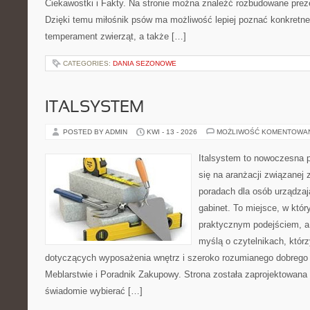
Ciekawostki i Fakty. Na stronie można znaleźć rozbudowane preze
Dzięki temu miłośnik psów ma możliwość lepiej poznać konkretne
temperament zwierząt, a także […]
CATEGORIES:
DANIA SEZONOWE
ITALSYSTEM
POSTED BY ADMIN
KWI - 13 - 2026
MOŻLIWOŚĆ KOMENTOWA
Italsystem to nowoczesna pl
się na aranżacji związanej
poradach dla osób urządzaj
gabinet. To miejsce, w któr
praktycznym podejściem, a
myślą o czytelnikach, którz
dotyczących wyposażenia wnętrz i szeroko rozumianego dobrego 
Meblarstwie i Poradnik Zakupowy. Strona została zaprojektowana 
świadomie wybierać […]