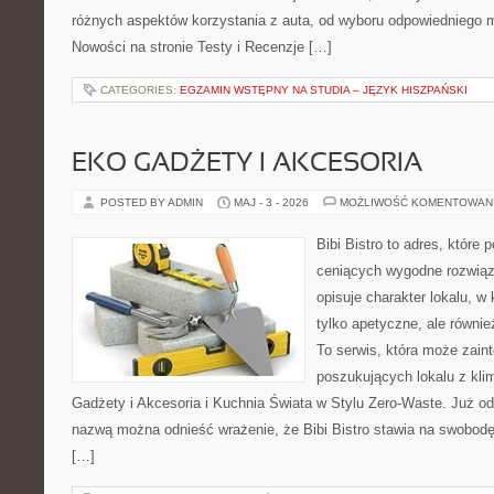
różnych aspektów korzystania z auta, od wyboru odpowiedniego m
Nowości na stronie Testy i Recenzje […]
CATEGORIES:
EGZAMIN WSTĘPNY NA STUDIA – JĘZYK HISZPAŃSKI
EKO GADŻETY I AKCESORIA
POSTED BY ADMIN
MAJ - 3 - 2026
MOŻLIWOŚĆ KOMENTOWAN
Bibi Bistro to adres, które
ceniących wygodne rozwiąza
opisuje charakter lokalu, w
tylko apetyczne, ale równi
To serwis, która może zain
poszukujących lokalu z kl
Gadżety i Akcesoria i Kuchnia Świata w Stylu Zero-Waste. Już o
nazwą można odnieść wrażenie, że Bibi Bistro stawia na swobodę
[…]