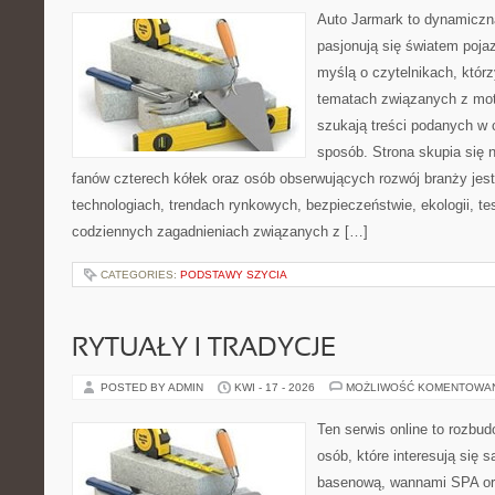
Auto Jarmark to dynamiczna
pasjonują się światem poja
myślą o czytelnikach, któr
tematach związanych z mot
szukają treści podanych w 
sposób. Strona skupia się 
fanów czterech kółek oraz osób obserwujących rozwój branży jes
technologiach, trendach rynkowych, bezpieczeństwie, ekologii, t
codziennych zagadnieniach związanych z […]
CATEGORIES:
PODSTAWY SZYCIA
RYTUAŁY I TRADYCJE
POSTED BY ADMIN
KWI - 17 - 2026
MOŻLIWOŚĆ KOMENTOWA
Ten serwis online to rozbud
osób, które interesują się 
basenową, wannami SPA or