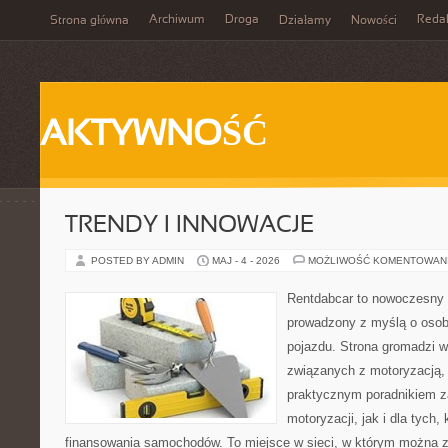
Archiwum
Droga
Reda
Strona główna
Działamy
Nowości
AKTYWNOŚĆ
TRENDY I INNOWACJE
POSTED BY ADMIN
MAJ - 4 - 2026
MOŻLIWOŚĆ KOMENTOWAN
Rentdabcar to nowoczesny 
prowadzony z myślą o osob
pojazdu. Strona gromadzi 
związanych z motoryzacją,
praktycznym poradnikiem z
motoryzacji, jak i dla tych,
finansowania samochodów. To miejsce w sieci, w którym można 