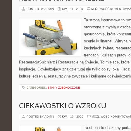
POSTED BY ADMIN
KWI - 11 - 2026
MOŻLIWOŚĆ KOMENTOWA
Ta strona internetowa to r
stworzone z myślą o osoba
gastronomię, które koncent
scenie kulinarnej. Witryna p
kuchniach świata, restaura
trendach i kulisach pracy lo
RestauracjaSpichlerz i Restauracje na Świecie. To miejsce, które
inspirację. Odwiedzający znajdzie tutaj nie tylko opisy lokali, lec
kulturę jedzenia, restauracyjne zwyczaje i kulinarne doświadczeni
CATEGORIES:
STANY ZJEDNOCZONE
CIEKAWOSTKI O WZROKU
POSTED BY ADMIN
KWI - 10 - 2026
MOŻLIWOŚĆ KOMENTOWA
Ta strona to obszerny port