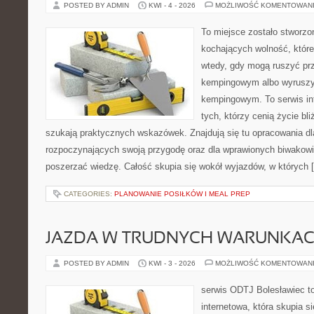
POSTED BY ADMIN
KWI - 4 - 2026
MOŻLIWOŚĆ KOMENTOWAN
To miejsce zostało stworz
kochających wolność, które 
wtedy, gdy mogą ruszyć prz
kempingowym albo wyruszy
kempingowym. To serwis in
tych, którzy cenią życie bli
szukają praktycznych wskazówek. Znajdują się tu opracowania dl
rozpoczynających swoją przygodę oraz dla wprawionych biwakowi
poszerzać wiedzę. Całość skupia się wokół wyjazdów, w których 
CATEGORIES:
PLANOWANIE POSIŁKÓW I MEAL PREP
JAZDA W TRUDNYCH WARUNKA
POSTED BY ADMIN
KWI - 3 - 2026
MOŻLIWOŚĆ KOMENTOWAN
serwis ODTJ Bolesławiec to
internetowa, która skupia s