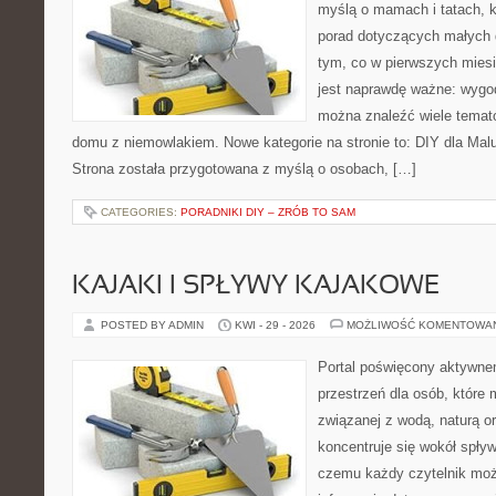
myślą o mamach i tatach, 
porad dotyczących małych d
tym, co w pierwszych miesi
jest naprawdę ważne: wygod
można znaleźć wiele temat
domu z niemowlakiem. Nowe kategorie na stronie to: DIY dla Mal
Strona została przygotowana z myślą o osobach, […]
CATEGORIES:
PORADNIKI DIY – ZRÓB TO SAM
KAJAKI I SPŁYWY KAJAKOWE
POSTED BY ADMIN
KWI - 29 - 2026
MOŻLIWOŚĆ KOMENTOWA
Portal poświęcony aktywne
przestrzeń dla osób, które
związanej z wodą, naturą o
koncentruje się wokół spły
czemu każdy czytelnik moż