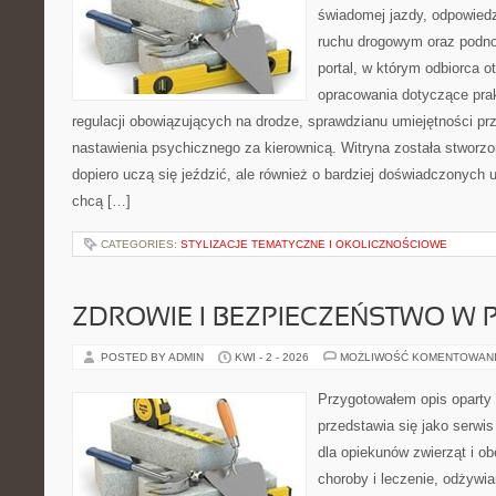
świadomej jazdy, odpowied
ruchu drogowym oraz podno
portal, w którym odbiorca 
opracowania dotyczące prak
regulacji obowiązujących na drodze, sprawdzianu umiejętności pr
nastawienia psychicznego za kierownicą. Witryna została stworzo
dopiero uczą się jeździć, ale również o bardziej doświadczonych 
chcą […]
CATEGORIES:
STYLIZACJE TEMATYCZNE I OKOLICZNOŚCIOWE
ZDROWIE I BEZPIECZEŃSTWO W
POSTED BY ADMIN
KWI - 2 - 2026
MOŻLIWOŚĆ KOMENTOWAN
Przygotowałem opis oparty 
przedstawia się jako serwis
dla opiekunów zwierząt i ob
choroby i leczenie, odżywia