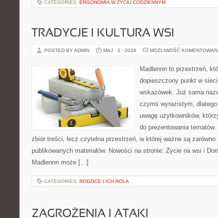
CATEGORIES:
ERGONOMIA W ŻYCIU CODZIENNYM
TRADYCJE I KULTURA WSI
POSTED BY ADMIN
MAJ - 3 - 2026
MOŻLIWOŚĆ KOMENTOWAN
Madlennn to przestrzeń, kt
dopieszczony punkt w sieci
wskazówek. Już sama nazwa
czymś wyrazistym, dlatego
uwagę użytkowników, którzy
do prezentowania tematów. 
zbiór treści, lecz czytelna przestrzeń, w której ważne są zarówno
publikowanych materiałów. Nowości na stronie: Życie na wsi i Do
Madlennn może […]
CATEGORIES:
RODZICE I ICH ROLA
ZAGROŻENIA I ATAKI