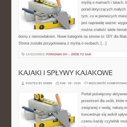
myślą o mamach i tatach, 
porad dotyczących małych d
tym, co w pierwszych miesi
jest naprawdę ważne: wygod
można znaleźć wiele temat
domu z niemowlakiem. Nowe kategorie na stronie to: DIY dla Mal
Strona została przygotowana z myślą o osobach, […]
CATEGORIES:
PORADNIKI DIY – ZRÓB TO SAM
KAJAKI I SPŁYWY KAJAKOWE
POSTED BY ADMIN
KWI - 29 - 2026
MOŻLIWOŚĆ KOMENTOWA
Portal poświęcony aktywne
przestrzeń dla osób, które
związanej z wodą, naturą o
koncentruje się wokół spły
czemu każdy czytelnik moż