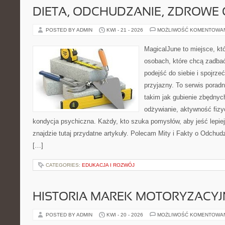
DIETA, ODCHUDZANIE, ZDROWE
POSTED BY ADMIN
KWI - 21 - 2026
MOŻLIWOŚĆ KOMENTOWA
MagicalJune to miejsce, kt
osobach, które chcą zadba
podejść do siebie i spojrz
przyjazny. To serwis pora
takim jak gubienie zbędny
odżywianie, aktywność fizy
kondycja psychiczna. Każdy, kto szuka pomysłów, aby jeść lepiej, 
znajdzie tutaj przydatne artykuły. Polecam Mity i Fakty o Odchu
[…]
CATEGORIES:
EDUKACJA I ROZWÓJ
HISTORIA MAREK MOTORYZACY
POSTED BY ADMIN
KWI - 20 - 2026
MOŻLIWOŚĆ KOMENTOWA