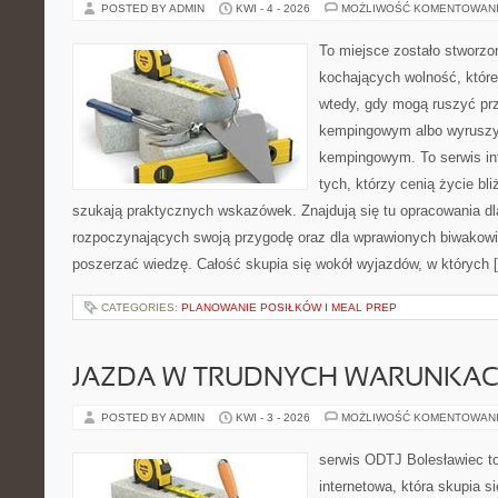
POSTED BY ADMIN
KWI - 4 - 2026
MOŻLIWOŚĆ KOMENTOWAN
To miejsce zostało stworz
kochających wolność, które 
wtedy, gdy mogą ruszyć prz
kempingowym albo wyruszy
kempingowym. To serwis in
tych, którzy cenią życie bli
szukają praktycznych wskazówek. Znajdują się tu opracowania dl
rozpoczynających swoją przygodę oraz dla wprawionych biwakowi
poszerzać wiedzę. Całość skupia się wokół wyjazdów, w których 
CATEGORIES:
PLANOWANIE POSIŁKÓW I MEAL PREP
JAZDA W TRUDNYCH WARUNKA
POSTED BY ADMIN
KWI - 3 - 2026
MOŻLIWOŚĆ KOMENTOWAN
serwis ODTJ Bolesławiec to
internetowa, która skupia s