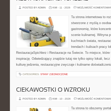
POSTED BY ADMIN
KWI - 11 - 2026
MOŻLIWOŚĆ KOMENTOWA
Ta strona internetowa to r
stworzone z myślą o osoba
gastronomię, które koncent
scenie kulinarnej. Witryna p
kuchniach świata, restaura
trendach i kulisach pracy lo
RestauracjaSpichlerz i Restauracje na Świecie. To miejsce, które
inspirację. Odwiedzający znajdzie tutaj nie tylko opisy lokali, lec
kulturę jedzenia, restauracyjne zwyczaje i kulinarne doświadczeni
CATEGORIES:
STANY ZJEDNOCZONE
CIEKAWOSTKI O WZROKU
POSTED BY ADMIN
KWI - 10 - 2026
MOŻLIWOŚĆ KOMENTOWA
Ta strona to obszerny port