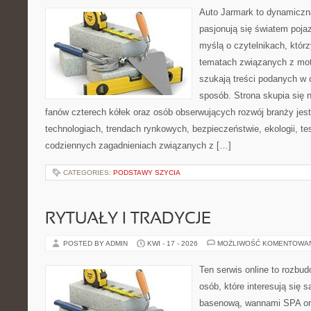
Auto Jarmark to dynamiczna
pasjonują się światem poja
myślą o czytelnikach, któr
tematach związanych z mot
szukają treści podanych w 
sposób. Strona skupia się 
fanów czterech kółek oraz osób obserwujących rozwój branży jes
technologiach, trendach rynkowych, bezpieczeństwie, ekologii, t
codziennych zagadnieniach związanych z […]
CATEGORIES:
PODSTAWY SZYCIA
RYTUAŁY I TRADYCJE
POSTED BY ADMIN
KWI - 17 - 2026
MOŻLIWOŚĆ KOMENTOWA
Ten serwis online to rozbud
osób, które interesują się 
basenową, wannami SPA or