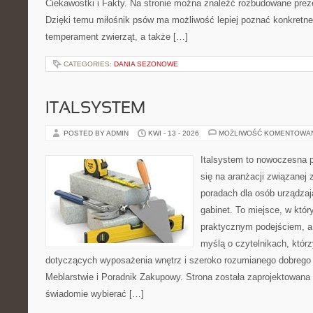
Ciekawostki i Fakty. Na stronie można znaleźć rozbudowane preze
Dzięki temu miłośnik psów ma możliwość lepiej poznać konkretne
temperament zwierząt, a także […]
CATEGORIES:
DANIA SEZONOWE
ITALSYSTEM
POSTED BY ADMIN
KWI - 13 - 2026
MOŻLIWOŚĆ KOMENTOWA
Italsystem to nowoczesna pl
się na aranżacji związanej
poradach dla osób urządzaj
gabinet. To miejsce, w któr
praktycznym podejściem, a
myślą o czytelnikach, którz
dotyczących wyposażenia wnętrz i szeroko rozumianego dobrego 
Meblarstwie i Poradnik Zakupowy. Strona została zaprojektowana 
świadomie wybierać […]