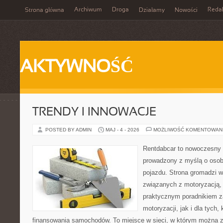
Archiwum
Droga
Reda
Strona główna
Działamy
Nowości
AKTYWNOŚĆ
TRENDY I INNOWACJE
POSTED BY ADMIN
MAJ - 4 - 2026
MOŻLIWOŚĆ KOMENTOWAN
Rentdabcar to nowoczesny 
prowadzony z myślą o osob
pojazdu. Strona gromadzi 
związanych z motoryzacją,
praktycznym poradnikiem z
motoryzacji, jak i dla tych,
finansowania samochodów. To miejsce w sieci, w którym można 