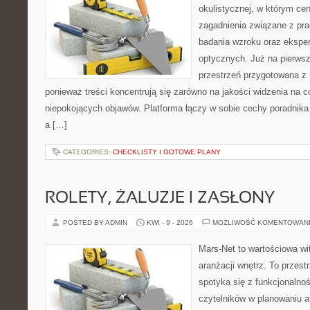
okulistycznej, w którym cen
zagadnienia związane z prac
badania wzroku oraz eksper
optycznych. Już na pierwszy
przestrzeń przygotowana z 
ponieważ treści koncentrują się zarówno na jakości widzenia na c
niepokojących objawów. Platforma łączy w sobie cechy poradnika 
a […]
CATEGORIES:
CHECKLISTY I GOTOWE PLANY
ROLETY, ŻALUZJE I ZASŁONY
POSTED BY ADMIN
KWI - 9 - 2026
MOŻLIWOŚĆ KOMENTOWAN
Mars-Net to wartościowa wit
aranżacji wnętrz. To przest
spotyka się z funkcjonalno
czytelników w planowaniu a