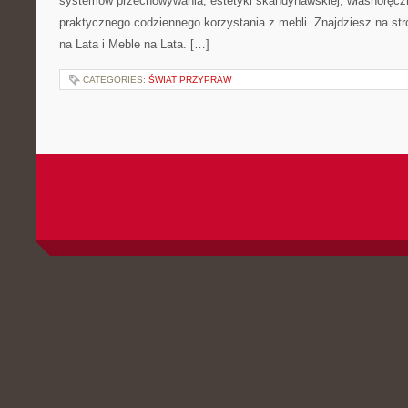
systemów przechowywania, estetyki skandynawskiej, własnoręcz
praktycznego codziennego korzystania z mebli. Znajdziesz na stro
na Lata i Meble na Lata. […]
CATEGORIES:
ŚWIAT PRZYPRAW