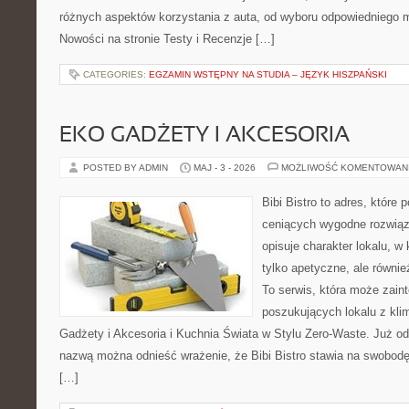
różnych aspektów korzystania z auta, od wyboru odpowiedniego m
Nowości na stronie Testy i Recenzje […]
CATEGORIES:
EGZAMIN WSTĘPNY NA STUDIA – JĘZYK HISZPAŃSKI
EKO GADŻETY I AKCESORIA
POSTED BY ADMIN
MAJ - 3 - 2026
MOŻLIWOŚĆ KOMENTOWAN
Bibi Bistro to adres, które
ceniących wygodne rozwiąza
opisuje charakter lokalu, w
tylko apetyczne, ale równi
To serwis, która może zain
poszukujących lokalu z kl
Gadżety i Akcesoria i Kuchnia Świata w Stylu Zero-Waste. Już o
nazwą można odnieść wrażenie, że Bibi Bistro stawia na swobodę
[…]