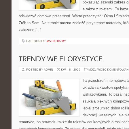
pokazując szeroki zakres o
a także z roletami. To baza
odświeżyć domową przestrzeń. Warto przeczytać: Okna i Stolarka
Zrób to Sam. Na stronie można znaleźć przystępne materiały, któ
związane […]
CATEGORIES:
WYSKOCZMY
TRENDY WE FLORYSTYCE
POSTED BY ADMIN
KWI - 8 - 2026
MOŻLIWOŚĆ KOMENTOWAN
Ta przestrzeń internetowa 
układania kwiatów spotyka 
wskazówkami. To baza inspir
szukają pięknych kompozyc
lepiej zrozumieć dobór rośl
dekoracji weselnych, ale ni
tematyce, bo prowadzi także do tekstów edukacyjnych o roślinach
sposobach komponowania. To strona dla marzycieli, gdzie styl łą