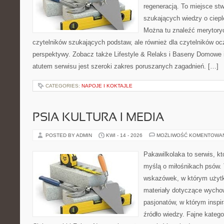
regeneracją. To miejsce st
szukających wiedzy o cieple
Można tu znaleźć merytoryc
czytelników szukających podstaw, ale również dla czytelników o
perspektywy. Zobacz także Lifestyle & Relaks i Baseny Domow
atutem serwisu jest szeroki zakres poruszanych zagadnień. […]
CATEGORIES:
NAPOJE I KOKTAJLE
PSIA KULTURA I MEDIA
POSTED BY ADMIN
KWI - 14 - 2026
MOŻLIWOŚĆ KOMENTOWA
Pakawilkolaka to serwis, kt
myślą o miłośnikach psów. 
wskazówek, w którym użytko
materiały dotyczące wychow
pasjonatów, w którym inspi
źródło wiedzy. Fajne katego