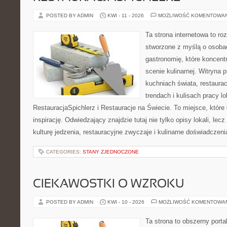
POSTED BY ADMIN
KWI - 11 - 2026
MOŻLIWOŚĆ KOMENTOWA
Ta strona internetowa to r
stworzone z myślą o osoba
gastronomię, które koncent
scenie kulinarnej. Witryna p
kuchniach świata, restaura
trendach i kulisach pracy lo
RestauracjaSpichlerz i Restauracje na Świecie. To miejsce, które
inspirację. Odwiedzający znajdzie tutaj nie tylko opisy lokali, lec
kulturę jedzenia, restauracyjne zwyczaje i kulinarne doświadczeni
CATEGORIES:
STANY ZJEDNOCZONE
CIEKAWOSTKI O WZROKU
POSTED BY ADMIN
KWI - 10 - 2026
MOŻLIWOŚĆ KOMENTOWA
Ta strona to obszerny port