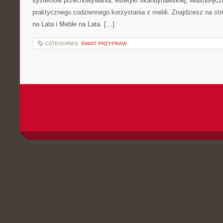
systemów przechowywania, estetyki skandynawskiej, własnoręcz
praktycznego codziennego korzystania z mebli. Znajdziesz na stro
na Lata i Meble na Lata. […]
CATEGORIES:
ŚWIAT PRZYPRAW