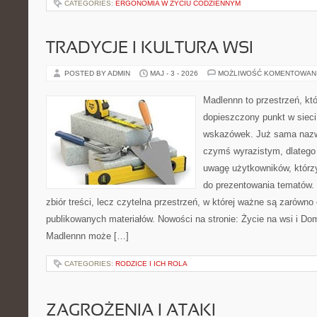
CATEGORIES:
ERGONOMIA W ŻYCIU CODZIENNYM
TRADYCJE I KULTURA WSI
POSTED BY ADMIN
MAJ - 3 - 2026
MOŻLIWOŚĆ KOMENTOWAN
Madlennn to przestrzeń, kt
dopieszczony punkt w sieci
wskazówek. Już sama nazwa
czymś wyrazistym, dlatego
uwagę użytkowników, którzy
do prezentowania tematów. 
zbiór treści, lecz czytelna przestrzeń, w której ważne są zarówno
publikowanych materiałów. Nowości na stronie: Życie na wsi i Do
Madlennn może […]
CATEGORIES:
RODZICE I ICH ROLA
ZAGROŻENIA I ATAKI