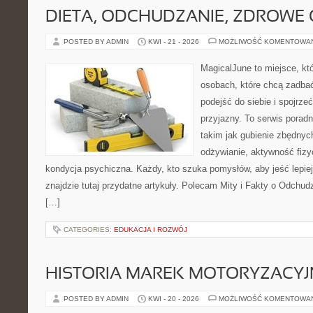
DIETA, ODCHUDZANIE, ZDROWE
POSTED BY ADMIN
KWI - 21 - 2026
MOŻLIWOŚĆ KOMENTOWA
MagicalJune to miejsce, kt
osobach, które chcą zadba
podejść do siebie i spojrz
przyjazny. To serwis pora
takim jak gubienie zbędny
odżywianie, aktywność fizy
kondycja psychiczna. Każdy, kto szuka pomysłów, aby jeść lepiej, 
znajdzie tutaj przydatne artykuły. Polecam Mity i Fakty o Odchu
[…]
CATEGORIES:
EDUKACJA I ROZWÓJ
HISTORIA MAREK MOTORYZACY
POSTED BY ADMIN
KWI - 20 - 2026
MOŻLIWOŚĆ KOMENTOWA