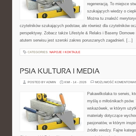
regeneracją. To miejsce st
szukających wiedzy o cieple
Można tu znaleźć merytoryc
czytelników szukających podstaw, ale również dla czytelników o
perspektywy. Zobacz także Lifestyle & Relaks i Baseny Domow
atutem serwisu jest szeroki zakres poruszanych zagadnień. […]
CATEGORIES:
NAPOJE I KOKTAJLE
PSIA KULTURA I MEDIA
POSTED BY ADMIN
KWI - 14 - 2026
MOŻLIWOŚĆ KOMENTOWA
Pakawilkolaka to serwis, kt
myślą o miłośnikach psów. 
wskazówek, w którym użytko
materiały dotyczące wychow
pasjonatów, w którym inspi
źródło wiedzy. Fajne katego