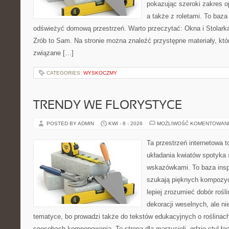
pokazując szeroki zakres o
a także z roletami. To baza
odświeżyć domową przestrzeń. Warto przeczytać: Okna i Stolarka
Zrób to Sam. Na stronie można znaleźć przystępne materiały, któ
związane […]
CATEGORIES:
WYSKOCZMY
TRENDY WE FLORYSTYCE
POSTED BY ADMIN
KWI - 8 - 2026
MOŻLIWOŚĆ KOMENTOWAN
Ta przestrzeń internetowa 
układania kwiatów spotyka 
wskazówkami. To baza inspir
szukają pięknych kompozyc
lepiej zrozumieć dobór rośl
dekoracji weselnych, ale ni
tematyce, bo prowadzi także do tekstów edukacyjnych o roślinach
sposobach komponowania. To strona dla marzycieli, gdzie styl łą