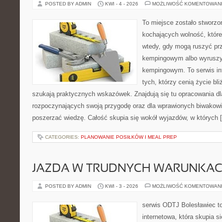
POSTED BY ADMIN
KWI - 4 - 2026
MOŻLIWOŚĆ KOMENTOWAN
To miejsce zostało stworz
kochających wolność, które 
wtedy, gdy mogą ruszyć prz
kempingowym albo wyruszy
kempingowym. To serwis in
tych, którzy cenią życie bli
szukają praktycznych wskazówek. Znajdują się tu opracowania dl
rozpoczynających swoją przygodę oraz dla wprawionych biwakowi
poszerzać wiedzę. Całość skupia się wokół wyjazdów, w których 
CATEGORIES:
PLANOWANIE POSIŁKÓW I MEAL PREP
JAZDA W TRUDNYCH WARUNKA
POSTED BY ADMIN
KWI - 3 - 2026
MOŻLIWOŚĆ KOMENTOWAN
serwis ODTJ Bolesławiec to
internetowa, która skupia s