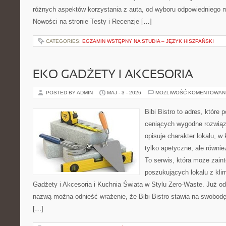
różnych aspektów korzystania z auta, od wyboru odpowiedniego m
Nowości na stronie Testy i Recenzje […]
CATEGORIES:
EGZAMIN WSTĘPNY NA STUDIA – JĘZYK HISZPAŃSKI
EKO GADŻETY I AKCESORIA
POSTED BY ADMIN
MAJ - 3 - 2026
MOŻLIWOŚĆ KOMENTOWAN
Bibi Bistro to adres, które
ceniących wygodne rozwiąza
opisuje charakter lokalu, w
tylko apetyczne, ale równi
To serwis, która może zain
poszukujących lokalu z kl
Gadżety i Akcesoria i Kuchnia Świata w Stylu Zero-Waste. Już o
nazwą można odnieść wrażenie, że Bibi Bistro stawia na swobodę
[…]