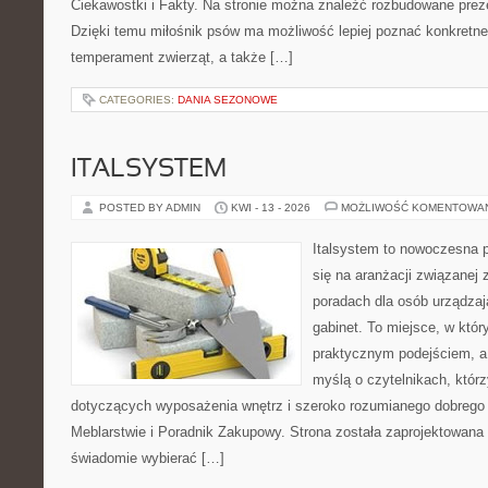
Ciekawostki i Fakty. Na stronie można znaleźć rozbudowane preze
Dzięki temu miłośnik psów ma możliwość lepiej poznać konkretne
temperament zwierząt, a także […]
CATEGORIES:
DANIA SEZONOWE
ITALSYSTEM
POSTED BY ADMIN
KWI - 13 - 2026
MOŻLIWOŚĆ KOMENTOWA
Italsystem to nowoczesna pl
się na aranżacji związanej
poradach dla osób urządzaj
gabinet. To miejsce, w któr
praktycznym podejściem, a
myślą o czytelnikach, którz
dotyczących wyposażenia wnętrz i szeroko rozumianego dobrego 
Meblarstwie i Poradnik Zakupowy. Strona została zaprojektowana 
świadomie wybierać […]