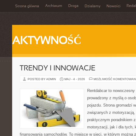
Archiwum
Droga
Reda
Strona główna
Działamy
Nowości
AKTYWNOŚĆ
TRENDY I INNOWACJE
POSTED BY ADMIN
MAJ - 4 - 2026
MOŻLIWOŚĆ KOMENTOWAN
Rentdabcar to nowoczesny 
prowadzony z myślą o osob
pojazdu. Strona gromadzi 
związanych z motoryzacją,
praktycznym poradnikiem z
motoryzacji, jak i dla tych,
finansowania samochodów. To miejsce w sieci, w którym można 