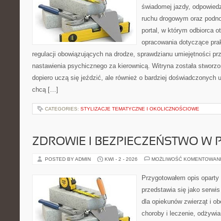
świadomej jazdy, odpowied
ruchu drogowym oraz podno
portal, w którym odbiorca 
opracowania dotyczące prak
regulacji obowiązujących na drodze, sprawdzianu umiejętności pr
nastawienia psychicznego za kierownicą. Witryna została stworzo
dopiero uczą się jeździć, ale również o bardziej doświadczonych 
chcą […]
CATEGORIES:
STYLIZACJE TEMATYCZNE I OKOLICZNOŚCIOWE
ZDROWIE I BEZPIECZEŃSTWO W
POSTED BY ADMIN
KWI - 2 - 2026
MOŻLIWOŚĆ KOMENTOWAN
Przygotowałem opis oparty 
przedstawia się jako serwis
dla opiekunów zwierząt i ob
choroby i leczenie, odżywia