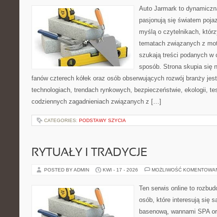
Auto Jarmark to dynamiczna
pasjonują się światem poja
myślą o czytelnikach, któr
tematach związanych z mot
szukają treści podanych w 
sposób. Strona skupia się 
fanów czterech kółek oraz osób obserwujących rozwój branży jes
technologiach, trendach rynkowych, bezpieczeństwie, ekologii, t
codziennych zagadnieniach związanych z […]
CATEGORIES:
PODSTAWY SZYCIA
RYTUAŁY I TRADYCJE
POSTED BY ADMIN
KWI - 17 - 2026
MOŻLIWOŚĆ KOMENTOWA
Ten serwis online to rozbud
osób, które interesują się 
basenową, wannami SPA or