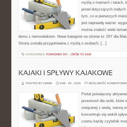
myślą o mamach i tatach, 
porad dotyczących małych d
tym, co w pierwszych miesi
jest naprawdę ważne: wygod
można znaleźć wiele temat
domu z niemowlakiem. Nowe kategorie na stronie to: DIY dla Mal
Strona została przygotowana z myślą o osobach, […]
CATEGORIES:
PORADNIKI DIY – ZRÓB TO SAM
KAJAKI I SPŁYWY KAJAKOWE
POSTED BY ADMIN
KWI - 29 - 2026
MOŻLIWOŚĆ KOMENTOWA
Portal poświęcony aktywne
przestrzeń dla osób, które
związanej z wodą, naturą o
koncentruje się wokół spły
czemu każdy czytelnik moż