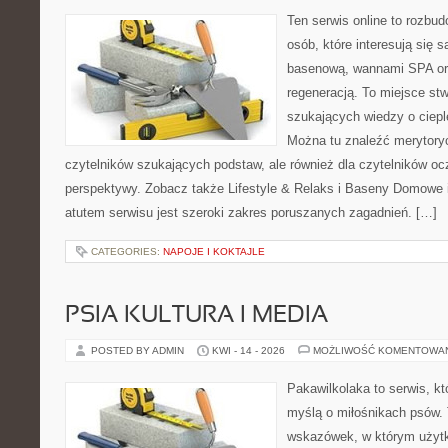
Ten serwis online to rozbud
osób, które interesują się 
basenową, wannami SPA or
regeneracją. To miejsce st
szukających wiedzy o cieple
Można tu znaleźć merytoryc
czytelników szukających podstaw, ale również dla czytelników o
perspektywy. Zobacz także Lifestyle & Relaks i Baseny Domow
atutem serwisu jest szeroki zakres poruszanych zagadnień. […]
CATEGORIES:
NAPOJE I KOKTAJLE
PSIA KULTURA I MEDIA
POSTED BY ADMIN
KWI - 14 - 2026
MOŻLIWOŚĆ KOMENTOWA
Pakawilkolaka to serwis, kt
myślą o miłośnikach psów. 
wskazówek, w którym użytko