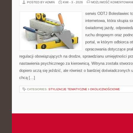
POSTED BY ADMIN
KWI - 3 - 2026
MOŻLIWOŚĆ KOMENTOWAN
serwis ODTJ Bolesławiec to
internetowa, która skupia s
świadomej jazdy, odpowied
ruchu drogowym oraz podno
portal, w którym odbiorca 
opracowania dotyczące prak
regulacji obowiązujących na drodze, sprawdzianu umiejętności pr
nastawienia psychicznego za kierownicą. Witryna została stworzo
dopiero uczą się jeździć, ale również o bardziej doświadczonych 
chcą […]
CATEGORIES:
STYLIZACJE TEMATYCZNE I OKOLICZNOŚCIOWE