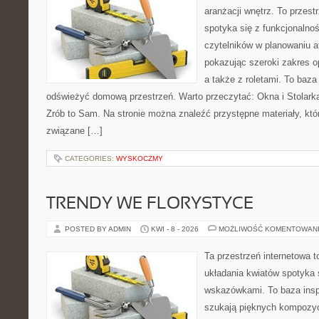
aranżacji wnętrz. To przest
spotyka się z funkcjonalno
czytelników w planowaniu a
pokazując szeroki zakres o
a także z roletami. To baza
odświeżyć domową przestrzeń. Warto przeczytać: Okna i Stolarka
Zrób to Sam. Na stronie można znaleźć przystępne materiały, któ
związane […]
CATEGORIES:
WYSKOCZMY
TRENDY WE FLORYSTYCE
POSTED BY ADMIN
KWI - 8 - 2026
MOŻLIWOŚĆ KOMENTOWAN
Ta przestrzeń internetowa 
układania kwiatów spotyka 
wskazówkami. To baza inspir
szukają pięknych kompozyc