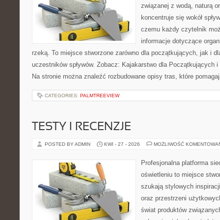
związanej z wodą, naturą o
koncentruje się wokół spły
czemu każdy czytelnik moż
informacje dotyczące organ
rzeką. To miejsce stworzone zarówno dla początkujących, jak i 
uczestników spływów. Zobacz: Kajakarstwo dla Początkujących i
Na stronie można znaleźć rozbudowane opisy tras, które pomagaj
CATEGORIES:
PALMTREEVIEW
TESTY I RECENZJE
POSTED BY ADMIN
KWI - 27 - 2026
MOŻLIWOŚĆ KOMENTOWA
Profesjonalna platforma si
oświetleniu to miejsce stwo
szukają stylowych inspiracj
oraz przestrzeni użytkowyc
świat produktów związanych