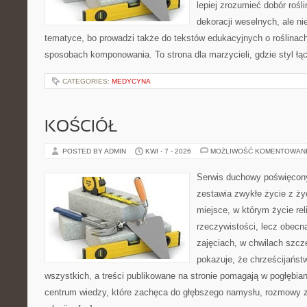
lepiej zrozumieć dobór rośl
dekoracji weselnych, ale ni
tematyce, bo prowadzi także do tekstów edukacyjnych o roślinach
sposobach komponowania. To strona dla marzycieli, gdzie styl łą
CATEGORIES:
MEDYCYNA
KOŚCIÓŁ
POSTED BY ADMIN
KWI - 7 - 2026
MOŻLIWOŚĆ KOMENTOWAN
Serwis duchowy poświęcony
zestawia zwykłe życie z ż
miejsce, w którym życie rel
rzeczywistości, lecz obecn
zajęciach, w chwilach szczę
pokazuje, że chrześcijańst
wszystkich, a treści publikowane na stronie pomagają w pogłębia
centrum wiedzy, które zachęca do głębszego namysłu, rozmowy 