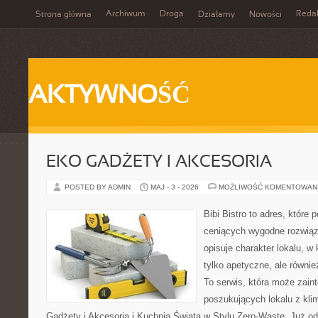
Archiwum
Droga
Reda
Strona główna
Działamy
Nowości
AKTYWNOŚĆ
EKO GADŻETY I AKCESORIA
POSTED BY ADMIN
MAJ - 3 - 2026
MOŻLIWOŚĆ KOMENTOWAN
Bibi Bistro to adres, które
ceniących wygodne rozwiąza
opisuje charakter lokalu, w
tylko apetyczne, ale równi
To serwis, która może zain
poszukujących lokalu z kl
Gadżety i Akcesoria i Kuchnia Świata w Stylu Zero-Waste. Już o