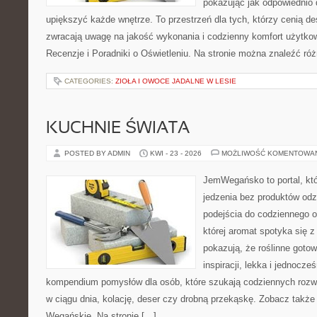
pokazując jak odpowiednio 
upiększyć każde wnętrze. To przestrzeń dla tych, którzy cenią de
zwracają uwagę na jakość wykonania i codzienny komfort użytkow
Recenzje i Poradniki o Oświetleniu. Na stronie można znaleźć ró
CATEGORIES:
ZIOŁA I OWOCE JADALNE W LESIE
KUCHNIE ŚWIATA
POSTED BY ADMIN
KWI - 23 - 2026
MOŻLIWOŚĆ KOMENTOWA
JemWegańsko to portal, któ
jedzenia bez produktów od
podejścia do codziennego o
której aromat spotyka się z
pokazują, że roślinne goto
inspiracji, lekka i jednocz
kompendium pomysłów dla osób, które szukają codziennych rozwi
w ciągu dnia, kolację, deser czy drobną przekąskę. Zobacz także
Wegańskie. Na stronie […]