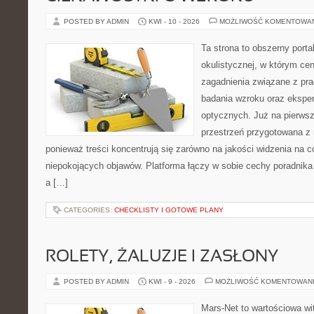
POSTED BY ADMIN
KWI - 10 - 2026
MOŻLIWOŚĆ KOMENTOWA
Ta strona to obszerny port
okulistycznej, w którym cen
zagadnienia związane z prac
badania wzroku oraz eksper
optycznych. Już na pierwszy
przestrzeń przygotowana z 
ponieważ treści koncentrują się zarówno na jakości widzenia na c
niepokojących objawów. Platforma łączy w sobie cechy poradnika 
a […]
CATEGORIES:
CHECKLISTY I GOTOWE PLANY
ROLETY, ŻALUZJE I ZASŁONY
POSTED BY ADMIN
KWI - 9 - 2026
MOŻLIWOŚĆ KOMENTOWAN
Mars-Net to wartościowa wit