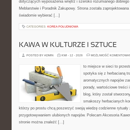
dotyczących wyposażenia wnętrz i szeroko rozumianego dobrego 
Meblarstwie i Poradnik Zakupowy. Strona została zaprojektowana 
świadomie wybierać […]
CATEGORIES:
KOREA POŁUDNIOWA
KAWA W KULTURZE I SZTUCE
POSTED BY ADMIN
KWI - 12 - 2026
MOŻLIWOŚĆ KOMENTOWA
to miejsce w sieci to przes
spotyka się z herbacianą tr
aromatycznych napojów zam
porady, wartościowe treści 
blog, który został stworzon
smakoszy herbacianych kom
którzy po prostu chcą poszerzyć swoją wiedzę codzienne rytuały
przygotowywaniem ulubionych napojów. Polecam Akcesoria Kawo
stronie można znaleźć […]