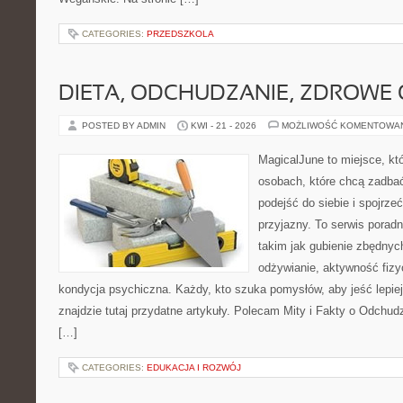
CATEGORIES:
PRZEDSZKOLA
DIETA, ODCHUDZANIE, ZDROWE
POSTED BY ADMIN
KWI - 21 - 2026
MOŻLIWOŚĆ KOMENTOWA
MagicalJune to miejsce, kt
osobach, które chcą zadba
podejść do siebie i spojrz
przyjazny. To serwis pora
takim jak gubienie zbędny
odżywianie, aktywność fizy
kondycja psychiczna. Każdy, kto szuka pomysłów, aby jeść lepiej, 
znajdzie tutaj przydatne artykuły. Polecam Mity i Fakty o Odchu
[…]
CATEGORIES:
EDUKACJA I ROZWÓJ