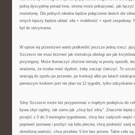
jedną dyscyplinę ponad inne, strona może pokazywać, jak łączyć
monotonię. Dla jednych idealne będzie połączenie dwóch dni siłow
innych lepszy będzie układ: siła + mobilność + sport zespołowy. N
był do utrzymania.
W opisie tej przestrzeni warto podkreślić jeszcze jedną rzecz: jęz
Szczecin nie musi brzmieć jak instrukcja obsługi ani jak krzykli
przystępny. Może tłumaczyć złożone tematy w prosty sposób, be
wrażenia, że trzeba mieć dyplom, żeby zacząć ćwiczyć. To szcze
wracają do sportu po przerwie, po kontuzji albo po latach siedzące
pierwszym krokiem jest nie plan na 12 tygodni, tylko odzyskanie wi
Silny Szczecin może też przypominać o mądrym podejściu do cel
bywa zbyt ogólny, tak samo jak „chcę być silny”. Znacznie lepiej d
przejść z 0 do 3 treningów tygodniowo, chcę bez zadyszki wejść n
poprawić postawę i pozbyć się bólu pleców, chcę podnieść swój 
określoną wartość, chcę przebiec 5 km bez przerw. Takie cele są