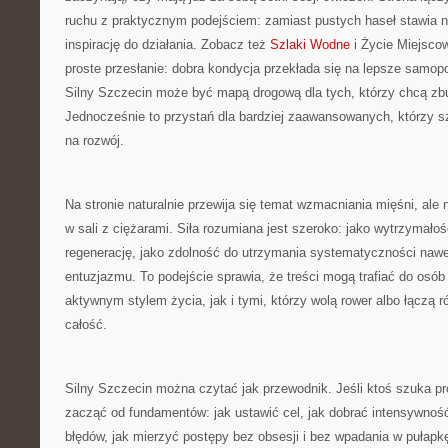
ruchu z praktycznym podejściem: zamiast pustych haseł stawia n
inspirację do działania. Zobacz też
Szlaki Wodne
i Życie Miejscow
proste przesłanie: dobra kondycja przekłada się na lepsze samo
Silny Szczecin może być mapą drogową dla tych, którzy chcą zb
Jednocześnie to przystań dla bardziej zaawansowanych, którzy 
na rozwój.
Na stronie naturalnie przewija się temat wzmacniania mięśni, ale
w sali z ciężarami. Siła rozumiana jest szeroko: jako wytrzymało
regenerację, jako zdolność do utrzymania systematyczności nawe
entuzjazmu. To podejście sprawia, że treści mogą trafiać do osób
aktywnym stylem życia, jak i tymi, którzy wolą rower albo łączą 
całość.
Silny Szczecin można czytać jak przewodnik. Jeśli ktoś szuka p
zacząć od fundamentów: jak ustawić cel, jak dobrać intensywnoś
błędów, jak mierzyć postępy bez obsesji i bez wpadania w pułapkę