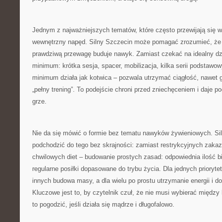
Jednym z najważniejszych tematów, które często przewijają się w 
wewnętrzny napęd. Silny Szczecin może pomagać zrozumieć, że 
prawdziwą przewagę buduje nawyk. Zamiast czekać na idealny dzi
minimum: krótka sesja, spacer, mobilizacja, kilka serii podstawo
minimum działa jak kotwica – pozwala utrzymać ciągłość, nawet
„pełny trening”. To podejście chroni przed zniechęceniem i daje po
grze.
Nie da się mówić o formie bez tematu nawyków żywieniowych. S
podchodzić do tego bez skrajności: zamiast restrykcyjnych zaka
chwilowych diet – budowanie prostych zasad: odpowiednia ilość b
regularne posiłki dopasowane do trybu życia. Dla jednych prioryte
innych budowa masy, a dla wielu po prostu utrzymanie energii i 
Kluczowe jest to, by czytelnik czuł, że nie musi wybierać między
to pogodzić, jeśli działa się mądrze i długofalowo.