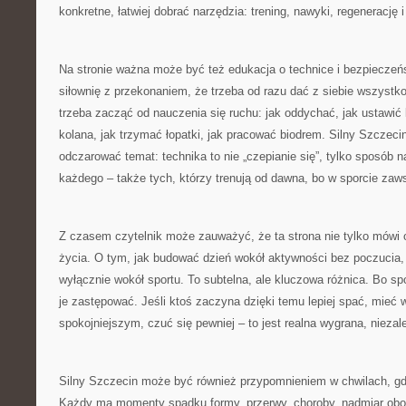
konkretne, łatwiej dobrać narzędzia: trening, nawyki, regenerację 
Na stronie ważna może być też edukacja o technice i bezpieczeńs
siłownię z przekonaniem, że trzeba od razu dać z siebie wszyst
trzeba zacząć od nauczenia się ruchu: jak oddychać, jak ustawić 
kolana, jak trzymać łopatki, jak pracować biodrem. Silny Szcze
odczarować temat: technika to nie „czepianie się”, tylko sposób na
każdego – także tych, którzy trenują od dawna, bo w sporcie zaw
Z czasem czytelnik może zauważyć, że ta strona nie tylko mówi o
życia. O tym, jak budować dzień wokół aktywności bez poczucia,
wyłącznie wokół sportu. To subtelna, ale kluczowa różnica. Bo sp
je zastępować. Jeśli ktoś zaczyna dzięki temu lepiej spać, mieć w
spokojniejszym, czuć się pewniej – to jest realna wygrana, niezale
Silny Szczecin może być również przypomnieniem w chwilach, gd
Każdy ma momenty spadku formy, przerwy, choroby, nadmiar obo