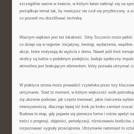
szczególnie ważne w świecie, w którym łatwo natknąć się na spr
porządkuje temat tak, by nowicjusz nie czuł się przytłoczony, a
co pozwoli mu doszlifować technikę.
Ważnym wątkiem jest też lokalność. Silny Szczecin może pełnić r
co dzieje się w regionie: inicjatywy, treningi, wydarzenia, wspóln
akcje, które motywują do wyjścia z domu. Nawet jeśli ktoś trenuj
okolicy są ludzie o podobnym podejściu, buduje społeczny impuls.
atmosfera jest brakującym elementem, który pozwala utrzymać cią
W praktyce strona może prowadzić czytelnika przez trzy kluczowe
utrzymanie. Start to moment, w którym większość osób potrzebuje
się ułożenie podstaw: jak często trenować, jakie ćwiczenia wybier
intensywnością, dlaczego lepiej iść krok po kroku zamiast rzucać
Budowa to etap, gdy pojawia się pierwsza forma i rośnie apetyt na
treści o progresji, objętości, periodyzacji, różnicowaniu bodźców, 
rozpoznawać sygnały przeciążenia. Utrzymanie natomiast to sztuk