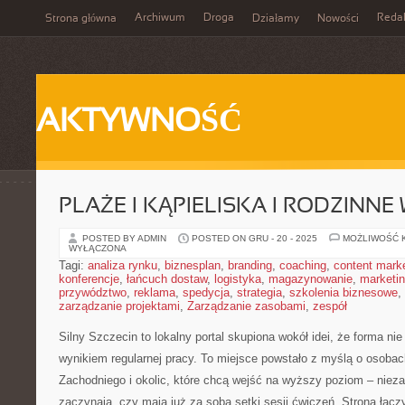
Archiwum
Droga
Reda
Strona główna
Działamy
Nowości
AKTYWNOŚĆ
PLAŻE I KĄPIELISKA I RODZINNE
POSTED BY ADMIN
POSTED ON GRU - 20 - 2025
MOŻLIWOŚĆ 
WYŁĄCZONA
Tagi:
analiza rynku
,
biznesplan
,
branding
,
coaching
,
content mark
konferencje
,
łańcuch dostaw
,
logistyka
,
magazynowanie
,
marketi
przywództwo
,
reklama
,
spedycja
,
strategia
,
szkolenia biznesowe
,
zarządzanie projektami
,
Zarządzanie zasobami
,
zespół
Silny Szczecin to lokalny portal skupiona wokół idei, że forma nie
wynikiem regularnej pracy. To miejsce powstało z myślą o osobac
Zachodniego i okolic, które chcą wejść na wyższy poziom – nieza
zaczynają, czy mają już za sobą setki sesji ćwiczeń. Strona łącz