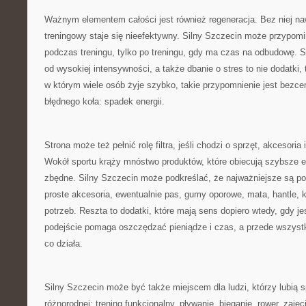
Ważnym elementem całości jest również regeneracja. Bez niej na
treningowy staje się nieefektywny. Silny Szczecin może przypomin
podczas treningu, tylko po treningu, gdy ma czas na odbudowę. S
od wysokiej intensywności, a także dbanie o stres to nie dodatki,
w którym wiele osób żyje szybko, takie przypomnienie jest bezc
błędnego koła: spadek energii.
Strona może też pełnić rolę filtra, jeśli chodzi o sprzęt, akcesoria
Wokół sportu krąży mnóstwo produktów, które obiecują szybsze e
zbędne. Silny Szczecin może podkreślać, że najważniejsze są p
proste akcesoria, ewentualnie pas, gumy oporowe, mata, hantle, ke
potrzeb. Reszta to dodatki, które mają sens dopiero wtedy, gdy jes
podejście pomaga oszczędzać pieniądze i czas, a przede wszyst
co działa.
Silny Szczecin może być także miejscem dla ludzi, którzy lubią sp
różnorodnej: trening funkcjonalny, pływanie, bieganie, rower, zaj