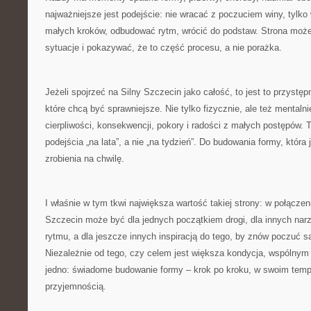
najważniejsze jest podejście: nie wracać z poczuciem winy, tylk
małych kroków, odbudować rytm, wrócić do podstaw. Strona może
sytuacje i pokazywać, że to część procesu, a nie porażka.
Jeżeli spojrzeć na Silny Szczecin jako całość, to jest to przystę
które chcą być sprawniejsze. Nie tylko fizycznie, ale też mentalni
cierpliwości, konsekwencji, pokory i radości z małych postępów. 
podejścia „na lata”, a nie „na tydzień”. Do budowania formy, która 
zrobienia na chwilę.
I właśnie w tym tkwi największa wartość takiej strony: w połączeniu
Szczecin może być dla jednych początkiem drogi, dla innych nar
rytmu, a dla jeszcze innych inspiracją do tego, by znów poczuć s
Niezależnie od tego, czy celem jest większa kondycja, wspólny
jedno: świadome budowanie formy – krok po kroku, w swoim tempi
przyjemnością.