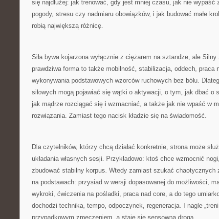
się najdłużej: jak trenować, gdy jest mniej czasu, jak nie wypaść
pogody, stresu czy nadmiaru obowiązków, i jak budować małe krok
robią największą różnicę.
Siła bywa kojarzona wyłącznie z ciężarem na sztandze, ale Siln
prawdziwa forma to także mobilność, stabilizacja, oddech, praca 
wykonywania podstawowych wzorców ruchowych bez bólu. Dlatego
siłowych mogą pojawiać się wątki o aktywacji, o tym, jak dbać o s
jak mądrze rozciągać się i wzmacniać, a także jak nie wpaść w 
rozwiązania. Zamiast tego nacisk kładzie się na świadomość.
Dla czytelników, którzy chcą działać konkretnie, strona może sł
układania własnych sesji. Przykładowo: ktoś chce wzmocnić nogi,
zbudować stabilny korpus. Wtedy zamiast szukać chaotycznych 
na podstawach: przysiad w wersji dopasowanej do możliwości, mar
wykroki, ćwiczenia na pośladki, praca nad core, a do tego umiark
dochodzi technika, tempo, odpoczynek, regeneracja. I nagle „treni
przypadkowym zmęczeniem, a staje się sensowną drogą.