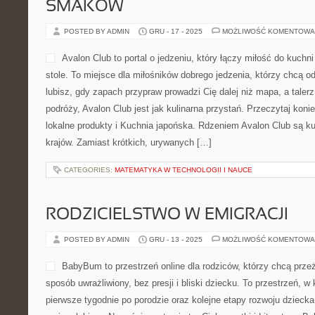
SMAKÓW
POSTED BY ADMIN
GRU - 17 - 2025
MOŻLIWOŚĆ KOMENTOWA
Avalon Club to portal o jedzeniu, który łączy miłość do kuch
stole. To miejsce dla miłośników dobrego jedzenia, którzy chcą o
lubisz, gdy zapach przypraw prowadzi Cię dalej niż mapa, a taler
podróży, Avalon Club jest jak kulinarna przystań. Przeczytaj kon
lokalne produkty i Kuchnia japońska. Rdzeniem Avalon Club są ku
krajów. Zamiast krótkich, urywanych […]
CATEGORIES:
MATEMATYKA W TECHNOLOGII I NAUCE
RODZICIELSTWO W EMIGRACJI
POSTED BY ADMIN
GRU - 13 - 2025
MOŻLIWOŚĆ KOMENTOWA
BabyBum to przestrzeń online dla rodziców, którzy chcą prze
sposób uwrażliwiony, bez presji i bliski dziecku. To przestrzeń, w
pierwsze tygodnie po porodzie oraz kolejne etapy rozwoju dzieck