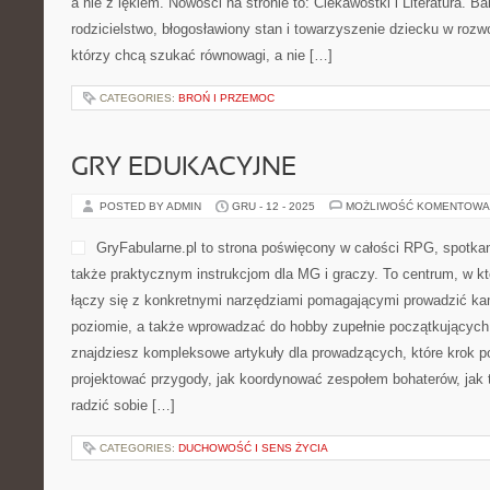
a nie z lękiem. Nowości na stronie to: Ciekawostki i Literatura
rodzicielstwo, błogosławiony stan i towarzyszenie dziecku w rozwo
którzy chcą szukać równowagi, a nie […]
CATEGORIES:
BROŃ I PRZEMOC
GRY EDUKACYJNE
POSTED BY ADMIN
GRU - 12 - 2025
MOŻLIWOŚĆ KOMENTOWA
GryFabularne.pl to strona poświęcony w całości RPG, spotkan
także praktycznym instrukcjom dla MG i graczy. To centrum, w kt
łączy się z konkretnymi narzędziami pomagającymi prowadzić 
poziomie, a także wprowadzać do hobby zupełnie początkujących
znajdziesz kompleksowe artykuły dla prowadzących, które krok po
projektować przygody, jak koordynować zespołem bohaterów, jak t
radzić sobie […]
CATEGORIES:
DUCHOWOŚĆ I SENS ŻYCIA