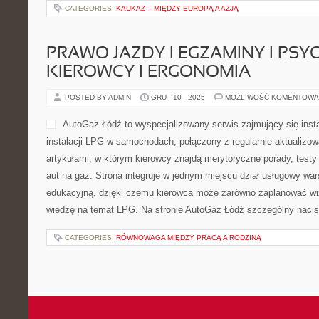
CATEGORIES:
KAUKAZ – MIĘDZY EUROPĄ A AZJĄ
PRAWO JAZDY I EGZAMINY I PS
KIEROWCY I ERGONOMIA
POSTED BY ADMIN
GRU - 10 - 2025
MOŻLIWOŚĆ KOMENTOWA
AutoGaz Łódź to wyspecjalizowany serwis zajmujący się inst
instalacji LPG w samochodach, połączony z regularnie aktualiz
artykułami, w którym kierowcy znajdą merytoryczne porady, testy 
aut na gaz. Strona integruje w jednym miejscu dział usługowy war
edukacyjną, dzięki czemu kierowca może zarówno zaplanować wiz
wiedzę na temat LPG. Na stronie AutoGaz Łódź szczególny nacis
CATEGORIES:
RÓWNOWAGA MIĘDZY PRACĄ A RODZINĄ