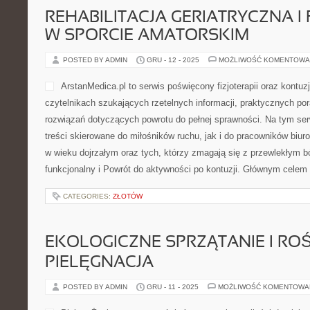
REHABILITACJA GERIATRYCZNA I 
W SPORCIE AMATORSKIM
POSTED BY ADMIN
GRU - 12 - 2025
MOŻLIWOŚĆ KOMENTOWA
ArstanMedica.pl to serwis poświęcony fizjoterapii oraz kontuz
czytelnikach szukających rzetelnych informacji, praktycznych po
rozwiązań dotyczących powrotu do pełnej sprawności. Na tym ser
treści skierowane do miłośników ruchu, jak i do pracowników biur
w wieku dojrzałym oraz tych, którzy zmagają się z przewlekłym b
funkcjonalny i Powrót do aktywności po kontuzji. Głównym celem
CATEGORIES:
ZŁOTÓW
EKOLOGICZNE SPRZĄTANIE I ROŚL
PIELĘGNACJA
POSTED BY ADMIN
GRU - 11 - 2025
MOŻLIWOŚĆ KOMENTOWA