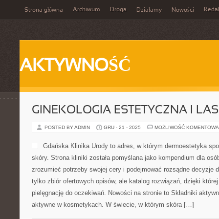
Archiwum
Droga
Reda
Strona główna
Działamy
Nowości
AKTYWNOŚĆ
GINEKOLOGIA ESTETYCZNA I LA
POSTED BY ADMIN
GRU - 21 - 2025
MOŻLIWOŚĆ KOMENTOWA
Gdańska Klinika Urody to adres, w którym dermoestetyka spo
skóry. Strona kliniki została pomyślana jako kompendium dla osób,
zrozumieć potrzeby swojej cery i podejmować rozsądne decyzje dot
tylko zbiór ofertowych opisów, ale katalog rozwiązań, dzięki które
pielęgnację do oczekiwań. Nowości na stronie to Składniki aktyw
aktywne w kosmetykach. W świecie, w którym skóra […]