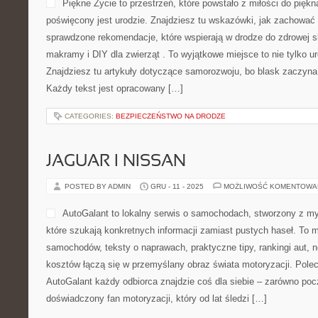
Piękne Życie to przestrzeń, które powstało z miłości do piękna
poświęcony jest urodzie. Znajdziesz tu wskazówki, jak zachować
sprawdzone rekomendacje, które wspierają w drodze do zdrowej 
makramy i DIY dla zwierząt . To wyjątkowe miejsce to nie tylko u
Znajdziesz tu artykuły dotyczące samorozwoju, bo blask zaczyna
Każdy tekst jest opracowany […]
CATEGORIES:
BEZPIECZEŃSTWO NA DRODZE
JAGUAR I NISSAN
POSTED BY ADMIN
GRU - 11 - 2025
MOŻLIWOŚĆ KOMENTOWA
AutoGalant to lokalny serwis o samochodach, stworzony z my
które szukają konkretnych informacji zamiast pustych haseł. To m
samochodów, teksty o naprawach, praktyczne tipy, rankingi aut, 
kosztów łączą się w przemyślany obraz świata motoryzacji. Polec
AutoGalant każdy odbiorca znajdzie coś dla siebie – zarówno pocz
doświadczony fan motoryzacji, który od lat śledzi […]