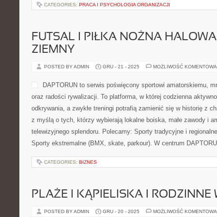
CATEGORIES:
PRACA I PSYCHOLOGIA ORGANIZACJI
FUTSAL I PIŁKA NOŻNA HALOWA 
ZIEMNY
POSTED BY ADMIN
GRU - 21 - 2025
MOŻLIWOŚĆ KOMENTOWA
DAPTORUN to serwis poświęcony sportowi amatorskiemu, m
oraz radości rywalizacji. To platforma, w której codzienna aktywn
odkrywania, a zwykłe treningi potrafią zamienić się w historię z 
z myślą o tych, którzy wybierają lokalne boiska, małe zawody i a
telewizyjnego splendoru. Polecamy: Sporty tradycyjne i regionalne 
Sporty ekstremalne (BMX, skate, parkour). W centrum DAPTORU
CATEGORIES:
BIZNES
PLAŻE I KĄPIELISKA I RODZINNE
POSTED BY ADMIN
GRU - 20 - 2025
MOŻLIWOŚĆ KOMENTOWA