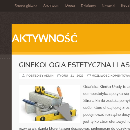
Archiwum
Droga
Reda
Strona główna
Działamy
Nowości
AKTYWNOŚĆ
GINEKOLOGIA ESTETYCZNA I LA
POSTED BY ADMIN
GRU - 21 - 2025
MOŻLIWOŚĆ KOMENTOWA
Gdańska Klinika Urody to a
dermoestetyka spotyka się 
Strona kliniki została pom
osób, które chcą lepiej zro
podejmować rozsądne decyzj
jest tylko zbiór ofertowych 
rozwiązań, dzięki której łatwiej dopasować pielęgnację do oczekiw