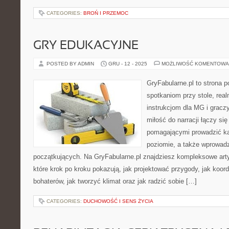
CATEGORIES:
BROŃ I PRZEMOC
GRY EDUKACYJNE
POSTED BY ADMIN
GRU - 12 - 2025
MOŻLIWOŚĆ KOMENTOWA
GryFabularne.pl to strona 
spotkaniom przy stole, re
instrukcjom dla MG i gracz
miłość do narracji łączy si
pomagającymi prowadzić 
poziomie, a także wprowad
początkujących. Na GryFabularne.pl znajdziesz kompleksowe art
które krok po kroku pokazują, jak projektować przygody, jak ko
bohaterów, jak tworzyć klimat oraz jak radzić sobie […]
CATEGORIES:
DUCHOWOŚĆ I SENS ŻYCIA