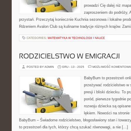
prowadzi Cię dalej niż mapa,
zaproszeniem do podróży, Av
przystań. Przeczytaj koniecznie Kuchnia sezonowa i lokalne prod
Rdzeniem Avalon Club są kulinarne tradycje różnych krajów. Zami
CATEGORIES:
MATEMATYKA W TECHNOLOGII I NAUCE
RODZICIELSTWO W EMIGRACJI
POSTED BY ADMIN
GRU - 13 - 2025
MOŻLIWOŚĆ KOMENTOWA
BabyBum to przestrzeń onli
przeżywać rodzicielstwo w 
presji i bliski dziecku. To 
poród, pierwsze tygodnie po
rozwoju dziecka są opisane
lękiem. Nowości na stronie t
BabyBum – Świadome rodzicielstwo, błogosławiony stan i towarz
to przestrzeń dla tych, którzy chcą szukać równowagi, a nie […]