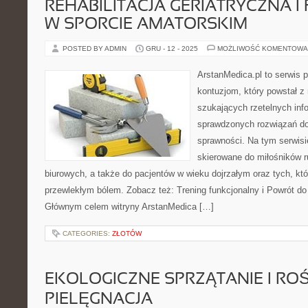
REHABILITACJA GERIATRYCZNA I 
W SPORCIE AMATORSKIM
POSTED BY ADMIN
GRU - 12 - 2025
MOŻLIWOŚĆ KOMENTOWA
ArstanMedica.pl to serwis p
kontuzjom, który powstał z
szukających rzetelnych info
sprawdzonych rozwiązań do
sprawności. Na tym serwisi
skierowane do miłośników r
biurowych, a także do pacjentów w wieku dojrzałym oraz tych, kt
przewlekłym bólem. Zobacz też: Trening funkcjonalny i Powrót do
Głównym celem witryny ArstanMedica […]
CATEGORIES:
ZŁOTÓW
EKOLOGICZNE SPRZĄTANIE I ROŚL
PIELĘGNACJA