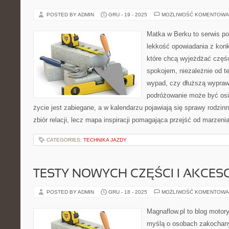
POSTED BY ADMIN
GRU - 19 - 2025
MOŻLIWOŚĆ KOMENTOWA
Matka w Berku to serwis po
lekkość opowiadania z konk
które chcą wyjeżdżać częśc
spokojem, niezależnie od te
wypad, czy dłuższą wypraw
podróżowanie może być osi
życie jest zabiegane, a w kalendarzu pojawiają się sprawy rodzinn
zbiór relacji, lecz mapa inspiracji pomagająca przejść od marzenia
CATEGORIES:
TECHNIKA JAZDY
TESTY NOWYCH CZĘŚCI I AKCES
POSTED BY ADMIN
GRU - 18 - 2025
MOŻLIWOŚĆ KOMENTOWA
Magnaflow.pl to blog motory
myślą o osobach zakochan