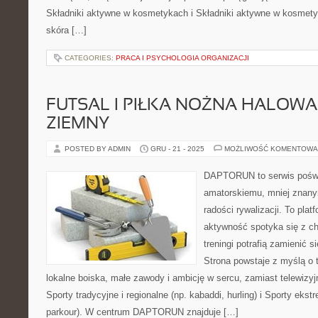
Składniki aktywne w kosmetykach i Składniki aktywne w kosmety
skóra […]
CATEGORIES:
PRACA I PSYCHOLOGIA ORGANIZACJI
FUTSAL I PIŁKA NOŻNA HALOWA 
ZIEMNY
POSTED BY ADMIN
GRU - 21 - 2025
MOŻLIWOŚĆ KOMENTOWA
DAPTORUN to serwis poświ
amatorskiemu, mniej znan
radości rywalizacji. To plat
aktywność spotyka się z ch
treningi potrafią zamienić s
Strona powstaje z myślą o t
lokalne boiska, małe zawody i ambicję w sercu, zamiast telewizy
Sporty tradycyjne i regionalne (np. kabaddi, hurling) i Sporty eks
parkour). W centrum DAPTORUN znajduje […]