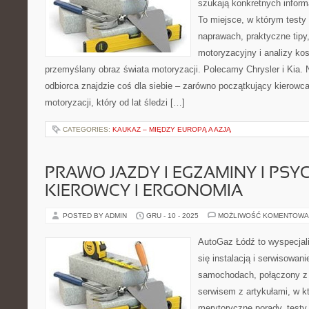
szukają konkretnych inform
To miejsce, w którym testy
naprawach, praktyczne tipy,
motoryzacyjny i analizy ko
przemyślany obraz świata motoryzacji. Polecamy Chrysler i Kia.
odbiorca znajdzie coś dla siebie – zarówno początkujący kierowca
motoryzacji, który od lat śledzi […]
CATEGORIES:
KAUKAZ – MIĘDZY EUROPĄ A AZJĄ
PRAWO JAZDY I EGZAMINY I PS
KIEROWCY I ERGONOMIA
POSTED BY ADMIN
GRU - 10 - 2025
MOŻLIWOŚĆ KOMENTOWA
AutoGaz Łódź to wyspecjal
się instalacją i serwisowan
samochodach, połączony z 
serwisem z artykułami, w k
merytoryczne porady, testy 