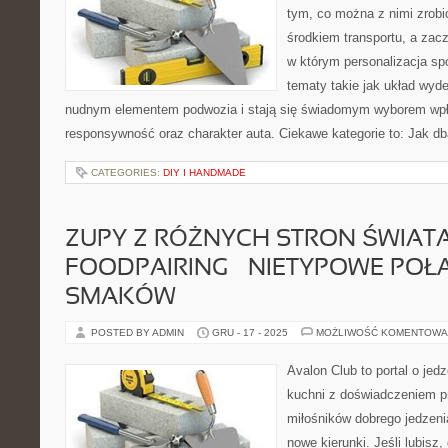
tym, co można z nimi zrobić
środkiem transportu, a zac
w którym personalizacja sp
tematy takie jak układ wyd
nudnym elementem podwozia i stają się świadomym wyborem wp
responsywność oraz charakter auta. Ciekawe kategorie to: Jak 
CATEGORIES:
DIY I HANDMADE
ZUPY Z RÓŻNYCH STRON ŚWIATA
FOODPAIRING – NIETYPOWE POŁ
SMAKÓW
POSTED BY ADMIN
GRU - 17 - 2025
MOŻLIWOŚĆ KOMENTOWA
Avalon Club to portal o jedz
kuchni z doświadczeniem pr
miłośników dobrego jedzeni
nowe kierunki. Jeśli lubisz