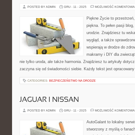
POSTED BY ADMIN
GRU - 11 - 2025
MOŻLIWOŚĆ KOMENTOWA
Piękne Życie to przestrzeń,
piękna. To pełen pasji blog
urodzie. Znajdziesz tu wsk
wygląd, a także sprawdzon
wspierają w drodze do zdro
makramy i DIY dla zwierząt
nie tylko uroda, ale także harmonia. Znajdziesz tu artykuły doty
zaczyna się od świadomości siebie. Każdy tekst jest opracowany
CATEGORIES:
BEZPIECZEŃSTWO NA DRODZE
JAGUAR I NISSAN
POSTED BY ADMIN
GRU - 11 - 2025
MOŻLIWOŚĆ KOMENTOWA
AutoGalant to lokalny serw
stworzony z myślą o fanach