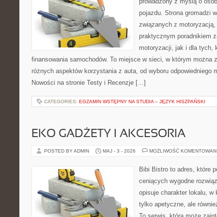
prowadzony z myślą o osob
pojazdu. Strona gromadzi 
związanych z motoryzacją,
praktycznym poradnikiem z
motoryzacji, jak i dla tych,
finansowania samochodów. To miejsce w sieci, w którym można 
różnych aspektów korzystania z auta, od wyboru odpowiedniego m
Nowości na stronie Testy i Recenzje […]
CATEGORIES:
EGZAMIN WSTĘPNY NA STUDIA – JĘZYK HISZPAŃSKI
EKO GADŻETY I AKCESORIA
POSTED BY ADMIN
MAJ - 3 - 2026
MOŻLIWOŚĆ KOMENTOWAN
Bibi Bistro to adres, które
ceniących wygodne rozwiąza
opisuje charakter lokalu, w
tylko apetyczne, ale równi
To serwis, która może zain