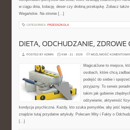
w ciągu dnia, kolację, deser czy drobną przekąskę. Zobacz także
Wegańskie. Na stronie […]
CATEGORIES:
PRZEDSZKOLA
DIETA, ODCHUDZANIE, ZDROWE
POSTED BY ADMIN
KWI - 21 - 2026
MOŻLIWOŚĆ KOMENTOWA
MagicalJune to miejsce, kt
osobach, które chcą zadba
podejść do siebie i spojrz
przyjazny. To serwis pora
takim jak gubienie zbędny
odżywianie, aktywność fizy
kondycja psychiczna. Każdy, kto szuka pomysłów, aby jeść lepiej, 
znajdzie tutaj przydatne artykuły. Polecam Mity i Fakty o Odchu
[…]