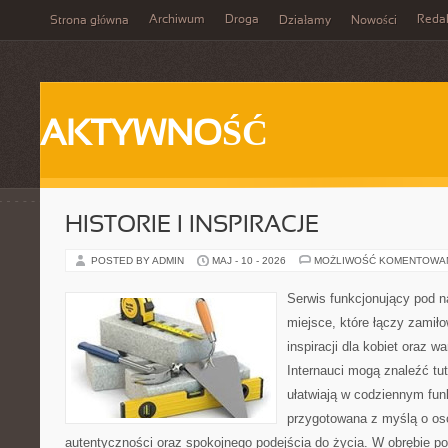
Archiwum
Droga
Reda
Strona główna
Działamy
Nowości
AKTYWNOŚĆ
HISTORIE I INSPIRACJE
POSTED BY ADMIN
MAJ - 10 - 2026
MOŻLIWOŚĆ KOMENTOWA
Serwis funkcjonujący pod 
miejsce, które łączy zamiło
inspiracji dla kobiet oraz 
Internauci mogą znaleźć tut
ułatwiają w codziennym fun
przygotowana z myślą o oso
autentyczności oraz spokojnego podejścia do życia. W obrębie p