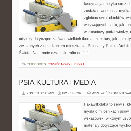
fascynacja spotyka się z d
została stworzona z myślą 
zgłębiać świat obiektów, wn
wpływających na to, jak fu
wartościowy portal wiedzy,
artykuły dotyczące zarówno wielkich ikon architektury, jak i prak
związanych z urządzaniem mieszkania. Polecamy Polska Architek
Świata. Na stronie czytelnik trafia do […]
CATEGORIES:
ROZWÓJ MOWY I JĘZYKA
PSIA KULTURA I MEDIA
POSTED BY ADMIN
KWI - 14 - 2026
MOŻLIWOŚĆ KOMENTOWA
Pakawilkolaka to serwis, kt
myślą o miłośnikach psów. 
wskazówek, w którym użytko
materiały dotyczące wychow