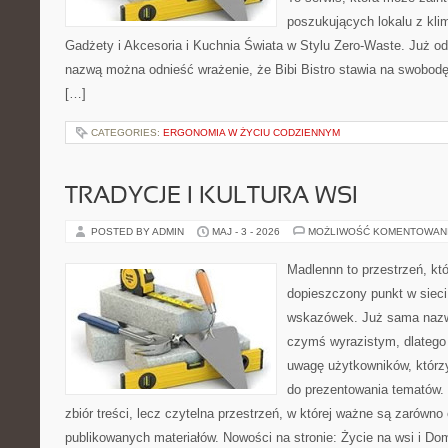
poszukujących lokalu z kl
Gadżety i Akcesoria i Kuchnia Świata w Stylu Zero-Waste. Już o
nazwą można odnieść wrażenie, że Bibi Bistro stawia na swobodę
[…]
CATEGORIES:
ERGONOMIA W ŻYCIU CODZIENNYM
TRADYCJE I KULTURA WSI
POSTED BY ADMIN
MAJ - 3 - 2026
MOŻLIWOŚĆ KOMENTOWAN
Madlennn to przestrzeń, kt
dopieszczony punkt w sieci
wskazówek. Już sama nazwa
czymś wyrazistym, dlatego
uwagę użytkowników, którzy
do prezentowania tematów. 
zbiór treści, lecz czytelna przestrzeń, w której ważne są zarówno
publikowanych materiałów. Nowości na stronie: Życie na wsi i Do