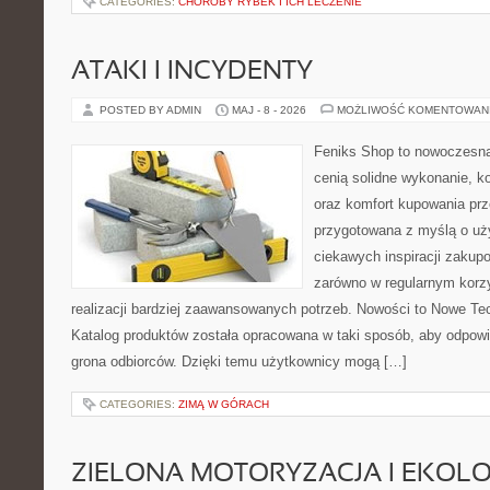
CATEGORIES:
CHOROBY RYBEK I ICH LECZENIE
ATAKI I INCYDENTY
POSTED BY ADMIN
MAJ - 8 - 2026
MOŻLIWOŚĆ KOMENTOWAN
Feniks Shop to nowoczesna 
cenią solidne wykonanie, k
oraz komfort kupowania prze
przygotowana z myślą o uż
ciekawych inspiracji zakup
zarówno w regularnym korzy
realizacji bardziej zaawansowanych potrzeb. Nowości to Nowe Tech
Katalog produktów została opracowana w taki sposób, aby odpow
grona odbiorców. Dzięki temu użytkownicy mogą […]
CATEGORIES:
ZIMĄ W GÓRACH
ZIELONA MOTORYZACJA I EKOLO