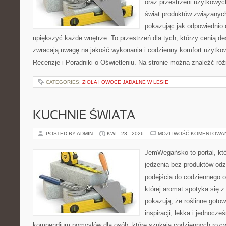
oraz przestrzeni użytkowyc
świat produktów związanych
pokazując jak odpowiednio 
upiększyć każde wnętrze. To przestrzeń dla tych, którzy cenią de
zwracają uwagę na jakość wykonania i codzienny komfort użytkow
Recenzje i Poradniki o Oświetleniu. Na stronie można znaleźć ró
CATEGORIES:
ZIOŁA I OWOCE JADALNE W LESIE
KUCHNIE ŚWIATA
POSTED BY ADMIN
KWI - 23 - 2026
MOŻLIWOŚĆ KOMENTOWA
JemWegańsko to portal, któ
jedzenia bez produktów od
podejścia do codziennego o
której aromat spotyka się z
pokazują, że roślinne goto
inspiracji, lekka i jednocz
kompendium pomysłów dla osób, które szukają codziennych rozwi