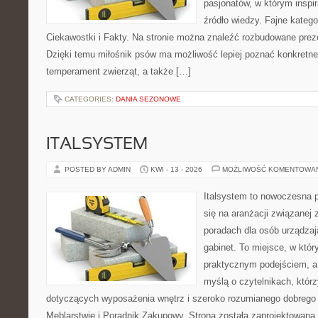
pasjonatów, w którym inspi
źródło wiedzy. Fajne katego
Ciekawostki i Fakty. Na stronie można znaleźć rozbudowane preze
Dzięki temu miłośnik psów ma możliwość lepiej poznać konkretne
temperament zwierząt, a także […]
CATEGORIES:
DANIA SEZONOWE
ITALSYSTEM
POSTED BY ADMIN
KWI - 13 - 2026
MOŻLIWOŚĆ KOMENTOWA
Italsystem to nowoczesna pl
się na aranżacji związanej
poradach dla osób urządzaj
gabinet. To miejsce, w któr
praktycznym podejściem, a
myślą o czytelnikach, którz
dotyczących wyposażenia wnętrz i szeroko rozumianego dobrego 
Meblarstwie i Poradnik Zakupowy. Strona została zaprojektowana 