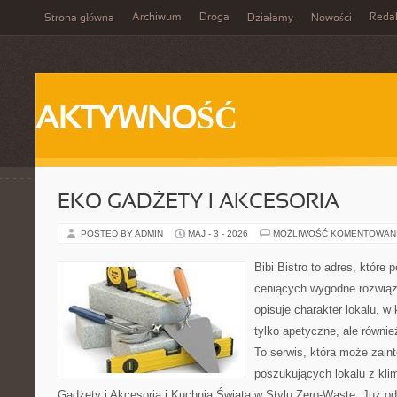
Archiwum
Droga
Reda
Strona główna
Działamy
Nowości
AKTYWNOŚĆ
EKO GADŻETY I AKCESORIA
POSTED BY ADMIN
MAJ - 3 - 2026
MOŻLIWOŚĆ KOMENTOWAN
Bibi Bistro to adres, które
ceniących wygodne rozwiąza
opisuje charakter lokalu, w
tylko apetyczne, ale równi
To serwis, która może zain
poszukujących lokalu z kl
Gadżety i Akcesoria i Kuchnia Świata w Stylu Zero-Waste. Już o