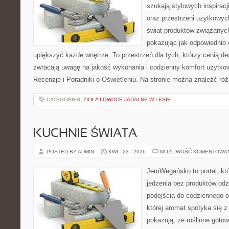
szukają stylowych inspiracj
oraz przestrzeni użytkowyc
świat produktów związanych
pokazując jak odpowiednio 
upiększyć każde wnętrze. To przestrzeń dla tych, którzy cenią de
zwracają uwagę na jakość wykonania i codzienny komfort użytkow
Recenzje i Poradniki o Oświetleniu. Na stronie można znaleźć ró
CATEGORIES:
ZIOŁA I OWOCE JADALNE W LESIE
KUCHNIE ŚWIATA
POSTED BY ADMIN
KWI - 23 - 2026
MOŻLIWOŚĆ KOMENTOWA
JemWegańsko to portal, któ
jedzenia bez produktów od
podejścia do codziennego o
której aromat spotyka się z
pokazują, że roślinne goto