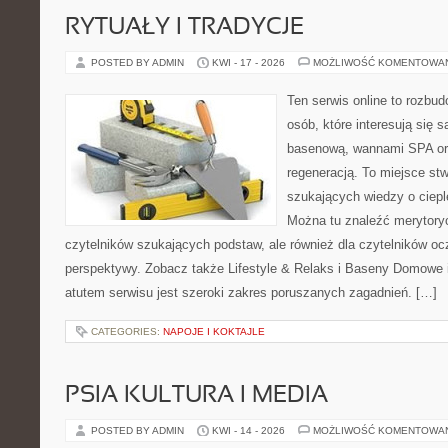
RYTUAŁY I TRADYCJE
POSTED BY ADMIN
KWI - 17 - 2026
MOŻLIWOŚĆ KOMENTOWA
Ten serwis online to rozbud
osób, które interesują się 
basenową, wannami SPA or
regeneracją. To miejsce st
szukających wiedzy o cieple
Można tu znaleźć merytoryc
czytelników szukających podstaw, ale również dla czytelników o
perspektywy. Zobacz także Lifestyle & Relaks i Baseny Domow
atutem serwisu jest szeroki zakres poruszanych zagadnień. […]
CATEGORIES:
NAPOJE I KOKTAJLE
PSIA KULTURA I MEDIA
POSTED BY ADMIN
KWI - 14 - 2026
MOŻLIWOŚĆ KOMENTOWA