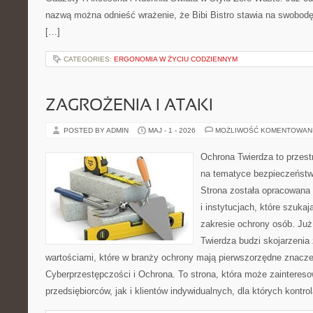
nazwą można odnieść wrażenie, że Bibi Bistro stawia na swobodę
[…]
CATEGORIES:
ERGONOMIA W ŻYCIU CODZIENNYM
ZAGROŻENIA I ATAKI
POSTED BY ADMIN
MAJ - 1 - 2026
MOŻLIWOŚĆ KOMENTOWAN
Ochrona Twierdza to przestr
na tematyce bezpieczeństw
Strona została opracowana 
i instytucjach, które szuka
zakresie ochrony osób. J
Twierdza budzi skojarzenia z
wartościami, które w branży ochrony mają pierwszorzędne znacze
Cyberprzestępczości i Ochrona. To strona, która może zainteres
przedsiębiorców, jak i klientów indywidualnych, dla których kontrol