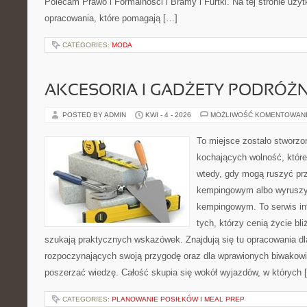
Polecam Prawo i Formalności i Bramy i Furtki. Na tej stronie uży
opracowania, które pomagają […]
CATEGORIES:
MODA
AKCESORIA I GADŻETY PODRÓŻN
POSTED BY ADMIN
KWI - 4 - 2026
MOŻLIWOŚĆ KOMENTOWAN
To miejsce zostało stworz
kochających wolność, które 
wtedy, gdy mogą ruszyć prz
kempingowym albo wyruszy
kempingowym. To serwis in
tych, którzy cenią życie bli
szukają praktycznych wskazówek. Znajdują się tu opracowania dl
rozpoczynających swoją przygodę oraz dla wprawionych biwakowi
poszerzać wiedzę. Całość skupia się wokół wyjazdów, w których 
CATEGORIES:
PLANOWANIE POSIŁKÓW I MEAL PREP