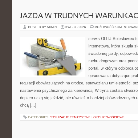
JAZDA W TRUDNYCH WARUNKA
POSTED BY ADMIN
KWI - 3 - 2026
MOŻLIWOŚĆ KOMENTOWAN
serwis ODTJ Bolesławiec to
internetowa, która skupia s
świadomej jazdy, odpowied
ruchu drogowym oraz podno
portal, w którym odbiorca 
opracowania dotyczące prak
regulacji obowiązujących na drodze, sprawdzianu umiejętności pr
nastawienia psychicznego za kierownicą. Witryna została stworzo
dopiero uczą się jeździć, ale również o bardziej doświadczonych 
chcą […]
CATEGORIES:
STYLIZACJE TEMATYCZNE I OKOLICZNOŚCIOWE