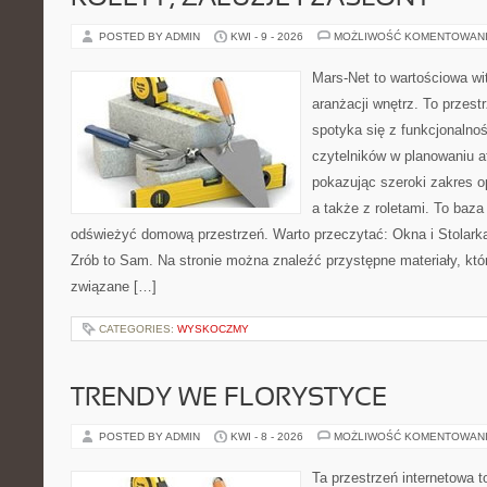
POSTED BY ADMIN
KWI - 9 - 2026
MOŻLIWOŚĆ KOMENTOWAN
Mars-Net to wartościowa wit
aranżacji wnętrz. To przest
spotyka się z funkcjonalno
czytelników w planowaniu a
pokazując szeroki zakres o
a także z roletami. To baza
odświeżyć domową przestrzeń. Warto przeczytać: Okna i Stolarka
Zrób to Sam. Na stronie można znaleźć przystępne materiały, któ
związane […]
CATEGORIES:
WYSKOCZMY
TRENDY WE FLORYSTYCE
POSTED BY ADMIN
KWI - 8 - 2026
MOŻLIWOŚĆ KOMENTOWAN
Ta przestrzeń internetowa 