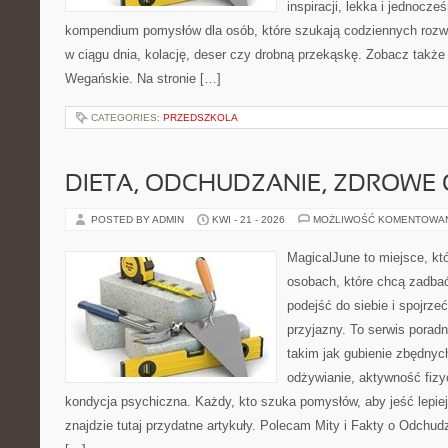
inspiracji, lekka i jednocz
kompendium pomysłów dla osób, które szukają codziennych rozwi
w ciągu dnia, kolację, deser czy drobną przekąskę. Zobacz także
Wegańskie. Na stronie […]
CATEGORIES:
PRZEDSZKOLA
DIETA, ODCHUDZANIE, ZDROWE
POSTED BY ADMIN
KWI - 21 - 2026
MOŻLIWOŚĆ KOMENTOWA
MagicalJune to miejsce, kt
osobach, które chcą zadba
podejść do siebie i spojrz
przyjazny. To serwis pora
takim jak gubienie zbędny
odżywianie, aktywność fizy
kondycja psychiczna. Każdy, kto szuka pomysłów, aby jeść lepiej, 
znajdzie tutaj przydatne artykuły. Polecam Mity i Fakty o Odchu