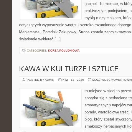
gabinet. To miejsce, w któr
praktycznym podejściem, a
myślą o czytelnikach, którz
dotyczących wyposażenia wnętrz i szeroko rozumianego dobrego 
Meblarstwie i Poradnik Zakupowy. Strona została zaprojektowana 
świadomie wybierać […]
CATEGORIES:
KOREA POŁUDNIOWA
KAWA W KULTURZE I SZTUCE
POSTED BY ADMIN
KWI - 12 - 2026
MOŻLIWOŚĆ KOMENTOWA
to miejsce w sieci to przes
spotyka się z herbacianą tr
aromatycznych napojów zam
porady, wartościowe treści 
blog, który został stworzon
smakoszy herbacianych kom