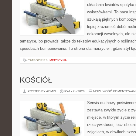
układania kwiatów spotyka 
wskazówkami. To baza inspir
szukają pięknych kompozyc
lepiej zrozumieć dobór rośl
dekoracji weselnych, ale ni
tematyce, bo prowadzi także do tekstów edukacyjnych o roślinach
sposobach komponowania. To strona dla marzycieli, gdzie styl łą
CATEGORIES:
MEDYCYNA
KOŚCIÓŁ
POSTED BY ADMIN
KWI - 7 - 2026
MOŻLIWOŚĆ KOMENTOWAN
Serwis duchowy poświęcony
zestawia zwykłe życie z ż
miejsce, w którym życie rel
rzeczywistości, lecz obecn
zajęciach, w chwilach szczę