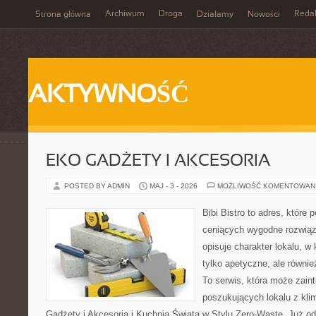
Archiwum
Droga
Reda
Strona główna
Działamy
Nowości
AKTYWNOŚĆ
EKO GADŻETY I AKCESORIA
POSTED BY ADMIN
MAJ - 3 - 2026
MOŻLIWOŚĆ KOMENTOWAN
Bibi Bistro to adres, które
ceniących wygodne rozwiąza
opisuje charakter lokalu, w
tylko apetyczne, ale równi
To serwis, która może zain
poszukujących lokalu z kl
Gadżety i Akcesoria i Kuchnia Świata w Stylu Zero-Waste. Już o