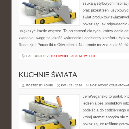
szukają stylowych inspiracj
oraz przestrzeni użytkowyc
świat produktów związanych
pokazując jak odpowiednio 
upiększyć każde wnętrze. To przestrzeń dla tych, którzy cenią de
zwracają uwagę na jakość wykonania i codzienny komfort użytkow
Recenzje i Poradniki o Oświetleniu. Na stronie można znaleźć ró
CATEGORIES:
ZIOŁA I OWOCE JADALNE W LESIE
KUCHNIE ŚWIATA
POSTED BY ADMIN
KWI - 23 - 2026
MOŻLIWOŚĆ KOMENTOWA
JemWegańsko to portal, któ
jedzenia bez produktów od
podejścia do codziennego o
której aromat spotyka się z
pokazują, że roślinne goto