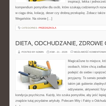
inspiracji, lekka i jednocz
kompendium pomysłów dla osób, które szukają codziennych rozwi
w ciągu dnia, kolację, deser czy drobną przekąskę. Zobacz także
Wegańskie. Na stronie […]
CATEGORIES:
PRZEDSZKOLA
DIETA, ODCHUDZANIE, ZDROWE
POSTED BY ADMIN
KWI - 21 - 2026
MOŻLIWOŚĆ KOMENTOWA
MagicalJune to miejsce, kt
osobach, które chcą zadba
podejść do siebie i spojrz
przyjazny. To serwis pora
takim jak gubienie zbędny
odżywianie, aktywność fizy
kondycja psychiczna. Każdy, kto szuka pomysłów, aby jeść lepiej, 
znajdzie tutaj przydatne artykuły. Polecam Mity i Fakty o Odchu