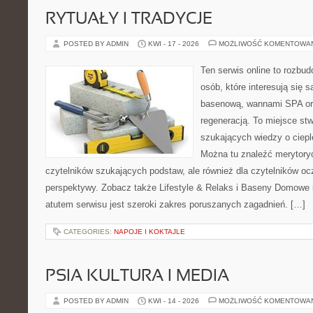
RYTUAŁY I TRADYCJE
POSTED BY ADMIN
KWI - 17 - 2026
MOŻLIWOŚĆ KOMENTOWA
Ten serwis online to rozbud
osób, które interesują się 
basenową, wannami SPA or
regeneracją. To miejsce st
szukających wiedzy o cieple
Można tu znaleźć merytoryc
czytelników szukających podstaw, ale również dla czytelników o
perspektywy. Zobacz także Lifestyle & Relaks i Baseny Domow
atutem serwisu jest szeroki zakres poruszanych zagadnień. […]
CATEGORIES:
NAPOJE I KOKTAJLE
PSIA KULTURA I MEDIA
POSTED BY ADMIN
KWI - 14 - 2026
MOŻLIWOŚĆ KOMENTOWA