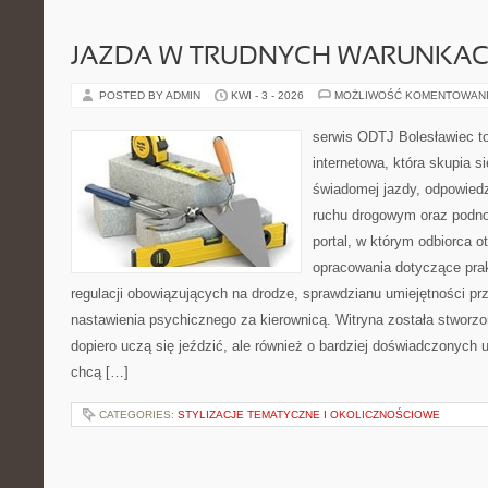
JAZDA W TRUDNYCH WARUNKA
POSTED BY ADMIN
KWI - 3 - 2026
MOŻLIWOŚĆ KOMENTOWAN
serwis ODTJ Bolesławiec to
internetowa, która skupia s
świadomej jazdy, odpowied
ruchu drogowym oraz podno
portal, w którym odbiorca 
opracowania dotyczące prak
regulacji obowiązujących na drodze, sprawdzianu umiejętności pr
nastawienia psychicznego za kierownicą. Witryna została stworzo
dopiero uczą się jeździć, ale również o bardziej doświadczonych 
chcą […]
CATEGORIES:
STYLIZACJE TEMATYCZNE I OKOLICZNOŚCIOWE