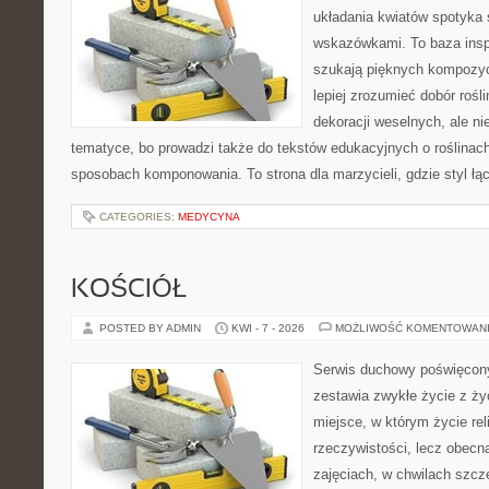
układania kwiatów spotyka 
wskazówkami. To baza inspir
szukają pięknych kompozyc
lepiej zrozumieć dobór rośl
dekoracji weselnych, ale ni
tematyce, bo prowadzi także do tekstów edukacyjnych o roślinach
sposobach komponowania. To strona dla marzycieli, gdzie styl łą
CATEGORIES:
MEDYCYNA
KOŚCIÓŁ
POSTED BY ADMIN
KWI - 7 - 2026
MOŻLIWOŚĆ KOMENTOWAN
Serwis duchowy poświęcony
zestawia zwykłe życie z ż
miejsce, w którym życie rel
rzeczywistości, lecz obecn
zajęciach, w chwilach szczę