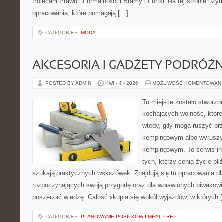
Polecam Prawo i Formalności i Bramy i Furtki. Na tej stronie uży
opracowania, które pomagają […]
CATEGORIES:
MODA
AKCESORIA I GADŻETY PODRÓŻN
POSTED BY ADMIN
KWI - 4 - 2026
MOŻLIWOŚĆ KOMENTOWAN
To miejsce zostało stworz
kochających wolność, które 
wtedy, gdy mogą ruszyć prz
kempingowym albo wyruszy
kempingowym. To serwis in
tych, którzy cenią życie bli
szukają praktycznych wskazówek. Znajdują się tu opracowania dl
rozpoczynających swoją przygodę oraz dla wprawionych biwakowi
poszerzać wiedzę. Całość skupia się wokół wyjazdów, w których 
CATEGORIES:
PLANOWANIE POSIŁKÓW I MEAL PREP