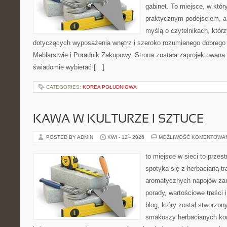
gabinet. To miejsce, w któr
praktycznym podejściem, a
myślą o czytelnikach, którz
dotyczących wyposażenia wnętrz i szeroko rozumianego dobrego 
Meblarstwie i Poradnik Zakupowy. Strona została zaprojektowana 
świadomie wybierać […]
CATEGORIES:
KOREA POŁUDNIOWA
KAWA W KULTURZE I SZTUCE
POSTED BY ADMIN
KWI - 12 - 2026
MOŻLIWOŚĆ KOMENTOWA
to miejsce w sieci to przes
spotyka się z herbacianą tr
aromatycznych napojów zam
porady, wartościowe treści 
blog, który został stworzon
smakoszy herbacianych kom