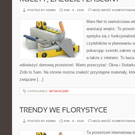
POSTED BY ADMIN
KWI - 9 - 2026
MOŻLIWOŚĆ KOMENTOWAN
Mars-Net to wartościowa wit
aranżacji wnętrz. To przest
spotyka się z funkcjonalno
czytelników w planowaniu a
pokazując szeroki zakres o
a także z roletami. To baza
odświeżyć domową przestrzeń. Warto przeczytać: Okna i Stolarka
Zrób to Sam. Na stronie można znaleźć przystępne materiały, któ
związane […]
CATEGORIES:
WYSKOCZMY
TRENDY WE FLORYSTYCE
POSTED BY ADMIN
KWI - 8 - 2026
MOŻLIWOŚĆ KOMENTOWAN
Ta przestrzeń internetowa 