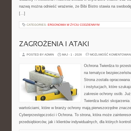
nazwą można odnieść wrażenie, że Bibi Bistro stawia na swobodę
[…]
CATEGORIES:
ERGONOMIA W ŻYCIU CODZIENNYM
ZAGROŻENIA I ATAKI
POSTED BY ADMIN
MAJ - 1 - 2026
MOŻLIWOŚĆ KOMENTOWAN
Ochrona Twierdza to przestr
na tematyce bezpieczeństw
Strona została opracowana 
i instytucjach, które szuka
zakresie ochrony osób. J
Twierdza budzi skojarzenia z
wartościami, które w branży ochrony mają pierwszorzędne znacze
Cyberprzestępczości i Ochrona. To strona, która może zainteres
przedsiębiorców, jak i klientów indywidualnych, dla których kontrol