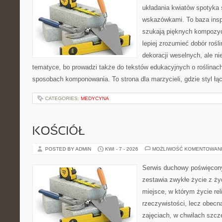
układania kwiatów spotyka 
wskazówkami. To baza inspir
szukają pięknych kompozyc
lepiej zrozumieć dobór rośl
dekoracji weselnych, ale ni
tematyce, bo prowadzi także do tekstów edukacyjnych o roślinach
sposobach komponowania. To strona dla marzycieli, gdzie styl łą
CATEGORIES:
MEDYCYNA
KOŚCIÓŁ
POSTED BY ADMIN
KWI - 7 - 2026
MOŻLIWOŚĆ KOMENTOWAN
Serwis duchowy poświęcony
zestawia zwykłe życie z ż
miejsce, w którym życie rel
rzeczywistości, lecz obecn
zajęciach, w chwilach szczę