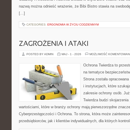
nazwą można odnieść wrażenie, że Bibi Bistro stawia na swobodę
[…]
CATEGORIES:
ERGONOMIA W ŻYCIU CODZIENNYM
ZAGROŻENIA I ATAKI
POSTED BY ADMIN
MAJ - 1 - 2026
MOŻLIWOŚĆ KOMENTOWAN
Ochrona Twierdza to przestr
na tematyce bezpieczeństw
Strona została opracowana 
i instytucjach, które szuka
zakresie ochrony osób. J
Twierdza budzi skojarzenia z
wartościami, które w branży ochrony mają pierwszorzędne znacze
Cyberprzestępczości i Ochrona. To strona, która może zainteres
przedsiębiorców, jak i klientów indywidualnych, dla których kontrol