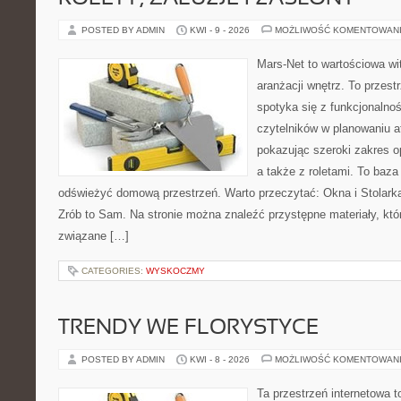
POSTED BY ADMIN
KWI - 9 - 2026
MOŻLIWOŚĆ KOMENTOWAN
Mars-Net to wartościowa wit
aranżacji wnętrz. To przest
spotyka się z funkcjonalno
czytelników w planowaniu a
pokazując szeroki zakres o
a także z roletami. To baza
odświeżyć domową przestrzeń. Warto przeczytać: Okna i Stolarka
Zrób to Sam. Na stronie można znaleźć przystępne materiały, któ
związane […]
CATEGORIES:
WYSKOCZMY
TRENDY WE FLORYSTYCE
POSTED BY ADMIN
KWI - 8 - 2026
MOŻLIWOŚĆ KOMENTOWAN
Ta przestrzeń internetowa 