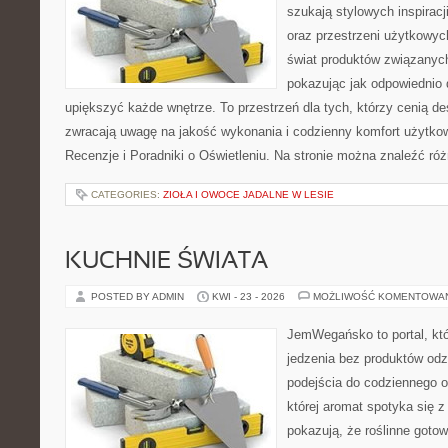
szukają stylowych inspiracj
oraz przestrzeni użytkowyc
świat produktów związanych
pokazując jak odpowiednio 
upiększyć każde wnętrze. To przestrzeń dla tych, którzy cenią de
zwracają uwagę na jakość wykonania i codzienny komfort użytkow
Recenzje i Poradniki o Oświetleniu. Na stronie można znaleźć ró
CATEGORIES:
ZIOŁA I OWOCE JADALNE W LESIE
KUCHNIE ŚWIATA
POSTED BY ADMIN
KWI - 23 - 2026
MOŻLIWOŚĆ KOMENTOWA
JemWegańsko to portal, któ
jedzenia bez produktów od
podejścia do codziennego o
której aromat spotyka się z
pokazują, że roślinne goto