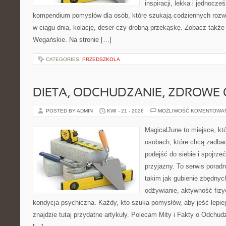
inspiracji, lekka i jednocz
kompendium pomysłów dla osób, które szukają codziennych rozwi
w ciągu dnia, kolację, deser czy drobną przekąskę. Zobacz także
Wegańskie. Na stronie […]
CATEGORIES:
PRZEDSZKOLA
DIETA, ODCHUDZANIE, ZDROWE
POSTED BY ADMIN
KWI - 21 - 2026
MOŻLIWOŚĆ KOMENTOWA
MagicalJune to miejsce, kt
osobach, które chcą zadba
podejść do siebie i spojrz
przyjazny. To serwis pora
takim jak gubienie zbędny
odżywianie, aktywność fizy
kondycja psychiczna. Każdy, kto szuka pomysłów, aby jeść lepiej, 
znajdzie tutaj przydatne artykuły. Polecam Mity i Fakty o Odchu