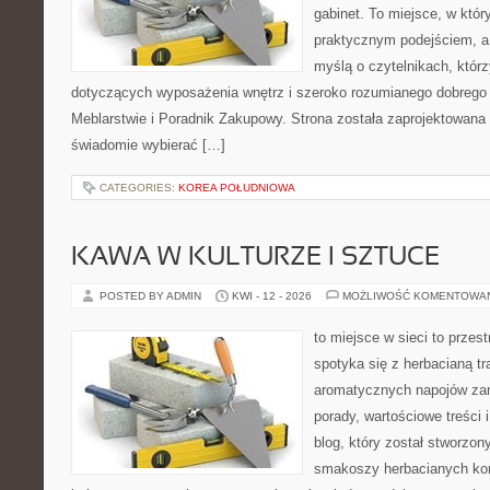
gabinet. To miejsce, w któr
praktycznym podejściem, a
myślą o czytelnikach, którz
dotyczących wyposażenia wnętrz i szeroko rozumianego dobrego 
Meblarstwie i Poradnik Zakupowy. Strona została zaprojektowana 
świadomie wybierać […]
CATEGORIES:
KOREA POŁUDNIOWA
KAWA W KULTURZE I SZTUCE
POSTED BY ADMIN
KWI - 12 - 2026
MOŻLIWOŚĆ KOMENTOWA
to miejsce w sieci to przes
spotyka się z herbacianą tr
aromatycznych napojów zam
porady, wartościowe treści 
blog, który został stworzon
smakoszy herbacianych kom