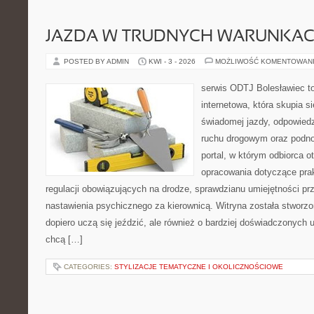
JAZDA W TRUDNYCH WARUNKA
POSTED BY ADMIN
KWI - 3 - 2026
MOŻLIWOŚĆ KOMENTOWAN
serwis ODTJ Bolesławiec to
internetowa, która skupia s
świadomej jazdy, odpowied
ruchu drogowym oraz podno
portal, w którym odbiorca 
opracowania dotyczące prak
regulacji obowiązujących na drodze, sprawdzianu umiejętności pr
nastawienia psychicznego za kierownicą. Witryna została stworzo
dopiero uczą się jeździć, ale również o bardziej doświadczonych 
chcą […]
CATEGORIES:
STYLIZACJE TEMATYCZNE I OKOLICZNOŚCIOWE