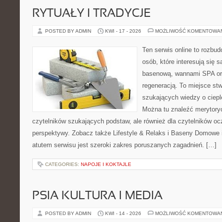
RYTUAŁY I TRADYCJE
POSTED BY ADMIN
KWI - 17 - 2026
MOŻLIWOŚĆ KOMENTOWA
Ten serwis online to rozbud
osób, które interesują się 
basenową, wannami SPA or
regeneracją. To miejsce st
szukających wiedzy o cieple
Można tu znaleźć merytoryc
czytelników szukających podstaw, ale również dla czytelników o
perspektywy. Zobacz także Lifestyle & Relaks i Baseny Domow
atutem serwisu jest szeroki zakres poruszanych zagadnień. […]
CATEGORIES:
NAPOJE I KOKTAJLE
PSIA KULTURA I MEDIA
POSTED BY ADMIN
KWI - 14 - 2026
MOŻLIWOŚĆ KOMENTOWA