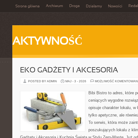
Archiwum
Droga
Reda
Strona główna
Działamy
Nowości
AKTYWNOŚĆ
EKO GADŻETY I AKCESORIA
POSTED BY ADMIN
MAJ - 3 - 2026
MOŻLIWOŚĆ KOMENTOWAN
Bibi Bistro to adres, które
ceniących wygodne rozwiąza
opisuje charakter lokalu, w
tylko apetyczne, ale równi
To serwis, która może zain
poszukujących lokalu z kl
Gadżety i Akcesoria i Kuchnia Świata w Stylu Zero-Waste. Już o