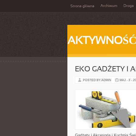
Archiwum
Droga
Strona główna
AKTYWNOŚ
EKO GADŻETY I 
POSTED BY ADMIN
MAJ - 3 - 2
Gadżety i Akcesoria i Kuchnia Świ