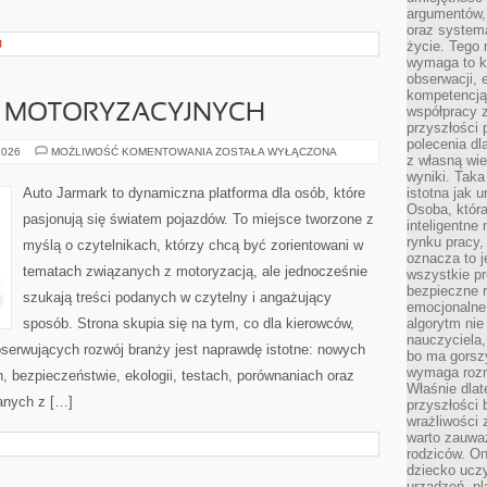
argumentów, 
oraz systema
J
życie. Tego 
wymaga to k
obserwacji, 
kompetencją
K MOTORYZACYJNYCH
współpracy z
przyszłości 
polecenia dl
HISTORIA
2026
MOŻLIWOŚĆ KOMENTOWANIA
ZOSTAŁA WYŁĄCZONA
z własną wi
MAREK
MOTORYZACYJNYCH
wyniki. Taka 
Auto Jarmark to dynamiczna platforma dla osób, które
istotna jak 
Osoba, która
pasjonują się światem pojazdów. To miejsce tworzone z
inteligentne
rynku pracy,
myślą o czytelnikach, którzy chcą być zorientowani w
oznacza to j
tematach związanych z motoryzacją, ale jednocześnie
wszystkie p
bezpieczne r
szukają treści podanych w czytelny i angażujący
emocjonalne 
sposób. Strona skupia się na tym, co dla kierowców,
algorytm nie
nauczyciela,
bserwujących rozwój branży jest naprawdę istotne: nowych
bo ma gorszy
wymaga rozmo
, bezpieczeństwie, ekologii, testach, porównaniach oraz
Właśnie dlat
anych z […]
przyszłości 
wrażliwości
warto zauważ
rodziców. On
dziecko uczy
urządzeń, pla