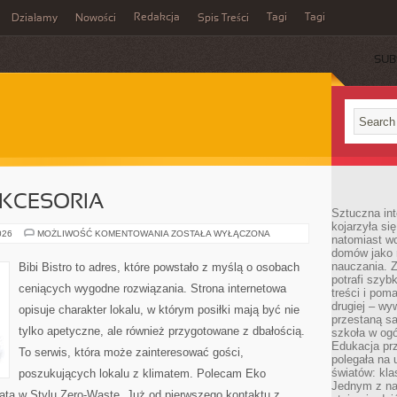
Redakcja
Tagi
Tagi
Działamy
Nowości
Spis Treści
SUB
Ć
AKCESORIA
Sztuczna int
kojarzyła się
EKO
026
MOŻLIWOŚĆ KOMENTOWANIA
ZOSTAŁA WYŁĄCZONA
natomiast wc
GADŻETY
domów jako r
I
AKCESORIA
nauczania. Z
Bibi Bistro to adres, które powstało z myślą o osobach
potrafi szyb
ceniących wygodne rozwiązania. Strona internetowa
treści i po
drugiej – wy
opisuje charakter lokalu, w którym posiłki mają być nie
przestaną sa
tylko apetyczne, ale również przygotowane z dbałością.
szkoła w og
Edukacja prz
To serwis, która może zainteresować gości,
polegała na
światów: kla
poszukujących lokalu z klimatem. Polecam Eko
Jednym z na
ata w Stylu Zero-Waste. Już od pierwszego kontaktu z