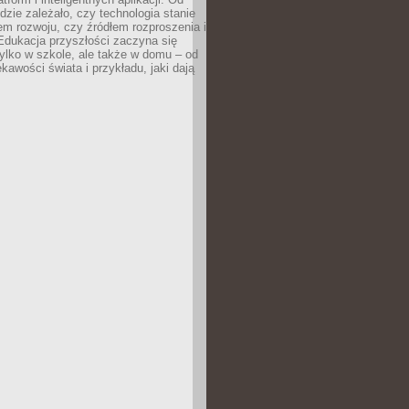
dzie zależało, czy technologia stanie
em rozwoju, czy źródłem rozproszenia i
Edukacja przyszłości zaczyna się
ylko w szkole, ale także w domu – od
kawości świata i przykładu, jaki dają