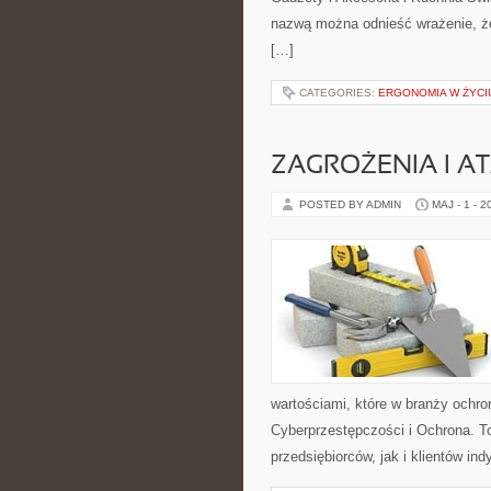
nazwą można odnieść wrażenie, że 
[…]
CATEGORIES:
ERGONOMIA W ŻYCI
ZAGROŻENIA I AT
POSTED BY ADMIN
MAJ - 1 - 2
wartościami, które w branży ochr
Cyberprzestępczości i Ochrona. T
przedsiębiorców, jak i klientów ind