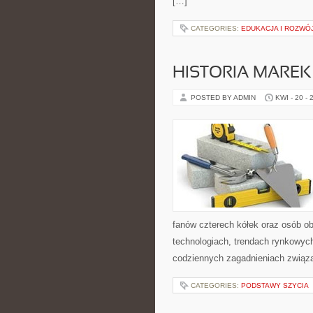
[…]
CATEGORIES:
EDUKACJA I ROZWÓ
HISTORIA MARE
POSTED BY ADMIN
KWI - 20 - 
fanów czterech kółek oraz osób o
technologiach, trendach rynkowych
codziennych zagadnieniach związ
CATEGORIES:
PODSTAWY SZYCIA