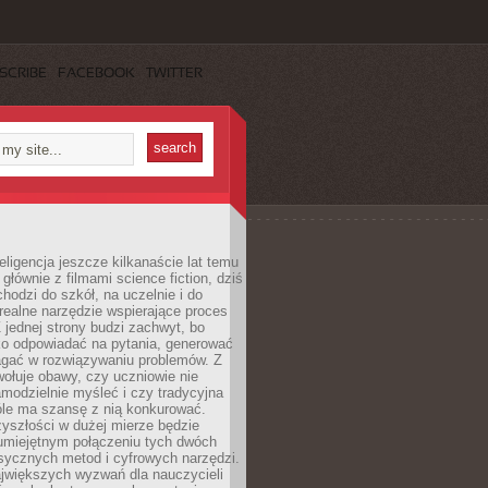
SCRIBE
FACEBOOK
TWITTER
eligencja jeszcze kilkanaście lat temu
 głównie z filmami science fiction, dziś
hodzi do szkół, na uczelnie i do
ealne narzędzie wspierające proces
 jednej strony budzi zachwyt, bo
ko odpowiadać na pytania, generować
magać w rozwiązywaniu problemów. Z
wołuje obawy, czy uczniowie nie
modzielnie myśleć i czy tradycyjna
óle ma szansę z nią konkurować.
yszłości w dużej mierze będzie
 umiejętnym połączeniu tych dwóch
sycznych metod i cyfrowych narzędzi.
jwiększych wyzwań dla nauczycieli