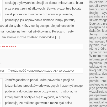
nauczania. Z
szukają stylowych inspiracji do domu, mieszkania, biura
potrafi szyb
oraz przestrzeni użytkowych. Serwis prezentuje bogaty
treści i po
drugiej – wy
świat produktów związanych z aranżacją światła,
przestaną sa
pokazując jak odpowiednio dobrane lampy potrafią
szkoła w og
Edukacja prz
trzeń dla tych, którzy cenią design, ale jednocześnie
polegała na
światów: kla
ia i codzienny komfort użytkowania. Polecam: Testy i
Jednym z na
u. Na stronie można znaleźć różnorodne […]
staje się dz
technologii.
pytanie, zw
ALNE W LESIE
różne źródła
życia niż ten
W takim mod
informacje s
A
myślenia i 
edukacyjnych
lekcji tak, 
KUCHNIE
2026
MOŻLIWOŚĆ KOMENTOWANIA
ZOSTAŁA WYŁĄCZONA
ŚWIATA
projekty, dy
problemem. 
JemWegańsko to portal, które powstało z pasji do
pomóc. Intel
postępy ucz
jedzenia bez produktów odzwierzęcych i przemyślanego
jego poziomu
podejścia do codziennego odżywiania. To strona, na
wizualizują 
już opanowa
której aromat spotyka się z wygodą, a przepisy
popracować. 
indywidualn
pokazują, że roślinne gotowanie może być pełna
ocenia syst