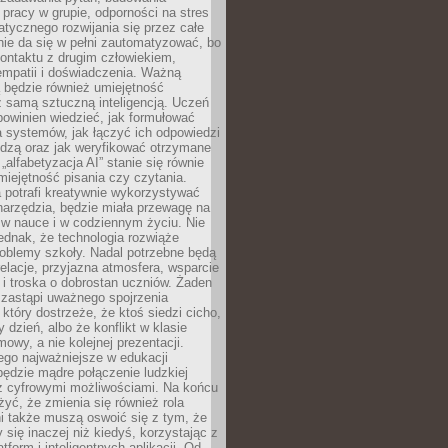
pracy w grupie, odporności na stres
tycznego rozwijania się przez całe
nie da się w pełni zautomatyzować, bo
ontaktu z drugim człowiekiem,
empatii i doświadczenia. Ważną
 będzie również umiejętność
 samą sztuczną inteligencją. Uczeń
powinien wiedzieć, jak formułować
a systemów, jak łączyć ich odpowiedzi
edzą oraz jak weryfikować otrzymane
„alfabetyzacja AI” stanie się równie
umiejętność pisania czy czytania.
 potrafi kreatywnie wykorzystywać
 narzędzia, będzie miała przewagę na
 w nauce i w codziennym życiu. Nie
ednak, że technologia rozwiąże
roblemy szkoły. Nadal potrzebne będą
elacje, przyjazna atmosfera, wsparcie
i troska o dobrostan uczniów. Żaden
 zastąpi uważnego spojrzenia
 który dostrzeże, że ktoś siedzi cicho,
 dzień, albo że konflikt w klasie
wy, a nie kolejnej prezentacji.
ego najważniejsze w edukacji
będzie mądre połączenie ludzkiej
 z cyfrowymi możliwościami. Na końcu
yć, że zmienia się również rola
i także muszą oswoić się z tym, że
 się inaczej niż kiedyś, korzystając z
tform i inteligentnych aplikacji. Od