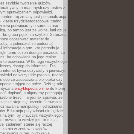
też szybkie tworzenie quizów,
nteraktywnych map myśli czy testów z
ym sprawdzaniem odpowiedzi.
mentem tej zmiany jest personalizacja.
j klasie trzydziestoosobowej trudno
niowi poświęcić tyle samo czasu.
dzą, bo tempo jest za wolne, inni czują
i, bo grupa pędzi za szybko. Sztuczna
 może dopasować materiał do
osoby, a jednocześnie podsunąć
i informacje o tym, kto potrzebuje
ięki temu uczeń dostaje poczucie, że
ns, bo odpowiada na jego realne
ainteresowania. W tle tego wszystkiego
niczony dostęp do informacji. Dla
zi internet bywa oczywistym pierwszym
wiedzi na wszystkie pytania, trochę
yś dobrze zaopatrzona biblioteka czy
opedia stojąca na półce. Dziś tę rolę
antyczna
encyklopedia online
do której
coś dopisać, a algorytmy pomagają
rzebne treści. To jednak sprawia, że
iejsze staje się uczenie filtrowania
oznawania manipulacji i odróżniania
któw. Edukacja przyszłości nie będzie
a na tym, by „nauczyć wszystkiego”,
ie przyrostu wiedzy jest to misja
Jej zadaniem stanie się raczej
 ucznia w zestaw nawyków:
 zadawania pytań, budowania