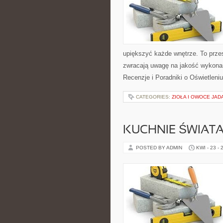
upiększyć każde wnętrze. To przes
zwracają uwagę na jakość wykonan
Recenzje i Poradniki o Oświetleni
CATEGORIES:
ZIOŁA I OWOCE JAD
KUCHNIE ŚWIAT
POSTED BY ADMIN
KWI - 23 - 