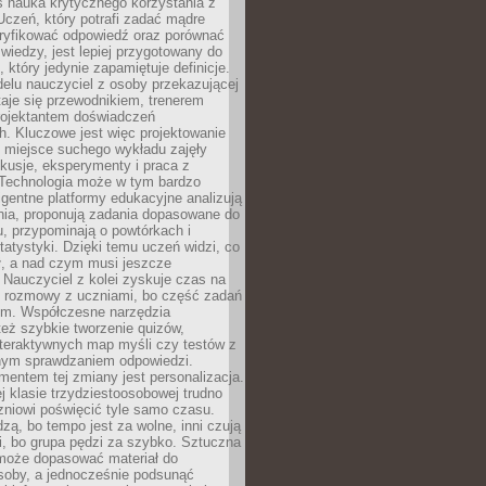
iś nauka krytycznego korzystania z
 Uczeń, który potrafi zadać mądre
eryfikować odpowiedź oraz porównać
 wiedzy, jest lepiej przygotowany do
, który jedynie zapamiętuje definicje.
elu nauczyciel z osoby przekazującej
taje się przewodnikiem, trenerem
projektantem doświadczeń
. Kluczowe jest więc projektowanie
by miejsce suchego wykładu zajęły
skusje, eksperymenty i praca z
Technologia może w tym bardzo
igentne platformy edukacyjne analizują
nia, proponują zadania dopasowane do
, przypominają o powtórkach i
statystyki. Dzięki temu uczeń widzi, co
ł, a nad czym musi jeszcze
Nauczyciel z kolei zyskuje czas na
e rozmowy z uczniami, bo część zadań
em. Współczesne narzędzia
też szybkie tworzenie quizów,
nteraktywnych map myśli czy testów z
ym sprawdzaniem odpowiedzi.
mentem tej zmiany jest personalizacja.
j klasie trzydziestoosobowej trudno
niowi poświęcić tyle samo czasu.
dzą, bo tempo jest za wolne, inni czują
i, bo grupa pędzi za szybko. Sztuczna
 może dopasować materiał do
osoby, a jednocześnie podsunąć