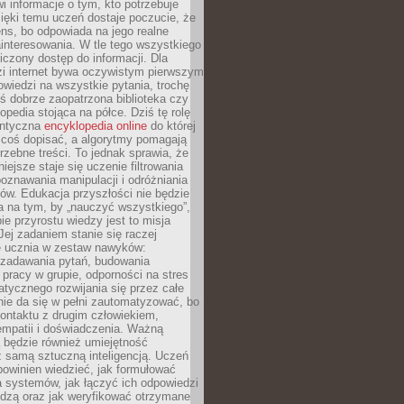
i informacje o tym, kto potrzebuje
ięki temu uczeń dostaje poczucie, że
ns, bo odpowiada na jego realne
ainteresowania. W tle tego wszystkiego
niczony dostęp do informacji. Dla
zi internet bywa oczywistym pierwszym
wiedzi na wszystkie pytania, trochę
yś dobrze zaopatrzona biblioteka czy
opedia stojąca na półce. Dziś tę rolę
antyczna
encyklopedia online
do której
coś dopisać, a algorytmy pomagają
rzebne treści. To jednak sprawia, że
iejsze staje się uczenie filtrowania
oznawania manipulacji i odróżniania
któw. Edukacja przyszłości nie będzie
a na tym, by „nauczyć wszystkiego”,
ie przyrostu wiedzy jest to misja
Jej zadaniem stanie się raczej
 ucznia w zestaw nawyków:
 zadawania pytań, budowania
pracy w grupie, odporności na stres
tycznego rozwijania się przez całe
nie da się w pełni zautomatyzować, bo
ontaktu z drugim człowiekiem,
empatii i doświadczenia. Ważną
 będzie również umiejętność
 samą sztuczną inteligencją. Uczeń
powinien wiedzieć, jak formułować
a systemów, jak łączyć ich odpowiedzi
edzą oraz jak weryfikować otrzymane