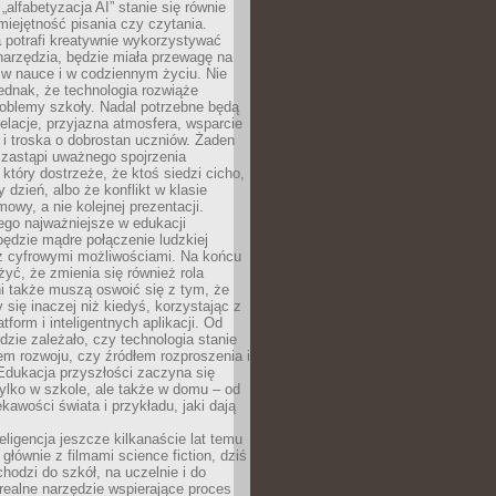
„alfabetyzacja AI” stanie się równie
umiejętność pisania czy czytania.
 potrafi kreatywnie wykorzystywać
 narzędzia, będzie miała przewagę na
 w nauce i w codziennym życiu. Nie
ednak, że technologia rozwiąże
roblemy szkoły. Nadal potrzebne będą
elacje, przyjazna atmosfera, wsparcie
i troska o dobrostan uczniów. Żaden
 zastąpi uważnego spojrzenia
 który dostrzeże, że ktoś siedzi cicho,
 dzień, albo że konflikt w klasie
wy, a nie kolejnej prezentacji.
ego najważniejsze w edukacji
będzie mądre połączenie ludzkiej
 z cyfrowymi możliwościami. Na końcu
yć, że zmienia się również rola
i także muszą oswoić się z tym, że
 się inaczej niż kiedyś, korzystając z
tform i inteligentnych aplikacji. Od
dzie zależało, czy technologia stanie
em rozwoju, czy źródłem rozproszenia i
Edukacja przyszłości zaczyna się
ylko w szkole, ale także w domu – od
kawości świata i przykładu, jaki dają
eligencja jeszcze kilkanaście lat temu
 głównie z filmami science fiction, dziś
hodzi do szkół, na uczelnie i do
ealne narzędzie wspierające proces