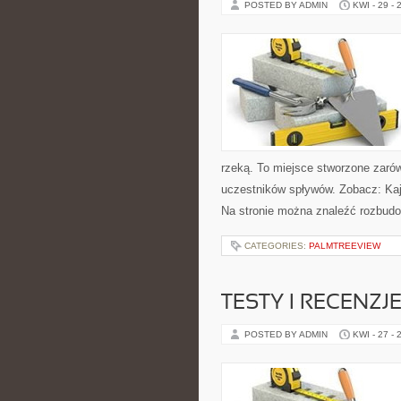
POSTED BY ADMIN
KWI - 29 - 
rzeką. To miejsce stworzone zarów
uczestników spływów. Zobacz: Kaj
Na stronie można znaleźć rozbudo
CATEGORIES:
PALMTREEVIEW
TESTY I RECENZJ
POSTED BY ADMIN
KWI - 27 - 