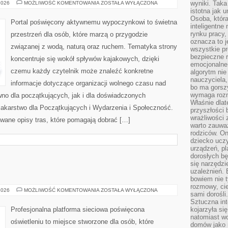
KAJAKI
wyniki. Taka 
2026
MOŻLIWOŚĆ KOMENTOWANIA
ZOSTAŁA WYŁĄCZONA
I
istotna jak 
SPŁYWY
Osoba, która
KAJAKOWE
Portal poświęcony aktywnemu wypoczynkowi to świetna
inteligentne
rynku pracy,
przestrzeń dla osób, które marzą o przygodzie
oznacza to j
związanej z wodą, naturą oraz ruchem. Tematyka strony
wszystkie p
bezpieczne r
koncentruje się wokół spływów kajakowych, dzięki
emocjonalne 
czemu każdy czytelnik może znaleźć konkretne
algorytm nie
nauczyciela,
informacje dotyczące organizacji wolnego czasu nad
bo ma gorszy
wymaga rozmo
no dla początkujących, jak i dla doświadczonych
Właśnie dlat
akarstwo dla Początkujących i Wydarzenia i Społeczność.
przyszłości 
wrażliwości
wane opisy tras, które pomagają dobrać […]
warto zauważ
rodziców. On
dziecko uczy
urządzeń, pla
dorosłych bę
się narzędzi
E
uzależnień. 
bowiem nie t
rozmowy, cie
TESTY
2026
MOŻLIWOŚĆ KOMENTOWANIA
ZOSTAŁA WYŁĄCZONA
sami dorośli.
I
RECENZJE
Sztuczna int
Profesjonalna platforma sieciowa poświęcona
kojarzyła się
natomiast wc
oświetleniu to miejsce stworzone dla osób, które
domów jako r