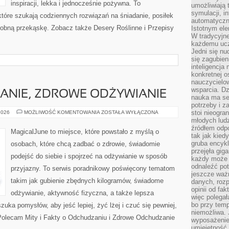
inspiracji, lekka i jednocześnie pożywna. To
umożliwiają 
symulacji, i
óre szukają codziennych rozwiązań na śniadanie, posiłek
automatyczn
drobną przekąskę. Zobacz także Desery Roślinne i Przepisy
Istotnym ele
W tradycyjne
każdemu ucz
Jedni się nu
się zagubien
inteligencja
konkretnej 
nauczycielow
wsparcia. Dz
ANIE, ZDROWE ODŻYWIANIE
nauka ma se
potrzeby i z
DIETA,
stoi nieogra
2026
MOŻLIWOŚĆ KOMENTOWANIA
ZOSTAŁA WYŁĄCZONA
ODCHUDZANIE,
młodych lud
ZDROWE
źródłem odpo
ODŻYWIANIE
MagicalJune to miejsce, które powstało z myślą o
tak jak kied
gruba encykl
osobach, które chcą zadbać o zdrowie, świadomie
przejęła gig
podejść do siebie i spojrzeć na odżywianie w sposób
każdy może 
odnaleźć pot
przyjazny. To serwis poradnikowy poświęcony tematom
jeszcze ważn
takim jak gubienie zbędnych kilogramów, świadome
danych, rozp
opinii od fa
odżywianie, aktywność fizyczna, a także lepsza
więc polegał
bo przy temp
uka pomysłów, aby jeść lepiej, żyć lżej i czuć się pewniej,
niemożliwa. 
. Polecam Mity i Fakty o Odchudzaniu i Zdrowe Odchudzanie
wyposażenie
umiejętność