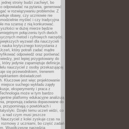
 jednej strony budzi zachwyt, bo
ko odpowiadać na pytania, generować
magać w rozwiązywaniu problemów. Z
wołuje obawy, czy uczniowie nie
modzielnie myśleć i czy tradycyjna
óle ma szansę z nią konkurować.
yszłości w dużej mierze będzie
 umiejętnym połączeniu tych dwóch
sycznych metod i cyfrowych narzędzi.
jwiększych wyzwań dla nauczycieli
iś nauka krytycznego korzystania z
 Uczeń, który potrafi zadać mądre
eryfikować odpowiedź oraz porównać
 wiedzy, jest lepiej przygotowany do
, który jedynie zapamiętuje definicje.
elu nauczyciel z osoby przekazującej
taje się przewodnikiem, trenerem
projektantem doświadczeń
. Kluczowe jest więc projektowanie
by miejsce suchego wykładu zajęły
skusje, eksperymenty i praca z
Technologia może w tym bardzo
igentne platformy edukacyjne analizują
nia, proponują zadania dopasowane do
, przypominają o powtórkach i
statystyki. Dzięki temu uczeń widzi, co
ł, a nad czym musi jeszcze
Nauczyciel z kolei zyskuje czas na
e rozmowy z uczniami, bo część zadań
em. Współczesne narzędzia