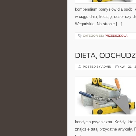
kompendium pomysłów dla osób, kt
w ciągu dnia, kolację, deser czy 
Wegańskie. Na stronie […]
CATEGORIES:
PRZEDSZKOLA
DIETA, ODCHUDZ
POSTED BY ADMIN
KWI - 21 - 
kondycja psychiczna. Każdy, kto sz
znajdzie tutaj przydatne artykuły