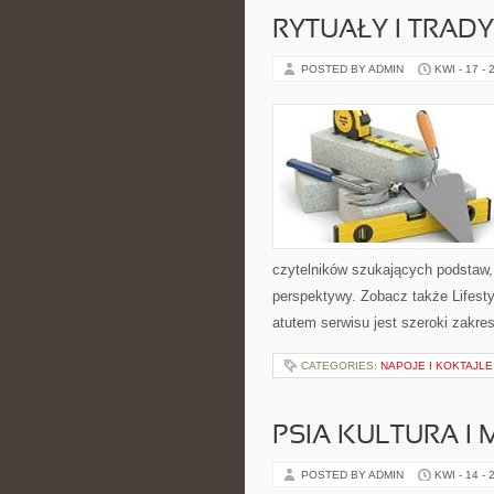
RYTUAŁY I TRADY
POSTED BY ADMIN
KWI - 17 - 
czytelników szukających podstaw, 
perspektywy. Zobacz także Lifes
atutem serwisu jest szeroki zakr
CATEGORIES:
NAPOJE I KOKTAJLE
PSIA KULTURA I 
POSTED BY ADMIN
KWI - 14 - 