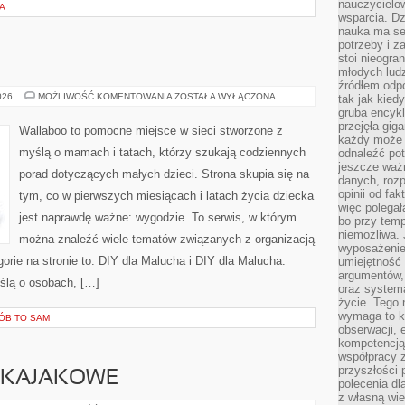
nauczycielow
A
wsparcia. Dz
nauka ma se
potrzeby i z
stoi nieogra
młodych lud
źródłem odpo
SEN
026
MOŻLIWOŚĆ KOMENTOWANIA
ZOSTAŁA WYŁĄCZONA
tak jak kied
I
gruba encykl
KOMFORT
przejęła gig
Wallaboo to pomocne miejsce w sieci stworzone z
każdy może 
myślą o mamach i tatach, którzy szukają codziennych
odnaleźć pot
jeszcze ważn
porad dotyczących małych dzieci. Strona skupia się na
danych, rozp
opinii od fa
tym, co w pierwszych miesiącach i latach życia dziecka
więc polegał
jest naprawdę ważne: wygodzie. To serwis, w którym
bo przy temp
niemożliwa. 
można znaleźć wiele tematów związanych z organizacją
wyposażenie
ie na stronie to: DIY dla Malucha i DIY dla Malucha.
umiejętność
argumentów, 
ślą o osobach, […]
oraz systema
życie. Tego 
wymaga to k
RÓB TO SAM
obserwacji, 
kompetencją
współpracy z
przyszłości 
Y KAJAKOWE
polecenia dl
z własną wi