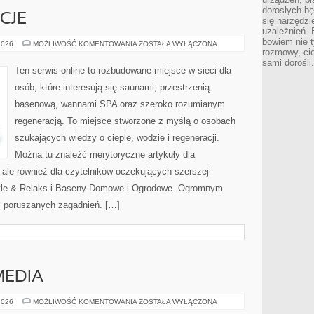
dorosłych bę
CJE
się narzędzi
uzależnień. 
bowiem nie t
RYTUAŁY
2026
MOŻLIWOŚĆ KOMENTOWANIA
ZOSTAŁA WYŁĄCZONA
I
rozmowy, cie
TRADYCJE
sami dorośli.
Ten serwis online to rozbudowane miejsce w sieci dla
osób, które interesują się saunami, przestrzenią
basenową, wannami SPA oraz szeroko rozumianym
regeneracją. To miejsce stworzone z myślą o osobach
szukających wiedzy o cieple, wodzie i regeneracji.
Można tu znaleźć merytoryczne artykuły dla
ale również dla czytelników oczekujących szerszej
tyle & Relaks i Baseny Domowe i Ogrodowe. Ogromnym
es poruszanych zagadnień. […]
MEDIA
PSIA
2026
MOŻLIWOŚĆ KOMENTOWANIA
ZOSTAŁA WYŁĄCZONA
KULTURA