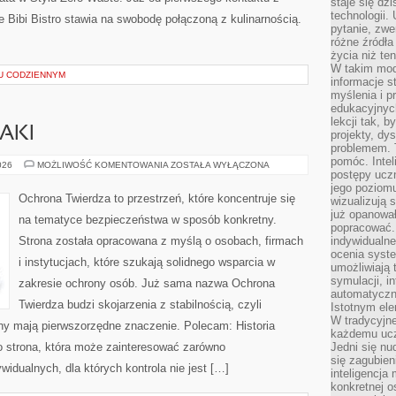
staje się dz
technologii.
Bibi Bistro stawia na swobodę połączoną z kulinarnością.
pytanie, zw
różne źródła
życia niż ten
W takim mod
U CODZIENNYM
informacje s
myślenia i 
edukacyjnych
lekcji tak, 
AKI
projekty, dy
problemem. 
pomóc. Intel
ZAGROŻENIA
026
MOŻLIWOŚĆ KOMENTOWANIA
ZOSTAŁA WYŁĄCZONA
postępy ucz
I
ATAKI
jego poziomu
Ochrona Twierdza to przestrzeń, które koncentruje się
wizualizują 
już opanowa
na tematyce bezpieczeństwa w sposób konkretny.
popracować. 
Strona została opracowana z myślą o osobach, firmach
indywidualn
ocenia syst
i instytucjach, które szukają solidnego wsparcia w
umożliwiają 
symulacji, i
zakresie ochrony osób. Już sama nazwa Ochrona
automatyczn
Twierdza budzi skojarzenia z stabilnością, czyli
Istotnym ele
W tradycyjne
ony mają pierwszorzędne znaczenie. Polecam: Historia
każdemu ucz
o strona, która może zainteresować zarówno
Jedni się nu
się zagubien
ywidualnych, dla których kontrola nie jest […]
inteligencja
konkretnej 