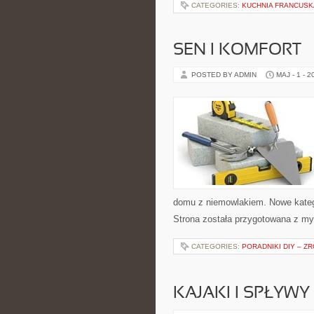
CATEGORIES:
KUCHNIA FRANCUSK
SEN I KOMFORT
POSTED BY ADMIN
MAJ - 1 - 2
domu z niemowlakiem. Nowe kategor
Strona została przygotowana z my
CATEGORIES:
PORADNIKI DIY – Z
KAJAKI I SPŁYW