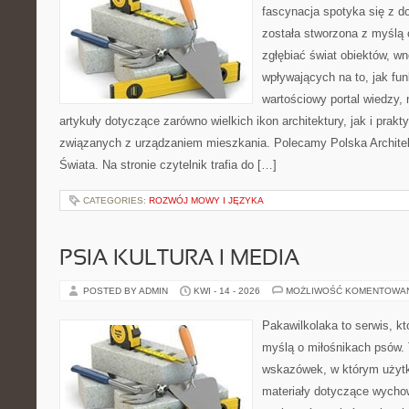
fascynacja spotyka się z d
została stworzona z myślą 
zgłębiać świat obiektów, wn
wpływających na to, jak fu
wartościowy portal wiedzy,
artykuły dotyczące zarówno wielkich ikon architektury, jak i prak
związanych z urządzaniem mieszkania. Polecamy Polska Architek
Świata. Na stronie czytelnik trafia do […]
CATEGORIES:
ROZWÓJ MOWY I JĘZYKA
PSIA KULTURA I MEDIA
POSTED BY ADMIN
KWI - 14 - 2026
MOŻLIWOŚĆ KOMENTOWA
Pakawilkolaka to serwis, kt
myślą o miłośnikach psów. 
wskazówek, w którym użytko
materiały dotyczące wychow