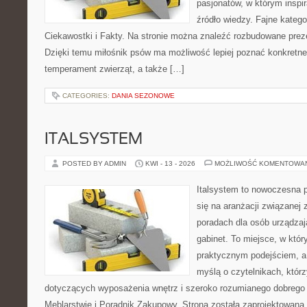
pasjonatów, w którym inspi
źródło wiedzy. Fajne katego
Ciekawostki i Fakty. Na stronie można znaleźć rozbudowane preze
Dzięki temu miłośnik psów ma możliwość lepiej poznać konkretne
temperament zwierząt, a także […]
CATEGORIES:
DANIA SEZONOWE
ITALSYSTEM
POSTED BY ADMIN
KWI - 13 - 2026
MOŻLIWOŚĆ KOMENTOWA
Italsystem to nowoczesna pl
się na aranżacji związanej
poradach dla osób urządzaj
gabinet. To miejsce, w któr
praktycznym podejściem, a
myślą o czytelnikach, którz
dotyczących wyposażenia wnętrz i szeroko rozumianego dobrego 
Meblarstwie i Poradnik Zakupowy. Strona została zaprojektowana 