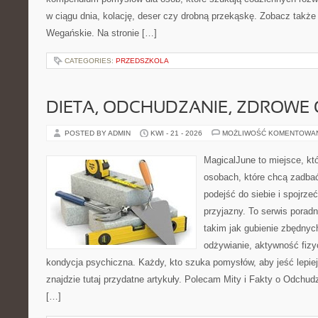
w ciągu dnia, kolację, deser czy drobną przekąskę. Zobacz także
Wegańskie. Na stronie […]
CATEGORIES:
PRZEDSZKOLA
DIETA, ODCHUDZANIE, ZDROWE
POSTED BY ADMIN
KWI - 21 - 2026
MOŻLIWOŚĆ KOMENTOWA
MagicalJune to miejsce, kt
osobach, które chcą zadba
podejść do siebie i spojrz
przyjazny. To serwis pora
takim jak gubienie zbędny
odżywianie, aktywność fizy
kondycja psychiczna. Każdy, kto szuka pomysłów, aby jeść lepiej, 
znajdzie tutaj przydatne artykuły. Polecam Mity i Fakty o Odchu
[…]