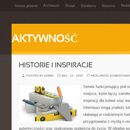
Archiwum
Droga
Reda
Strona główna
Działamy
Nowości
AKTYWNOŚĆ
HISTORIE I INSPIRACJE
POSTED BY ADMIN
MAJ - 10 - 2026
MOŻLIWOŚĆ KOMENTOWA
Serwis funkcjonujący pod 
miejsce, które łączy zamiło
inspiracji dla kobiet oraz 
Internauci mogą znaleźć tut
ułatwiają w codziennym fun
przygotowana z myślą o oso
autentyczności oraz spokojnego podejścia do życia. W obrębie p