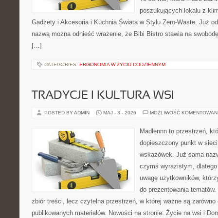
poszukujących lokalu z kl
Gadżety i Akcesoria i Kuchnia Świata w Stylu Zero-Waste. Już o
nazwą można odnieść wrażenie, że Bibi Bistro stawia na swobodę
[…]
CATEGORIES:
ERGONOMIA W ŻYCIU CODZIENNYM
TRADYCJE I KULTURA WSI
POSTED BY ADMIN
MAJ - 3 - 2026
MOŻLIWOŚĆ KOMENTOWAN
Madlennn to przestrzeń, kt
dopieszczony punkt w sieci
wskazówek. Już sama nazwa
czymś wyrazistym, dlatego
uwagę użytkowników, którzy
do prezentowania tematów. 
zbiór treści, lecz czytelna przestrzeń, w której ważne są zarówno
publikowanych materiałów. Nowości na stronie: Życie na wsi i Do