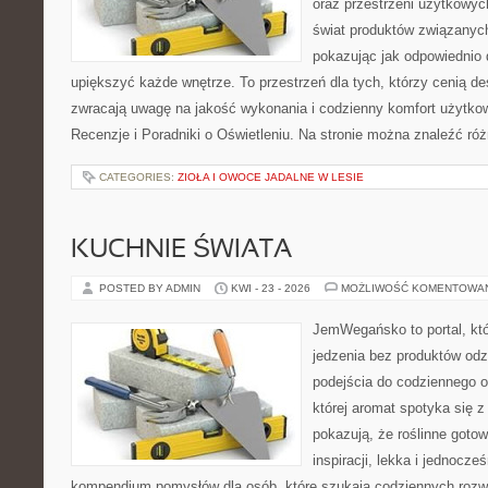
oraz przestrzeni użytkowyc
świat produktów związanych
pokazując jak odpowiednio 
upiększyć każde wnętrze. To przestrzeń dla tych, którzy cenią de
zwracają uwagę na jakość wykonania i codzienny komfort użytkow
Recenzje i Poradniki o Oświetleniu. Na stronie można znaleźć ró
CATEGORIES:
ZIOŁA I OWOCE JADALNE W LESIE
KUCHNIE ŚWIATA
POSTED BY ADMIN
KWI - 23 - 2026
MOŻLIWOŚĆ KOMENTOWA
JemWegańsko to portal, któ
jedzenia bez produktów od
podejścia do codziennego o
której aromat spotyka się z
pokazują, że roślinne goto
inspiracji, lekka i jednocz
kompendium pomysłów dla osób, które szukają codziennych rozwi