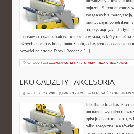
prowadzony z myślą o osob
pojazdu. Strona gromadzi 
związanych z motoryzacją,
praktycznym poradnikiem z
motoryzacji, jak i dla tych,
finansowania samochodów. To miejsce w sieci, w którym można 
różnych aspektów korzystania z auta, od wyboru odpowiedniego m
Nowości na stronie Testy i Recenzje […]
CATEGORIES:
EGZAMIN WSTĘPNY NA STUDIA – JĘZYK HISZPAŃSKI
EKO GADŻETY I AKCESORIA
POSTED BY ADMIN
MAJ - 3 - 2026
MOŻLIWOŚĆ KOMENTOWAN
Bibi Bistro to adres, które
ceniących wygodne rozwiąza
opisuje charakter lokalu, w
tylko apetyczne, ale równi
To serwis, która może zain