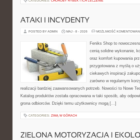
CATEGORIES:
CHOROBY RYBEK I ICH LECZENIE
ATAKI I INCYDENTY
POSTED BY ADMIN
MAJ - 8 - 2026
MOŻLIWOŚĆ KOMENTOWAN
Feniks Shop to nowoczesna 
cenią solidne wykonanie, k
oraz komfort kupowania prze
przygotowana z myślą o uż
ciekawych inspiracji zakup
zarówno w regularnym korzy
realizacji bardziej zaawansowanych potrzeb. Nowości to Nowe Tech
Katalog produktów została opracowana w taki sposób, aby odpow
grona odbiorców. Dzięki temu użytkownicy mogą […]
CATEGORIES:
ZIMĄ W GÓRACH
ZIELONA MOTORYZACJA I EKOLO