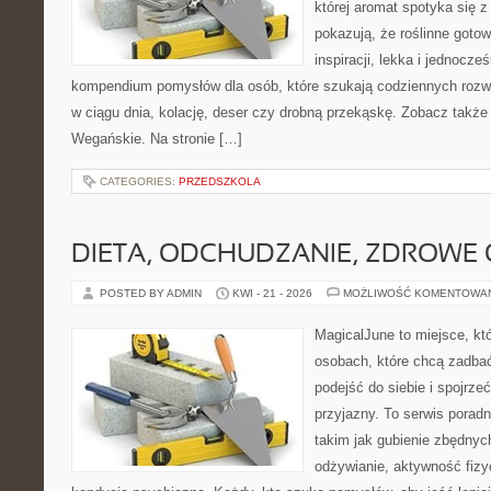
której aromat spotyka się z
pokazują, że roślinne goto
inspiracji, lekka i jednocz
kompendium pomysłów dla osób, które szukają codziennych rozwi
w ciągu dnia, kolację, deser czy drobną przekąskę. Zobacz także
Wegańskie. Na stronie […]
CATEGORIES:
PRZEDSZKOLA
DIETA, ODCHUDZANIE, ZDROWE
POSTED BY ADMIN
KWI - 21 - 2026
MOŻLIWOŚĆ KOMENTOWA
MagicalJune to miejsce, kt
osobach, które chcą zadba
podejść do siebie i spojrz
przyjazny. To serwis pora
takim jak gubienie zbędny
odżywianie, aktywność fizy