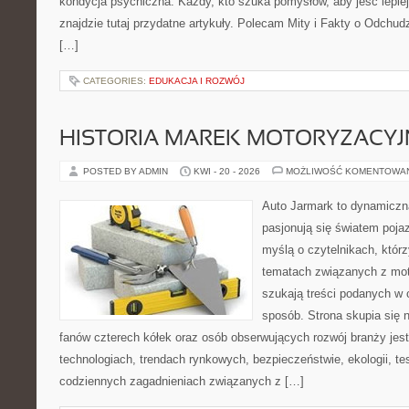
kondycja psychiczna. Każdy, kto szuka pomysłów, aby jeść lepiej, 
znajdzie tutaj przydatne artykuły. Polecam Mity i Fakty o Odchu
[…]
CATEGORIES:
EDUKACJA I ROZWÓJ
HISTORIA MAREK MOTORYZACY
POSTED BY ADMIN
KWI - 20 - 2026
MOŻLIWOŚĆ KOMENTOWA
Auto Jarmark to dynamiczna
pasjonują się światem poja
myślą o czytelnikach, któr
tematach związanych z mot
szukają treści podanych w 
sposób. Strona skupia się 
fanów czterech kółek oraz osób obserwujących rozwój branży jes
technologiach, trendach rynkowych, bezpieczeństwie, ekologii, t
codziennych zagadnieniach związanych z […]