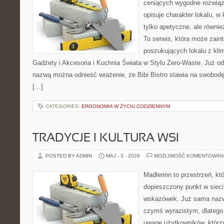
ceniących wygodne rozwiąza
opisuje charakter lokalu, w
tylko apetyczne, ale równi
To serwis, która może zain
poszukujących lokalu z kl
Gadżety i Akcesoria i Kuchnia Świata w Stylu Zero-Waste. Już o
nazwą można odnieść wrażenie, że Bibi Bistro stawia na swobodę
[…]
CATEGORIES:
ERGONOMIA W ŻYCIU CODZIENNYM
TRADYCJE I KULTURA WSI
POSTED BY ADMIN
MAJ - 3 - 2026
MOŻLIWOŚĆ KOMENTOWAN
Madlennn to przestrzeń, kt
dopieszczony punkt w sieci
wskazówek. Już sama nazwa
czymś wyrazistym, dlatego
uwagę użytkowników, którzy