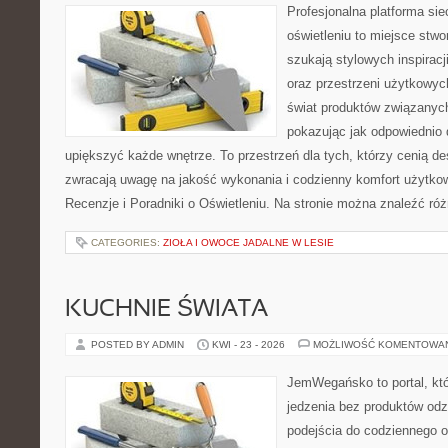
Profesjonalna platforma si
oświetleniu to miejsce stwo
szukają stylowych inspiracj
oraz przestrzeni użytkowyc
świat produktów związanych
pokazując jak odpowiednio 
upiększyć każde wnętrze. To przestrzeń dla tych, którzy cenią de
zwracają uwagę na jakość wykonania i codzienny komfort użytkow
Recenzje i Poradniki o Oświetleniu. Na stronie można znaleźć ró
CATEGORIES:
ZIOŁA I OWOCE JADALNE W LESIE
KUCHNIE ŚWIATA
POSTED BY ADMIN
KWI - 23 - 2026
MOŻLIWOŚĆ KOMENTOWA
JemWegańsko to portal, któ
jedzenia bez produktów od
podejścia do codziennego o