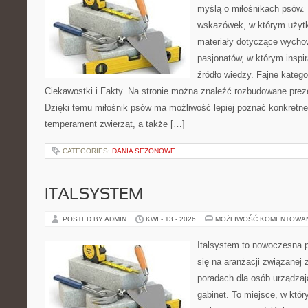
myślą o miłośnikach psów. 
wskazówek, w którym użytko
materiały dotyczące wychow
pasjonatów, w którym inspi
źródło wiedzy. Fajne katego
Ciekawostki i Fakty. Na stronie można znaleźć rozbudowane preze
Dzięki temu miłośnik psów ma możliwość lepiej poznać konkretne
temperament zwierząt, a także […]
CATEGORIES:
DANIA SEZONOWE
ITALSYSTEM
POSTED BY ADMIN
KWI - 13 - 2026
MOŻLIWOŚĆ KOMENTOWA
Italsystem to nowoczesna pl
się na aranżacji związanej
poradach dla osób urządzaj
gabinet. To miejsce, w któr