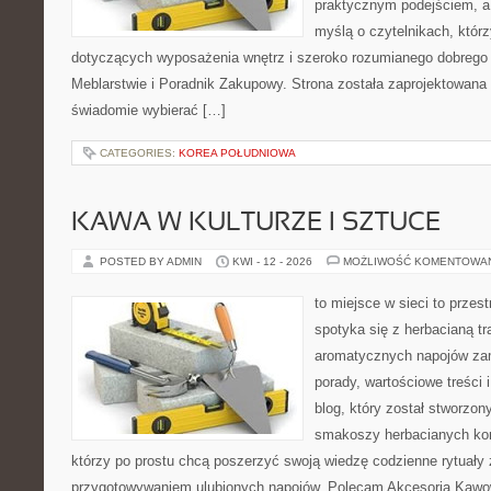
praktycznym podejściem, a
myślą o czytelnikach, którz
dotyczących wyposażenia wnętrz i szeroko rozumianego dobrego 
Meblarstwie i Poradnik Zakupowy. Strona została zaprojektowana 
świadomie wybierać […]
CATEGORIES:
KOREA POŁUDNIOWA
KAWA W KULTURZE I SZTUCE
POSTED BY ADMIN
KWI - 12 - 2026
MOŻLIWOŚĆ KOMENTOWA
to miejsce w sieci to przes
spotyka się z herbacianą tr
aromatycznych napojów zam
porady, wartościowe treści 
blog, który został stworzon
smakoszy herbacianych kom
którzy po prostu chcą poszerzyć swoją wiedzę codzienne rytuały
przygotowywaniem ulubionych napojów. Polecam Akcesoria Kawo