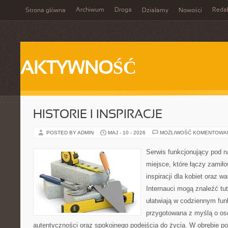
Archiwum
Droga
Reda
Strona główna
Działamy
Nowości
AKTYWNOŚĆ
HISTORIE I INSPIRACJE
POSTED BY ADMIN
MAJ - 10 - 2026
MOŻLIWOŚĆ KOMENTOWA
Serwis funkcjonujący pod 
miejsce, które łączy zamiło
inspiracji dla kobiet oraz 
Internauci mogą znaleźć tut
ułatwiają w codziennym fun
przygotowana z myślą o oso
autentyczności oraz spokojnego podejścia do życia. W obrębie p