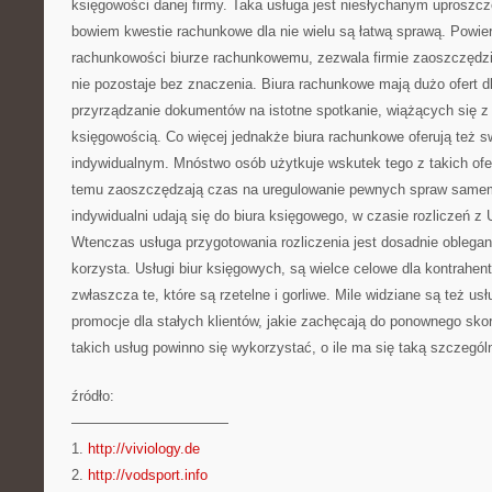
księgowości danej firmy. Taka usługa jest niesłychanym uproszcz
bowiem kwestie rachunkowe dla nie wielu są łatwą sprawą. Powie
rachunkowości biurze rachunkowemu, zezwala firmie zaoszczędzi
nie pozostaje bez znaczenia. Biura rachunkowe mają dużo ofert dla 
przyrządzanie dokumentów na istotne spotkanie, wiążących się z
księgowością. Co więcej jednakże biura rachunkowe oferują też sw
indywidualnym. Mnóstwo osób użytkuje wskutek tego z takich ofer
temu zaoszczędzają czas na uregulowanie pewnych spraw samem
indywidualni udają się do biura księgowego, w czasie rozliczeń
Wtenczas usługa przygotowania rozliczenia jest dosadnie oblegan
korzysta. Usługi biur księgowych, są wielce celowe dla kontrahen
zwłaszcza te, które są rzetelne i gorliwe. Mile widziane są też usł
promocje dla stałych klientów, jakie zachęcają do ponownego skor
takich usług powinno się wykorzystać, o ile ma się taką szczegól
źródło:
———————————
1.
http://viviology.de
2.
http://vodsport.info