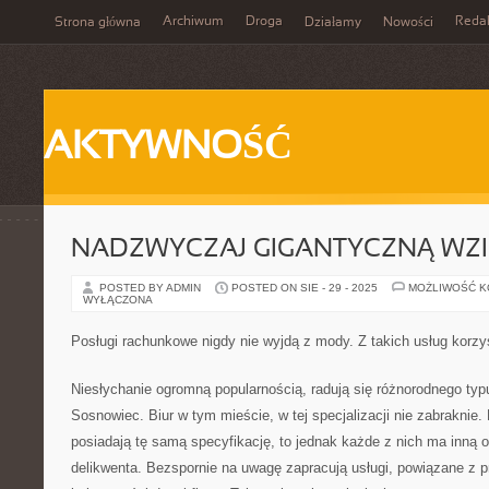
Archiwum
Droga
Reda
Strona główna
Działamy
Nowości
AKTYWNOŚĆ
NADZWYCZAJ GIGANTYCZNĄ WZI
POSTED BY ADMIN
POSTED ON SIE - 29 - 2025
MOŻLIWOŚĆ 
WYŁĄCZONA
Posługi rachunkowe nigdy nie wyjdą z mody. Z takich usług korz
Niesłychanie ogromną popularnością, radują się różnorodnego typ
Sosnowiec. Biur w tym mieście, w tej specjalizacji nie zabraknie
posiadają tę samą specyfikację, to jednak każde z nich ma inną 
delikwenta. Bezspornie na uwagę zapracują usługi, powiązane z 