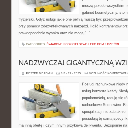
muszą przede wszystkim fi
gabinet kosmetyczny, stoma
fryzjerski. Gdyż usługi jakie one pełnią muszą być przeprowadza
przy pomocy zdezynfekowanych narzędzi. Ilość kontrahentów prze
prawdopodobnie wysoka oraz nie mogą […]
CATEGORIES:
ŚWIADOME RODZICIELSTWO I EKO DOM Z DZIEĆMI
NADZWYCZAJ GIGANTYCZNĄ WZI
POSTED BY ADMIN
SIE - 29 - 2025
MOŻLIWOŚĆ KOMENTOWA
Posługi rachunkowe nigdy n
usług korzysta każdy Nies
popularnością, radują się r
rachunkowe Sosnowiec. Biur
specjalizacji nie zabraknie
posiadają tę samą specyfika
ma inną ofertę i czym innym przykuwa delikwenta. Bezspornie na