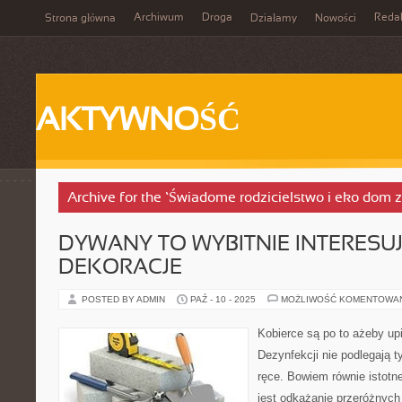
Archiwum
Droga
Reda
Strona główna
Działamy
Nowości
AKTYWNOŚĆ
Archive for the ‘Świadome rodzicielstwo i eko dom 
DYWANY TO WYBITNIE INTERESU
DEKORACJE
POSTED BY ADMIN
PAŹ - 10 - 2025
MOŻLIWOŚĆ KOMENTOWA
Kobierce są po to ażeby u
Dezynfekcji nie podlegają t
ręce. Bowiem równie istotne
jest odkażanie przeróżnych 