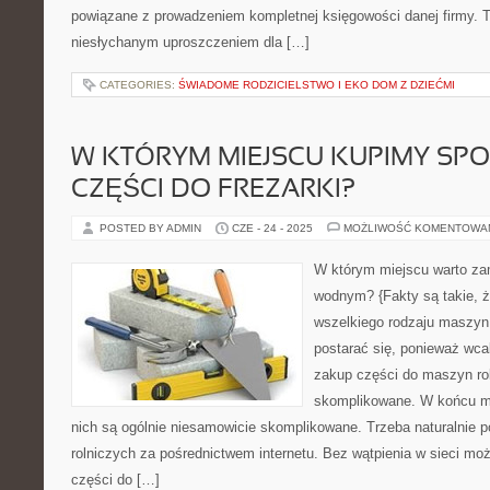
powiązane z prowadzeniem kompletnej księgowości danej firmy. T
niesłychanym uproszczeniem dla […]
CATEGORIES:
ŚWIADOME RODZICIELSTWO I EKO DOM Z DZIEĆMI
W KTÓRYM MIEJSCU KUPIMY SP
CZĘŚCI DO FREZARKI?
POSTED BY ADMIN
CZE - 24 - 2025
MOŻLIWOŚĆ KOMENTOWA
W którym miejscu warto za
wodnym? {Fakty są takie, ż
wszelkiego rodzaju maszyn
postarać się, ponieważ wcal
zakup części do maszyn rol
skomplikowane. W końcu ma
nich są ogólnie niesamowicie skomplikowane. Trzeba naturalnie
rolniczych za pośrednictwem internetu. Bez wątpienia w sieci m
części do […]