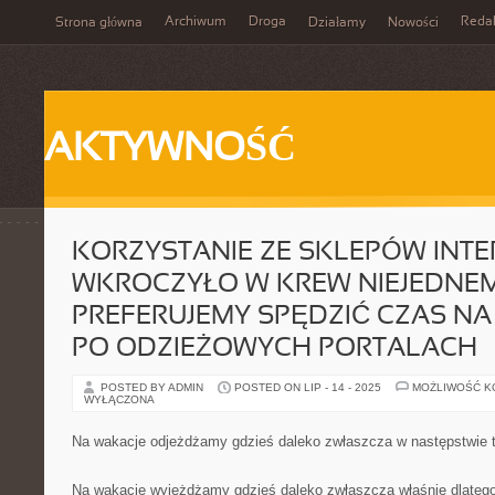
Archiwum
Droga
Reda
Strona główna
Działamy
Nowości
AKTYWNOŚĆ
KORZYSTANIE ZE SKLEPÓW INT
WKROCZYŁO W KREW NIEJEDNEM
PREFERUJEMY SPĘDZIĆ CZAS N
PO ODZIEŻOWYCH PORTALACH
POSTED BY ADMIN
POSTED ON LIP - 14 - 2025
MOŻLIWOŚĆ 
WYŁĄCZONA
Na wakacje odjeżdżamy gdzieś daleko zwłaszcza w następstwie 
Na wakacje wyjeżdżamy gdzieś daleko zwłaszcza właśnie dlateg