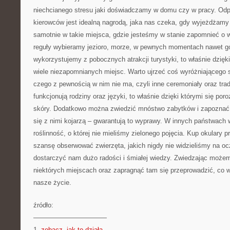
niechcianego stresu jaki doświadczamy w domu czy w pracy. Odp
kierowców jest idealną nagrodą, jaka nas czeka, gdy wyjeżdżamy 
samotnie w takie miejsca, gdzie jesteśmy w stanie zapomnieć o 
reguły wybieramy jezioro, morze, w pewnych momentach nawet gó
wykorzystujemy z pobocznych atrakcji turystyki, to właśnie dzię
wiele niezapomnianych miejsc. Warto ujrzeć coś wyróżniającego s
czego z pewnością w nim nie ma, czyli inne ceremoniały oraz trad
funkcjonują rodziny oraz języki, to właśnie dzięki którymi się por
skóry. Dodatkowo można zwiedzić mnóstwo zabytków i zapoznać za
się z nimi kojarzą – gwarantują to wyprawy. W innych państwach 
roślinność, o której nie mieliśmy zielonego pojęcia. Kup okulary
szansę obserwować zwierzęta, jakich nigdy nie widzieliśmy na o
dostarczyć nam dużo radości i śmiałej wiedzy. Zwiedzając może
niektórych miejscach oraz zapragnąć tam się przeprowadzić, co 
nasze życie.
źródło:
———————————
1.
zobacz, jak to działa