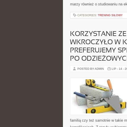
marzy również o studiowaniu na e
CATEGORIES:
TRENING SIŁOWY
KORZYSTANIE Z
WKROCZYŁO W KR
PREFERUJEMY S
PO ODZIEŻOWYC
POSTED BY ADMIN
LIP - 14 - 
familią czy też samotnie w takie 