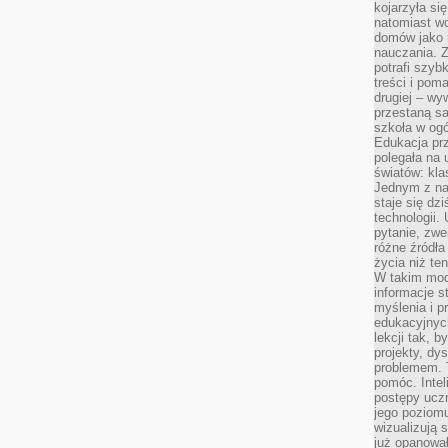
kojarzyła się
natomiast wc
domów jako r
nauczania. Z
potrafi szyb
treści i po
drugiej – wy
przestaną sa
szkoła w og
Edukacja prz
polegała na
światów: kla
Jednym z na
staje się dz
technologii.
pytanie, zw
różne źródła
życia niż ten
W takim mod
informacje s
myślenia i 
edukacyjnych
lekcji tak, 
projekty, dy
problemem. 
pomóc. Intel
postępy ucz
jego poziomu
wizualizują 
już opanowa