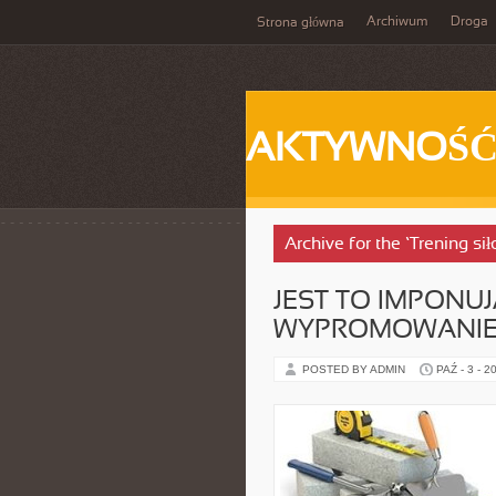
Archiwum
Droga
Strona główna
AKTYWNOŚ
Archive for the ‘Trening si
JEST TO IMPONU
WYPROMOWANIE
POSTED BY ADMIN
PAŹ - 3 - 2