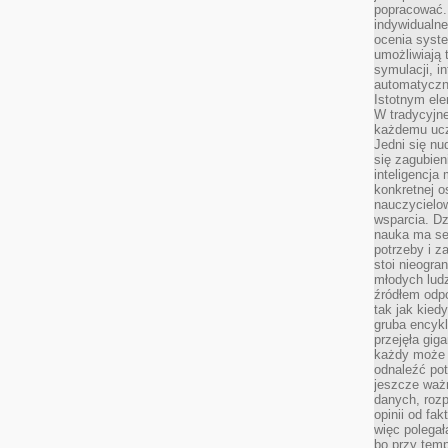
popracować. 
indywidualn
ocenia syst
umożliwiają 
symulacji, i
automatyczn
Istotnym ele
W tradycyjne
każdemu ucz
Jedni się nu
się zagubien
inteligencja
konkretnej 
nauczycielow
wsparcia. Dz
nauka ma se
potrzeby i z
stoi nieogra
młodych lud
źródłem odpo
tak jak kied
gruba encykl
przejęła gig
każdy może 
odnaleźć pot
jeszcze ważn
danych, rozp
opinii od fa
więc polegał
bo przy temp