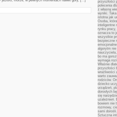
y jezioro, morze, w pewnych momentach nawet góry, […]
przyszłości 
polecenia dl
z własną wi
wyniki. Taka 
istotna jak 
Osoba, która
inteligentne
rynku pracy,
oznacza to j
wszystkie p
bezpieczne r
emocjonalne 
algorytm nie
nauczyciela,
bo ma gorszy
wymaga rozmo
Właśnie dlat
przyszłości 
wrażliwości
warto zauważ
rodziców. On
dziecko uczy
urządzeń, pla
dorosłych bę
się narzędzi
uzależnień. 
bowiem nie t
rozmowy, cie
sami dorośli.
Sztuczna int