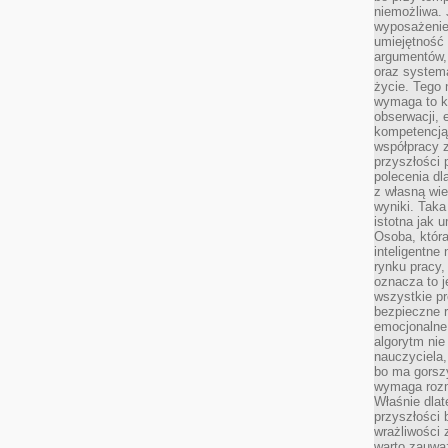
niemożliwa. 
wyposażenie
umiejętność
argumentów, 
oraz systema
życie. Tego 
wymaga to k
obserwacji, 
kompetencją
współpracy z
przyszłości 
polecenia dl
z własną wi
wyniki. Taka 
istotna jak 
Osoba, która
inteligentne
rynku pracy,
oznacza to j
wszystkie p
bezpieczne r
emocjonalne 
algorytm nie
nauczyciela,
bo ma gorszy
wymaga rozmo
Właśnie dlat
przyszłości 
wrażliwości
warto zauważ