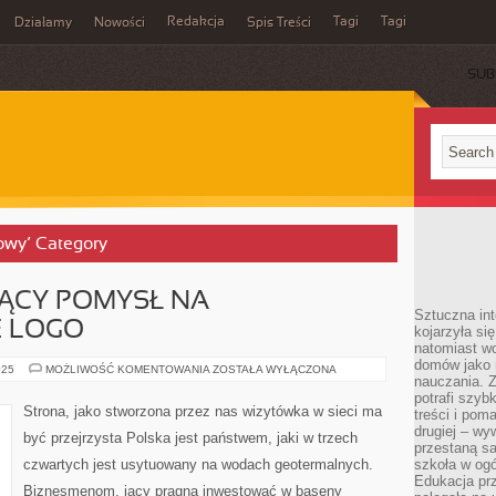
Redakcja
Tagi
Tagi
Działamy
Nowości
Spis Treści
SUB
Ć
łowy’ Category
JĄCY POMYSŁ NA
Sztuczna int
 LOGO
kojarzyła się
natomiast wc
domów jako r
JEST
025
MOŻLIWOŚĆ KOMENTOWANIA
ZOSTAŁA WYŁĄCZONA
nauczania. Z
TO
IMPONUJĄCY
potrafi szyb
POMYSŁ
Strona, jako stworzona przez nas wizytówka w sieci ma
treści i po
NA
WYPROMOWANIE
drugiej – wy
być przejrzysta Polska jest państwem, jaki w trzech
LOGO
przestaną sa
czwartych jest usytuowany na wodach geotermalnych.
szkoła w og
Edukacja prz
Biznesmenom, jacy pragną inwestować w baseny