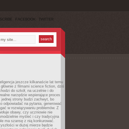
SCRIBE
FACEBOOK
TWITTER
eligencja jeszcze kilkanaście lat temu
 głównie z filmami science fiction, dziś
hodzi do szkół, na uczelnie i do
ealne narzędzie wspierające proces
 jednej strony budzi zachwyt, bo
ko odpowiadać na pytania, generować
magać w rozwiązywaniu problemów. Z
wołuje obawy, czy uczniowie nie
modzielnie myśleć i czy tradycyjna
óle ma szansę z nią konkurować.
yszłości w dużej mierze będzie