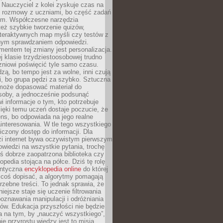
Nauczyciel z kolei zyskuje czas na
e rozmowy z uczniami, bo część zadań
em. Współczesne narzędzia
też szybkie tworzenie quizów,
nteraktywnych map myśli czy testów z
ym sprawdzaniem odpowiedzi.
mentem tej zmiany jest personalizacja.
j klasie trzydziestoosobowej trudno
niowi poświęcić tyle samo czasu.
dzą, bo tempo jest za wolne, inni czują
i, bo grupa pędzi za szybko. Sztuczna
 może dopasować materiał do
osoby, a jednocześnie podsunąć
i informacje o tym, kto potrzebuje
ięki temu uczeń dostaje poczucie, że
ns, bo odpowiada na jego realne
ainteresowania. W tle tego wszystkiego
niczony dostęp do informacji. Dla
zi internet bywa oczywistym pierwszym
wiedzi na wszystkie pytania, trochę
yś dobrze zaopatrzona biblioteka czy
opedia stojąca na półce. Dziś tę rolę
antyczna
encyklopedia online
do której
coś dopisać, a algorytmy pomagają
rzebne treści. To jednak sprawia, że
iejsze staje się uczenie filtrowania
oznawania manipulacji i odróżniania
któw. Edukacja przyszłości nie będzie
a na tym, by „nauczyć wszystkiego”,
ie przyrostu wiedzy jest to misja