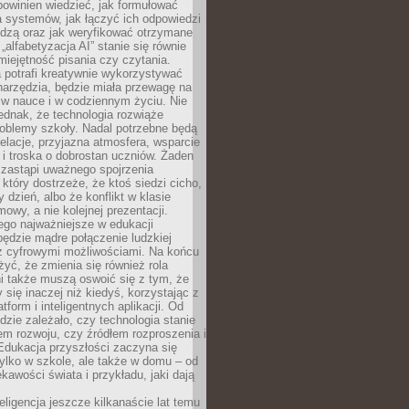
powinien wiedzieć, jak formułować
a systemów, jak łączyć ich odpowiedzi
edzą oraz jak weryfikować otrzymane
„alfabetyzacja AI” stanie się równie
umiejętność pisania czy czytania.
 potrafi kreatywnie wykorzystywać
 narzędzia, będzie miała przewagę na
 w nauce i w codziennym życiu. Nie
ednak, że technologia rozwiąże
roblemy szkoły. Nadal potrzebne będą
elacje, przyjazna atmosfera, wsparcie
i troska o dobrostan uczniów. Żaden
 zastąpi uważnego spojrzenia
 który dostrzeże, że ktoś siedzi cicho,
 dzień, albo że konflikt w klasie
wy, a nie kolejnej prezentacji.
ego najważniejsze w edukacji
będzie mądre połączenie ludzkiej
 z cyfrowymi możliwościami. Na końcu
yć, że zmienia się również rola
i także muszą oswoić się z tym, że
 się inaczej niż kiedyś, korzystając z
tform i inteligentnych aplikacji. Od
dzie zależało, czy technologia stanie
em rozwoju, czy źródłem rozproszenia i
Edukacja przyszłości zaczyna się
ylko w szkole, ale także w domu – od
kawości świata i przykładu, jaki dają
eligencja jeszcze kilkanaście lat temu