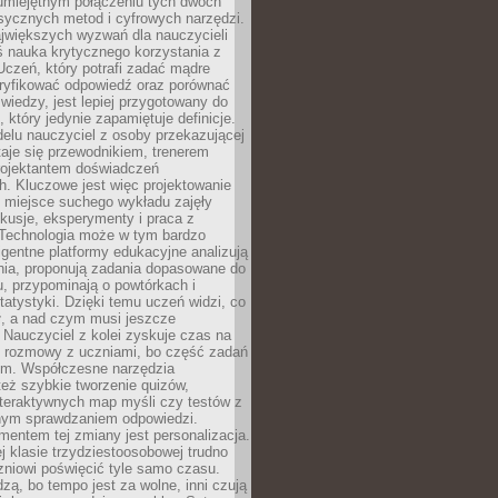
 umiejętnym połączeniu tych dwóch
sycznych metod i cyfrowych narzędzi.
jwiększych wyzwań dla nauczycieli
iś nauka krytycznego korzystania z
 Uczeń, który potrafi zadać mądre
eryfikować odpowiedź oraz porównać
 wiedzy, jest lepiej przygotowany do
, który jedynie zapamiętuje definicje.
elu nauczyciel z osoby przekazującej
taje się przewodnikiem, trenerem
projektantem doświadczeń
. Kluczowe jest więc projektowanie
by miejsce suchego wykładu zajęły
skusje, eksperymenty i praca z
Technologia może w tym bardzo
igentne platformy edukacyjne analizują
nia, proponują zadania dopasowane do
, przypominają o powtórkach i
statystyki. Dzięki temu uczeń widzi, co
ł, a nad czym musi jeszcze
Nauczyciel z kolei zyskuje czas na
e rozmowy z uczniami, bo część zadań
em. Współczesne narzędzia
też szybkie tworzenie quizów,
nteraktywnych map myśli czy testów z
ym sprawdzaniem odpowiedzi.
mentem tej zmiany jest personalizacja.
j klasie trzydziestoosobowej trudno
niowi poświęcić tyle samo czasu.
dzą, bo tempo jest za wolne, inni czują