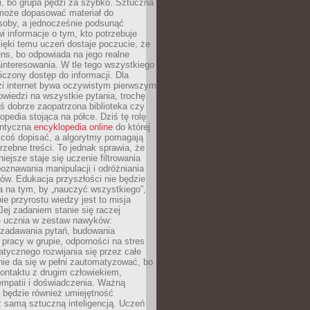
i, bo grupa pędzi za szybko. Sztuczna
 może dopasować materiał do
osoby, a jednocześnie podsunąć
i informacje o tym, kto potrzebuje
ięki temu uczeń dostaje poczucie, że
ns, bo odpowiada na jego realne
ainteresowania. W tle tego wszystkiego
niczony dostęp do informacji. Dla
zi internet bywa oczywistym pierwszym
wiedzi na wszystkie pytania, trochę
yś dobrze zaopatrzona biblioteka czy
opedia stojąca na półce. Dziś tę rolę
antyczna
encyklopedia online
do której
coś dopisać, a algorytmy pomagają
rzebne treści. To jednak sprawia, że
iejsze staje się uczenie filtrowania
oznawania manipulacji i odróżniania
któw. Edukacja przyszłości nie będzie
a na tym, by „nauczyć wszystkiego”,
ie przyrostu wiedzy jest to misja
Jej zadaniem stanie się raczej
 ucznia w zestaw nawyków:
 zadawania pytań, budowania
pracy w grupie, odporności na stres
tycznego rozwijania się przez całe
nie da się w pełni zautomatyzować, bo
ontaktu z drugim człowiekiem,
empatii i doświadczenia. Ważną
 będzie również umiejętność
 samą sztuczną inteligencją. Uczeń