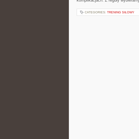
komplikacjach. Z reguły wybieram
CATEGORIES:
TRENING SIŁOWY