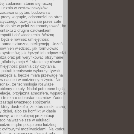
Jej zadaniem stanie się raczej
 ucznia w zestaw nawyków:
 zadawania pytań, budowania
pracy w grupie, odporności na stres
tycznego rozwijania się przez całe
nie da się w pełni zautomatyzować, bo
ontaktu z drugim człowiekiem,
empatii i doświadczenia. Ważną
 będzie również umiejętność
 samą sztuczną inteligencją. Uczeń
powinien wiedzieć, jak formułować
a systemów, jak łączyć ich odpowiedzi
edzą oraz jak weryfikować otrzymane
„alfabetyzacja AI” stanie się równie
umiejętność pisania czy czytania.
 potrafi kreatywnie wykorzystywać
 narzędzia, będzie miała przewagę na
 w nauce i w codziennym życiu. Nie
ednak, że technologia rozwiąże
roblemy szkoły. Nadal potrzebne będą
elacje, przyjazna atmosfera, wsparcie
i troska o dobrostan uczniów. Żaden
 zastąpi uważnego spojrzenia
 który dostrzeże, że ktoś siedzi cicho,
 dzień, albo że konflikt w klasie
wy, a nie kolejnej prezentacji.
ego najważniejsze w edukacji
będzie mądre połączenie ludzkiej
 z cyfrowymi możliwościami. Na końcu
yć, że zmienia się również rola