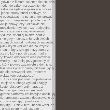
 głównie z filmami science fiction, dziś
hodzi do szkół, na uczelnie i do
ealne narzędzie wspierające proces
 jednej strony budzi zachwyt, bo
ko odpowiadać na pytania, generować
magać w rozwiązywaniu problemów. Z
wołuje obawy, czy uczniowie nie
modzielnie myśleć i czy tradycyjna
óle ma szansę z nią konkurować.
yszłości w dużej mierze będzie
 umiejętnym połączeniu tych dwóch
sycznych metod i cyfrowych narzędzi.
jwiększych wyzwań dla nauczycieli
iś nauka krytycznego korzystania z
 Uczeń, który potrafi zadać mądre
eryfikować odpowiedź oraz porównać
 wiedzy, jest lepiej przygotowany do
, który jedynie zapamiętuje definicje.
elu nauczyciel z osoby przekazującej
taje się przewodnikiem, trenerem
projektantem doświadczeń
. Kluczowe jest więc projektowanie
by miejsce suchego wykładu zajęły
skusje, eksperymenty i praca z
Technologia może w tym bardzo
igentne platformy edukacyjne analizują
nia, proponują zadania dopasowane do
, przypominają o powtórkach i
statystyki. Dzięki temu uczeń widzi, co
ł, a nad czym musi jeszcze