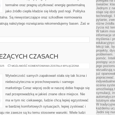
polegała na
światów: kla
termalne oraz pragną użytkować energię geotermalną
Jednym z na
jako źródło ciepła kładzie się kłody pod nogi. Polityka
staje się dz
technologii.
talna. Są niewystarczające oraz szkodliwe normowania
pytanie, zw
ypatrują należytego rozwiązania rekomendujemy basen. Zaś w
różne źródła
życia niż ten
W takim mod
informacje s
myślenia i 
edukacyjnych
lekcji tak, 
projekty, dy
problemem. 
IEŻĄCYCH CZASACH
pomóc. Intel
postępy ucz
jego poziomu
DUŻO
2025
MOŻLIWOŚĆ KOMENTOWANIA
ZOSTAŁA WYŁĄCZONA
OSÓB
wizualizują 
W
już opanowa
BIEŻĄCYCH
Wytwórczość samych zapakowań stała się tak liczna i
CZASACH
popracować. 
indywidualn
niebezużyteczna w przechowywaniu i samego
ocenia syst
marketingu Coraz więcej osób w naszej dobie frapuje się
umożliwiają 
symulacji, i
nad przeprowadzką w jakieś znane obce miejsce. Nie
automatyczn
ma w tym nic ciekawego, ludzie chcą lepiej egzystować
Istotnym ele
W tradycyjne
w bardziej komfortowych sytuacjach, lepiej zyskiwać i
każdemu ucz
Jedni się nu
kraju nie zawsze są ku temu stosowne warunki. Wiele ludzi