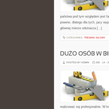
państwa pod tym względem jest fa
prawne, dlatego dla tych, jacy w
głównej mierze odstrasza […]
CATEGORIES:
TRENING SIŁOWY
DUŻO OSÓB W B
POSTED BY ADMIN
SIE - 14 - 
realizować się profesjonalnie. W 