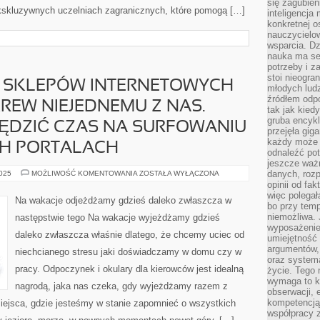
się zagubien
kskluzywnych uczelniach zagranicznych, które pomogą […]
inteligencja
konkretnej 
nauczycielow
wsparcia. Dz
nauka ma se
potrzeby i z
stoi nieogra
E SKLEPÓW INTERNETOWYCH
młodych lud
źródłem odpo
EW NIEJEDNEMU Z NAS.
tak jak kied
gruba encykl
PĘDZIĆ CZAS NA SURFOWANIU
przejęła gig
każdy może 
H PORTALACH
odnaleźć pot
jeszcze ważn
KORZYSTANIE
danych, rozp
2025
MOŻLIWOŚĆ KOMENTOWANIA
ZOSTAŁA WYŁĄCZONA
ZE
opinii od fa
SKLEPÓW
więc polegał
INTERNETOWYCH
Na wakacje odjeżdżamy gdzieś daleko zwłaszcza w
WKROCZYŁO
bo przy temp
W
niemożliwa. 
następstwie tego Na wakacje wyjeżdżamy gdzieś
KREW
wyposażenie
NIEJEDNEMU
daleko zwłaszcza właśnie dlatego, że chcemy uciec od
Z
umiejętność
NAS.
argumentów, 
niechcianego stresu jaki doświadczamy w domu czy w
PREFERUJEMY
oraz systema
SPĘDZIĆ
CZAS
pracy. Odpoczynek i okulary dla kierowców jest idealną
życie. Tego 
NA
wymaga to k
SURFOWANIU
nagrodą, jaka nas czeka, gdy wyjeżdżamy razem z
PO
obserwacji, 
ODZIEŻOWYCH
kompetencją
miejsca, gdzie jesteśmy w stanie zapomnieć o wszystkich
PORTALACH
współpracy z