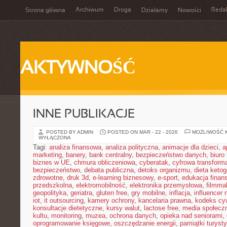
Archiwum
Droga
Reda
Strona główna
Działamy
Nowości
AKTYWNOŚĆ
INNE PUBLIKACJE
POSTED BY ADMIN
POSTED ON MAR - 22 - 2026
MOŻLIWOŚĆ 
WYŁĄCZONA
Tagi:
analiza finansowa
,
analiza polityczna
,
animacje dla dzieci
,
a
marketing
,
banery
,
bank centralny
,
bezpieczeństwo danych
,
biuro
biznes w UE
,
chmura obliczeniowa
,
cyberatak
,
cyfrowa transform
bezpieczeństwo
,
debata publiczna
,
detoks organizmu
,
dieta keto
zdrowotne
,
druk 3d
,
e-learning biznesowy
,
e-sport
,
edukacja finan
przedszkolna
,
elektromobilność
,
elektronika przemysłowa
,
filmma
geopolityka
,
geriatra
,
gluten free
,
gry mobilne
,
inflacja
,
influencer 
iot
,
it outsourcing
,
kamery ochrony
,
kancelaria prawna
,
kodeks cyw
konsultacje dietetyczne
,
kursy walut
,
lactose free
,
media społeczn
kultu
,
monitoring
,
muzea
,
ochrona danych
,
opieka nad seniorami
,
oprogramowanie księgowe
,
oszczędzanie energii
,
pamiątki turyst