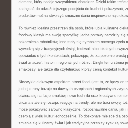
element, który nadaje wszystkiemu charakter. Dzięki takim treś
zachęcać do odważniejszego podejścia do kuchni i pokazywać, ż
produktów można stworzyć smaczne dania inspirowane najciekaws
To również idealna przestrzeń dla osób, które lubią kulinarne ciek
foodowy klasyk ma swoją specyfikę: jedne potrawy narodziły się 
nakarmienia robotników, inne stały się symbolem nocnego życia m
wywodzą się z tradycyjnych świąt, festiwali albo lokalnych zwyc
opowiadać o tych kontekstach, pokazując, że za pozornie prostą 
świat znaczeń, historii i regionalnych różnic. Dzięki temu strona je
smakoszy, ale także dla czytelników, którzy cenią kontekst kultu
Niezwykle ciekawym aspektem street foodu jest to, że łączy on t
jednej strony bazuje na dawnych przepisach i regionalnych zwycza
otwiera się na fuzje smaków, nowe techniki oraz kreatywne reinte
uliczna stale się rozwija, reaguje na trendy, ale nie traci swojej 
może pokazywać zarówno klasyczne, rozpoznawalne dania, jak i 
czerpią z wielu kultur jednocześnie. To doskonałe miejsce dla osób
zmienia się kulinarny świat i jak tradycyjne przepisy zyskują nowe