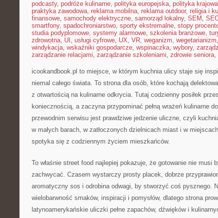
podcasty
,
podróże kulinarne
,
polityka europejska
,
polityka krajowa
praktyka zawodowa
,
reklama mobilna
,
reklama outdoor
,
religia i k
finansowe
,
samochody elektryczne
,
samorząd lokalny
,
SEM
,
SE
smartfony
,
spadochroniarstwo
,
sporty ekstremalne
,
stopy procent
studia podyplomowe
,
systemy alarmowe
,
szkolenia branżowe
,
tur
zdrowotna
,
UI
,
usługi cyfrowe
,
UX
,
VR
,
weganizm
,
wegetarianizm
windykacja
,
wskaźniki gospodarcze
,
wspinaczka
,
wybory
,
zarząd
zarządzanie relacjami
,
zarządzanie szkoleniami
,
zdrowie seniora
,
icookandbook.pl to miejsce, w którym kuchnia ulicy staje się ins
niemal całego świata. To strona dla osób, które kochają delektowa
z otwartością na kulinarne odkrycia. Tutaj codzienny posiłek prze
koniecznością, a zaczyna przypominać pełną wrażeń kulinarne 
przewodnim serwisu jest prawdziwe jedzenie uliczne, czyli kuchnia
w małych barach, w zatłoczonych dzielnicach miast i w miejscach,
spotyka się z codziennym życiem mieszkańców.
To właśnie street food najlepiej pokazuje, że gotowanie nie musi
zachwycać. Czasem wystarczy prosty placek, dobrze przyprawio
aromatyczny sos i odrobina odwagi, by stworzyć coś pysznego. Na
wielobarwność smaków, inspiracji i pomysłów, dlatego strona prow
latynoamerykańskie uliczki pełne zapachów, dźwięków i kulinarny