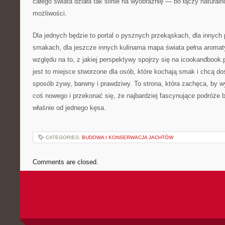
całego świata działa tak silnie na wyobraźnię — bo łączy natur
możliwości.
Dla jednych będzie to portal o pysznych przekąskach, dla innych
smakach, dla jeszcze innych kulinarna mapa świata pełna aroma
względu na to, z jakiej perspektywy spojrzy się na icookandbook.
jest to miejsce stworzone dla osób, które kochają smak i chcą d
sposób żywy, barwny i prawdziwy. To strona, która zachęca, by w
coś nowego i przekonać się, że najbardziej fascynujące podróże 
właśnie od jednego kęsa.
CATEGORIES:
BUDOWA I KONSERWACJA JACHTÓW
Comments are closed.