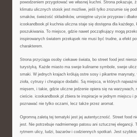
powodzeniem przygotować we własnej kuchni. Strona pokazuje, 
klimatu ulicznych stoisk jest możliwe, jeśli tylko zrozumie się p
smaków, świeżość składników, umiejętne użycie przypraw i dbałoś
icookandbook.pl kuchnia uliczna staje się dostępna dla każdego
poszukiwania. To miejsce, gdzie nawet początkujący mogą przeko
inspirowanych światem przekąsek nie musi być trudne, a efekt po
charakterem.
Strona przyciąga osoby ciekawe świata, bo street food jest niero
turystyką. Każde miasto ma swoje kulinarne symbole, swoje uliczn
smaki. W jednych krajach królują ostre sosy i pikantne marynaty
zioła, cytrusy i chrupiące dodatki. Są miejsca, w których najważn
mięsem, i takie, gdzie uliczne jedzenie opiera się na warzywach,
cieście. icookandbook.pl zbiera te inspiracje w jednym miejscu i
poznawać nie tylko oczami, lecz także przez aromat.
Ogromną zaletą tej tematyki jest jej autentyczność. Street food n
jest. Nie potrzebuje nadmiernego patosu ani sztucznej elegancji. T
rytmem ulicy, ludzi, bazarów i codziennych spotkań. Jest szybkie,