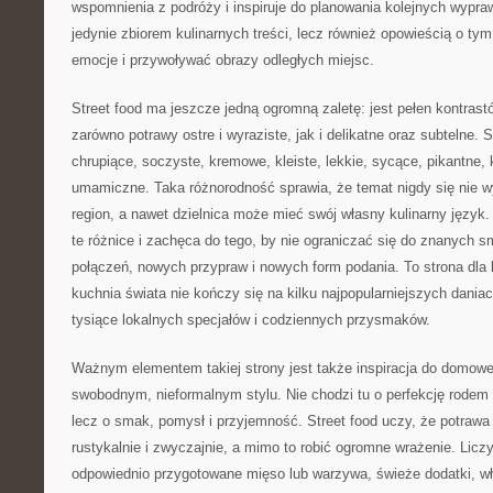
wspomnienia z podróży i inspiruje do planowania kolejnych wypraw
jedynie zbiorem kulinarnych treści, lecz również opowieścią o t
emocje i przywoływać obrazy odległych miejsc.
Street food ma jeszcze jedną ogromną zaletę: jest pełen kontras
zarówno potrawy ostre i wyraziste, jak i delikatne oraz subtelne. 
chrupiące, soczyste, kremowe, kleiste, lekkie, sycące, pikantne, 
umamiczne. Taka różnorodność sprawia, że temat nigdy się nie w
region, a nawet dzielnica może mieć swój własny kulinarny język.
te różnice i zachęca do tego, by nie ograniczać się do znanych
połączeń, nowych przypraw i nowych form podania. To strona dla l
kuchnia świata nie kończy się na kilku najpopularniejszych daniac
tysiące lokalnych specjałów i codziennych przysmaków.
Ważnym elementem takiej strony jest także inspiracja do domowe
swobodnym, nieformalnym stylu. Nie chodzi tu o perfekcję rodem z
lecz o smak, pomysł i przyjemność. Street food uczy, że potrawa
rustykalnie i zwyczajnie, a mimo to robić ogromne wrażenie. Licz
odpowiednio przygotowane mięso lub warzywa, świeże dodatki, wł