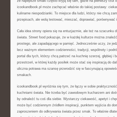
że najlepsze smaki często kryją się tam, gdzie na pierwszy rzut 
icookandbook.pl może zachęcać właśnie do takiej postawy: cieka
kulinarne niespodzianki. To miejsce dla ludzi, którzy nie chcą za
przepisach, ale wolą testować, mieszać, doprawiać, porównywać 
Cała idea strony opiera się na entuzjazmie, ale też na szacunku d
świata. Street food pokazuje, że w każdej kulturze można znaleź
prostego, ale zapadającego w pamięć. Jednocześnie uczy, że jedze
lecz ważnym elementem codzienności, tradycji, wspólnoty i podró
portal dla tych, którzy chcą patrzeć na kuchnię szerzej, głębiej i 
przestrzeń, w której każdy posiłek może stać się inspiracją do d
uliczna potrawa ma szansę przerodzić się w fascynującą opowieść
smakach.
icookandbook.pl wyróżnia się tym, że łączy w sobie praktycznoś
kuchniami świata. Nie trzeba być zawodowym kucharzem ani do
by odnaleźć tu coś dla siebie. Wystarczy ciekawość, apetyt i ch
może być codziennym źródłem inspiracji, punktem wyjścia do d
zaproszeniem do odkrywania świata przez smak. To właśnie dlate