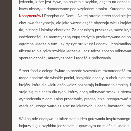
jedzeniu, które jest żywe, bo powstaje szybko, często na oczach 
bywa niezwykle dopracowane pod względem smaku. Kategorie po
Kontynentów
i Przepisy do Domu. Na tej stronie street food nie je
chwilowa fascynacja, ale jako ważna część obyczaju wielu krajó
tło, historię i lokalny charakter. Za chrupiącą przekąską może kry
codzienności, za aromatyczną zupą tradycja przekazywana od po
ogromna wiedza o tym, jak łączyć struktury i dodatki. icookandbo
uliczne to nie tylko szybkie jedzenie, lecz także sposób odkrywani
spontaniczność, autentyczność i radość z próbowania.
Street food z całego świata to przede wszystkim różnorodność trad
mogą spotkać się włoskie panini, indyjskie chaaty, a obok nich m
krajów, które dla wielu osób wciąż pozostają kulinarną tajemnicą.
staje się miejscem dla tych, którzy chcą odkrywać smaki z różny
wychodzenia z domu albo przeciwnie, pragną lepiej przygotować si
wiedzieć, czego warto szukać na lokalnych ulicach, bazarach i ta
Ważną rolę odgrywa tu także sama idea gotowania inspirowanego u
kojarzy się z szybkim jedzeniem kupowanym na mieście, wiele z