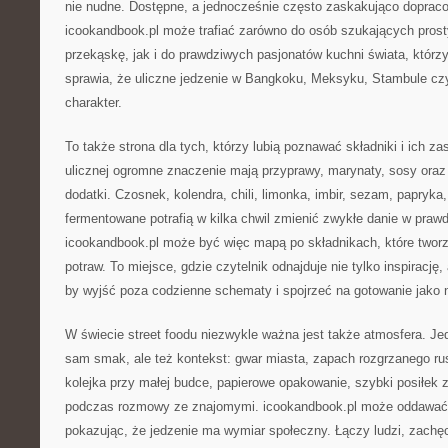
nie nudne. Dostępne, a jednocześnie często zaskakująco doprac
icookandbook.pl może trafiać zarówno do osób szukających pros
przekąskę, jak i do prawdziwych pasjonatów kuchni świata, którz
sprawia, że uliczne jedzenie w Bangkoku, Meksyku, Stambule cz
charakter.
To także strona dla tych, którzy lubią poznawać składniki i ich z
ulicznej ogromne znaczenie mają przyprawy, marynaty, sosy oraz
dodatki. Czosnek, kolendra, chili, limonka, imbir, sezam, papryka
fermentowane potrafią w kilka chwil zmienić zwykłe danie w praw
icookandbook.pl może być więc mapą po składnikach, które tworz
potraw. To miejsce, gdzie czytelnik odnajduje nie tylko inspirację
by wyjść poza codzienne schematy i spojrzeć na gotowanie jako 
W świecie street foodu niezwykle ważna jest także atmosfera. Jedz
sam smak, ale też kontekst: gwar miasta, zapach rozgrzanego ru
kolejka przy małej budce, papierowe opakowanie, szybki posiłek 
podczas rozmowy ze znajomymi. icookandbook.pl może oddawać w
pokazując, że jedzenie ma wymiar społeczny. Łączy ludzi, zachę