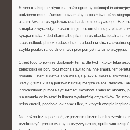
Strona o takiej tematyce ma także ogromny potencjał inspiracyjn
codzienne menu. Zamiast powtarzalnych posiłków można sięgnąć
ulicami świata i przygotować coś bardziej nieoczywistego. Raz 
kanapka z wyrazistym sosem, innym razem chrupiący placek z 
sycąca miska z dodatkami albo pikantna przekąska idealna na s
icookandbook.pl może udowadniać, że kuchnia uliczna świetnie s
szybki posiłek na co dzień, jak i jako pomysł na luźne przyjęcie.
Street food to również doskonały temat dla tych, którzy lubią se
zależności od pory roku można stawiać na inne smaki, temperatur
podania. Latem świetnie sprawdzają się lekkie, świeże, soczyste p
warzyw, zimą kuszą potrawy bardziej rozgrzewające, treściwe i a
icookandbook.pl może żyć rytmem sezonów, zmieniać akcenty, po
nieustannie odświeżać kulinarną wyobraźnię czytelników. To stron
pełna energii, podobnie jak same ulice, z których czerpie inspiracj
Nie można też zapominać, że jedzenie uliczne bardzo często ucz
przekroczyć granice własnych przyzwyczajeń, spróbować czegoś 