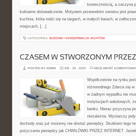
koniecznością, a zaczyna 
kulinarne doświadczenie. Motywem przewodnim serwisu jest prawdz
kuchnia, która rodzi się na targach, w małych barach, w zatłoczon
miejscach, […]
CATEGORIES:
BUDOWA I KONSERWACJA JACHTÓW
CZASEM W STWORZONYM PRZEZ
POSTED BY ADMIN
SIE - 29 - 2025
MOŻLIWOŚĆ KOMENTOWA
Współcześnie na rynku jes
różnorodnego Zdarza się w
w żadnym wypadku nie mu
instytucjach walutowych, ż
banku. Nieraz przyczyna je
niezależna. Wystarczy jed
dochody oraz już możemy nie dostać pieniędzy. Skutkiem tego też
pożyczania pieniędzy jak CHWILÓWKI PRZEZ INTERNET. Jeżeli 