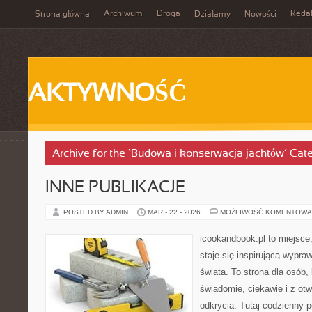
Archiwum
Droga
Reda
Strona główna
Działamy
Nowości
AKTYWNOŚĆ
Archive for the ‘Budowa i konserwacja jachtów’ Cat
INNE PUBLIKACJE
POSTED BY ADMIN
MAR - 22 - 2026
MOŻLIWOŚĆ KOMENTOWA
icookandbook.pl to miejsce
staje się inspirującą wypr
świata. To strona dla osób,
świadomie, ciekawie i z otw
odkrycia. Tutaj codzienny p