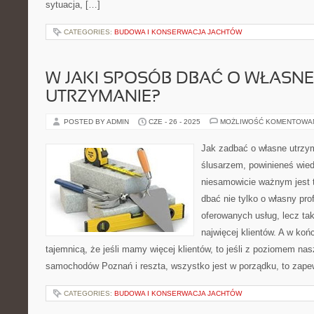
sytuacja, […]
CATEGORIES:
BUDOWA I KONSERWACJA JACHTÓW
W JAKI SPOSÓB DBAĆ O WŁASNE
UTRZYMANIE?
POSTED BY ADMIN
CZE - 26 - 2025
MOŻLIWOŚĆ KOMENTOWA
Jak zadbać o własne utrzym
ślusarzem, powinieneś wie
niesamowicie ważnym jest 
dbać nie tylko o własny pro
oferowanych usług, lecz tak
najwięcej klientów. A w koń
tajemnicą, że jeśli mamy więcej klientów, to jeśli z poziomem nas
samochodów Poznań i reszta, wszystko jest w porządku, to zap
CATEGORIES:
BUDOWA I KONSERWACJA JACHTÓW