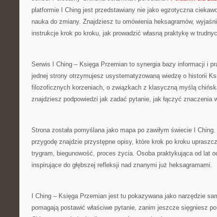
platformie I Ching jest przedstawiany nie jako egzotyczna ciekaw
nauka do zmiany. Znajdziesz tu omówienia heksagramów, wyjaśni
instrukcje krok po kroku, jak prowadzić własną praktykę w trudn
Serwis I Ching – Księga Przemian to synergia bazy informacji i p
jednej strony otrzymujesz usystematyzowaną wiedzę o historii Ksi
filozoficznych korzeniach, o związkach z klasyczną myślą chińską
znajdziesz podpowiedzi jak zadać pytanie, jak łączyć znaczenia 
Strona została pomyślana jako mapa po zawiłym świecie I Ching
przygodę znajdzie przystępne opisy, które krok po kroku upraszcza
trygram, biegunowość, proces życia. Osoba praktykująca od lat od
inspirujące do głębszej refleksji nad znanymi już heksagramami.
I Ching – Księga Przemian jest tu pokazywana jako narzędzie sa
pomagają postawić właściwe pytanie, zanim jeszcze sięgniesz po 