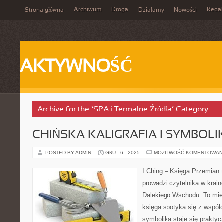
Archiwum
Droga
Reda
Strona główna
Działamy
Nowości
AKTYWNOŚĆ
Archive for the ‘SPA i Termalne Źródła’ Category
CHIŃSKA KALIGRAFIA I SYMBOL
POSTED BY ADMIN
GRU - 6 - 2025
MOŻLIWOŚĆ KOMENTOWAN
I Ching – Księga Przemian t
prowadzi czytelnika w krai
Dalekiego Wschodu. To miej
księga spotyka się z współ
symbolika staje się prakt