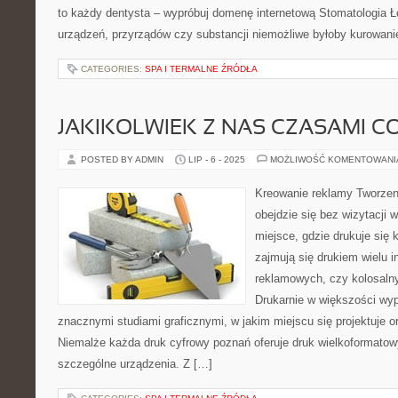
to każdy dentysta – wypróbuj domenę internetową Stomatologia 
urządzeń, przyrządów czy substancji niemożliwe byłoby kurowani
CATEGORIES:
SPA I TERMALNE ŹRÓDŁA
JAKIKOLWIEK Z NAS CZASAMI C
POSTED BY ADMIN
LIP - 6 - 2025
MOŻLIWOŚĆ KOMENTOWAN
Kreowanie reklamy Tworzen
obejdzie się bez wizytacji w
miejsce, gdzie drukuje się k
zajmują się drukiem wielu i
reklamowych, czy kolosaln
Drukarnie w większości wy
znacznymi studiami graficznymi, w jakim miejscu się projektuje o
Niemalże każda druk cyfrowy poznań oferuje druk wielkoformatow
szczególne urządzenia. Z […]