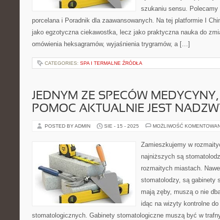
szukaniu sensu. Polecamy 
porcelana i Poradnik dla zaawansowanych. Na tej platformie I Chi
jako egzotyczna ciekawostka, lecz jako praktyczna nauka do zmi
omówienia heksagramów, wyjaśnienia trygramów, a […]
CATEGORIES:
SPA I TERMALNE ŹRÓDŁA
JEDNYM ZE SPECÓW MEDYCYNY,
POMOC AKTUALNIE JEST NADZW
POSTED BY ADMIN
SIE - 15 - 2025
MOŻLIWOŚĆ KOMENTOWA
Zamieszkujemy w rozmaity
najniższych są stomatolo
rozmaitych miastach. Nawe
stomatolodzy, są gabinety 
mają zęby, muszą o nie db
idąc na wizyty kontrolne do
stomatologicznych. Gabinety stomatologiczne muszą być w traf