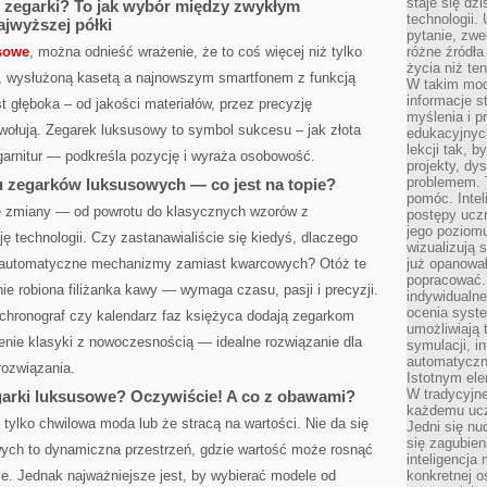
staje się dz
 zegarki? To jak wybór między zwykłym
technologii.
jwyższej półki
pytanie, zw
sowe
, można odnieść wrażenie, że to coś więcej niż tylko
różne źródła
życia niż ten
ą, wysłużoną kasetą a najnowszym smartfonem z funkcją
W takim mod
informacje s
t głęboka – od jakości materiałów, przez precyzję
myślenia i 
ołują. Zegarek luksusowy to symbol sukcesu – jak złota
edukacyjnych
lekcji tak, 
garnitur — podkreśla pozycję i wyraża osobowość.
projekty, dy
problemem. 
 zegarków luksusowych — co jest na topie?
pomóc. Intel
 zmiany — od powrotu do klasycznych wzorów z
postępy ucz
jego poziomu
ę technologii. Czy zastanawialiście się kiedyś, dlaczego
wizualizują 
 w automatyczne mechanizmy zamiast kwarcowych? Otóż te
już opanowa
popracować. 
nie robiona filiżanka kawy — wymaga czasu, pasji i precyzji.
indywidualn
ocenia syst
 chronograf czy kalendarz faz księżyca dodają zegarkom
umożliwiają 
czenie klasyki z nowoczesnością — idealne rozwiązanie dla
symulacji, i
automatyczn
ozwiązania.
Istotnym ele
W tradycyjne
arki luksusowe? Oczywiście! A co z obawami?
każdemu ucz
 tylko chwilowa moda lub że stracą na wartości. Nie da się
Jedni się nu
się zagubien
ych to dynamiczna przestrzeń, gdzie wartość może rosnąć
inteligencja
ie. Jednak najważniejsze jest, by wybierać modele od
konkretnej 