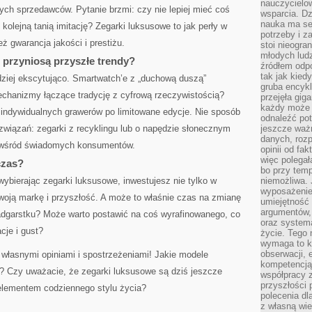
nauczycielow
h sprzedawców. Pytanie brzmi: czy nie lepiej mieć coś
wsparcia. Dz
nauka ma se
 kolejną tanią imitację? Zegarki luksusowe to jak perły w
potrzeby i z
eż gwarancja jakości i prestiżu.
stoi nieogra
młodych lud
 przyniosą przyszłe trendy?
źródłem odpo
tak jak kied
dziej ekscytująco. Smartwatch’e z „duchową duszą”
gruba encykl
chanizmy łączące tradycję z cyfrową rzeczywistością?
przejęła gig
każdy może 
 indywidualnych grawerów po limitowane edycje. Nie sposób
odnaleźć pot
związań: zegarki z recyklingu lub o napędzie słonecznym
jeszcze ważn
danych, rozp
ne wśród świadomych konsumentów.
opinii od fa
więc polegał
czas?
bo przy temp
wybierając zegarki luksusowe, inwestujesz nie tylko w
niemożliwa. 
wyposażenie
woją markę i przyszłość. A może to właśnie czas na zmianę
umiejętność
argumentów, 
nadgarstku? Może warto postawić na coś wyrafinowanego, co
oraz systema
cje i gust?
życie. Tego 
wymaga to k
obserwacji, 
własnymi opiniami i spostrzeżeniami! Jakie modele
kompetencją
? Czy uważacie, że zegarki luksusowe są dziś jeszcze
współpracy z
przyszłości 
elementem codziennego stylu życia?
polecenia dl
z własną wi