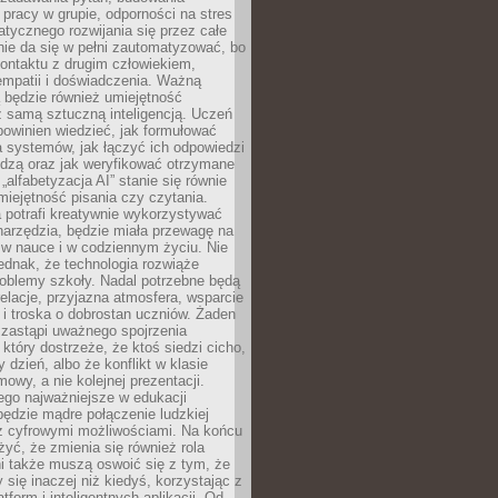
pracy w grupie, odporności na stres
tycznego rozwijania się przez całe
nie da się w pełni zautomatyzować, bo
ontaktu z drugim człowiekiem,
empatii i doświadczenia. Ważną
 będzie również umiejętność
 samą sztuczną inteligencją. Uczeń
powinien wiedzieć, jak formułować
a systemów, jak łączyć ich odpowiedzi
edzą oraz jak weryfikować otrzymane
„alfabetyzacja AI” stanie się równie
umiejętność pisania czy czytania.
 potrafi kreatywnie wykorzystywać
 narzędzia, będzie miała przewagę na
 w nauce i w codziennym życiu. Nie
ednak, że technologia rozwiąże
roblemy szkoły. Nadal potrzebne będą
elacje, przyjazna atmosfera, wsparcie
i troska o dobrostan uczniów. Żaden
 zastąpi uważnego spojrzenia
 który dostrzeże, że ktoś siedzi cicho,
 dzień, albo że konflikt w klasie
wy, a nie kolejnej prezentacji.
ego najważniejsze w edukacji
będzie mądre połączenie ludzkiej
 z cyfrowymi możliwościami. Na końcu
yć, że zmienia się również rola
i także muszą oswoić się z tym, że
 się inaczej niż kiedyś, korzystając z
tform i inteligentnych aplikacji. Od