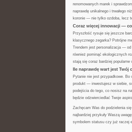
renomowanych marek i sprawdzonyc
naprawdę unikalnego i trwałego niż
koronie — nie tylko ozdoba, lecz t
Coraz więcej innowacji — co
Przyszłość rysuje się jeszcze bar
klasycznego zegarka? Potrójne me
Trendem jest personalizacja — od
również pominąć ekologicznych ro
stają się coraz bardziej popular
Ile naprawdę wart jest Twój 
Pytanie nie jest przypadkowe. Bo 
produkt — inwestujesz w siebie, s
podejścia do tego, co nosisz na 
będzie odzwierciedlać Twoje aspira
Zachęcam Was do podzielenia się 
najbardziej przykuły Waszą uwagę
symbolem statusu czy już raczej 