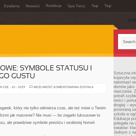
Redakcja
Tagi
Tagi
Działamy
Nowości
Spis Treści
SUB
Ć
OWE: SYMBOLE STATUSU I
Sztuczna int
GO GUSTU
kojarzyła się
natomiast wc
domów jako r
ZEGARKI
 CZE - 10 - 2025
MOŻLIWOŚĆ KOMENTOWANIA
ZOSTAŁA
LUKSUSOWE:
nauczania. Z
SYMBOLE
potrafi szyb
STATUSU
treści i po
I
WYRAFINOWANEGO
drugiej – wy
GUSTU
garek, który nie tylko odmierza czas, ale też mówi o Twoim
przestaną sa
szkoła w og
 Brzmi jak marzenie? Nie musi — bo zegarki luksusowe to
Edukacja prz
su, ale prawdziwe symbole prestiżu i osobistej historii
polegała na
światów: kla
Jednym z na