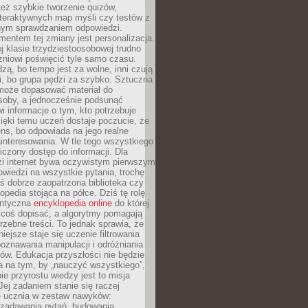
też szybkie tworzenie quizów,
nteraktywnych map myśli czy testów z
ym sprawdzaniem odpowiedzi.
mentem tej zmiany jest personalizacja.
j klasie trzydziestoosobowej trudno
niowi poświęcić tyle samo czasu.
dzą, bo tempo jest za wolne, inni czują
i, bo grupa pędzi za szybko. Sztuczna
 może dopasować materiał do
osoby, a jednocześnie podsunąć
i informacje o tym, kto potrzebuje
ięki temu uczeń dostaje poczucie, że
ns, bo odpowiada na jego realne
ainteresowania. W tle tego wszystkiego
niczony dostęp do informacji. Dla
zi internet bywa oczywistym pierwszym
wiedzi na wszystkie pytania, trochę
yś dobrze zaopatrzona biblioteka czy
opedia stojąca na półce. Dziś tę rolę
antyczna
encyklopedia online
do której
coś dopisać, a algorytmy pomagają
rzebne treści. To jednak sprawia, że
iejsze staje się uczenie filtrowania
oznawania manipulacji i odróżniania
któw. Edukacja przyszłości nie będzie
a na tym, by „nauczyć wszystkiego”,
ie przyrostu wiedzy jest to misja
Jej zadaniem stanie się raczej
 ucznia w zestaw nawyków:
 zadawania pytań, budowania