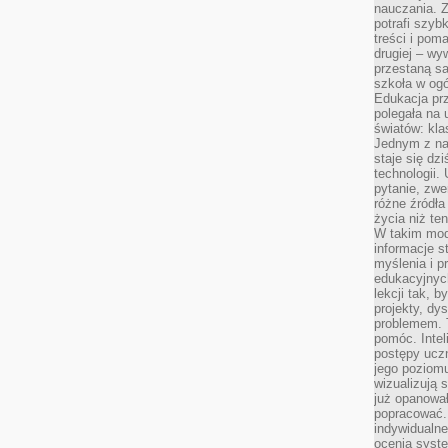
nauczania. Z
potrafi szyb
treści i po
drugiej – wy
przestaną sa
szkoła w og
Edukacja prz
polegała na
światów: kla
Jednym z na
staje się dz
technologii.
pytanie, zw
różne źródła
życia niż ten
W takim mod
informacje s
myślenia i 
edukacyjnych
lekcji tak, 
projekty, dy
problemem. 
pomóc. Intel
postępy ucz
jego poziomu
wizualizują 
już opanowa
popracować. 
indywidualn
ocenia syst