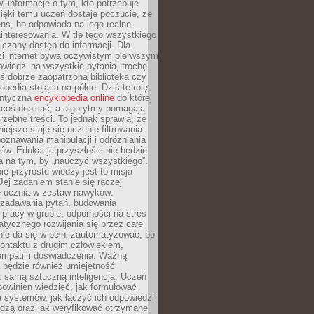
i informacje o tym, kto potrzebuje
ięki temu uczeń dostaje poczucie, że
ns, bo odpowiada na jego realne
ainteresowania. W tle tego wszystkiego
niczony dostęp do informacji. Dla
zi internet bywa oczywistym pierwszym
wiedzi na wszystkie pytania, trochę
yś dobrze zaopatrzona biblioteka czy
opedia stojąca na półce. Dziś tę rolę
antyczna
encyklopedia online
do której
coś dopisać, a algorytmy pomagają
rzebne treści. To jednak sprawia, że
iejsze staje się uczenie filtrowania
oznawania manipulacji i odróżniania
któw. Edukacja przyszłości nie będzie
a na tym, by „nauczyć wszystkiego”,
ie przyrostu wiedzy jest to misja
Jej zadaniem stanie się raczej
 ucznia w zestaw nawyków:
 zadawania pytań, budowania
pracy w grupie, odporności na stres
tycznego rozwijania się przez całe
nie da się w pełni zautomatyzować, bo
ontaktu z drugim człowiekiem,
empatii i doświadczenia. Ważną
 będzie również umiejętność
 samą sztuczną inteligencją. Uczeń
powinien wiedzieć, jak formułować
a systemów, jak łączyć ich odpowiedzi
edzą oraz jak weryfikować otrzymane