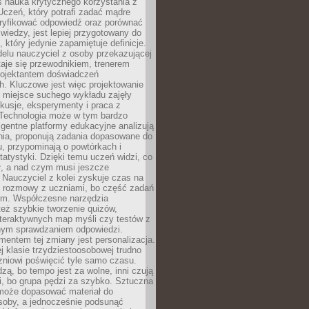
iś nauka krytycznego korzystania z
 Uczeń, który potrafi zadać mądre
eryfikować odpowiedź oraz porównać
 wiedzy, jest lepiej przygotowany do
, który jedynie zapamiętuje definicje.
elu nauczyciel z osoby przekazującej
taje się przewodnikiem, trenerem
projektantem doświadczeń
. Kluczowe jest więc projektowanie
by miejsce suchego wykładu zajęły
skusje, eksperymenty i praca z
Technologia może w tym bardzo
igentne platformy edukacyjne analizują
nia, proponują zadania dopasowane do
, przypominają o powtórkach i
statystyki. Dzięki temu uczeń widzi, co
ł, a nad czym musi jeszcze
Nauczyciel z kolei zyskuje czas na
e rozmowy z uczniami, bo część zadań
em. Współczesne narzędzia
też szybkie tworzenie quizów,
nteraktywnych map myśli czy testów z
ym sprawdzaniem odpowiedzi.
mentem tej zmiany jest personalizacja.
j klasie trzydziestoosobowej trudno
niowi poświęcić tyle samo czasu.
dzą, bo tempo jest za wolne, inni czują
i, bo grupa pędzi za szybko. Sztuczna
 może dopasować materiał do
osoby, a jednocześnie podsunąć