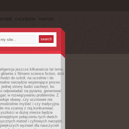
SCRIBE
FACEBOOK
TWITTER
eligencja jeszcze kilkanaście lat temu
 głównie z filmami science fiction, dziś
hodzi do szkół, na uczelnie i do
ealne narzędzie wspierające proces
 jednej strony budzi zachwyt, bo
ko odpowiadać na pytania, generować
magać w rozwiązywaniu problemów. Z
wołuje obawy, czy uczniowie nie
modzielnie myśleć i czy tradycyjna
óle ma szansę z nią konkurować.
yszłości w dużej mierze będzie
 umiejętnym połączeniu tych dwóch
sycznych metod i cyfrowych narzędzi.
jwiększych wyzwań dla nauczycieli