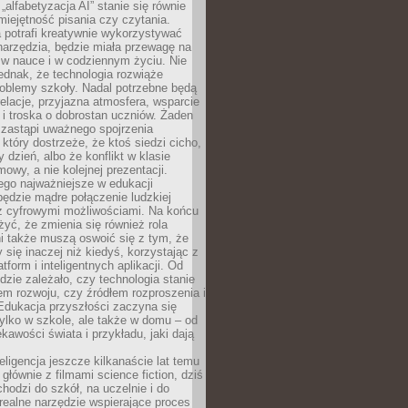
„alfabetyzacja AI” stanie się równie
umiejętność pisania czy czytania.
 potrafi kreatywnie wykorzystywać
 narzędzia, będzie miała przewagę na
 w nauce i w codziennym życiu. Nie
ednak, że technologia rozwiąże
roblemy szkoły. Nadal potrzebne będą
elacje, przyjazna atmosfera, wsparcie
i troska o dobrostan uczniów. Żaden
 zastąpi uważnego spojrzenia
 który dostrzeże, że ktoś siedzi cicho,
 dzień, albo że konflikt w klasie
wy, a nie kolejnej prezentacji.
ego najważniejsze w edukacji
będzie mądre połączenie ludzkiej
 z cyfrowymi możliwościami. Na końcu
yć, że zmienia się również rola
i także muszą oswoić się z tym, że
 się inaczej niż kiedyś, korzystając z
tform i inteligentnych aplikacji. Od
dzie zależało, czy technologia stanie
em rozwoju, czy źródłem rozproszenia i
Edukacja przyszłości zaczyna się
ylko w szkole, ale także w domu – od
kawości świata i przykładu, jaki dają
eligencja jeszcze kilkanaście lat temu
 głównie z filmami science fiction, dziś
hodzi do szkół, na uczelnie i do
ealne narzędzie wspierające proces