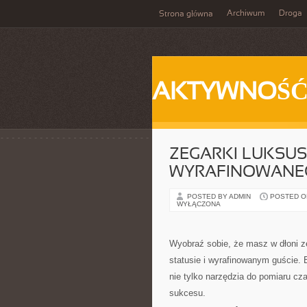
Archiwum
Droga
Strona główna
AKTYWNOŚ
ZEGARKI LUKSUS
WYRAFINOWANE
POSTED BY ADMIN
POSTED ON
WYŁĄCZONA
Wyobraź sobie, że masz w dłoni ze
statusie i wyrafinowanym guście.
nie tylko narzędzia do pomiaru cza
sukcesu.