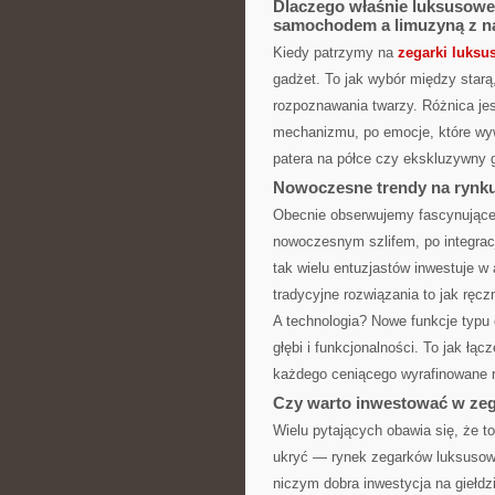
Dlaczego właśnie luksusowe
samochodem a limuzyną z na
Kiedy patrzymy na
zegarki luksu
gadżet. To jak wybór między star
rozpoznawania twarzy. Różnica jes
mechanizmu, po emocje, które wyw
patera na półce czy ekskluzywny 
Nowoczesne trendy na rynku
Obecnie obserwujemy fascynujące
nowoczesnym szlifem, po integracj
tak wielu entuzjastów inwestuje
tradycyjne rozwiązania to jak ręcz
A technologia? Nowe funkcje typu
głębi i funkcjonalności. To jak łą
każdego ceniącego wyrafinowane r
Czy warto inwestować w zeg
Wielu pytających obawia się, że to
ukryć — rynek zegarków luksusow
niczym dobra inwestycja na giełdz