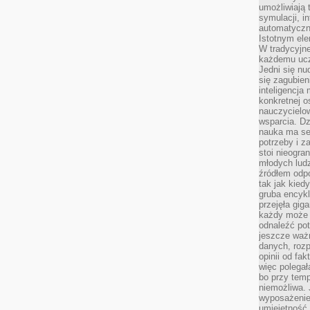
umożliwiają 
symulacji, i
automatyczn
Istotnym ele
W tradycyjne
każdemu ucz
Jedni się nu
się zagubien
inteligencja
konkretnej 
nauczycielow
wsparcia. Dz
nauka ma se
potrzeby i z
stoi nieogra
młodych lud
źródłem odpo
tak jak kied
gruba encykl
przejęła gig
każdy może 
odnaleźć pot
jeszcze ważn
danych, rozp
opinii od fa
więc polegał
bo przy temp
niemożliwa. 
wyposażenie
umiejętność