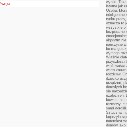
wyniki. Taka 
 ŚWIĘTA
istotna jak 
Osoba, która
inteligentne
rynku pracy,
oznacza to j
wszystkie p
bezpieczne r
emocjonalne 
algorytm nie
nauczyciela,
bo ma gorszy
wymaga rozmo
Właśnie dlat
przyszłości 
wrażliwości
warto zauważ
rodziców. On
dziecko uczy
urządzeń, pla
dorosłych bę
się narzędzi
uzależnień. 
bowiem nie t
rozmowy, cie
sami dorośli.
Sztuczna int
kojarzyła się
natomiast wc
domów jako r