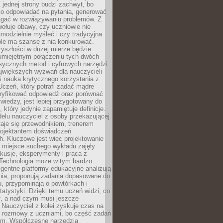
 jednej strony budzi zachwyt, bo
ko odpowiadać na pytania, generować
magać w rozwiązywaniu problemów. Z
wołuje obawy, czy uczniowie nie
modzielnie myśleć i czy tradycyjna
óle ma szansę z nią konkurować.
yszłości w dużej mierze będzie
 umiejętnym połączeniu tych dwóch
sycznych metod i cyfrowych narzędzi.
jwiększych wyzwań dla nauczycieli
iś nauka krytycznego korzystania z
 Uczeń, który potrafi zadać mądre
eryfikować odpowiedź oraz porównać
 wiedzy, jest lepiej przygotowany do
, który jedynie zapamiętuje definicje.
elu nauczyciel z osoby przekazującej
taje się przewodnikiem, trenerem
projektantem doświadczeń
. Kluczowe jest więc projektowanie
by miejsce suchego wykładu zajęły
skusje, eksperymenty i praca z
Technologia może w tym bardzo
igentne platformy edukacyjne analizują
nia, proponują zadania dopasowane do
, przypominają o powtórkach i
statystyki. Dzięki temu uczeń widzi, co
ł, a nad czym musi jeszcze
Nauczyciel z kolei zyskuje czas na
e rozmowy z uczniami, bo część zadań
em. Współczesne narzędzia