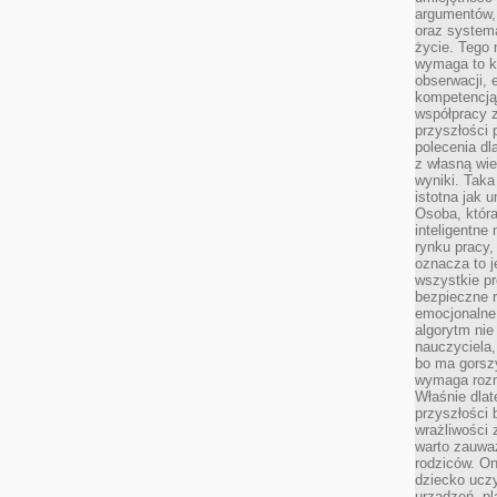
argumentów, 
oraz systema
życie. Tego 
wymaga to k
obserwacji, 
kompetencją
współpracy z
przyszłości 
polecenia dl
z własną wi
wyniki. Taka 
istotna jak 
Osoba, która
inteligentne
rynku pracy,
oznacza to j
wszystkie p
bezpieczne r
emocjonalne 
algorytm nie
nauczyciela,
bo ma gorszy
wymaga rozmo
Właśnie dlat
przyszłości 
wrażliwości
warto zauważ
rodziców. On
dziecko uczy
urządzeń, pla