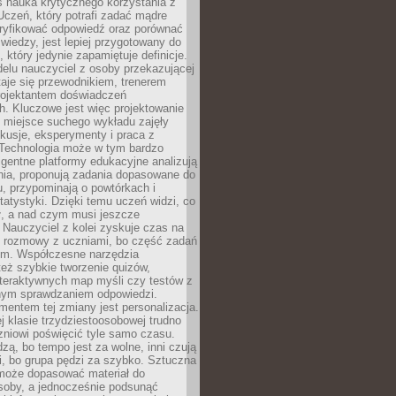
iś nauka krytycznego korzystania z
 Uczeń, który potrafi zadać mądre
eryfikować odpowiedź oraz porównać
 wiedzy, jest lepiej przygotowany do
, który jedynie zapamiętuje definicje.
elu nauczyciel z osoby przekazującej
taje się przewodnikiem, trenerem
projektantem doświadczeń
. Kluczowe jest więc projektowanie
by miejsce suchego wykładu zajęły
skusje, eksperymenty i praca z
Technologia może w tym bardzo
igentne platformy edukacyjne analizują
nia, proponują zadania dopasowane do
, przypominają o powtórkach i
statystyki. Dzięki temu uczeń widzi, co
ł, a nad czym musi jeszcze
Nauczyciel z kolei zyskuje czas na
e rozmowy z uczniami, bo część zadań
em. Współczesne narzędzia
też szybkie tworzenie quizów,
nteraktywnych map myśli czy testów z
ym sprawdzaniem odpowiedzi.
mentem tej zmiany jest personalizacja.
j klasie trzydziestoosobowej trudno
niowi poświęcić tyle samo czasu.
dzą, bo tempo jest za wolne, inni czują
i, bo grupa pędzi za szybko. Sztuczna
 może dopasować materiał do
osoby, a jednocześnie podsunąć