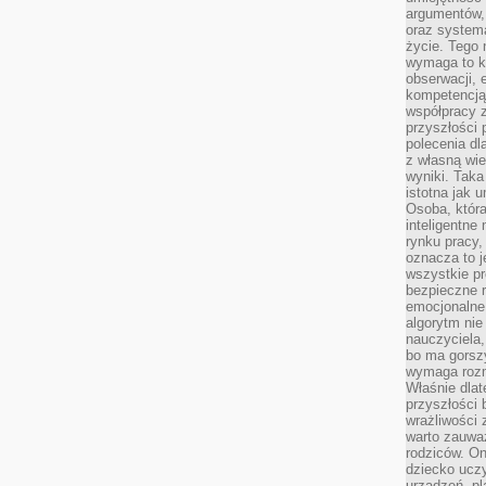
argumentów, 
oraz systema
życie. Tego 
wymaga to k
obserwacji, 
kompetencją
współpracy z
przyszłości 
polecenia dl
z własną wi
wyniki. Taka 
istotna jak 
Osoba, która
inteligentne
rynku pracy,
oznacza to j
wszystkie p
bezpieczne r
emocjonalne 
algorytm nie
nauczyciela,
bo ma gorszy
wymaga rozmo
Właśnie dlat
przyszłości 
wrażliwości
warto zauważ
rodziców. On
dziecko uczy
urządzeń, pla