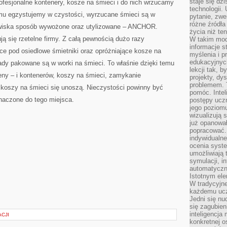
staje się dz
ofesjonalne kontenery, kosze na śmieci i do nich wrzucamy
technologii.
temu egzystujemy w czystości, wyrzucane śmieci są w
pytanie, zw
różne źródła
owiska sposób wywożone oraz utylizowane – ANCHOR.
życia niż ten
ją się rzetelne firmy. Z całą pewnością dużo razy
W takim mod
informacje s
ce pod osiedlowe śmietniki oraz opróżniające kosze na
myślenia i 
edukacyjnych
dy pakowane są w worki na śmieci. To właśnie dzięki temu
lekcji tak, 
eny – i kontenerów, koszy na śmieci, zamykanie
projekty, dy
problemem. 
 koszy na śmieci się unoszą. Nieczystości powinny być
pomóc. Intel
naczone do tego miejsca.
postępy ucz
jego poziomu
wizualizują 
już opanowa
popracować. 
indywidualn
ocenia syst
umożliwiają 
symulacji, i
automatyczn
Istotnym ele
W tradycyjne
każdemu ucz
Jedni się nu
się zagubien
inteligencja
CJI
konkretnej 