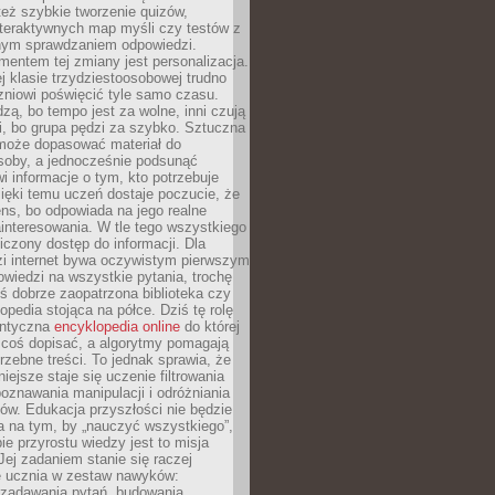
też szybkie tworzenie quizów,
nteraktywnych map myśli czy testów z
ym sprawdzaniem odpowiedzi.
mentem tej zmiany jest personalizacja.
j klasie trzydziestoosobowej trudno
niowi poświęcić tyle samo czasu.
dzą, bo tempo jest za wolne, inni czują
i, bo grupa pędzi za szybko. Sztuczna
 może dopasować materiał do
osoby, a jednocześnie podsunąć
i informacje o tym, kto potrzebuje
ięki temu uczeń dostaje poczucie, że
ns, bo odpowiada na jego realne
ainteresowania. W tle tego wszystkiego
niczony dostęp do informacji. Dla
zi internet bywa oczywistym pierwszym
wiedzi na wszystkie pytania, trochę
yś dobrze zaopatrzona biblioteka czy
opedia stojąca na półce. Dziś tę rolę
antyczna
encyklopedia online
do której
coś dopisać, a algorytmy pomagają
rzebne treści. To jednak sprawia, że
iejsze staje się uczenie filtrowania
oznawania manipulacji i odróżniania
któw. Edukacja przyszłości nie będzie
a na tym, by „nauczyć wszystkiego”,
ie przyrostu wiedzy jest to misja
Jej zadaniem stanie się raczej
 ucznia w zestaw nawyków:
 zadawania pytań, budowania