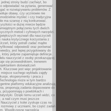
 jednej strony budzi zachwyt, bo
ko odpowiadać na pytania, generować
magać w rozwiązywaniu problemów. Z
wołuje obawy, czy uczniowie nie
modzielnie myśleć i czy tradycyjna
óle ma szansę z nią konkurować.
yszłości w dużej mierze będzie
 umiejętnym połączeniu tych dwóch
sycznych metod i cyfrowych narzędzi.
jwiększych wyzwań dla nauczycieli
iś nauka krytycznego korzystania z
 Uczeń, który potrafi zadać mądre
eryfikować odpowiedź oraz porównać
 wiedzy, jest lepiej przygotowany do
, który jedynie zapamiętuje definicje.
elu nauczyciel z osoby przekazującej
taje się przewodnikiem, trenerem
projektantem doświadczeń
. Kluczowe jest więc projektowanie
by miejsce suchego wykładu zajęły
skusje, eksperymenty i praca z
Technologia może w tym bardzo
igentne platformy edukacyjne analizują
nia, proponują zadania dopasowane do
, przypominają o powtórkach i
statystyki. Dzięki temu uczeń widzi, co
ł, a nad czym musi jeszcze
Nauczyciel z kolei zyskuje czas na
e rozmowy z uczniami, bo część zadań
em. Współczesne narzędzia