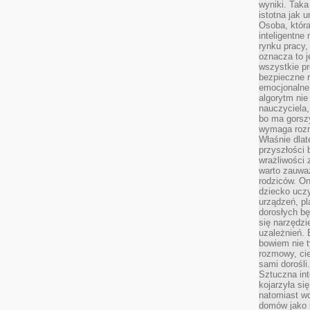
wyniki. Taka 
istotna jak 
Osoba, która
inteligentne
rynku pracy,
oznacza to j
wszystkie p
bezpieczne r
emocjonalne 
algorytm nie
nauczyciela,
bo ma gorszy
wymaga rozmo
Właśnie dlat
przyszłości 
wrażliwości
warto zauważ
rodziców. On
dziecko uczy
urządzeń, pla
dorosłych bę
się narzędzi
uzależnień. 
bowiem nie t
rozmowy, cie
sami dorośli.
Sztuczna int
kojarzyła się
natomiast wc
domów jako r