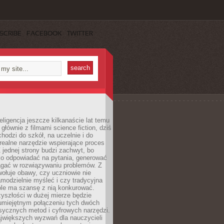
SCRIBE
FACEBOOK
TWITTER
eligencja jeszcze kilkanaście lat temu
 głównie z filmami science fiction, dziś
hodzi do szkół, na uczelnie i do
ealne narzędzie wspierające proces
 jednej strony budzi zachwyt, bo
ko odpowiadać na pytania, generować
magać w rozwiązywaniu problemów. Z
wołuje obawy, czy uczniowie nie
modzielnie myśleć i czy tradycyjna
óle ma szansę z nią konkurować.
yszłości w dużej mierze będzie
 umiejętnym połączeniu tych dwóch
sycznych metod i cyfrowych narzędzi.
jwiększych wyzwań dla nauczycieli