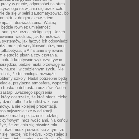
pracy w grupie, odporności na stres
tycznego rozwijania się przez całe
nie da się w pełni zautomatyzować, bo
ontaktu z drugim człowiekiem,
empatii i doświadczenia. Ważną
 będzie również umiejętność
 samą sztuczną inteligencją. Uczeń
powinien wiedzieć, jak formułować
a systemów, jak łączyć ich odpowiedzi
edzą oraz jak weryfikować otrzymane
„alfabetyzacja AI” stanie się równie
umiejętność pisania czy czytania.
 potrafi kreatywnie wykorzystywać
 narzędzia, będzie miała przewagę na
 w nauce i w codziennym życiu. Nie
ednak, że technologia rozwiąże
roblemy szkoły. Nadal potrzebne będą
elacje, przyjazna atmosfera, wsparcie
i troska o dobrostan uczniów. Żaden
 zastąpi uważnego spojrzenia
 który dostrzeże, że ktoś siedzi cicho,
 dzień, albo że konflikt w klasie
wy, a nie kolejnej prezentacji.
ego najważniejsze w edukacji
będzie mądre połączenie ludzkiej
 z cyfrowymi możliwościami. Na końcu
yć, że zmienia się również rola
i także muszą oswoić się z tym, że
 się inaczej niż kiedyś, korzystając z
tform i inteligentnych aplikacji. Od