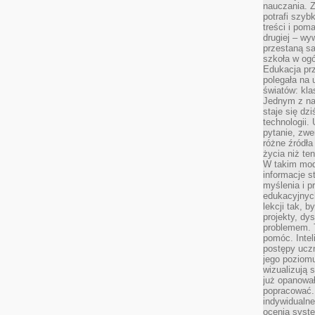
nauczania. Z
potrafi szyb
treści i po
drugiej – wy
przestaną sa
szkoła w og
Edukacja prz
polegała na
światów: kla
Jednym z na
staje się dz
technologii.
pytanie, zw
różne źródła
życia niż ten
W takim mod
informacje s
myślenia i 
edukacyjnych
lekcji tak, 
projekty, dy
problemem. 
pomóc. Intel
postępy ucz
jego poziomu
wizualizują 
już opanowa
popracować. 
indywidualn
ocenia syst