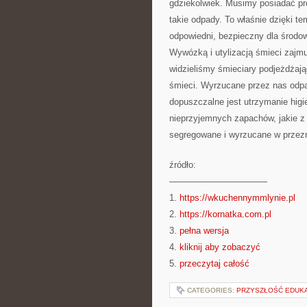
gdziekolwiek. Musimy posiadać pr
takie odpady. To właśnie dzięki 
odpowiedni, bezpieczny dla środ
Wywózką i utylizacją śmieci zajmu
widzieliśmy śmieciary podjeżdżają
śmieci. Wyrzucane przez nas odpa
dopuszczalne jest utrzymanie higi
nieprzyjemnych zapachów, jakie z
segregowane i wyrzucane w przez
źródło:
———————————
1.
https://wkuchennymmlynie.pl
2.
https://kornatka.com.pl
3.
pełna wersja
4.
kliknij aby zobaczyć
5.
przeczytaj całość
CATEGORIES:
PRZYSZŁOŚĆ EDUKA