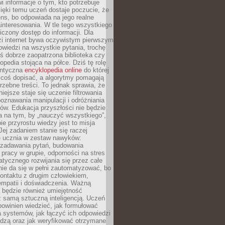
i informacje o tym, kto potrzebuje
ięki temu uczeń dostaje poczucie, że
ns, bo odpowiada na jego realne
ainteresowania. W tle tego wszystkiego
niczony dostęp do informacji. Dla
zi internet bywa oczywistym pierwszym
wiedzi na wszystkie pytania, trochę
yś dobrze zaopatrzona biblioteka czy
opedia stojąca na półce. Dziś tę rolę
antyczna
encyklopedia online
do której
coś dopisać, a algorytmy pomagają
rzebne treści. To jednak sprawia, że
iejsze staje się uczenie filtrowania
oznawania manipulacji i odróżniania
któw. Edukacja przyszłości nie będzie
a na tym, by „nauczyć wszystkiego”,
ie przyrostu wiedzy jest to misja
Jej zadaniem stanie się raczej
 ucznia w zestaw nawyków:
 zadawania pytań, budowania
pracy w grupie, odporności na stres
tycznego rozwijania się przez całe
nie da się w pełni zautomatyzować, bo
ontaktu z drugim człowiekiem,
empatii i doświadczenia. Ważną
 będzie również umiejętność
 samą sztuczną inteligencją. Uczeń
powinien wiedzieć, jak formułować
a systemów, jak łączyć ich odpowiedzi
edzą oraz jak weryfikować otrzymane