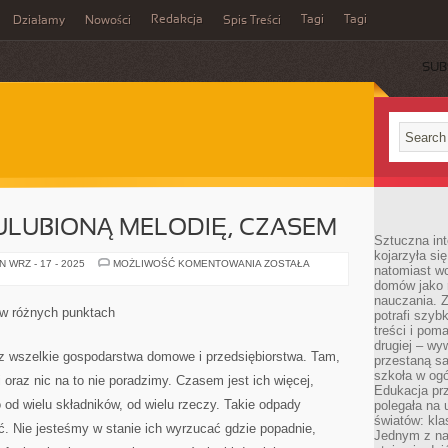
Redakcja
Tagi
Tagi
Działamy
Nowości
Spis Treści
SUB
Ć
ULUBIONĄ MELODIĘ, CZASEM
Sztuczna int
kojarzyła się
ŻEBY
 WRZ - 17 - 2025
MOŻLIWOŚĆ KOMENTOWANIA
ZOSTAŁA
natomiast wc
USŁYSZEĆ
domów jako r
ULUBIONĄ
MELODIĘ,
nauczania. Z
CZASEM
w różnych punktach
potrafi szyb
treści i po
drugiej – wy
z wszelkie gospodarstwa domowe i przedsiębiorstwa. Tam,
przestaną sa
szkoła w og
i oraz nic na to nie poradzimy. Czasem jest ich więcej,
Edukacja prz
o od wielu składników, od wielu rzeczy. Takie odpady
polegała na
światów: kla
. Nie jesteśmy w stanie ich wyrzucać gdzie popadnie,
Jednym z na