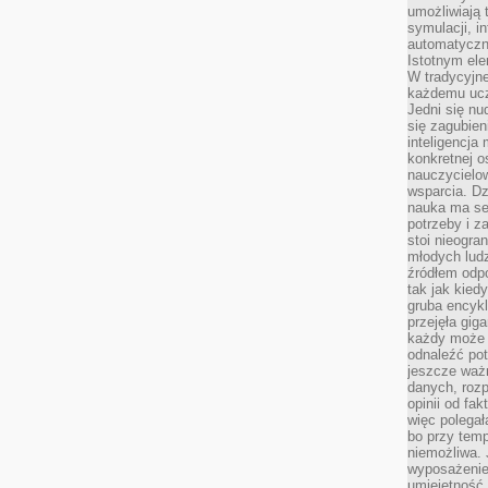
umożliwiają 
symulacji, i
automatyczn
Istotnym ele
W tradycyjne
każdemu ucz
Jedni się nu
się zagubien
inteligencja
konkretnej 
nauczycielow
wsparcia. Dz
nauka ma se
potrzeby i z
stoi nieogra
młodych lud
źródłem odpo
tak jak kied
gruba encykl
przejęła gig
każdy może 
odnaleźć pot
jeszcze ważn
danych, rozp
opinii od fa
więc polegał
bo przy temp
niemożliwa. 
wyposażenie
umiejętność