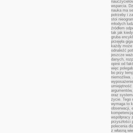
nauczycielow
wsparcia. Dz
nauka ma se
potrzeby i z
stoi nieogra
młodych lud
źródłem odpo
tak jak kied
gruba encykl
przejęła gig
każdy może 
odnaleźć pot
jeszcze ważn
danych, rozp
opinii od fa
więc polegał
bo przy temp
niemożliwa. 
wyposażenie
umiejętność
argumentów, 
oraz systema
życie. Tego 
wymaga to k
obserwacji, 
kompetencją
współpracy z
przyszłości 
polecenia dl
z własną wi