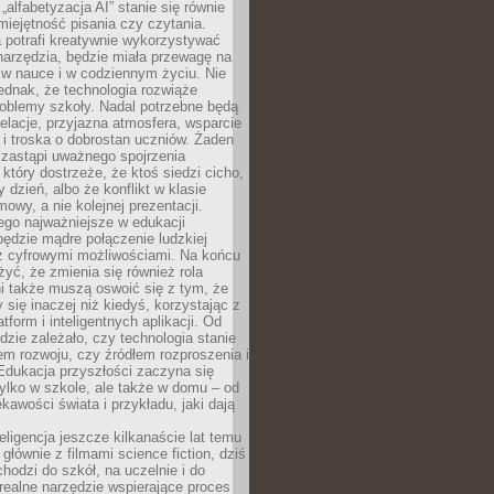
„alfabetyzacja AI” stanie się równie
umiejętność pisania czy czytania.
 potrafi kreatywnie wykorzystywać
 narzędzia, będzie miała przewagę na
 w nauce i w codziennym życiu. Nie
ednak, że technologia rozwiąże
roblemy szkoły. Nadal potrzebne będą
elacje, przyjazna atmosfera, wsparcie
i troska o dobrostan uczniów. Żaden
 zastąpi uważnego spojrzenia
 który dostrzeże, że ktoś siedzi cicho,
 dzień, albo że konflikt w klasie
wy, a nie kolejnej prezentacji.
ego najważniejsze w edukacji
będzie mądre połączenie ludzkiej
 z cyfrowymi możliwościami. Na końcu
yć, że zmienia się również rola
i także muszą oswoić się z tym, że
 się inaczej niż kiedyś, korzystając z
tform i inteligentnych aplikacji. Od
dzie zależało, czy technologia stanie
em rozwoju, czy źródłem rozproszenia i
Edukacja przyszłości zaczyna się
ylko w szkole, ale także w domu – od
kawości świata i przykładu, jaki dają
eligencja jeszcze kilkanaście lat temu
 głównie z filmami science fiction, dziś
hodzi do szkół, na uczelnie i do
ealne narzędzie wspierające proces