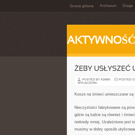
Archiwum
Droga
Strona główna
AKTYWNOŚ
ŻEBY USŁYSZEĆ 
POSTED BY ADMIN
POSTED ON
WYŁĄCZONA
Kosze na śmieci umieszczane są 
Nieczystości fabrykowane są prze
gdzie są ludzie są również i śmiec
niekiedy mniej. Uzależnione jest t
musimy w dobry sposób utylizować