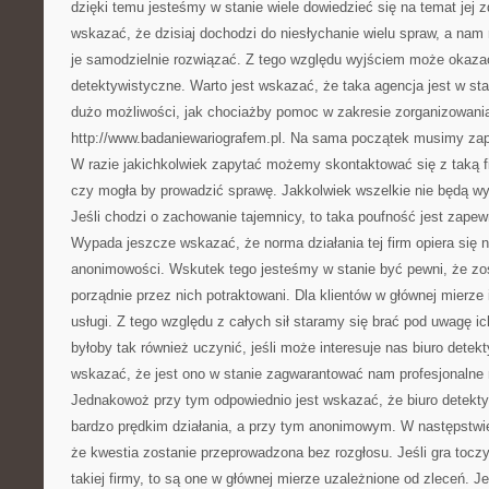
dzięki temu jesteśmy w stanie wiele dowiedzieć się na temat jej
wskazać, że dzisiaj dochodzi do niesłychanie wielu spraw, a nam
je samodzielnie rozwiązać. Z tego względu wyjściem może okazać
detektywistyczne. Warto jest wskazać, że taka agencja jest w s
dużo możliwości, jak chociażby pomoc w zakresie zorganizowani
http://www.badaniewariografem.pl. Na sama początek musimy zapo
W razie jakichkolwiek zapytać możemy skontaktować się z taką fir
czy mogła by prowadzić sprawę. Jakkolwiek wszelkie nie będą wys
Jeśli chodzi o zachowanie tajemnicy, to taka poufność jest zape
Wypada jeszcze wskazać, że norma działania tej firm opiera się n
anonimowości. Wskutek tego jesteśmy w stanie być pewni, że zos
porządnie przez nich potraktowani. Dla klientów w głównej mierze 
usługi. Z tego względu z całych sił staramy się brać pod uwagę ic
byłoby tak również uczynić, jeśli może interesuje nas biuro detek
wskazać, że jest ono w stanie zagwarantować nam profesjonalne 
Jednakowoż przy tym odpowiednio jest wskazać, że biuro detekty
bardzo prędkim działania, a przy tym anonimowym. W następstw
że kwestia zostanie przeprowadzona bez rozgłosu. Jeśli gra tocz
takiej firmy, to są one w głównej mierze uzależnione od zleceń. J