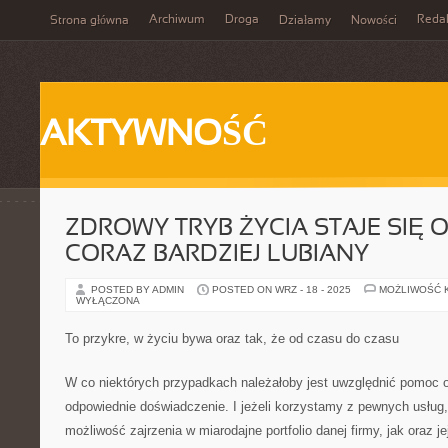
Archiwum
Droga
Reda
Strona główna
Działamy
Nowości
AKTYWNOŚĆ
ZDROWY TRYB ŻYCIA STAJE SIĘ 
CORAZ BARDZIEJ LUBIANY
POSTED BY ADMIN
POSTED ON WRZ - 18 - 2025
MOŻLIWOŚĆ 
WYŁĄCZONA
To przykre, w życiu bywa oraz tak, że od czasu do czasu
W co niektórych przypadkach należałoby jest uwzględnić pomoc o
odpowiednie doświadczenie. I jeżeli korzystamy z pewnych usług
możliwość zajrzenia w miarodajne portfolio danej firmy, jak oraz j