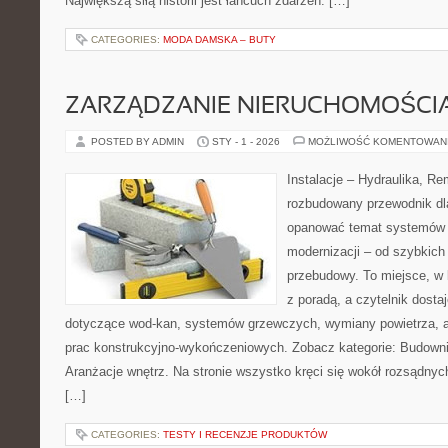
Największą siłą historii jest łańcuch zdarzeń: […]
CATEGORIES:
MODA DAMSKA – BUTY
ZARZĄDZANIE NIERUCHOMOŚCI
POSTED BY ADMIN
STY - 1 - 2026
MOŻLIWOŚĆ KOMENTOWAN
Instalacje – Hydraulika, R
rozbudowany przewodnik dl
opanować temat systemów i
modernizacji – od szybkich 
przebudowy. To miejsce, w 
z poradą, a czytelnik dosta
dotyczące wod-kan, systemów grzewczych, wymiany powietrza, a
prac konstrukcyjno-wykończeniowych. Zobacz kategorie: Budowni
Aranżacje wnętrz. Na stronie wszystko kręci się wokół rozsądnyc
[…]
CATEGORIES:
TESTY I RECENZJE PRODUKTÓW