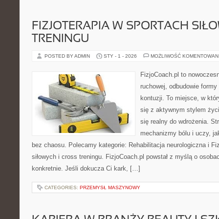
FIZJOTERAPIA W SPORTACH SIŁ
TRENINGU
POSTED BY ADMIN
STY - 1 - 2026
MOŻLIWOŚĆ KOMENTOWAN
FizjoCoach.pl to nowoczesn
ruchowej, odbudowie formy
kontuzji. To miejsce, w kt
się z aktywnym stylem życia,
się realny do wdrożenia. S
mechanizmy bólu i uczy, 
bez chaosu. Polecamy kategorie: Rehabilitacja neurologiczna i Fi
siłowych i cross treningu. FizjoCoach.pl powstał z myślą o osobac
konkretnie. Jeśli dokucza Ci kark, […]
CATEGORIES:
PRZEMYSŁ MASZYNOWY