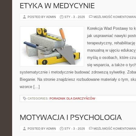
ETYKA W MEDYCYNIE
POSTED BY ADMIN
STY - 3 - 2026
MOŻLIWOŚĆ KOMENTOWAN
Korekcja Wad Postawy to k
jak usprawniać nawyki post
terapeutyczny, rehabilitację 
manualną w ujęciu edukacy
myślą o osobach, które czu
się wsparcia, a także o tyc
systematycznie i metodycznie budować zdrowszą sylwetkę. Zobac
Bieganie. Na stronie znajdziesz rozbudowane materiały o tym, ską
wzorce […]
CATEGORIES:
PORADNIK DLA DARCZYŃCÓW
MOTYWACJA I PSYCHOLOGIA
POSTED BY ADMIN
STY - 3 - 2026
MOŻLIWOŚĆ KOMENTOWAN