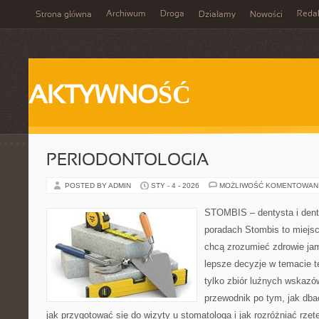
Archiwum
Droga
Reda
Strona główna
Działamy
Nowości
AKTYWNOŚĆ
PERIODONTOLOGIA
POSTED BY ADMIN
STY - 4 - 2026
MOŻLIWOŚĆ KOMENTOWAN
STOMBIS – dentysta i dent
poradach Stombis to miejsc
chcą zrozumieć zdrowie ja
lepsze decyzje w temacie te
tylko zbiór luźnych wskazó
przewodnik po tym, jak dba
jak przygotować się do wizyty u stomatologa i jak rozróżniać rzet