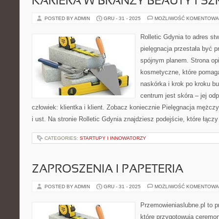
KARIERA W BRANŻY BEAUTY I S
POSTED BY ADMIN
GRU - 31 - 2025
MOŻLIWOŚĆ KOMENTOWA
Rolletic Gdynia to adres s
pielęgnacja przestała być p
spójnym planem. Strona opi
kosmetyczne, które pomaga
naskórka i krok po kroku b
centrum jest skóra – jej od
człowiek: klientka i klient. Zobacz koniecznie Pielęgnacja mężczy
i ust. Na stronie Rolletic Gdynia znajdziesz podejście, które łącz
CATEGORIES:
STARTUPY I INNOWATORZY
ZAPROSZENIA I PAPETERIA
POSTED BY ADMIN
GRU - 31 - 2025
MOŻLIWOŚĆ KOMENTOWA
Przemowieniaslubne.pl to p
które przygotowują ceremon