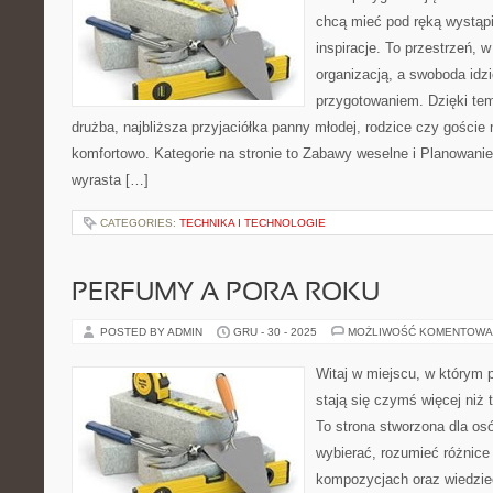
chcą mieć pod ręką wystąpie
inspiracje. To przestrzeń, w
organizacją, a swoboda idz
przygotowaniem. Dzięki tem
drużba, najbliższa przyjaciółka panny młodej, rodzice czy goście
komfortowo. Kategorie na stronie to Zabawy weselne i Planowan
wyrasta […]
CATEGORIES:
TECHNIKA I TECHNOLOGIE
PERFUMY A PORA ROKU
POSTED BY ADMIN
GRU - 30 - 2025
MOŻLIWOŚĆ KOMENTOWA
Witaj w miejscu, w którym 
stają się czymś więcej niż
To strona stworzona dla os
wybierać, rozumieć różnic
kompozycjach oraz wiedzieć