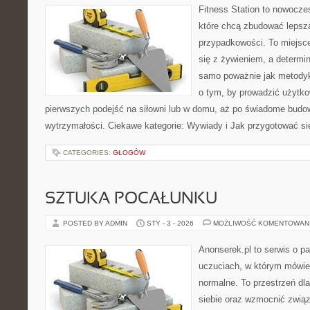
Fitness Station to nowocze
które chcą zbudować lepsz
przypadkowości. To miejsce
się z żywieniem, a determin
samo poważnie jak metodyk
o tym, by prowadzić użytko
pierwszych podejść na siłowni lub w domu, aż po świadome budow
wytrzymałości. Ciekawe kategorie: Wywiady i Jak przygotować s
CATEGORIES:
GŁOGÓW
SZTUKA POCAŁUNKU
POSTED BY ADMIN
STY - 3 - 2026
MOŻLIWOŚĆ KOMENTOWAN
Anonserek.pl to serwis o pa
uczuciach, w którym mówien
normalne. To przestrzeń dl
siebie oraz wzmocnić związ