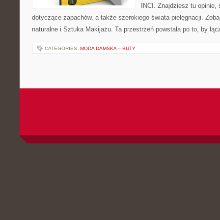
INCI. Znajdziesz tu opinie,
dotyczące zapachów, a także szerokiego świata pielęgnacji. Zob
naturalne i Sztuka Makijażu. Ta przestrzeń powstała po to, by łą
CATEGORIES:
MODA DAMSKA – BUTY