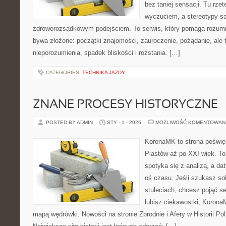
bez taniej sensacji. Tu rzet
wyczuciem, a stereotypy s
zdroworozsądkowym podejściem. To serwis, który pomaga rozumi
bywa złożone: początki znajomości, zauroczenie, pożądanie, ale 
nieporozumienia, spadek bliskości i rozstania. […]
CATEGORIES:
TECHNIKA JAZDY
ZNANE PROCESY HISTORYCZNE
POSTED BY ADMIN
STY - 1 - 2026
MOŻLIWOŚĆ KOMENTOWAN
KoronaMK to strona poświęc
Piastów aż po XXI wiek. To
spotyka się z analizą, a da
oś czasu. Jeśli szukasz so
stuleciach, chcesz pojąć s
lubisz ciekawostki, Korona
mapą wędrówki. Nowości na stronie Zbrodnie i Afery w Historii Pol