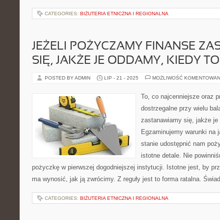
CATEGORIES:
BIŻUTERIA ETNICZNA I REGIONALNA
JEŻELI POŻYCZAMY FINANSE Z
SIĘ, JAKŻE JE ODDAMY, KIEDY T
POSTED BY ADMIN
LIP - 21 - 2025
MOŻLIWOŚĆ KOMENTOWAN
To, co najcenniejsze oraz 
dostrzegalne przy wielu ba
zastanawiamy się, jakże je 
Egzaminujemy warunki na j
stanie udostępnić nam poży
istotne detale. Nie powinn
pożyczkę w pierwszej dogodniejszej instytucji. Istotne jest, by p
ma wynosić, jak ją zwrócimy. Z reguły jest to forma ratalna. Świa
CATEGORIES:
BIŻUTERIA ETNICZNA I REGIONALNA