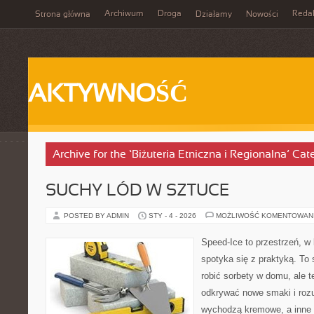
Archiwum
Droga
Reda
Strona główna
Działamy
Nowości
AKTYWNOŚĆ
Archive for the ‘Biżuteria Etniczna i Regionalna’ Cat
SUCHY LÓD W SZTUCE
POSTED BY ADMIN
STY - 4 - 2026
MOŻLIWOŚĆ KOMENTOWAN
Speed-Ice to przestrzeń, w 
spotyka się z praktyką. To 
robić sorbety w domu, ale te
odkrywać nowe smaki i rozu
wychodzą kremowe, a inne 