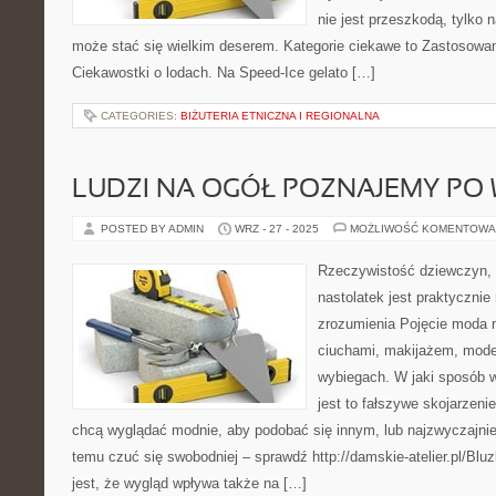
nie jest przeszkodą, tylko 
może stać się wielkim deserem. Kategorie ciekawe to Zastosowan
Ciekawostki o lodach. Na Speed-Ice gelato […]
CATEGORIES:
BIŻUTERIA ETNICZNA I REGIONALNA
LUDZI NA OGÓŁ POZNAJEMY PO
POSTED BY ADMIN
WRZ - 27 - 2025
MOŻLIWOŚĆ KOMENTOWA
Rzeczywistość dziewczyn, 
nastolatek jest praktycznie
zrozumienia Pojęcie moda n
ciuchami, makijażem, mode
wybiegach. W jaki sposób 
jest to fałszywe skojarzeni
chcą wyglądać modnie, aby podobać się innym, lub najzwyczajniej
temu czuć się swobodniej – sprawdź http://damskie-atelier.pl/B
jest, że wygląd wpływa także na […]