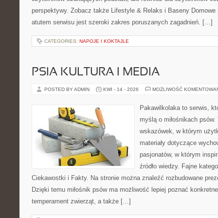
perspektywy. Zobacz także Lifestyle & Relaks i Baseny Domow
atutem serwisu jest szeroki zakres poruszanych zagadnień. […]
CATEGORIES:
NAPOJE I KOKTAJLE
PSIA KULTURA I MEDIA
POSTED BY ADMIN
KWI - 14 - 2026
MOŻLIWOŚĆ KOMENTOWA
Pakawilkolaka to serwis, kt
myślą o miłośnikach psów. 
wskazówek, w którym użytko
materiały dotyczące wychow
pasjonatów, w którym inspi
źródło wiedzy. Fajne katego
Ciekawostki i Fakty. Na stronie można znaleźć rozbudowane preze
Dzięki temu miłośnik psów ma możliwość lepiej poznać konkretne
temperament zwierząt, a także […]