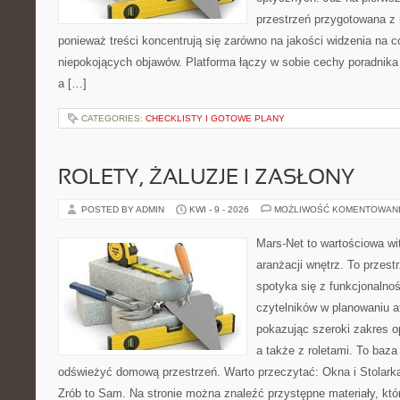
przestrzeń przygotowana z 
ponieważ treści koncentrują się zarówno na jakości widzenia na c
niepokojących objawów. Platforma łączy w sobie cechy poradnika 
a […]
CATEGORIES:
CHECKLISTY I GOTOWE PLANY
ROLETY, ŻALUZJE I ZASŁONY
POSTED BY ADMIN
KWI - 9 - 2026
MOŻLIWOŚĆ KOMENTOWAN
Mars-Net to wartościowa wit
aranżacji wnętrz. To przest
spotyka się z funkcjonalno
czytelników w planowaniu a
pokazując szeroki zakres o
a także z roletami. To baza
odświeżyć domową przestrzeń. Warto przeczytać: Okna i Stolarka
Zrób to Sam. Na stronie można znaleźć przystępne materiały, któ