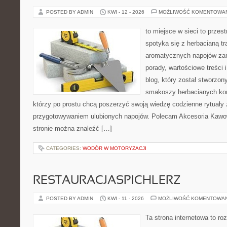
POSTED BY ADMIN
KWI - 12 - 2026
MOŻLIWOŚĆ KOMENTOWA
to miejsce w sieci to przes
spotyka się z herbacianą tr
aromatycznych napojów zam
porady, wartościowe treści 
blog, który został stworzon
smakoszy herbacianych kom
którzy po prostu chcą poszerzyć swoją wiedzę codzienne rytuały
przygotowywaniem ulubionych napojów. Polecam Akcesoria Kawo
stronie można znaleźć […]
CATEGORIES:
WODÓR W MOTORYZACJI
RESTAURACJASPICHLERZ
POSTED BY ADMIN
KWI - 11 - 2026
MOŻLIWOŚĆ KOMENTOWA
Ta strona internetowa to r