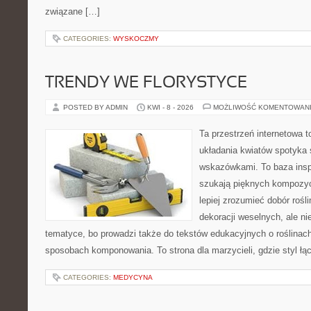
związane […]
CATEGORIES:
WYSKOCZMY
TRENDY WE FLORYSTYCE
POSTED BY ADMIN
KWI - 8 - 2026
MOŻLIWOŚĆ KOMENTOWAN
Ta przestrzeń internetowa 
układania kwiatów spotyka 
wskazówkami. To baza inspir
szukają pięknych kompozyc
lepiej zrozumieć dobór rośl
dekoracji weselnych, ale ni
tematyce, bo prowadzi także do tekstów edukacyjnych o roślinach
sposobach komponowania. To strona dla marzycieli, gdzie styl łą
CATEGORIES:
MEDYCYNA