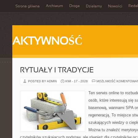
Archiwum
Droga
Reda
Strona główna
Działamy
Nowości
AKTYWNOŚĆ
RYTUAŁY I TRADYCJE
POSTED BY ADMIN
KWI - 17 - 2026
MOŻLIWOŚĆ KOMENTOWA
Ten serwis online to rozbud
osób, które interesują się 
basenową, wannami SPA or
regeneracją. To miejsce st
szukających wiedzy o cieple
Można tu znaleźć merytoryc
czytelników szukających podstaw, ale również dla czytelników o