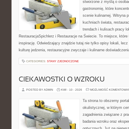
stworzone z myślą o osoba
gastronomię, które koncent
scenie kulinarnej. Witryna p
kuchniach świata, restaura
trendach i kulisach pracy lo
RestauracjaSpichlerz i Restauracje na Świecie. To miejsce, które
inspirację. Odwiedzający znajdzie tutaj nie tylko opisy lokali, lec
kulturę jedzenia, restauracyjne zwyczaje i kulinarne doświadczeni
CATEGORIES:
STANY ZJEDNOCZONE
CIEKAWOSTKI O WZROKU
POSTED BY ADMIN
KWI - 10 - 2026
MOŻLIWOŚĆ KOMENTOWA
Ta strona to obszerny port
okulistycznej, w którym cen
zagadnienia związane z prac
badania wzroku oraz eksper
optycznych. Już na pierwszy