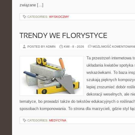
związane […]
CATEGORIES:
WYSKOCZMY
TRENDY WE FLORYSTYCE
POSTED BY ADMIN
KWI - 8 - 2026
MOŻLIWOŚĆ KOMENTOWAN
Ta przestrzeń internetowa 
układania kwiatów spotyka 
wskazówkami. To baza inspir
szukają pięknych kompozyc
lepiej zrozumieć dobór rośl
dekoracji weselnych, ale ni
tematyce, bo prowadzi także do tekstów edukacyjnych o roślinach
sposobach komponowania. To strona dla marzycieli, gdzie styl łą
CATEGORIES:
MEDYCYNA