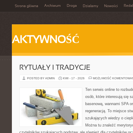
Archiwum
Droga
Reda
Strona główna
Działamy
Nowości
AKTYWNOŚĆ
RYTUAŁY I TRADYCJE
POSTED BY ADMIN
KWI - 17 - 2026
MOŻLIWOŚĆ KOMENTOWA
Ten serwis online to rozbud
osób, które interesują się 
basenową, wannami SPA or
regeneracją. To miejsce st
szukających wiedzy o cieple
Można tu znaleźć merytoryc
czytelników szukających podstaw, ale również dla czytelników o