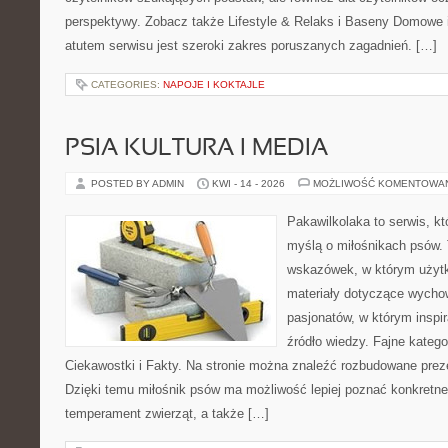
perspektywy. Zobacz także Lifestyle & Relaks i Baseny Domow
atutem serwisu jest szeroki zakres poruszanych zagadnień. […]
CATEGORIES:
NAPOJE I KOKTAJLE
PSIA KULTURA I MEDIA
POSTED BY ADMIN
KWI - 14 - 2026
MOŻLIWOŚĆ KOMENTOWA
Pakawilkolaka to serwis, kt
myślą o miłośnikach psów. 
wskazówek, w którym użytko
materiały dotyczące wychow
pasjonatów, w którym inspi
źródło wiedzy. Fajne katego
Ciekawostki i Fakty. Na stronie można znaleźć rozbudowane preze
Dzięki temu miłośnik psów ma możliwość lepiej poznać konkretne
temperament zwierząt, a także […]