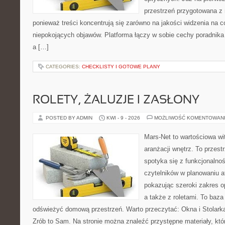
przestrzeń przygotowana z 
ponieważ treści koncentrują się zarówno na jakości widzenia na c
niepokojących objawów. Platforma łączy w sobie cechy poradnika 
a […]
CATEGORIES:
CHECKLISTY I GOTOWE PLANY
ROLETY, ŻALUZJE I ZASŁONY
POSTED BY ADMIN
KWI - 9 - 2026
MOŻLIWOŚĆ KOMENTOWAN
Mars-Net to wartościowa wit
aranżacji wnętrz. To przest
spotyka się z funkcjonalno
czytelników w planowaniu a
pokazując szeroki zakres o
a także z roletami. To baza
odświeżyć domową przestrzeń. Warto przeczytać: Okna i Stolarka
Zrób to Sam. Na stronie można znaleźć przystępne materiały, któ