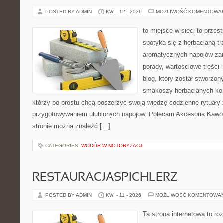
POSTED BY ADMIN
KWI - 12 - 2026
MOŻLIWOŚĆ KOMENTOWA
to miejsce w sieci to przes
spotyka się z herbacianą tr
aromatycznych napojów zam
porady, wartościowe treści 
blog, który został stworzon
smakoszy herbacianych kom
którzy po prostu chcą poszerzyć swoją wiedzę codzienne rytuały
przygotowywaniem ulubionych napojów. Polecam Akcesoria Kawo
stronie można znaleźć […]
CATEGORIES:
WODÓR W MOTORYZACJI
RESTAURACJASPICHLERZ
POSTED BY ADMIN
KWI - 11 - 2026
MOŻLIWOŚĆ KOMENTOWA
Ta strona internetowa to r