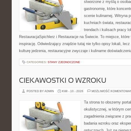
stworzone z myślą o osoba
gastronomię, które koncent
scenie kulinarnej. Witryna p
kuchniach świata, restaura
trendach i kulisach pracy lo
RestauracjaSpichlerz i Restauracje na Świecie. To miejsce, które
inspirację. Odwiedzający znajdzie tutaj nie tylko opisy lokali, lec
kulturę jedzenia, restauracyjne zwyczaje i kulinarne doświadczeni
CATEGORIES:
STANY ZJEDNOCZONE
CIEKAWOSTKI O WZROKU
POSTED BY ADMIN
KWI - 10 - 2026
MOŻLIWOŚĆ KOMENTOWA
Ta strona to obszerny port
okulistycznej, w którym cen
zagadnienia związane z prac
badania wzroku oraz eksper
optycznych. Już na pierwszy