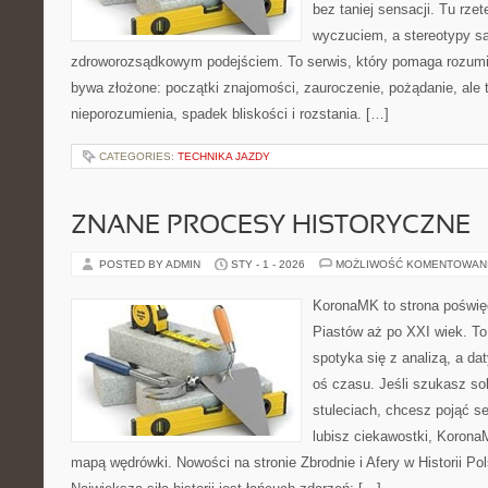
bez taniej sensacji. Tu rzet
wyczuciem, a stereotypy s
zdroworozsądkowym podejściem. To serwis, który pomaga rozumi
bywa złożone: początki znajomości, zauroczenie, pożądanie, ale 
nieporozumienia, spadek bliskości i rozstania. […]
CATEGORIES:
TECHNIKA JAZDY
ZNANE PROCESY HISTORYCZNE
POSTED BY ADMIN
STY - 1 - 2026
MOŻLIWOŚĆ KOMENTOWAN
KoronaMK to strona poświęc
Piastów aż po XXI wiek. To
spotyka się z analizą, a da
oś czasu. Jeśli szukasz so
stuleciach, chcesz pojąć s
lubisz ciekawostki, Korona
mapą wędrówki. Nowości na stronie Zbrodnie i Afery w Historii Pol