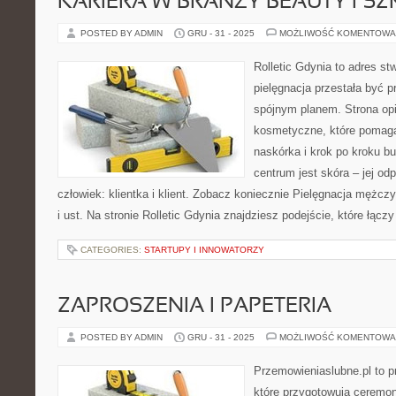
KARIERA W BRANŻY BEAUTY I S
POSTED BY ADMIN
GRU - 31 - 2025
MOŻLIWOŚĆ KOMENTOWA
Rolletic Gdynia to adres s
pielęgnacja przestała być p
spójnym planem. Strona opi
kosmetyczne, które pomaga
naskórka i krok po kroku b
centrum jest skóra – jej od
człowiek: klientka i klient. Zobacz koniecznie Pielęgnacja mężczy
i ust. Na stronie Rolletic Gdynia znajdziesz podejście, które łącz
CATEGORIES:
STARTUPY I INNOWATORZY
ZAPROSZENIA I PAPETERIA
POSTED BY ADMIN
GRU - 31 - 2025
MOŻLIWOŚĆ KOMENTOWA
Przemowieniaslubne.pl to p
które przygotowują ceremon