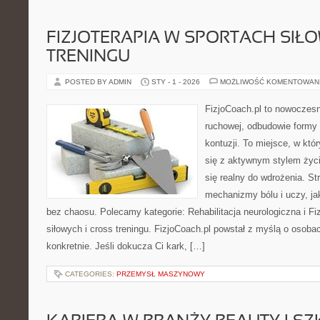
FIZJOTERAPIA W SPORTACH SIŁ
TRENINGU
POSTED BY ADMIN
STY - 1 - 2026
MOŻLIWOŚĆ KOMENTOWAN
FizjoCoach.pl to nowoczesn
ruchowej, odbudowie formy
kontuzji. To miejsce, w kt
się z aktywnym stylem życia,
się realny do wdrożenia. S
mechanizmy bólu i uczy, 
bez chaosu. Polecamy kategorie: Rehabilitacja neurologiczna i Fi
siłowych i cross treningu. FizjoCoach.pl powstał z myślą o osobac
konkretnie. Jeśli dokucza Ci kark, […]
CATEGORIES:
PRZEMYSŁ MASZYNOWY