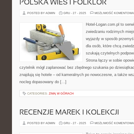
POLSKA WIEŚ I FOLKLOR
POSTED BY ADMIN
GRU - 27 - 2025
MOŻLIWOŚĆ KOMENTOWA
Hotel-Logan.com.pl to serw
zwiedzaniu rodzimych miej
wyjazdy w sposób przemyśla
dla osób, które chcą zwiedz
szukają czytelnych podpowi
Strona łączy w sobie opowi
czytelnik mógł zaplanować bez zbędnego szukania po dziesiątka
znajdują się hotele – od kameralnych po nowoczesne, a także w
nocleg dopasowany do […]
CATEGORIES:
ZIMĄ W GÓRACH
RECENZJE MAREK I KOLEKCJI
POSTED BY ADMIN
GRU - 27 - 2025
MOŻLIWOŚĆ KOMENTOWA