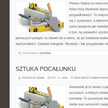
Fitness Station to nowocze
które chcą zbudować lepsz
przypadkowości. To miejsce
się z żywieniem, a determin
samo poważnie jak metodyk
o tym, by prowadzić użytko
pierwszych podejść na siłowni lub w domu, aż po świadome budow
wytrzymałości. Ciekawe kategorie: Wywiady i Jak przygotować s
CATEGORIES:
GŁOGÓW
SZTUKA POCAŁUNKU
POSTED BY ADMIN
STY - 3 - 2026
MOŻLIWOŚĆ KOMENTOWAN
Anonserek.pl to serwis o pa
uczuciach, w którym mówien
normalne. To przestrzeń dl
siebie oraz wzmocnić związ