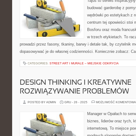
Tajus to serwis inspiracyjn
budować garderobę z pomys
wędrówki po estetykach z r
centrum tej opowieści stoi 
Bosforu oraz moda francusk
w trzech etykietach. To racz
prowadzi przez fasony, tkaniny, barwy i detale tak, by czytelnik 
dopasowywać je do własnej codzienności. Koniecznie zobacz: Ca
CATEGORIES:
STREET ART I MURALE – MIEJSKIE ODKRYCIA
DESIGN THINKING I KREATYWNE
ROZWIĄZYWANIE PROBLEMÓW
POSTED BY ADMIN
GRU - 26 - 2025
MOŻLIWOŚĆ KOMENTOWA
Manager w Opałach to serw
biznes, liderów oraz tych, 
internetową. To miejsce pow
modnych sloganów dostarcz