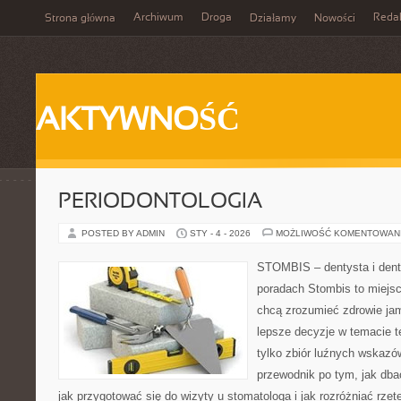
Archiwum
Droga
Reda
Strona główna
Działamy
Nowości
AKTYWNOŚĆ
PERIODONTOLOGIA
POSTED BY ADMIN
STY - 4 - 2026
MOŻLIWOŚĆ KOMENTOWAN
STOMBIS – dentysta i dent
poradach Stombis to miejsc
chcą zrozumieć zdrowie ja
lepsze decyzje w temacie te
tylko zbiór luźnych wskazó
przewodnik po tym, jak dba
jak przygotować się do wizyty u stomatologa i jak rozróżniać rzet