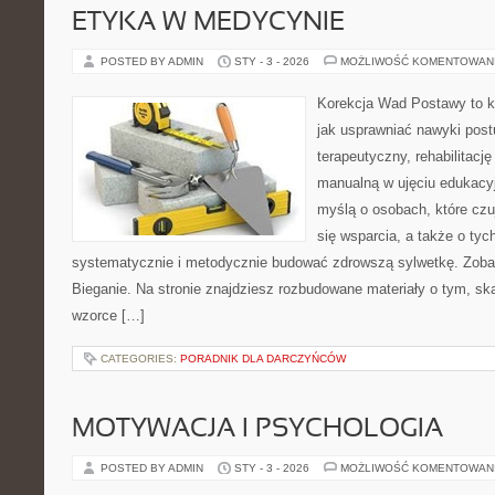
ETYKA W MEDYCYNIE
POSTED BY ADMIN
STY - 3 - 2026
MOŻLIWOŚĆ KOMENTOWAN
Korekcja Wad Postawy to k
jak usprawniać nawyki post
terapeutyczny, rehabilitację 
manualną w ujęciu edukacy
myślą o osobach, które czu
się wsparcia, a także o tyc
systematycznie i metodycznie budować zdrowszą sylwetkę. Zobac
Bieganie. Na stronie znajdziesz rozbudowane materiały o tym, ską
wzorce […]
CATEGORIES:
PORADNIK DLA DARCZYŃCÓW
MOTYWACJA I PSYCHOLOGIA
POSTED BY ADMIN
STY - 3 - 2026
MOŻLIWOŚĆ KOMENTOWAN