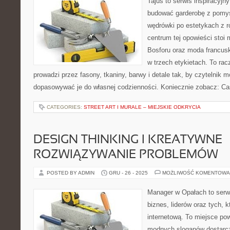
Tajus to serwis inspiracyjn
budować garderobę z pomys
wędrówki po estetykach z r
centrum tej opowieści stoi 
Bosforu oraz moda francusk
w trzech etykietach. To racz
prowadzi przez fasony, tkaniny, barwy i detale tak, by czytelnik 
dopasowywać je do własnej codzienności. Koniecznie zobacz: Ca
CATEGORIES:
STREET ART I MURALE – MIEJSKIE ODKRYCIA
DESIGN THINKING I KREATYWNE
ROZWIĄZYWANIE PROBLEMÓW
POSTED BY ADMIN
GRU - 26 - 2025
MOŻLIWOŚĆ KOMENTOWA
Manager w Opałach to serw
biznes, liderów oraz tych, 
internetową. To miejsce pow
modnych sloganów dostarcz