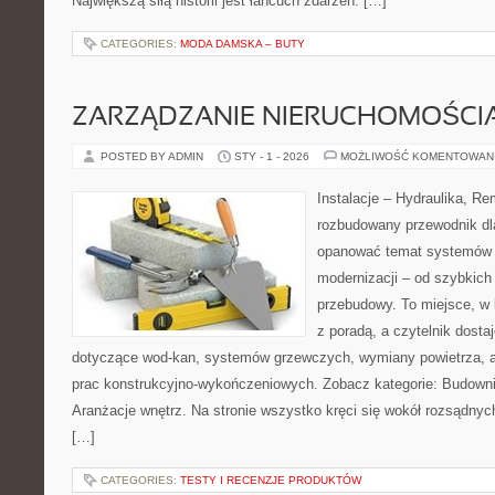
Największą siłą historii jest łańcuch zdarzeń: […]
CATEGORIES:
MODA DAMSKA – BUTY
ZARZĄDZANIE NIERUCHOMOŚCI
POSTED BY ADMIN
STY - 1 - 2026
MOŻLIWOŚĆ KOMENTOWAN
Instalacje – Hydraulika, R
rozbudowany przewodnik dl
opanować temat systemów i
modernizacji – od szybkich 
przebudowy. To miejsce, w 
z poradą, a czytelnik dosta
dotyczące wod-kan, systemów grzewczych, wymiany powietrza, a
prac konstrukcyjno-wykończeniowych. Zobacz kategorie: Budowni
Aranżacje wnętrz. Na stronie wszystko kręci się wokół rozsądnyc
[…]
CATEGORIES:
TESTY I RECENZJE PRODUKTÓW