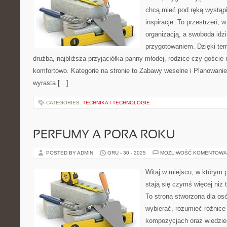
chcą mieć pod ręką wystąpie
inspiracje. To przestrzeń, w
organizacją, a swoboda idz
przygotowaniem. Dzięki tem
drużba, najbliższa przyjaciółka panny młodej, rodzice czy goście
komfortowo. Kategorie na stronie to Zabawy weselne i Planowan
wyrasta […]
CATEGORIES:
TECHNIKA I TECHNOLOGIE
PERFUMY A PORA ROKU
POSTED BY ADMIN
GRU - 30 - 2025
MOŻLIWOŚĆ KOMENTOWA
Witaj w miejscu, w którym 
stają się czymś więcej niż
To strona stworzona dla os
wybierać, rozumieć różnic
kompozycjach oraz wiedzieć