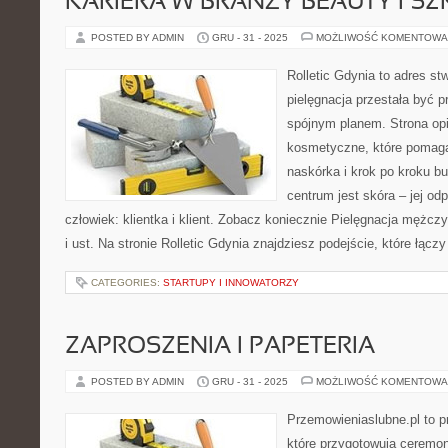
KARIERA W BRANŻY BEAUTY I S
POSTED BY ADMIN
GRU - 31 - 2025
MOŻLIWOŚĆ KOMENTOWA
Rolletic Gdynia to adres s
pielęgnacja przestała być p
spójnym planem. Strona opi
kosmetyczne, które pomaga
naskórka i krok po kroku b
centrum jest skóra – jej od
człowiek: klientka i klient. Zobacz koniecznie Pielęgnacja mężczy
i ust. Na stronie Rolletic Gdynia znajdziesz podejście, które łącz
CATEGORIES:
STARTUPY I INNOWATORZY
ZAPROSZENIA I PAPETERIA
POSTED BY ADMIN
GRU - 31 - 2025
MOŻLIWOŚĆ KOMENTOWA
Przemowieniaslubne.pl to p
które przygotowują ceremon