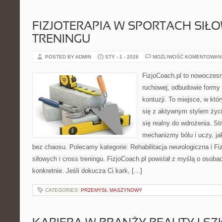
FIZJOTERAPIA W SPORTACH SIŁ
TRENINGU
POSTED BY ADMIN
STY - 1 - 2026
MOŻLIWOŚĆ KOMENTOWAN
FizjoCoach.pl to nowoczesn
ruchowej, odbudowie formy
kontuzji. To miejsce, w kt
się z aktywnym stylem życia,
się realny do wdrożenia. S
mechanizmy bólu i uczy, 
bez chaosu. Polecamy kategorie: Rehabilitacja neurologiczna i Fi
siłowych i cross treningu. FizjoCoach.pl powstał z myślą o osobac
konkretnie. Jeśli dokucza Ci kark, […]
CATEGORIES:
PRZEMYSŁ MASZYNOWY