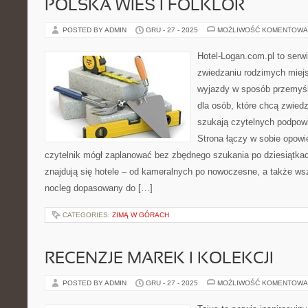
POLSKA WIEŚ I FOLKLOR
POSTED BY ADMIN
GRU - 27 - 2025
MOŻLIWOŚĆ KOMENTOWA
Hotel-Logan.com.pl to serw
zwiedzaniu rodzimych miej
wyjazdy w sposób przemyśla
dla osób, które chcą zwiedz
szukają czytelnych podpowi
Strona łączy w sobie opowi
czytelnik mógł zaplanować bez zbędnego szukania po dziesiątka
znajdują się hotele – od kameralnych po nowoczesne, a także w
nocleg dopasowany do […]
CATEGORIES:
ZIMĄ W GÓRACH
RECENZJE MAREK I KOLEKCJI
POSTED BY ADMIN
GRU - 27 - 2025
MOŻLIWOŚĆ KOMENTOWA