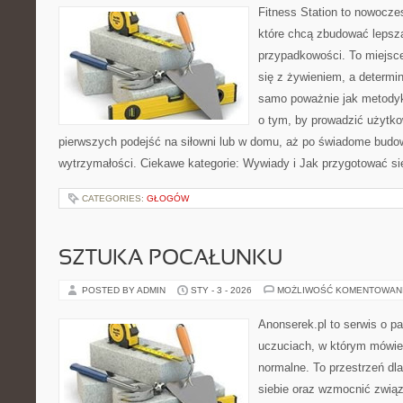
Fitness Station to nowocze
które chcą zbudować lepsz
przypadkowości. To miejsce
się z żywieniem, a determin
samo poważnie jak metodyk
o tym, by prowadzić użytko
pierwszych podejść na siłowni lub w domu, aż po świadome budow
wytrzymałości. Ciekawe kategorie: Wywiady i Jak przygotować s
CATEGORIES:
GŁOGÓW
SZTUKA POCAŁUNKU
POSTED BY ADMIN
STY - 3 - 2026
MOŻLIWOŚĆ KOMENTOWAN
Anonserek.pl to serwis o pa
uczuciach, w którym mówien
normalne. To przestrzeń dl
siebie oraz wzmocnić związ