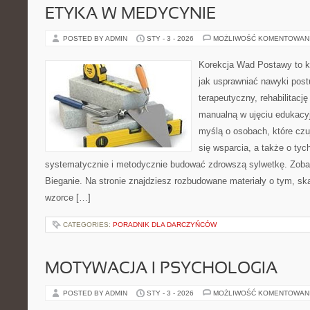
ETYKA W MEDYCYNIE
POSTED BY ADMIN
STY - 3 - 2026
MOŻLIWOŚĆ KOMENTOWAN
Korekcja Wad Postawy to k
jak usprawniać nawyki post
terapeutyczny, rehabilitację 
manualną w ujęciu edukacy
myślą o osobach, które czu
się wsparcia, a także o tyc
systematycznie i metodycznie budować zdrowszą sylwetkę. Zobac
Bieganie. Na stronie znajdziesz rozbudowane materiały o tym, ską
wzorce […]
CATEGORIES:
PORADNIK DLA DARCZYŃCÓW
MOTYWACJA I PSYCHOLOGIA
POSTED BY ADMIN
STY - 3 - 2026
MOŻLIWOŚĆ KOMENTOWAN