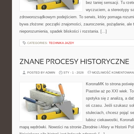
bez taniej sensacji. Tu rzet
wyczuciem, a stereotypy s
zdroworozsądkowym podejściem. To serwis, który pomaga rozumi
bywa złożone: początki znajomości, zauroczenie, pożądanie, ale 
nieporozumienia, spadek bliskości i rozstania. […]
CATEGORIES:
TECHNIKA JAZDY
ZNANE PROCESY HISTORYCZNE
POSTED BY ADMIN
STY - 1 - 2026
MOŻLIWOŚĆ KOMENTOWAN
KoronaMK to strona poświęc
Piastów aż po XXI wiek. To
spotyka się z analizą, a da
oś czasu. Jeśli szukasz so
stuleciach, chcesz pojąć s
lubisz ciekawostki, Korona
mapą wędrówki. Nowości na stronie Zbrodnie i Afery w Historii Pol