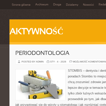
Archiwum
Droga
Reda
Strona główna
Działamy
Nowości
AKTYWNOŚĆ
PERIODONTOLOGIA
POSTED BY ADMIN
STY - 4 - 2026
MOŻLIWOŚĆ KOMENTOWAN
STOMBIS – dentysta i dent
poradach Stombis to miejsc
chcą zrozumieć zdrowie ja
lepsze decyzje w temacie te
tylko zbiór luźnych wskazó
przewodnik po tym, jak dba
jak przygotować się do wizyty u stomatologa i jak rozróżniać rzet