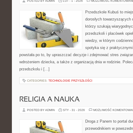
POSTED BY ADMIN
LUT - 1 - 2026
MOŻLIWOŚĆ KOMENTOWAN
Przedszkole Kubuś to miej
dorosłych towarzyszących 
którzy szukają wiarygodnyc
przedszkoli i placówek opie
wiedzy, w którym codzienno
spotyka się z praktycznym
powstała po to, by upraszczać decyzje i zdejmować stres związ
wdrożeniem dziecka, a także z organizacją dnia w rodzinie. Pole
przedszkolu i […]
CATEGORIES:
TECHNOLOGIE PRZYSZŁOŚCI
RELIGIA A NAUKA
POSTED BY ADMIN
STY - 31 - 2026
MOŻLIWOŚĆ KOMENTOWA
Droga z Panem to portal d
przewodnikiem w powszedni