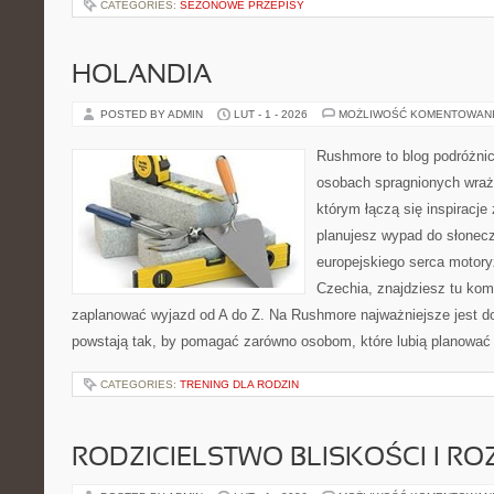
CATEGORIES:
SEZONOWE PRZEPISY
HOLANDIA
POSTED BY ADMIN
LUT - 1 - 2026
MOŻLIWOŚĆ KOMENTOWAN
Rushmore to blog podróżnic
osobach spragnionych wraże
którym łączą się inspiracje
planujesz wypad do słoneczne
europejskiego serca motoryza
Czechia, znajdziesz tu komp
zaplanować wyjazd od A do Z. Na Rushmore najważniejsze jest d
powstają tak, by pomagać zarówno osobom, które lubią planować
CATEGORIES:
TRENING DLA RODZIN
RODZICIELSTWO BLISKOŚCI I RO