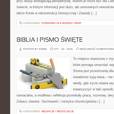
przy okazji wzbogacają perspektywę. Ikarion.pl może być dla Cie
świecie, w którym informacji jest dużo, ale sensownych wniosków
także Konie w rekonstrukcji historycznej i Zawody […]
CATEGORIES:
PORADNIKI DLA RODZIN I GRUP
BIBLIA I PISMO ŚWIĘTE
POSTED BY ADMIN
STY - 30 - 2026
MOŻLIWOŚĆ KOMENTOWA
To miejsce stworzone z myś
które pomaga umacniać wię
Strona jest przestrzenią dla
świadomie żyją wiarą – nie 
wtedy, gdy życie stawia wyz
towarzyszyć w taki sposób
namacalna, a modlitwa i refleksja przenikały pracę, rozmowy, decy
Zobacz również: Duchowość i mistyka chrześcijańska i […]
CATEGORIES:
MEDIACJE I NEGOCJACJE