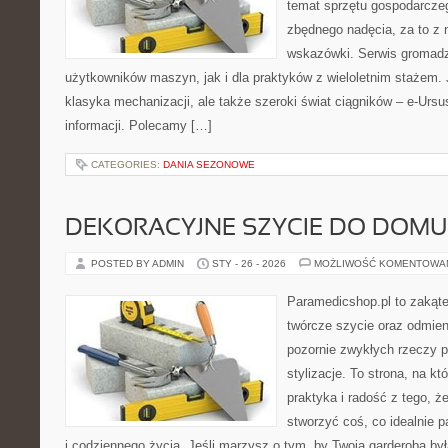
temat sprzętu gospodarcze
zbędnego nadęcia, za to z 
wskazówki. Serwis gromadz
użytkowników maszyn, jak i dla praktyków z wieloletnim stażem. J
klasyka mechanizacji, ale także szeroki świat ciągników – e-Urs
informacji. Polecamy […]
CATEGORIES:
DANIA SEZONOWE
DEKORACYJNE SZYCIE DO DOMU
POSTED BY ADMIN
STY - 26 - 2026
MOŻLIWOŚĆ KOMENTOWA
Paramedicshop.pl to zakąte
twórcze szycie oraz odmieni
pozornie zwykłych rzeczy p
stylizacje. To strona, na kt
praktyka i radość z tego, 
stworzyć coś, co idealnie p
i codziennego życia. Jeśli marzysz o tym, by Twoja garderoba był