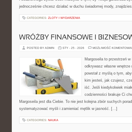
jednocześnie chcesz działać w duchu świadomej mody, znajdzie
CATEGORIES:
ZLOTY I WYDARZENIA
WRÓŻBY FINANSOWE I BIZNESO
POSTED BY ADMIN
STY - 25 - 2026
MOŻLIWOŚĆ KOMENTOWA
Margoseila to przestrzeń w 
odkrywasz własne wnętrze n
powstał z myślą o tym, aby
kim jesteś, jak czujesz, c
iść. Jeśli kiedykolwiek mia
codzienności brakuje Ci chw
Margoseila jest dla Ciebie. To nie jest kolejna zbiór suchych porad
systematyzować myśli i zamieniać mętlik w jasność. […]
CATEGORIES:
NAUKA