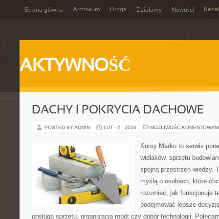
Archiwum
Droga
Reda
Strona główna
Działamy
Nowości
AKTYWNOŚĆ
DACHY I POKRYCIA DACHOWE
POSTED BY ADMIN
LUT - 2 - 2026
MOŻLIWOŚĆ KOMENTOWAN
Kursy Marko to serwis pora
widlaków, sprzętu budowlan
spójną przestrzeń wiedzy. 
myślą o osobach, które chc
rozumieć, jak funkcjonuje te
podejmować lepsze decyzje
obsługa sprzętu, organizacja robót czy dobór technologii. Poleca