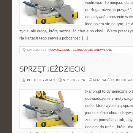
wędrówce. To miejsce dla os
do Boga, rozwijać przyjaźń
odnajdywać znaczenie w świ
idea opiera się na tym, że 
życia, ale drogą, którą można iść chwila po chwili. Warto przeczy
Na kartach tego serwisu pobożność […]
CATEGORIES:
NOWOCZESNE TECHNOLOGIE DREWNIANE
SPRZĘT JEŹDZIECKI
POSTED BY ADMIN
STY - 30 - 2026
MOŻLIWOŚĆ KOMENTOWA
Ikarion.pl to dynamiczna pl
doświadczenie z motywacją
osób, które wybierają spraw
jednocześnie chcą odkrywa
została pomyślana tak, aby 
docierał do treści, które uł