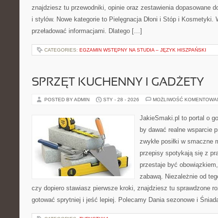
znajdziesz tu przewodniki, opinie oraz zestawienia dopasowane d
i stylów. Nowe kategorie to Pielęgnacja Dłoni i Stóp i Kosmetyki.
przeładować informacjami. Dlatego […]
CATEGORIES:
EGZAMIN WSTĘPNY NA STUDIA – JĘZYK HISZPAŃSKI
SPRZĘT KUCHENNY I GADŻETY
POSTED BY ADMIN
STY - 28 - 2026
MOŻLIWOŚĆ KOMENTOWA
JakieSmaki.pl to portal o g
by dawać realne wsparcie p
zwykłe posiłki w smaczne 
przepisy spotykają się z pr
przestaje być obowiązkiem,
zabawą. Niezależnie od tego
czy dopiero stawiasz pierwsze kroki, znajdziesz tu sprawdzone r
gotować sprytniej i jeść lepiej. Polecamy Dania sezonowe i Śnia