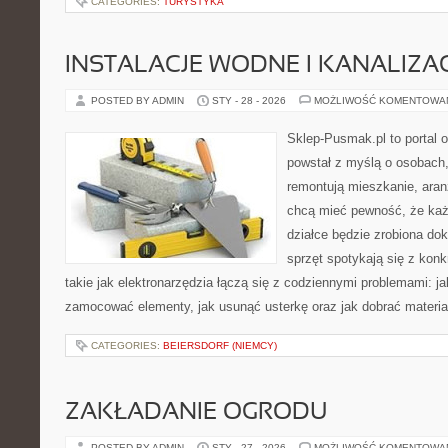
CATEGORIES:
TURYSTYKA
INSTALACJE WODNE I KANALIZA
POSTED BY ADMIN
STY - 28 - 2026
MOŻLIWOŚĆ KOMENTOWA
Sklep-Pusmak.pl to portal o
powstał z myślą o osobach
remontują mieszkanie, aran
chcą mieć pewność, że ka
działce będzie zrobiona dok
sprzęt spotykają się z kon
takie jak elektronarzędzia łączą się z codziennymi problemami: j
zamocować elementy, jak usunąć usterkę oraz jak dobrać materia
CATEGORIES:
BEIERSDORF (NIEMCY)
ZAKŁADANIE OGRODU
POSTED BY ADMIN
STY - 27 - 2026
MOŻLIWOŚĆ KOMENTOWA