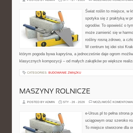
Świat roślin to miejsce, w k
spotyka się z praktyką w pr
ogrodów. To opowieść o ty
może zamienić się w harmon
rośliny rosną zdrowo, a cz
W centrum tej idei stoi Krak
którym pogoda bywa kapryśna, a jednocześnie daje ogrom możliw
klasycznych kompozycji – od małych zakątków po większe realiz
CATEGORIES:
BUDOWANIE ZWIĄZKU
MASZYNY ROLNICZE
POSTED BY ADMIN
STY - 26 - 2026
MOŻLIWOŚĆ KOMENTOWA
e-Ursus.pl to pełna stron
uciągowym oraz szeroko roz
To miejsce stworzone dla 