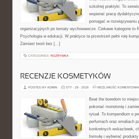
szkolnej praktyki. To serwi
wspierać pracę dydaktyczną
pomagać w rozwiązywaniu 
organizacyjnych po tematy wychowawcze. Ciekawe kategorie to R
Psychologia w edukacji. W praktyce ta przestrzeń pełni rolę komp
Zamiast teorii bez […]
CATEGORIES:
ROZRYWKA
RECENZJE KOSMETYKÓW
POSTED BY ADMIN
STY - 28 - 2026
MOŻLIWOŚĆ KOMENTOWA
Beat the boredom to miejsc
pokonać monotonię i zamie
rytuał. To kompendium o pr
perfumach oraz emaliach p
konkretnych wskazówek, ch
formułę i wybierać produkty