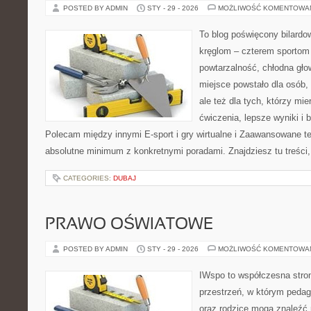
POSTED BY ADMIN
STY - 29 - 2026
MOŻLIWOŚĆ KOMENTOWA
To blog poświęcony bilardow
kręglom – czterem sportom p
powtarzalność, chłodna gło
miejsce powstało dla osób, 
ale też dla tych, którzy m
ćwiczenia, lepsze wyniki i 
Polecam między innymi E-sport i gry wirtualne i Zaawansowane tec
absolutne minimum z konkretnymi poradami. Znajdziesz tu treści,
CATEGORIES:
DUBAJ
PRAWO OŚWIATOWE
POSTED BY ADMIN
STY - 29 - 2026
MOŻLIWOŚĆ KOMENTOWA
IWspo to współczesna stro
przestrzeń, w którym pedago
oraz rodzice mogą znaleźć 