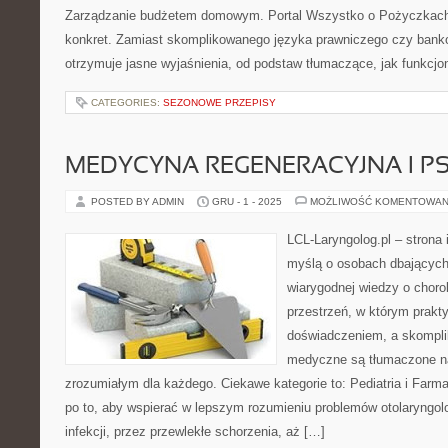
Zarządzanie budżetem domowym. Portal Wszystko o Pożyczkach s
konkret. Zamiast skomplikowanego języka prawniczego czy bank
otrzymuje jasne wyjaśnienia, od podstaw tłumaczące, jak funkcjo
CATEGORIES:
SEZONOWE PRZEPISY
MEDYCYNA REGENERACYJNA I PS
POSTED BY ADMIN
GRU - 1 - 2025
MOŻLIWOŚĆ KOMENTOWAN
LCL-Laryngolog.pl – strona
myślą o osobach dbających 
wiarygodnej wiedzy o choro
przestrzeń, w którym prakt
doświadczeniem, a skompl
medyczne są tłumaczone n
zrozumiałym dla każdego. Ciekawe kategorie to: Pediatria i Farma
po to, aby wspierać w lepszym rozumieniu problemów otolaryngo
infekcji, przez przewlekłe schorzenia, aż […]