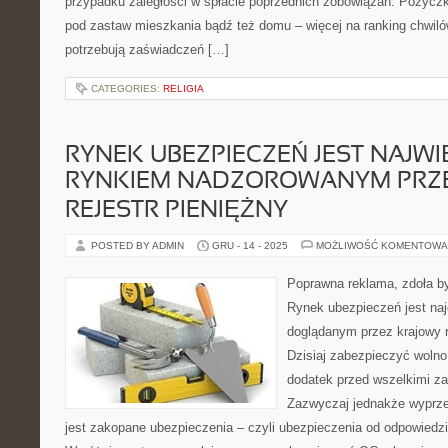
przypadku zaległości w spłacie poprzednich zobowiązań. Pożyczk
pod zastaw mieszkania bądź też domu – więcej na ranking chwilów
potrzebują zaświadczeń […]
CATEGORIES:
RELIGIA
RYNEK UBEZPIECZEŃ JEST NAJW
RYNKIEM NADZOROWANYM PRZ
REJESTR PIENIĘŻNY
POSTED BY ADMIN
GRU - 14 - 2025
MOŻLIWOŚĆ KOMENTOWA
Poprawna reklama, zdoła b
Rynek ubezpieczeń jest na
doglądanym przez krajowy r
Dzisiaj zabezpieczyć wolno
dodatek przed wszelkimi za
Zazwyczaj jednakże wypr
jest zakopane ubezpieczenia – czyli ubezpieczenia od odpowiedzia