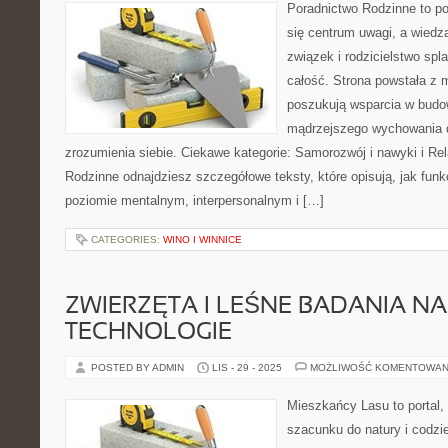
Poradnictwo Rodzinne to por
się centrum uwagi, a wiedza
związek i rodzicielstwo spla
całość. Strona powstała z m
poszukują wsparcia w budow
mądrzejszego wychowania d
zrozumienia siebie. Ciekawe kategorie: Samorozwój i nawyki i Rel
Rodzinne odnajdziesz szczegółowe teksty, które opisują, jak fun
poziomie mentalnym, interpersonalnym i […]
CATEGORIES:
WINO I WINNICE
ZWIERZĘTA I LEŚNE BADANIA N
TECHNOLOGIE
POSTED BY ADMIN
LIS - 29 - 2025
MOŻLIWOŚĆ KOMENTOWAN
Mieszkańcy Lasu to portal, 
szacunku do natury i codzi