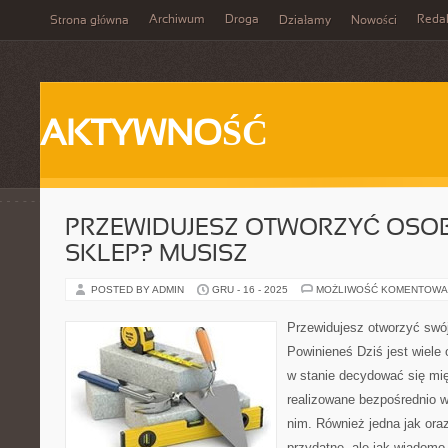
Archiwum
Droga
Reda
Strona główna
Działamy
Nowości
AKTYWNOŚĆ
PRZEWIDUJESZ OTWORZYĆ OSOB
SKLEP? MUSISZ
POSTED BY ADMIN
GRU - 16 - 2025
MOŻLIWOŚĆ KOMENTOWA
Przewidujesz otworzyć swó
Powinieneś Dziś jest wiele
w stanie decydować się mię
realizowane bezpośrednio w
nim. Również jedna jak oraz
przydatne, ale jak wiadom