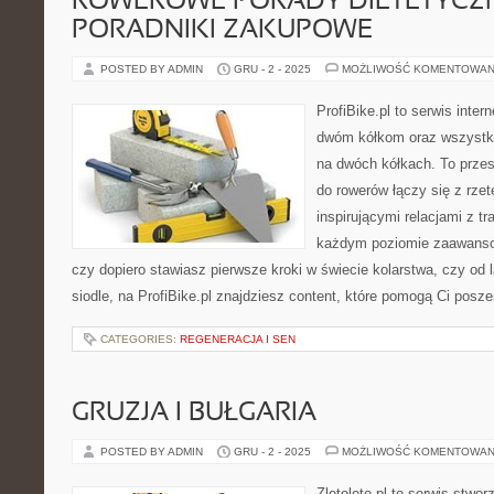
ROWEROWE PORADY DIETETYCZN
PORADNIKI ZAKUPOWE
POSTED BY ADMIN
GRU - 2 - 2025
MOŻLIWOŚĆ KOMENTOWAN
ProfiBike.pl to serwis inte
dwóm kółkom oraz wszystki
na dwóch kółkach. To przes
do rowerów łączy się z rzet
inspirującymi relacjami z tr
każdym poziomie zaawansow
czy dopiero stawiasz pierwsze kroki w świecie kolarstwa, czy od
siodle, na ProfiBike.pl znajdziesz content, które pomogą Ci posz
CATEGORIES:
REGENERACJA I SEN
GRUZJA I BUŁGARIA
POSTED BY ADMIN
GRU - 2 - 2025
MOŻLIWOŚĆ KOMENTOWAN
Zlotoloto.pl to serwis stwo