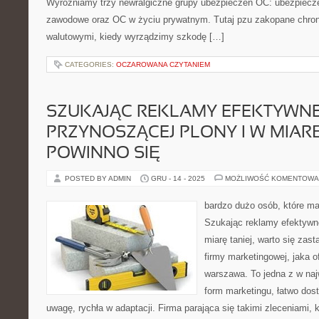
Wyróżniamy trzy newralgiczne grupy ubezpieczeń OC: ubezpiecz
zawodowe oraz OC w życiu prywatnym. Tutaj pzu zakopane chron
walutowymi, kiedy wyrządzimy szkodę […]
CATEGORIES:
OCZAROWANA CZYTANIEM
SZUKAJĄC REKLAMY EFEKTYWNE
PRZYNOSZĄCEJ PLONY I W MIARĘ
POWINNO SIĘ
POSTED BY ADMIN
GRU - 14 - 2025
MOŻLIWOŚĆ KOMENTOWA
bardzo dużo osób, które ma
Szukając reklamy efektywne
miarę taniej, warto się zas
firmy marketingowej, jaka o
warszawa. To jedna z w na
form marketingu, łatwo dos
uwagę, rychła w adaptacji. Firma parająca się takimi zleceniami, 