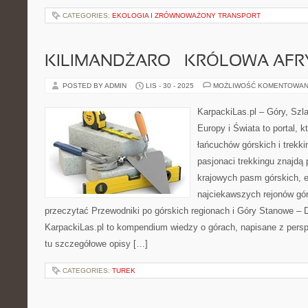
CATEGORIES:
EKOLOGIA I ZRÓWNOWAŻONY TRANSPORT
KILIMANDŻARO – KRÓLOWA AFR
POSTED BY ADMIN
LIS - 30 - 2025
MOŻLIWOŚĆ KOMENTOWAN
KarpackiLas.pl – Góry, Szl
Europy i Świata to portal, k
łańcuchów górskich i trekki
pasjonaci trekkingu znajdą
krajowych pasm górskich, e
najciekawszych rejonów gór
przeczytać Przewodniki po górskich regionach i Góry Stanowe – Dz
KarpackiLas.pl to kompendium wiedzy o górach, napisane z pers
tu szczegółowe opisy […]
CATEGORIES:
TUREK