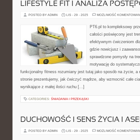
LIFESTYLE FIT I ANALIZA POSTĘ
POSTED BY ADMIN
LIS - 29 - 2025
MOŻLIWOŚĆ KOMENTOWAN
PT6.pl to kompleksowy prze
całości poświęcony jest tr
efektywnym ćwiczeniom dla
gdzie nowicjusz i zaawanso
sprawdzone pomysły na tren
motywację do systematyczn
funkcjonalny fitness rozumiany jest tutaj jako sposób na życie, a
stronie prezentujemy, jak ćwiczyć mądrze, aby wzmocnić całe ciał
wynikające z małej ilości ruchu […]
CATEGORIES:
ŚNIADANIA I PRZEKĄSKI
DUCHOWOŚĆ I SENS ŻYCIA I A
POSTED BY ADMIN
LIS - 29 - 2025
MOŻLIWOŚĆ KOMENTOWAN