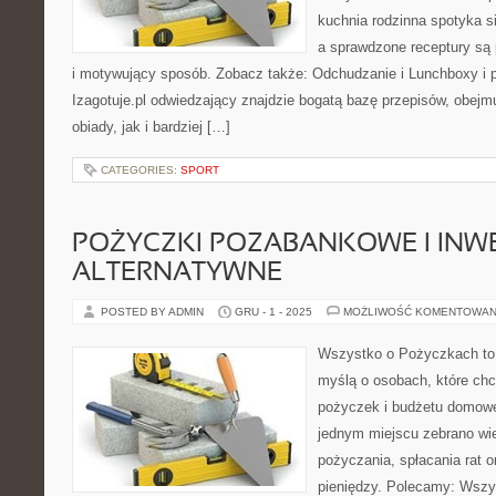
kuchnia rodzinna spotyka si
a sprawdzone receptury są
i motywujący sposób. Zobacz także: Odchudzanie i Lunchboxy i po
Izagotuje.pl odwiedzający znajdzie bogatą bazę przepisów, obej
obiady, jak i bardziej […]
CATEGORIES:
SPORT
POŻYCZKI POZABANKOWE I INW
ALTERNATYWNE
POSTED BY ADMIN
GRU - 1 - 2025
MOŻLIWOŚĆ KOMENTOWAN
Wszystko o Pożyczkach to p
myślą o osobach, które chc
pożyczek i budżetu domowe
jednym miejscu zebrano w
pożyczania, spłacania rat o
pieniędzy. Polecamy: Wszy