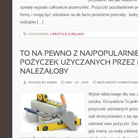
sprawę wypada całkowicie przemyśleć. Pożyczki pozabankowe pr
formy i mogą być udzielane na de facto przeróżne potrzeby. Jedn
rodzajów […]
CATEGORIES:
LIFESTYLE & RELAKS
TO NA PEWNO Z NAJPOPULARNI
POŻYCZEK UŻYCZANYCH PRZEZ I
NALEŻAŁOBY
POSTED BY ADMIN
GRU - 15 - 2025
MOŻLIWOŚĆ KOMENTOWA
Wybór właściwego dla nas u
sztuka. Oczywiście To jedn
pożyczek udzielanych przez
nad skorzystaniem z tej opc
odmówił nam pożyczki. Dziej
gdy mamy za małą zdolnoś