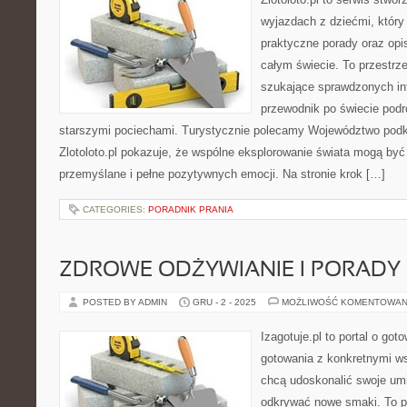
wyjazdach z dziećmi, który 
praktyczne porady oraz op
całym świecie. To przestrze
szukające sprawdzonych in
przewodnik po świecie podr
starszymi pociechami. Turystycznie polecamy Województwo podka
Zlotoloto.pl pokazuje, że wspólne eksplorowanie świata mogą być
przemyślane i pełne pozytywnych emocji. Na stronie krok […]
CATEGORIES:
PORADNIK PRANIA
ZDROWE ODŻYWIANIE I PORADY
POSTED BY ADMIN
GRU - 2 - 2025
MOŻLIWOŚĆ KOMENTOWAN
Izagotuje.pl to portal o got
gotowania z konkretnymi w
chcą udoskonalić swoje umie
odkrywać nowe smaki. To pr