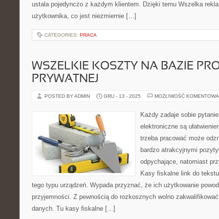
ustala pojedynczo z każdym klientem. Dzięki temu Wszelka rekl
użytkownika, co jest niezmiernie […]
CATEGORIES:
PRACA
WSZELKIE KOSZTY NA BAZIE P
PRYWATNEJ
POSTED BY ADMIN
GRU - 13 - 2025
MOŻLIWOŚĆ KOMENTOWA
Każdy zadaje sobie pytani
elektroniczne są ułatwieni
trzeba pracować może odzn
bardzo atrakcyjnymi pozyt
odpychające, natomiast przy
Kasy fiskalne link do tekst
tego typu urządzeń. Wypada przyznać, że ich użytkowanie powoduj
przyjemności. Z pewnością do rozkosznych wolno zakwalifikowa
danych. Tu kasy fiskalne […]