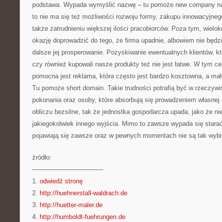
podstawa. Wypada wymyślić nazwę – tu pomoże new company name
to nie ma się też możliwości rozwoju formy, zakupu innowacyjne
także zatrudnieniu większej ilości pracobiorców. Poza tym, wielok
okazję doprowadzić do tego, że firma upadnie, albowiem nie będz
dalsze jej prosperowanie. Pozyskiwanie ewentualnych klientów, kt
czy również kupowali nasze produkty też nie jest łatwe. W tym ce
pomocna jest reklama, która często jest bardzo kosztowna, a małe 
Tu pomoże short domain. Takie trudności potrafią być w rzeczywis
pokonania oraz osoby, które absorbują się prowadzeniem własnej 
obliczu bezsilne, tak że jednostka gospodarcza upada, jako że nie
jakiegokolwiek innego wyjścia. Mimo to zawsze wypada się starać
pojawiają się zawsze oraz w pewnych momentach nie są tak wybit
źródło:
———————————
1.
odwiedź stronę
2.
http://huehnerstall-waldrach.de
3.
http://huetter-maler.de
4.
http://humboldt-fuehrungen.de