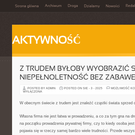
Archiwum
Droga
Reda
Strona główna
Działamy
Nowości
AKTYWNOŚĆ
Z TRUDEM BYŁOBY WYOBRAZIĆ S
NIEPEŁNOLETNOŚĆ BEZ ZABAW
POSTED BY ADMIN
POSTED ON SIE - 3 - 2025
MOŻLIWOŚĆ K
WYŁĄCZONA
W obecnym świecie z trudem jest znaleźć cząstki świata sprzed 
Własna firma nie jest łatwa w prowadzeniu, a co za tym gna na dr
na początku prowadzenia prywatnej firmy, czy to kiedy osoba jest
pojawia się w rzeczy samej bardzo wiele trudności. Przede wszyst