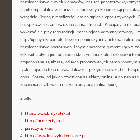
bezpieczeństwo swoich kierowców, lecz też pasażerów wykorzystu
przetestuj mobilna wulkanizacja. Kierowcy ekonomizacji poszukuj
wszędzie. Jedną z możliwości jest zakupienie opon używanych. O
bezsprzecznie zamieszczane są na stronach. Kupujących nie bra
wykazać się przy tego rodzaju transakcjach ogromną rozwagą –
http://opony-ekspert.pl/. Bowiem pomiędzy innymi to naturalnie 
bezpieczeństwo podróżnych. Innym sposobem gwarantującym zao
kilkuset złotych jest po prostu skorzystanie z ofert sklepów inte
proponowane są niższe, od tych proponowanych nam w prostym 
tych miejsc do tego muszą doliczyć i pokryć inne koszty – tu spr
opon. Koszty, od jakich zwolnione są sklepy online. A co najważni
zapewniana, albowiem otrzymujemy oryginalną oponę.
źródło:
———————————
1.
https://www.bialykotek.pl
2.
https://augmentyka.pl
3.
przeczytaj wpis
4.
https://www.kluczyk-dorabianie.pl