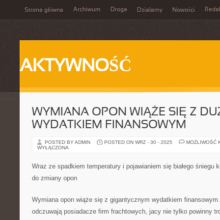
Archiwum
Droga
Reda
Strona główna
Działamy
Nowości
AKTYWNOŚĆ
WYMIANA OPON WIĄŻE SIĘ Z D
WYDATKIEM FINANSOWYM
POSTED BY ADMIN
POSTED ON WRZ - 30 - 2025
MOŻLIWOŚĆ 
WYŁĄCZONA
Wraz ze spadkiem temperatury i pojawianiem się białego śniegu 
do zmiany opon
Wymiana opon wiąże się z gigantycznym wydatkiem finansowym.
odczuwają posiadacze firm frachtowych, jacy nie tylko powinny tr