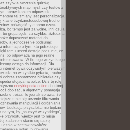
też szybkie tworzenie quizów,
nteraktywnych map myśli czy testów z
ym sprawdzaniem odpowiedzi.
mentem tej zmiany jest personalizacja.
j klasie trzydziestoosobowej trudno
niowi poświęcić tyle samo czasu.
dzą, bo tempo jest za wolne, inni czują
i, bo grupa pędzi za szybko. Sztuczna
 może dopasować materiał do
osoby, a jednocześnie podsunąć
i informacje o tym, kto potrzebuje
ięki temu uczeń dostaje poczucie, że
ns, bo odpowiada na jego realne
ainteresowania. W tle tego wszystkiego
niczony dostęp do informacji. Dla
zi internet bywa oczywistym pierwszym
wiedzi na wszystkie pytania, trochę
yś dobrze zaopatrzona biblioteka czy
opedia stojąca na półce. Dziś tę rolę
antyczna
encyklopedia online
do której
coś dopisać, a algorytmy pomagają
rzebne treści. To jednak sprawia, że
iejsze staje się uczenie filtrowania
oznawania manipulacji i odróżniania
któw. Edukacja przyszłości nie będzie
a na tym, by „nauczyć wszystkiego”,
ie przyrostu wiedzy jest to misja
Jej zadaniem stanie się raczej
 ucznia w zestaw nawyków:
 zadawania pytań, budowania