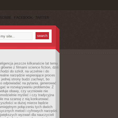
SCRIBE
FACEBOOK
TWITTER
eligencja jeszcze kilkanaście lat temu
 głównie z filmami science fiction, dziś
hodzi do szkół, na uczelnie i do
ealne narzędzie wspierające proces
 jednej strony budzi zachwyt, bo
ko odpowiadać na pytania, generować
magać w rozwiązywaniu problemów. Z
wołuje obawy, czy uczniowie nie
modzielnie myśleć i czy tradycyjna
óle ma szansę z nią konkurować.
yszłości w dużej mierze będzie
 umiejętnym połączeniu tych dwóch
sycznych metod i cyfrowych narzędzi.
jwiększych wyzwań dla nauczycieli