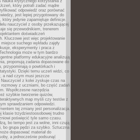
iś nauka krytycznego korzystania z
 Uczeń, który potrafi zadać mądre
eryfikować odpowiedź oraz porównać
 wiedzy, jest lepiej przygotowany do
, który jedynie zapamiętuje definicje.
elu nauczyciel z osoby przekazującej
taje się przewodnikiem, trenerem
projektantem doświadczeń
. Kluczowe jest więc projektowanie
by miejsce suchego wykładu zajęły
skusje, eksperymenty i praca z
Technologia może w tym bardzo
igentne platformy edukacyjne analizują
nia, proponują zadania dopasowane do
, przypominają o powtórkach i
statystyki. Dzięki temu uczeń widzi, co
ł, a nad czym musi jeszcze
Nauczyciel z kolei zyskuje czas na
e rozmowy z uczniami, bo część zadań
em. Współczesne narzędzia
też szybkie tworzenie quizów,
nteraktywnych map myśli czy testów z
ym sprawdzaniem odpowiedzi.
mentem tej zmiany jest personalizacja.
j klasie trzydziestoosobowej trudno
niowi poświęcić tyle samo czasu.
dzą, bo tempo jest za wolne, inni czują
i, bo grupa pędzi za szybko. Sztuczna
 może dopasować materiał do
osoby, a jednocześnie podsunąć