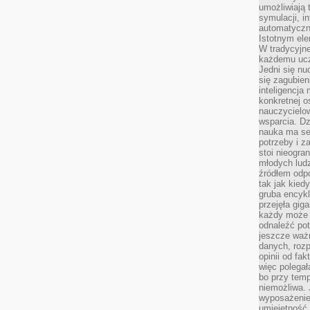
umożliwiają 
symulacji, i
automatyczn
Istotnym ele
W tradycyjne
każdemu ucz
Jedni się nu
się zagubien
inteligencja
konkretnej 
nauczycielow
wsparcia. Dz
nauka ma se
potrzeby i z
stoi nieogra
młodych lud
źródłem odpo
tak jak kied
gruba encykl
przejęła gig
każdy może 
odnaleźć pot
jeszcze ważn
danych, rozp
opinii od fa
więc polegał
bo przy temp
niemożliwa. 
wyposażenie
umiejętność