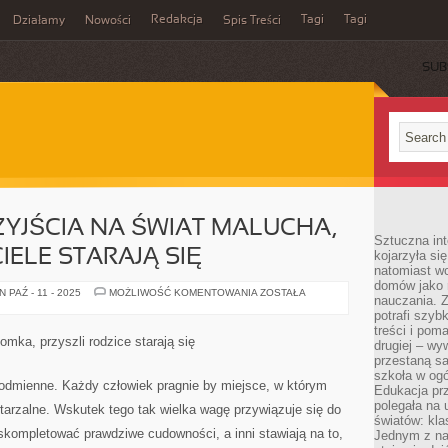
Redakcja
Tagi
Tagi
Działamy
Nowości
Spis Treści
SUB
Ć
YJŚCIA NA ŚWIAT MALUCHA,
Sztuczna int
IELE STARAJĄ SIĘ
kojarzyła się
natomiast wc
domów jako r
WYCZEKUJĄC
PAŹ - 11 - 2025
MOŻLIWOŚĆ KOMENTOWANIA
ZOSTAŁA
nauczania. Z
PRZYJŚCIA
NA
potrafi szyb
ŚWIAT
treści i po
MALUCHA,
mka, przyszli rodzice starają się
drugiej – wy
PRZYSZLI
RODZICIELE
przestaną sa
STARAJĄ
szkoła w og
SIĘ
odmienne. Każdy człowiek pragnie by miejsce, w którym
Edukacja prz
polegała na
arzalne. Wskutek tego tak wielka wagę przywiązuje się do
światów: kla
 skompletować prawdziwe cudowności, a inni stawiają na to,
Jednym z na