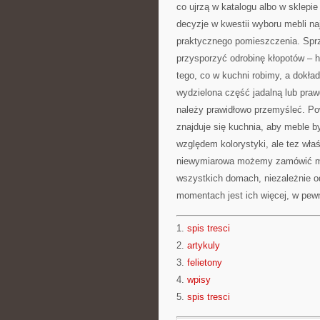
co ujrzą w katalogu albo w sklepi
decyzje w kwestii wyboru mebli naj
praktycznego pomieszczenia. Spr
przysporzyć odrobinę kłopotów – h
tego, co w kuchni robimy, a dokła
wydzielona część jadalną lub pr
należy prawidłowo przemyśleć. P
znajduje się kuchnia, aby meble b
względem kolorystyki, ale tez wła
niewymiarowa możemy zamówić meb
wszystkich domach, niezależnie o
momentach jest ich więcej, w pew
1.
spis tresci
2.
artykuly
3.
felietony
4.
wpisy
5.
spis tresci