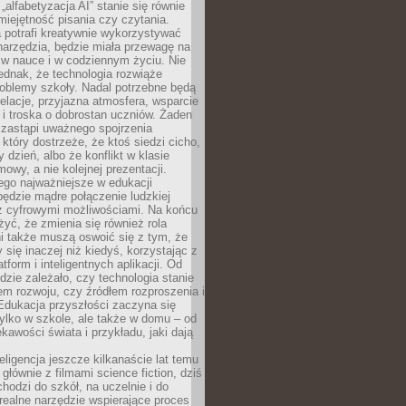
„alfabetyzacja AI” stanie się równie
umiejętność pisania czy czytania.
 potrafi kreatywnie wykorzystywać
 narzędzia, będzie miała przewagę na
 w nauce i w codziennym życiu. Nie
ednak, że technologia rozwiąże
roblemy szkoły. Nadal potrzebne będą
elacje, przyjazna atmosfera, wsparcie
i troska o dobrostan uczniów. Żaden
 zastąpi uważnego spojrzenia
 który dostrzeże, że ktoś siedzi cicho,
 dzień, albo że konflikt w klasie
wy, a nie kolejnej prezentacji.
ego najważniejsze w edukacji
będzie mądre połączenie ludzkiej
 z cyfrowymi możliwościami. Na końcu
yć, że zmienia się również rola
i także muszą oswoić się z tym, że
 się inaczej niż kiedyś, korzystając z
tform i inteligentnych aplikacji. Od
dzie zależało, czy technologia stanie
em rozwoju, czy źródłem rozproszenia i
Edukacja przyszłości zaczyna się
ylko w szkole, ale także w domu – od
kawości świata i przykładu, jaki dają
eligencja jeszcze kilkanaście lat temu
 głównie z filmami science fiction, dziś
hodzi do szkół, na uczelnie i do
ealne narzędzie wspierające proces