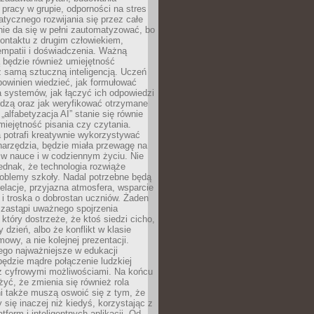
pracy w grupie, odporności na stres
tycznego rozwijania się przez całe
nie da się w pełni zautomatyzować, bo
ontaktu z drugim człowiekiem,
empatii i doświadczenia. Ważną
 będzie również umiejętność
 samą sztuczną inteligencją. Uczeń
powinien wiedzieć, jak formułować
a systemów, jak łączyć ich odpowiedzi
edzą oraz jak weryfikować otrzymane
„alfabetyzacja AI” stanie się równie
umiejętność pisania czy czytania.
 potrafi kreatywnie wykorzystywać
 narzędzia, będzie miała przewagę na
 w nauce i w codziennym życiu. Nie
ednak, że technologia rozwiąże
roblemy szkoły. Nadal potrzebne będą
elacje, przyjazna atmosfera, wsparcie
i troska o dobrostan uczniów. Żaden
 zastąpi uważnego spojrzenia
 który dostrzeże, że ktoś siedzi cicho,
 dzień, albo że konflikt w klasie
wy, a nie kolejnej prezentacji.
ego najważniejsze w edukacji
będzie mądre połączenie ludzkiej
 z cyfrowymi możliwościami. Na końcu
yć, że zmienia się również rola
i także muszą oswoić się z tym, że
 się inaczej niż kiedyś, korzystając z
tform i inteligentnych aplikacji. Od