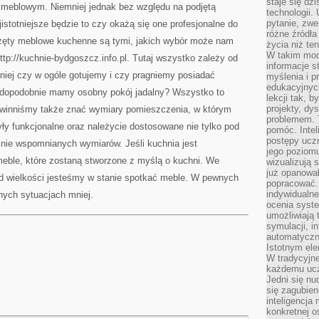
staje się dz
e meblowym. Niemniej jednak bez względu na podjętą
technologii.
pytanie, zw
istotniejsze będzie to czy okażą się one profesjonalne do
różne źródła
zęty meblowe kuchenne są tymi, jakich wybór może nam
życia niż ten
W takim mod
ttp://kuchnie-bydgoszcz.info.pl. Tutaj wszystko zależy od
informacje s
dniej czy w ogóle gotujemy i czy pragniemy posiadać
myślenia i 
edukacyjnych
awdopodobnie mamy osobny pokój jadalny? Wszystko to
lekcji tak, 
projekty, dy
owinniśmy także znać wymiary pomieszczenia, w którym
problemem. 
yły funkcjonalne oraz należycie dostosowane nie tylko pod
pomóc. Intel
postępy ucz
śnie wspomnianych wymiarów. Jeśli kuchnia jest
jego poziomu
le, które zostaną stworzone z myślą o kuchni. We
wizualizują 
już opanowa
d wielkości jesteśmy w stanie spotkać meble. W pewnych
popracować. 
indywidualn
nych sytuacjach mniej.
ocenia syst
umożliwiają 
symulacji, i
automatyczn
Istotnym ele
W tradycyjne
każdemu ucz
Jedni się nu
się zagubien
inteligencja
konkretnej 