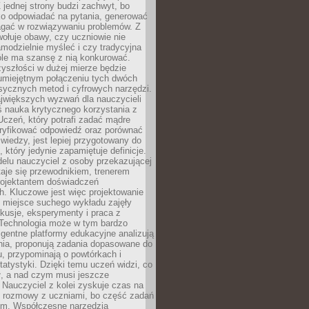
 jednej strony budzi zachwyt, bo
ko odpowiadać na pytania, generować
magać w rozwiązywaniu problemów. Z
wołuje obawy, czy uczniowie nie
modzielnie myśleć i czy tradycyjna
óle ma szansę z nią konkurować.
yszłości w dużej mierze będzie
 umiejętnym połączeniu tych dwóch
sycznych metod i cyfrowych narzędzi.
jwiększych wyzwań dla nauczycieli
iś nauka krytycznego korzystania z
 Uczeń, który potrafi zadać mądre
eryfikować odpowiedź oraz porównać
 wiedzy, jest lepiej przygotowany do
, który jedynie zapamiętuje definicje.
elu nauczyciel z osoby przekazującej
taje się przewodnikiem, trenerem
projektantem doświadczeń
. Kluczowe jest więc projektowanie
by miejsce suchego wykładu zajęły
skusje, eksperymenty i praca z
Technologia może w tym bardzo
igentne platformy edukacyjne analizują
nia, proponują zadania dopasowane do
, przypominają o powtórkach i
statystyki. Dzięki temu uczeń widzi, co
ł, a nad czym musi jeszcze
Nauczyciel z kolei zyskuje czas na
e rozmowy z uczniami, bo część zadań
em. Współczesne narzędzia