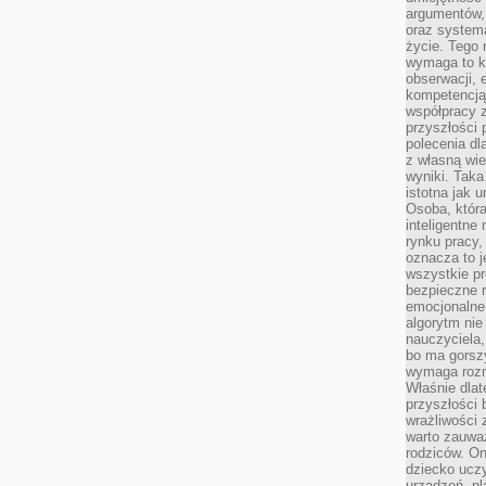
argumentów, 
oraz systema
życie. Tego 
wymaga to k
obserwacji, 
kompetencją
współpracy z
przyszłości 
polecenia dl
z własną wi
wyniki. Taka 
istotna jak 
Osoba, która
inteligentne
rynku pracy,
oznacza to j
wszystkie p
bezpieczne r
emocjonalne 
algorytm nie
nauczyciela,
bo ma gorszy
wymaga rozmo
Właśnie dlat
przyszłości 
wrażliwości
warto zauważ
rodziców. On
dziecko uczy
urządzeń, pla