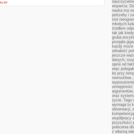
nauczycielow
NALNY
wsparcia. Dz
nauka ma se
potrzeby i z
stoi nieogra
młodych lud
źródłem odpo
tak jak kied
gruba encykl
przejęła gig
każdy może 
odnaleźć pot
jeszcze ważn
danych, rozp
opinii od fa
więc polegał
bo przy temp
niemożliwa. 
wyposażenie
umiejętność
argumentów, 
oraz systema
życie. Tego 
wymaga to k
obserwacji, 
kompetencją
współpracy z
przyszłości 
polecenia dl
z własną wi