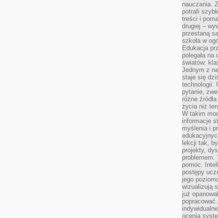
nauczania. Z
potrafi szyb
treści i po
drugiej – wy
przestaną sa
szkoła w og
Edukacja prz
polegała na
światów: kla
Jednym z na
staje się dz
technologii.
pytanie, zw
różne źródła
życia niż ten
W takim mod
informacje s
myślenia i 
edukacyjnych
lekcji tak, 
projekty, dy
problemem. 
pomóc. Intel
postępy ucz
jego poziomu
wizualizują 
już opanowa
popracować. 
indywidualn
ocenia syst