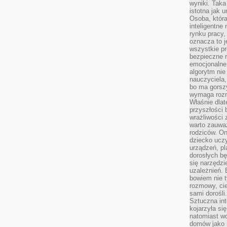
wyniki. Taka 
istotna jak 
Osoba, która
inteligentne
rynku pracy,
oznacza to j
wszystkie p
bezpieczne r
emocjonalne 
algorytm nie
nauczyciela,
bo ma gorszy
wymaga rozmo
Właśnie dlat
przyszłości 
wrażliwości
warto zauważ
rodziców. On
dziecko uczy
urządzeń, pla
dorosłych bę
się narzędzi
uzależnień. 
bowiem nie t
rozmowy, cie
sami dorośli.
Sztuczna int
kojarzyła się
natomiast wc
domów jako r