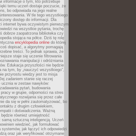
i informacje o tym, kto potrzebuje
ięki temu uczeń dostaje poczucie, że
ns, bo odpowiada na jego realne
ainteresowania. W tle tego wszystkiego
niczony dostęp do informacji. Dla
zi internet bywa oczywistym pierwszym
wiedzi na wszystkie pytania, trochę
yś dobrze zaopatrzona biblioteka czy
opedia stojąca na półce. Dziś tę rolę
antyczna
encyklopedia online
do której
coś dopisać, a algorytmy pomagają
rzebne treści. To jednak sprawia, że
iejsze staje się uczenie filtrowania
oznawania manipulacji i odróżniania
któw. Edukacja przyszłości nie będzie
a na tym, by „nauczyć wszystkiego”,
ie przyrostu wiedzy jest to misja
Jej zadaniem stanie się raczej
 ucznia w zestaw nawyków:
 zadawania pytań, budowania
pracy w grupie, odporności na stres
tycznego rozwijania się przez całe
nie da się w pełni zautomatyzować, bo
ontaktu z drugim człowiekiem,
empatii i doświadczenia. Ważną
 będzie również umiejętność
 samą sztuczną inteligencją. Uczeń
powinien wiedzieć, jak formułować
a systemów, jak łączyć ich odpowiedzi
edzą oraz jak weryfikować otrzymane