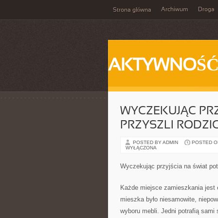
Archiwum
Droga
Strona główna
AKTYWNOŚ
WYCZEKUJĄC PRZ
PRZYSZLI RODZIC
POSTED BY ADMIN
POSTED ON 
WYŁĄCZONA
Wyczekując przyjścia na świat poto
Każde miejsce zamieszkania jest 
mieszka było niesamowite, niepowt
wyboru mebli. Jedni potrafią sami