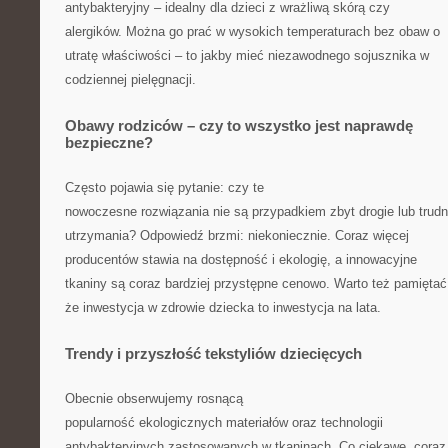
antybakteryjny – idealny dla dzieci z wrażliwą skórą czy
alergików. Można go prać w wysokich temperaturach bez obaw o
utratę właściwości – to jakby mieć niezawodnego sojusznika w
codziennej pielęgnacji.
Obawy rodziców – czy to wszystko jest naprawdę
bezpieczne?
Często pojawia się pytanie: czy te
nowoczesne rozwiązania nie są przypadkiem zbyt drogie lub trud
utrzymania? Odpowiedź brzmi: niekoniecznie. Coraz więcej
producentów stawia na dostępność i ekologię, a innowacyjne
tkaniny są coraz bardziej przystępne cenowo. Warto też pamiętać
że inwestycja w zdrowie dziecka to inwestycja na lata.
Trendy i przyszłość tekstyliów dziecięcych
Obecnie obserwujemy rosnącą
popularność ekologicznych materiałów oraz technologii
antybakteryjnych zastosowanych w tkaninach. Co ciekawe, coraz