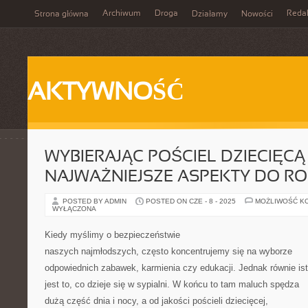
Archiwum
Droga
Reda
Strona główna
Działamy
Nowości
AKTYWNOŚĆ
WYBIERAJĄC POŚCIEL DZIECIĘCĄ 
NAJWAŻNIEJSZE ASPEKTY DO R
POSTED BY ADMIN
POSTED ON CZE - 8 - 2025
MOŻLIWOŚĆ K
WYŁĄCZONA
Kiedy myślimy o bezpieczeństwie
naszych najmłodszych, często koncentrujemy się na wyborze
odpowiednich zabawek, karmienia czy edukacji. Jednak równie is
jest to, co dzieje się w sypialni. W końcu to tam maluch spędza
dużą część dnia i nocy, a od jakości pościeli dziecięcej,