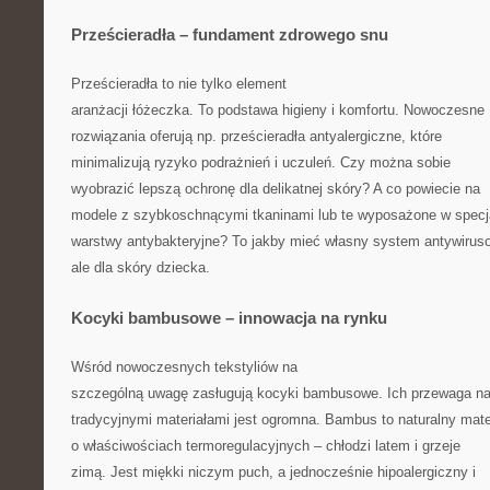
Prześcieradła – fundament zdrowego snu
Prześcieradła to nie tylko element
aranżacji łóżeczka. To podstawa higieny i komfortu. Nowoczesne
rozwiązania oferują np. prześcieradła antyalergiczne, które
minimalizują ryzyko podrażnień i uczuleń. Czy można sobie
wyobrazić lepszą ochronę dla delikatnej skóry? A co powiecie na
modele z szybkoschnącymi tkaninami lub te wyposażone w specj
warstwy antybakteryjne? To jakby mieć własny system antywirus
ale dla skóry dziecka.
Kocyki bambusowe – innowacja na rynku
Wśród nowoczesnych tekstyliów na
szczególną uwagę zasługują kocyki bambusowe. Ich przewaga n
tradycyjnymi materiałami jest ogromna. Bambus to naturalny mate
o właściwościach termoregulacyjnych – chłodzi latem i grzeje
zimą. Jest miękki niczym puch, a jednocześnie hipoalergiczny i