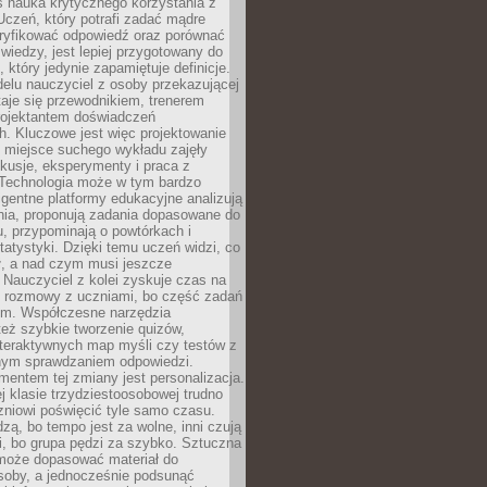
iś nauka krytycznego korzystania z
 Uczeń, który potrafi zadać mądre
eryfikować odpowiedź oraz porównać
 wiedzy, jest lepiej przygotowany do
, który jedynie zapamiętuje definicje.
elu nauczyciel z osoby przekazującej
taje się przewodnikiem, trenerem
projektantem doświadczeń
. Kluczowe jest więc projektowanie
by miejsce suchego wykładu zajęły
skusje, eksperymenty i praca z
Technologia może w tym bardzo
igentne platformy edukacyjne analizują
nia, proponują zadania dopasowane do
, przypominają o powtórkach i
statystyki. Dzięki temu uczeń widzi, co
ł, a nad czym musi jeszcze
Nauczyciel z kolei zyskuje czas na
e rozmowy z uczniami, bo część zadań
em. Współczesne narzędzia
też szybkie tworzenie quizów,
nteraktywnych map myśli czy testów z
ym sprawdzaniem odpowiedzi.
mentem tej zmiany jest personalizacja.
j klasie trzydziestoosobowej trudno
niowi poświęcić tyle samo czasu.
dzą, bo tempo jest za wolne, inni czują
i, bo grupa pędzi za szybko. Sztuczna
 może dopasować materiał do
osoby, a jednocześnie podsunąć