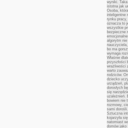
wyniki. Taka 
istotna jak 
Osoba, która
inteligentne
rynku pracy,
oznacza to j
wszystkie p
bezpieczne r
emocjonalne 
algorytm nie
nauczyciela,
bo ma gorszy
wymaga rozmo
Właśnie dlat
przyszłości 
wrażliwości
warto zauważ
rodziców. On
dziecko uczy
urządzeń, pla
dorosłych bę
się narzędzi
uzależnień. 
bowiem nie t
rozmowy, cie
sami dorośli.
Sztuczna int
kojarzyła się
natomiast wc
domów jako r