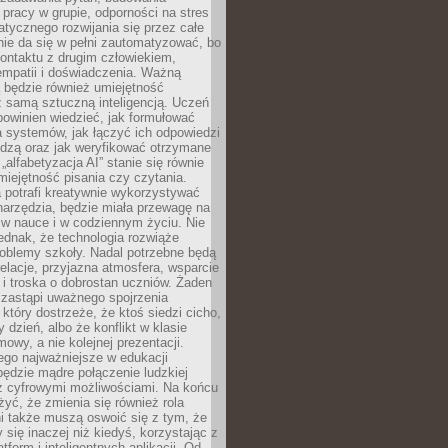
pracy w grupie, odporności na stres
tycznego rozwijania się przez całe
nie da się w pełni zautomatyzować, bo
ontaktu z drugim człowiekiem,
empatii i doświadczenia. Ważną
 będzie również umiejętność
 samą sztuczną inteligencją. Uczeń
powinien wiedzieć, jak formułować
a systemów, jak łączyć ich odpowiedzi
edzą oraz jak weryfikować otrzymane
„alfabetyzacja AI” stanie się równie
umiejętność pisania czy czytania.
 potrafi kreatywnie wykorzystywać
 narzędzia, będzie miała przewagę na
 w nauce i w codziennym życiu. Nie
ednak, że technologia rozwiąże
roblemy szkoły. Nadal potrzebne będą
elacje, przyjazna atmosfera, wsparcie
i troska o dobrostan uczniów. Żaden
 zastąpi uważnego spojrzenia
 który dostrzeże, że ktoś siedzi cicho,
 dzień, albo że konflikt w klasie
wy, a nie kolejnej prezentacji.
ego najważniejsze w edukacji
będzie mądre połączenie ludzkiej
 z cyfrowymi możliwościami. Na końcu
yć, że zmienia się również rola
i także muszą oswoić się z tym, że
 się inaczej niż kiedyś, korzystając z
tform i inteligentnych aplikacji. Od