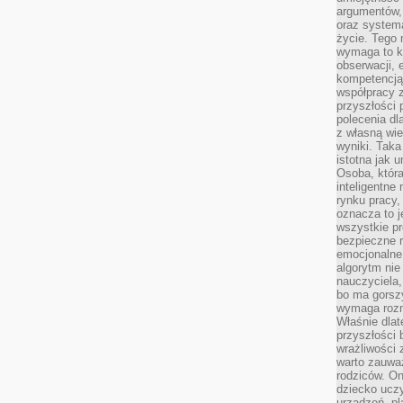
argumentów, 
oraz systema
życie. Tego 
wymaga to k
obserwacji, 
kompetencją
współpracy z
przyszłości 
polecenia dl
z własną wi
wyniki. Taka 
istotna jak 
Osoba, która
inteligentne
rynku pracy,
oznacza to j
wszystkie p
bezpieczne r
emocjonalne 
algorytm nie
nauczyciela,
bo ma gorszy
wymaga rozmo
Właśnie dlat
przyszłości 
wrażliwości
warto zauważ
rodziców. On
dziecko uczy
urządzeń, pla