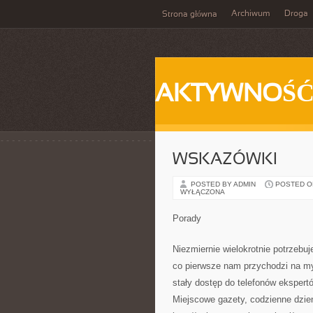
Archiwum
Droga
Strona główna
AKTYWNOŚ
WSKAZÓWKI
POSTED BY ADMIN
POSTED ON
WYŁĄCZONA
Porady
Niezmiernie wielokrotnie potrzebuj
co pierwsze nam przychodzi na my
stały dostęp do telefonów eksper
Miejscowe gazety, codzienne dzien