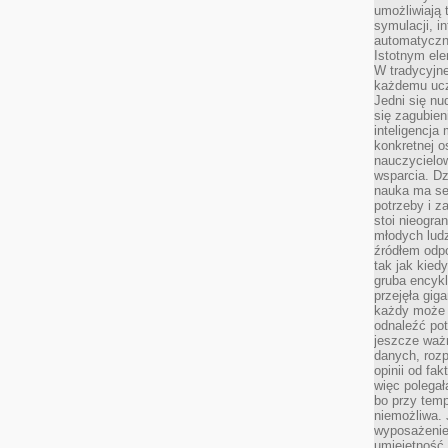
umożliwiają 
symulacji, i
automatyczn
Istotnym ele
W tradycyjne
każdemu ucz
Jedni się nu
się zagubien
inteligencja
konkretnej 
nauczycielow
wsparcia. Dz
nauka ma se
potrzeby i z
stoi nieogra
młodych lud
źródłem odpo
tak jak kied
gruba encykl
przejęła gig
każdy może 
odnaleźć pot
jeszcze ważn
danych, rozp
opinii od fa
więc polegał
bo przy temp
niemożliwa. 
wyposażenie
umiejętność