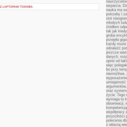
nauczycielow
wsparcia. Dz
Z LAPTOPAMI TOSHIBA
nauka ma se
potrzeby i z
stoi nieogra
młodych lud
źródłem odpo
tak jak kied
gruba encykl
przejęła gig
każdy może 
odnaleźć pot
jeszcze ważn
danych, rozp
opinii od fa
więc polegał
bo przy temp
niemożliwa. 
wyposażenie
umiejętność
argumentów, 
oraz systema
życie. Tego 
wymaga to k
obserwacji, 
kompetencją
współpracy z
przyszłości 
polecenia dl
z własną wi