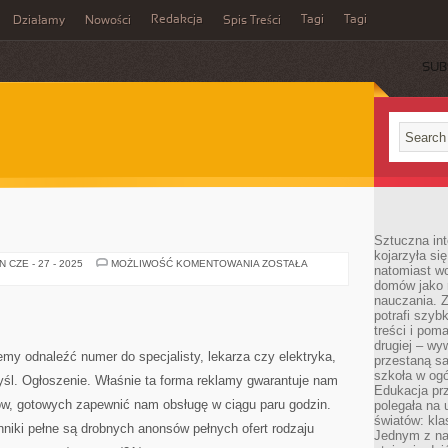
Redakcja
Tagi
Tagi
Działamy
Nowości
Spis Treści
SUB
Ć
Sztuczna int
kojarzyła się
WSKAZÓWKI
 CZE - 27 - 2025
MOŻLIWOŚĆ KOMENTOWANIA
ZOSTAŁA
natomiast wc
domów jako r
nauczania. Z
potrafi szyb
treści i po
drugiej – wy
emy odnaleźć numer do specjalisty, lekarza czy elektryka,
przestaną sa
szkoła w og
śl. Ogłoszenie. Właśnie ta forma reklamy gwarantuje nam
Edukacja prz
tów, gotowych zapewnić nam obsługę w ciągu paru godzin.
polegała na
światów: kla
niki pełne są drobnych anonsów pełnych ofert rodzaju
Jednym z na