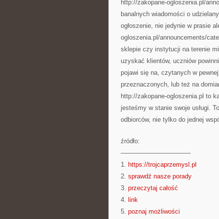
http://zakopane-ogloszenia.pl/an
banalnych wiadomości o udzielany
ogłoszenie, nie jedynie w prasie al
ogloszenia.pl/announcements/cate
sklepie czy instytucji na terenie
uzyskać klientów, uczniów powinni
pojawi się na, czytanych w pewnej
przeznaczonych, lub też na domia
http://zakopane-ogloszenia.pl to k
jesteśmy w stanie swoje usługi. T
odbiorców, nie tylko do jednej wsp
źródło:
———————————
1.
https://trojcaprzemysl.pl
2.
sprawdź nasze porady
3.
przeczytaj całość
4.
link
5.
poznaj możliwości