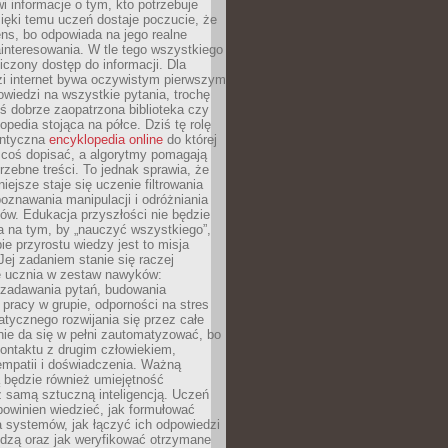
i informacje o tym, kto potrzebuje
ięki temu uczeń dostaje poczucie, że
ns, bo odpowiada na jego realne
ainteresowania. W tle tego wszystkiego
niczony dostęp do informacji. Dla
zi internet bywa oczywistym pierwszym
wiedzi na wszystkie pytania, trochę
yś dobrze zaopatrzona biblioteka czy
opedia stojąca na półce. Dziś tę rolę
antyczna
encyklopedia online
do której
coś dopisać, a algorytmy pomagają
rzebne treści. To jednak sprawia, że
iejsze staje się uczenie filtrowania
oznawania manipulacji i odróżniania
któw. Edukacja przyszłości nie będzie
a na tym, by „nauczyć wszystkiego”,
ie przyrostu wiedzy jest to misja
Jej zadaniem stanie się raczej
 ucznia w zestaw nawyków:
 zadawania pytań, budowania
pracy w grupie, odporności na stres
tycznego rozwijania się przez całe
nie da się w pełni zautomatyzować, bo
ontaktu z drugim człowiekiem,
empatii i doświadczenia. Ważną
 będzie również umiejętność
 samą sztuczną inteligencją. Uczeń
powinien wiedzieć, jak formułować
a systemów, jak łączyć ich odpowiedzi
edzą oraz jak weryfikować otrzymane