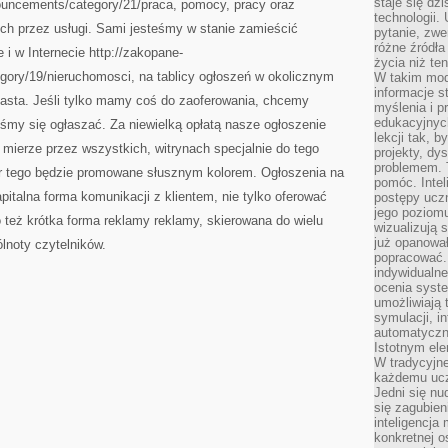
staje się dz
nouncements/category/21/praca, pomocy, pracy oraz
technologii.
ch przez usługi. Sami jesteśmy w stanie zamieścić
pytanie, zw
różne źródła
e i w Internecie http://zakopane-
życia niż ten
gory/19/nieruchomosci, na tablicy ogłoszeń w okolicznym
W takim mod
informacje s
 miasta. Jeśli tylko mamy coś do zaoferowania, chcemy
myślenia i 
edukacyjnych
śmy się ogłaszać. Za niewielką opłatą nasze ogłoszenie
lekcji tak, 
 mierze przez wszystkich, witrynach specjalnie do tego
projekty, dy
problemem. 
r tego będzie promowane słusznym kolorem. Ogłoszenia na
pomóc. Intel
apitalna forma komunikacji z klientem, nie tylko oferować
postępy ucz
jego poziomu
o też krótka forma reklamy reklamy, skierowana do wielu
wizualizują 
już opanowa
ólnoty czytelników.
popracować. 
indywidualn
ocenia syst
umożliwiają 
symulacji, i
automatyczn
Istotnym ele
W tradycyjne
każdemu ucz
Jedni się nu
się zagubien
inteligencja
konkretnej 