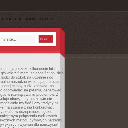
SCRIBE
FACEBOOK
TWITTER
eligencja jeszcze kilkanaście lat temu
 głównie z filmami science fiction, dziś
hodzi do szkół, na uczelnie i do
ealne narzędzie wspierające proces
 jednej strony budzi zachwyt, bo
ko odpowiadać na pytania, generować
magać w rozwiązywaniu problemów. Z
wołuje obawy, czy uczniowie nie
modzielnie myśleć i czy tradycyjna
óle ma szansę z nią konkurować.
yszłości w dużej mierze będzie
 umiejętnym połączeniu tych dwóch
sycznych metod i cyfrowych narzędzi.
jwiększych wyzwań dla nauczycieli