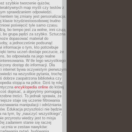
też szybkie tworzenie quizów,
nteraktywnych map myśli czy testów z
ym sprawdzaniem odpowiedzi.
mentem tej zmiany jest personalizacja.
j klasie trzydziestoosobowej trudno
niowi poświęcić tyle samo czasu.
dzą, bo tempo jest za wolne, inni czują
i, bo grupa pędzi za szybko. Sztuczna
 może dopasować materiał do
osoby, a jednocześnie podsunąć
i informacje o tym, kto potrzebuje
ięki temu uczeń dostaje poczucie, że
ns, bo odpowiada na jego realne
ainteresowania. W tle tego wszystkiego
niczony dostęp do informacji. Dla
zi internet bywa oczywistym pierwszym
wiedzi na wszystkie pytania, trochę
yś dobrze zaopatrzona biblioteka czy
opedia stojąca na półce. Dziś tę rolę
antyczna
encyklopedia online
do której
coś dopisać, a algorytmy pomagają
rzebne treści. To jednak sprawia, że
iejsze staje się uczenie filtrowania
oznawania manipulacji i odróżniania
któw. Edukacja przyszłości nie będzie
a na tym, by „nauczyć wszystkiego”,
ie przyrostu wiedzy jest to misja
Jej zadaniem stanie się raczej
 ucznia w zestaw nawyków:
 zadawania pytań, budowania