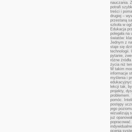
nauczania. Z
potrafi szyb
treści i po
drugiej – wy
przestaną sa
szkoła w og
Edukacja prz
polegała na
światów: kla
Jednym z na
staje się dz
technologii.
pytanie, zw
różne źródła
życia niż ten
W takim mod
informacje s
myślenia i 
edukacyjnych
lekcji tak, 
projekty, dy
problemem. 
pomóc. Intel
postępy ucz
jego poziomu
wizualizują 
już opanowa
popracować. 
indywidualn
ocenia syst