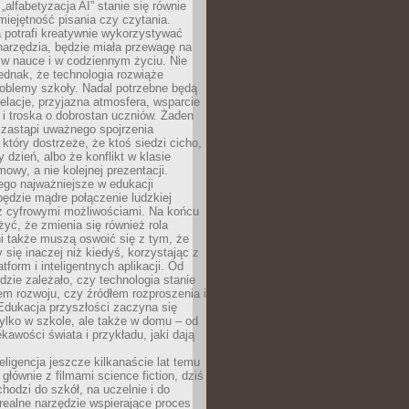
„alfabetyzacja AI” stanie się równie
umiejętność pisania czy czytania.
 potrafi kreatywnie wykorzystywać
 narzędzia, będzie miała przewagę na
 w nauce i w codziennym życiu. Nie
ednak, że technologia rozwiąże
roblemy szkoły. Nadal potrzebne będą
elacje, przyjazna atmosfera, wsparcie
i troska o dobrostan uczniów. Żaden
 zastąpi uważnego spojrzenia
 który dostrzeże, że ktoś siedzi cicho,
 dzień, albo że konflikt w klasie
wy, a nie kolejnej prezentacji.
ego najważniejsze w edukacji
będzie mądre połączenie ludzkiej
 z cyfrowymi możliwościami. Na końcu
yć, że zmienia się również rola
i także muszą oswoić się z tym, że
 się inaczej niż kiedyś, korzystając z
tform i inteligentnych aplikacji. Od
dzie zależało, czy technologia stanie
em rozwoju, czy źródłem rozproszenia i
Edukacja przyszłości zaczyna się
ylko w szkole, ale także w domu – od
kawości świata i przykładu, jaki dają
eligencja jeszcze kilkanaście lat temu
 głównie z filmami science fiction, dziś
hodzi do szkół, na uczelnie i do
ealne narzędzie wspierające proces