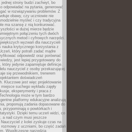
 jednej strony budzi zachwyt, bo
ko odpowiadać na pytania, generować
magać w rozwiązywaniu problemów. Z
wołuje obawy, czy uczniowie nie
modzielnie myśleć i czy tradycyjna
óle ma szansę z nią konkurować.
yszłości w dużej mierze będzie
 umiejętnym połączeniu tych dwóch
sycznych metod i cyfrowych narzędzi.
jwiększych wyzwań dla nauczycieli
iś nauka krytycznego korzystania z
 Uczeń, który potrafi zadać mądre
eryfikować odpowiedź oraz porównać
 wiedzy, jest lepiej przygotowany do
, który jedynie zapamiętuje definicje.
elu nauczyciel z osoby przekazującej
taje się przewodnikiem, trenerem
projektantem doświadczeń
. Kluczowe jest więc projektowanie
by miejsce suchego wykładu zajęły
skusje, eksperymenty i praca z
Technologia może w tym bardzo
igentne platformy edukacyjne analizują
nia, proponują zadania dopasowane do
, przypominają o powtórkach i
statystyki. Dzięki temu uczeń widzi, co
ł, a nad czym musi jeszcze
Nauczyciel z kolei zyskuje czas na
e rozmowy z uczniami, bo część zadań
em. Współczesne narzędzia