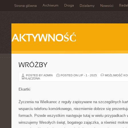
Archiwum
Droga
Reda
Strona główna
Działamy
Nowości
AKTYWNOŚĆ
WRÓŻBY
POSTED BY ADMIN
POSTED ON LIP - 1 - 2025
MOŻLIWOŚĆ K
WYŁĄCZONA
Ekartki
Życzenia na Wielkanoc z reguły zapisywane na szczególnych kar
wsparciu telefonu komórkowego, niezmiernie dobrze się prezentu
formach. Przede wszystkim następuje tutaj w wielu przypadkach 
winszujemy Wesołych świąt, bogatego zajączka, a również mokre