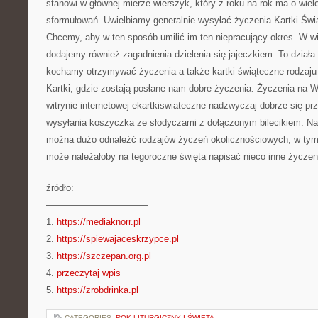
stanowi w głównej mierze wierszyk, który z roku na rok ma o wiel
sformułowań. Uwielbiamy generalnie wysyłać życzenia
Kartki Świ
Chcemy, aby w ten sposób umilić im ten niepracujący okres. W w
dodajemy również zagadnienia dzielenia się jajeczkiem. To działa 
kochamy otrzymywać życzenia a także kartki świąteczne rodzaju 
Kartki, gdzie zostają posłane nam dobre życzenia. Życzenia na
witrynie internetowej ekartkiswiateczne nadzwyczaj dobrze się prz
wysyłania koszyczka ze słodyczami z dołączonym bilecikiem. Na
można dużo odnaleźć rodzajów życzeń okolicznościowych, w tym
może należałoby na tegoroczne święta napisać nieco inne życzenia,
źródło:
———————————
1.
https://mediaknorr.pl
2.
https://spiewajaceskrzypce.pl
3.
https://szczepan.org.pl
4.
przeczytaj wpis
5.
https://zrobdrinka.pl
CATEGORIES:
ROK LITURGICZNY I ŚWIĘTA