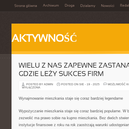
Archiwum
Droga
Reda
Strona główna
Działamy
Nowości
AKTYWNOŚĆ
WIELU Z NAS ZAPEWNE ZASTANA
GDZIE LEŻY SUKCES FIRM
POSTED BY ADMIN
POSTED ON SIE - 19 - 2025
MOŻLIWOŚĆ 
WYŁĄCZONA
Wynajmowanie mieszkania staje się coraz bardziej legendarne
Wypożyczanie mieszkania staje się coraz bardziej popularne. W 
zezwolić ma prawo sobie na kupno mieszkania. Bez dwóch stwier
instytucje finansowe z roku na rok zaostrzają warunki udostępnia