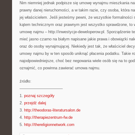
Nim niemniej jednak podpisze się umowę wynajmu mieszkania n
prawny danej nieruchomości, a w takim razie, czy osoba, która 
jej właścicielem. Jeśli jesteśmy pewni, że wszystkie formalnośc
kątem technicznym oraz prawnym jest wszystko sprawdzone, to
umowę najmu – http://inwestycje-deweloperow.pl. Sporządzenie te
mieć jasno czarno na białym napisane jakie prawa i obowiązki nale
oraz do osoby wynajmującej. Niekiedy jest tak, że właściciel dec
umowy najmu by w ten sposób uniknąć płacenia podatku. Takie ro
najodpowiedniejsze, choć bez negowania wiele osób się na to god
oznajmić, co powinna zawierać umowa najmu.
źródło:
———————————
1.
poznaj szczegóły
2.
przejdź dalej
3.
http://theodoras-literatursalon.de
4.
http://therapiezentrum-fw.de
5.
http://thereligionnetwork.com